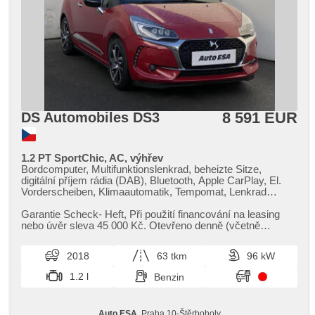
8 591 EUR
DS Automobiles DS3
1.2 PT SportChic, AC, výhřev
Bordcomputer, Multifunktionslenkrad, beheizte Sitze,
digitální příjem rádia (DAB), Bluetooth, Apple CarPlay, El.
Vorderscheiben, Klimaautomatik, Tempomat, Lenkrad
einstellbar, Navigation, USB, täglich Leuchten,
Handgetriebe, El. Spiegel, Servolenkung,
Garantie Scheck​- Heft,​ Při použití financování na leasing
Zentralverriegelung mit Funkfernbedienung, Elektronisches
nebo úvěr sleva 45 000 Kč. Otevřeno denně (včetně
Stabilitätsprogramm (ESP), Scheibenwischersensor,
víkendů a svátků) 9.00...
Nebelscheinwerfer, El. Klappspiegel, ABS, Fahrkamera, 6x
2018
63 tkm
96 kW
Airbag
1.2 l
Benzin
Auto ESA
, Praha 10-Štěrboholy