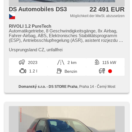
22 491 EUR
DS Automobiles DS3
Möglichkeit der MwSt. abzusetzen
RIVOLI 1.2 PureTech
Automatikgetriebe, 8 Geschwindigkeitsgänge, 8x Airbag,
Fahrer-Airbag, ABS, Elektronisches Stabilitätsprogramm
(ESP), Antriebsschlupfregelung (ASR), asistent rozjezdu do
kopce (HSA), Blind Spot Anzeige, Servolenkung, 2-Zonen
Klimaanlage, Klimaautomatik, Adaptive
Ursprungsland CZ,​ unfallfrei
Geschwindigkeitsregelung, LED denní svícení, Alufelgen,
Bordcomputer, dotykové ovládání palubního počítače,
2023
2 km
115 kW
elektronická ruční brzda, Navigation, head-up display,
bezklíčové startování, Scheibenwischersensor,
1.2 l
Benzin
Multifunktionslenkrad, Beifahrerairbagdeaktivierung, hands
free, Android Auto, Apple CarPlay, El. Seitenscheiben, El.
Spiegel, starten per Taste, Zentralverriegelung mit
Domanský s.r.o. - DS STORE Praha
, Praha 14 - Černý Most
Funkfernbedienung, isofix, beheizte Sitze, höheneinstellbare
Sitze, Positionssitze, Reifendrucksensor, Heck LED
Leuchte, Start-Stop System, USB, Autoradio, digitální příjem
rádia (DAB), Außenthermometer, Heckscheibenwischer,
zatmavená zadní skla, digitální přístrojová deska