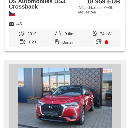
18 959 EUR
DS Automobiles DS3
Crossback
Möglichkeit der MwSt.
abzusetzen
x43
2019
9 tkm
74 kW
1.2 l
Benzin