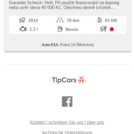
Funkfernbedienung, Elektronisches Stabilitätsprogramm
Garantie Scheck​- Heft,​ Při použití financování na leasing
(ESP), Nebelscheinwerfer, El. Klappspiegel, ABS, parkovací
nebo úvěr sleva 40 000 Kč. Otevřeno denně (včetně
senzory zadní, isofix, Fahrkamera,
víkendů a svátků) 9.00...
Beifahrerairbagdeaktivierung, 6x Airbag
2016
78 tkm
81 kW
1.2 l
Benzin
Auto ESA
, Praha 10-Štěrboholy
Kontakt / schreiben Sie uns / über uns
technische Unterstützung