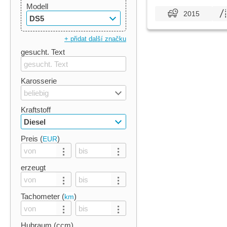
Modell
2015
DS5
+ přidat další značku
gesucht. Text
Karosserie
beliebig
Kraftstoff
Diesel
Preis (
)
EUR
erzeugt
Tachometer (
)
km
Hubraum (ccm)