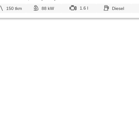
1.6 l
150 tkm
88 kW
Diesel