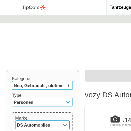
Fahrzeuga
Kategorie
Neu, Gebrauch-, oldtimer
3
vozy DS Auto
Type
Personen
Marke
14
x
DS Automobiles
v detailu inzerc