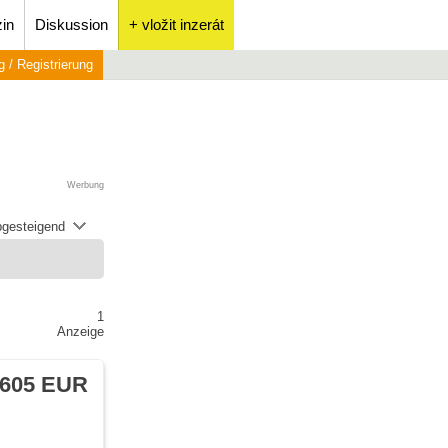
in
Diskussion
+ vložit inzerát
 / Registrierung
Werbung
abgesteigend
1
Anzeige
 605 EUR