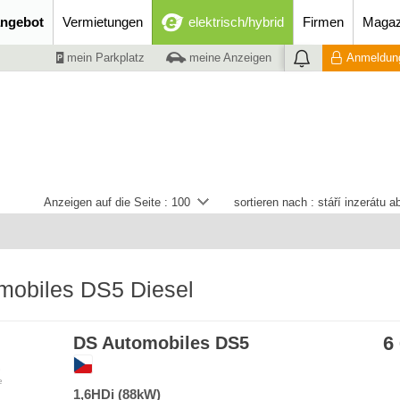
ngebot
Vermietungen
elektrisch/hybrid
Firmen
Magaz
mein Parkplatz
meine Anzeigen
Anmeldung
Anzeigen auf die Seite :
100
sortieren nach :
stáří inzerátu 
mobiles DS5 Diesel
6
DS Automobiles DS5
e
1,6HDi (88kW)