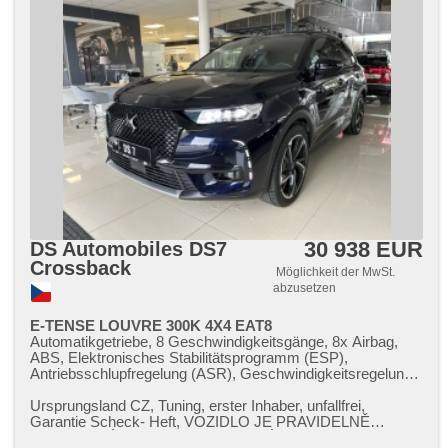
30 938 EUR
DS Automobiles DS7
Crossback
Möglichkeit der MwSt.
abzusetzen
E-TENSE LOUVRE 300K 4X4 EAT8
Automatikgetriebe, 8 Geschwindigkeitsgänge, 8x Airbag,
ABS, Elektronisches Stabilitätsprogramm (ESP),
Antriebsschlupfregelung (ASR), Geschwindigkeitsregelung
von der Hang, asistent rozjezdu do kopce (HSA), ukazatel
rychlostního limitu (SLIF), Uhr Spur, Blind Spot Anzeige,
Ursprungsland CZ,​ Tuning,​ erster Inhaber,​ unfallfrei,​
asistent změny jízdního pruhu, asistent jízdy v jízdním
Garantie Scheck​- Heft,​ VOZIDLO JE PRAVIDELNĚ
pruhu, Überwachung der Ermüdung des Fahrers,
SERVISOVÁNO V AUTORIZOVANÉM SER...