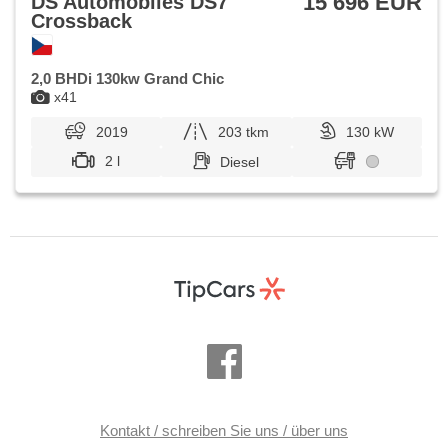
15 696 EUR
DS Automobiles DS7
Crossback
2,0 BHDi 130kw Grand Chic
x41
2019
203 tkm
130 kW
2 l
Diesel
Kontakt / schreiben Sie uns / über uns