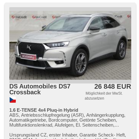
26 848 EUR
DS Automobiles DS7
Crossback
Möglichkeit der MwSt.
abzusetzen
1.6 E-TENSE 4x4 Pluq-in Hybrid
ABS, Antriebsschlupfregelung (ASR), Anhängerkupplung,
Automatikgetriebe, Bordcomputer, Getönte Scheiben,
Multifunktionslenkrad, Alufelgen, El. Seitenscheiben,
Heckscheibenwischer, Klimaautomatik, Längssitzvorschub,
Ausziehbare Kopflehnen, Positionssitze, Autoradio,
Ursprungsland CZ,​ erster Inhaber,​ Garantie Scheck​- Heft,​