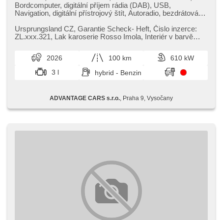
Bordcomputer, digitální příjem rádia (DAB), USB,
Navigation, digitální přístrojový štít, Autoradio, bezdrátová
nabíječka mobilních telefonů, Apple CarPlay,
Multifunktionslenkrad, Lenkrad einstellbar, höheneinstellbare
Ursprungsland CZ,​ Garantie Scheck​- Heft,​ Čislo inzerce:
Fahrersitz, Sportsitze, täglich Leuchten, automatické
ZL.xxx.321,​ Lak karoserie Rosso Imola,​ Interiér v barvě
přepínání dálkových světel, Alufelgen, El. Spiegel, El.
Nero,​ Apple CarPla...
Klappspiegel, El. Vorderscheiben, Zentralverriegelung,
2026
100 km
610 kW
řazení pádly pod volantem, Vorderlichter LED, LED
adaptivní světlomety, Zentralverriegelung mit
3 l
hybrid - Benzin
Funkfernbedienung, Fahrkamera, parkovací senzory přední,
Rolldach, zadní pohon, Automatikgetriebe, 8
Geschwindigkeitsgänge, Lederpolsterung
ADVANTAGE CARS s.r.o.
, Praha 9, Vysočany