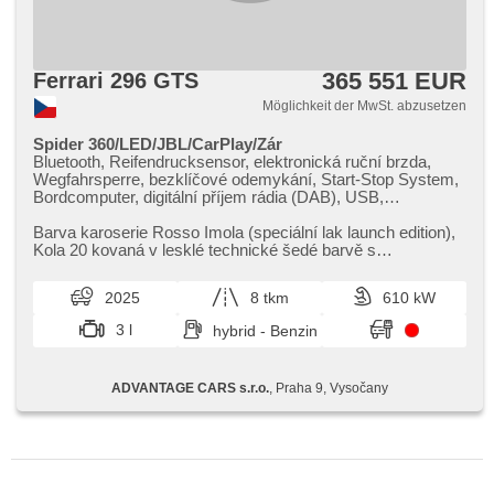
365 551 EUR
Ferrari 296 GTS
Möglichkeit der MwSt. abzusetzen
Spider 360/LED/JBL/CarPlay/Zár
Bluetooth, Reifendrucksensor, elektronická ruční brzda,
Wegfahrsperre, bezklíčové odemykání, Start-Stop System,
Bordcomputer, digitální příjem rádia (DAB), USB,
Navigation, digitální přístrojový štít, dotykové ovládání
palubního počítače, Autoradio, bezdrátová nabíječka
Barva karoserie Rosso Imola (speciální lak launch edition),​
mobilních telefonů, Apple CarPlay, Multifunktionslenkrad,
Kola 20 kovaná v lesklé technické šedé barvě s
Lenkrad einstellbar, höheneinstellbare Fahrersitz, Sportsitze,
diamantovým výbrusem,​ M...
Heck LED Leuchte, automatické přepínání dálkových
2025
8 tkm
610 kW
světel, Alufelgen, El. Vorderscheiben, Zentralverriegelung,
řazení pádly pod volantem, 2-Zonen Klimaanlage,
3 l
hybrid - Benzin
Vorderlichter LED, Zentralverriegelung mit
Funkfernbedienung, hlasové ovládání palubního počítače,
360° monitorovací systém (AVM), parkovací senzory
ADVANTAGE CARS s.r.o.
, Praha 9, Vysočany
přední, Rolldach, zadní pohon, Automatikgetriebe,
Lederpolsterung, ABS