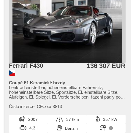
136 307 EUR
Ferrari F430
Coupé F1 Keramické brzdy
Lenkrad einstellbar, höheneinstellbare Fahrersitz,
höheneinstellbare Sitze, Sportsitze, El. einstellbare Sitze,
Alufelgen, El. Spiegel, El. Vorderscheiben, řazení pádly pod
volantem, Bi Xenon-Scheinwerfer, Zentralverriegelung mit
Funkfernbedienung, parkovací senzory přední, zadní pohon,
Číslo inzerce: CE.xxx.3813
Automatikgetriebe, Lederpolsterung
2007
37 tkm
357 kW
4.3 l
Benzin