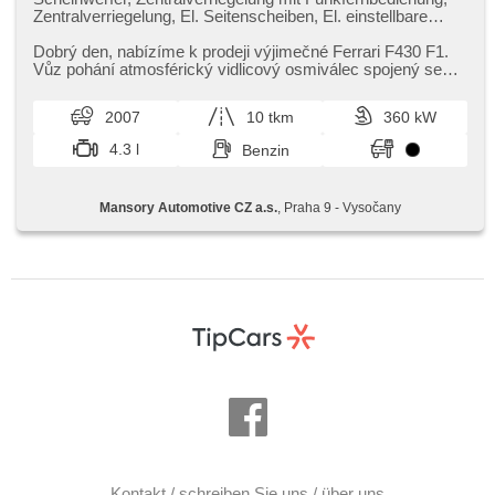
Zentralverriegelung, El. Seitenscheiben, El. einstellbare
Sitze, El. Anlasser, El. Spiegel, Wegfahrsperre, Ledersitze,
Lederpolsterung, Alufelgen, Multifunktionslenkrad,
Dobrý den,​ nabízíme k prodeji výjimečné Ferrari F430 F1.
Bordcomputer, Servolenkung, Antriebsschlupfregelung
Vůz pohání atmosférický vidlicový osmiválec spojený se
(ASR), řazení pádly pod volantem, Sportfahrgestell, starten
sekvenční převodov...
per Taste, volba jízdního režimu, zadní pohon
2007
10 tkm
360 kW
4.3 l
Benzin
Mansory Automotive CZ a.s.
, Praha 9 - Vysočany
Kontakt / schreiben Sie uns / über uns