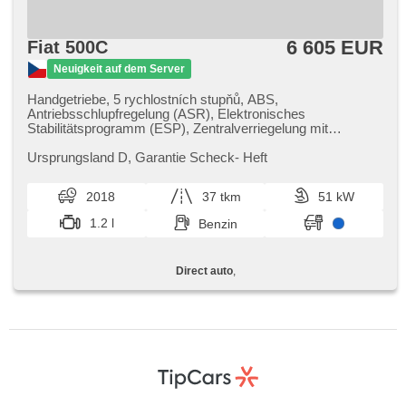
6 605 EUR
Fiat 500C
Neuigkeit auf dem Server
Handgetriebe, 5 rychlostních stupňů, ABS,
Antriebsschlupfregelung (ASR), Elektronisches
Stabilitätsprogramm (ESP), Zentralverriegelung mit
Funkfernbedienung, Bordcomputer, Nebelscheinwerfer, El.
Spiegel, Alufelgen, Tempomat, Multifunktionslenkrad,
Ursprungsland D,​ Garantie Scheck​- Heft
Servolenkung, hands free, Autoradio, El. Seitenscheiben,
Außenthermometer, Reifendrucksensor, asistent rozjezdu
2018
37 tkm
51 kW
do kopce (HSA), isofix, Lenkrad einstellbar, USB
1.2 l
Benzin
Direct auto
,