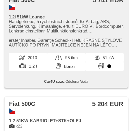
5 741 EUR
Fiat 500C
1.2i 51kW Lounge
Handgetriebe, 5 rychlostních stupňů, 6x Airbag, ABS,
Servolenkung, Klimaanlage, erfüllt 'EURO V', Bordcomputer,
Lenkrad einstellbar, Multifunktionslenkrad,
Beifahrerairbagdeaktivierung, El. Vorderscheiben, El.
Spiegel, Wegfahrsperre, Zentralverriegelung mit
erster Inhaber,​ Garantie Scheck​- Heft,​ KRÁSNÉ STYLOVÉ
Funkfernbedienung, isofix, Autoradio, CD-Spieler,
AUTÍČKO PO PRVNÍ MAJITELCE NEJEN NA LÉTO.
Heckscheibenwischer, Getönte Scheiben, Rolldach
SERVISOVANÉ,​ MĚNĚNÉ ROZVODY,​ SVÍČK...
2013
95 tkm
51 kW
1.2 l
Benzin
Car4U s.r.o.
, Odolena Voda
5 204 EUR
Fiat 500C
1,2-51KW-KABRIOLET+STK+OLEJ
x22