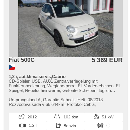
5 369 EUR
Fiat 500C
1,2 i, aut.klima,servis,Cabrio
CD-Spieler, USB, AUX, Zentralverriegelung mit
Funkfernbedienung, Wegfahrsperre, El. Vorderscheiben, El.
Spiegel, Nebelscheinwerfer, Getönte Scheiben, täglich
Leuchten, Klimaautomatik, Teilbare Rücksitzbank,
höheneinstellbare Fahrersitz, Lenkrad einstellbar,
Ursprungsland A,​ Garantie Scheck​- Heft,​ 08/2018
Heckscheibenwischer, Multifunktionslenkrad, 4x Airbag,
Rozvodová sada v 66 644km,​ Protokol Cebia,​
Bordcomputer, Außenthermometer, Alufelgen, ABS,
Servolenkung, Handgetriebe, parkovací senzory zadní,
2012
102 tkm
51 kW
erfüllt 'EURO V', 5 rychlostních stupňů
1.2 l
Benzin