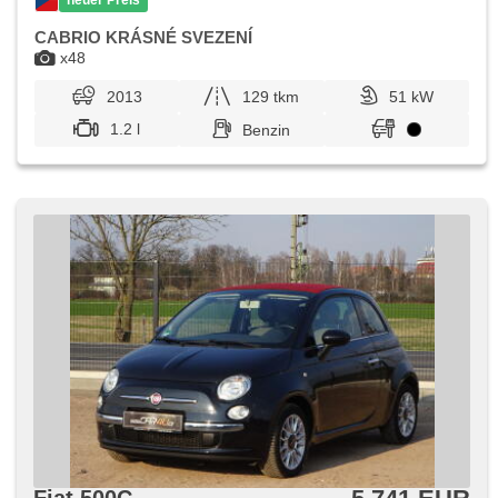
CABRIO KRÁSNÉ SVEZENÍ
x48
2013
129 tkm
51 kW
1.2 l
Benzin