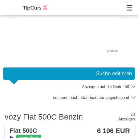
Werbung
Suche editieren
Anzeigen auf die Seite:
50
sortieren nach:
stáří inzerátu abgesteigend
10
vozy Fiat 500C Benzin
Anzeigen
6 196 EUR
Fiat 500C
neuer Preis