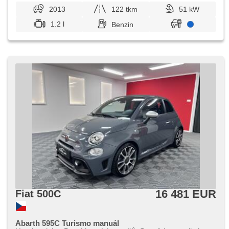
2013
122 tkm
51 kW
1.2 l
Benzin
16 481 EUR
Fiat 500C
Abarth 595C Turismo manuál