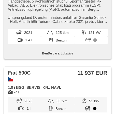
Handgetriebe, 5 rychlostních stupňů, Sportfahrgestell, 4x
Airbag, ABS, Elektronisches Stabilitätsprogramm (ESP),
Antriebsschlupfregelung (ASR), automatisch im Berg
bremsen , Servolenkung, Klimaautomatik,
Xenonscheinwerfer, LED denní svícení, Alufelgen, erfüllt
Ursprungsland D,​ erster Inhaber,​ unfallfrei,​ Garantie Scheck​
'EURO VI', Bordcomputer, digitální přístrojový štít, volba
- Heft,​ Abarth 595 Turismo Cabrio z roku 2021 je vůz,​ který
jízdního režimu, Navigation, parkovací senzory zadní,
dokáže pro...
Parkassistent, Lichtsensor, Scheibenwischersensor,
2021
125 tkm
121 kW
Lenkrad einstellbar, Multifunktionslenkrad, Android Auto,
Apple CarPlay, Bluetooth, El. Vorderscheiben, El. Spiegel,
1.4 l
Benzin
Wegfahrsperre, GPS Sicherung, Zentralverriegelung mit
Funkfernbedienung, Zentralverriegelung, Ledersitze, isofix,
Lederpolsterung, Reifendrucksensor, Heck LED Leuchte,
BenDu cars
, Lukavice
Scheinwerferwaschanlagen, Nebelscheinwerfer, USB,
Autoradio, Außenthermometer, beheizte Spiegel,
abgestimmter Auspuff, Heckscheibenwischer, Getönte
Scheiben, Rolldach
11 937 EUR
Fiat 500C
1,0 i BSG, SERVIS. KN., NAVI.
x41
2020
60 tkm
51 kW
1 l
Benzin