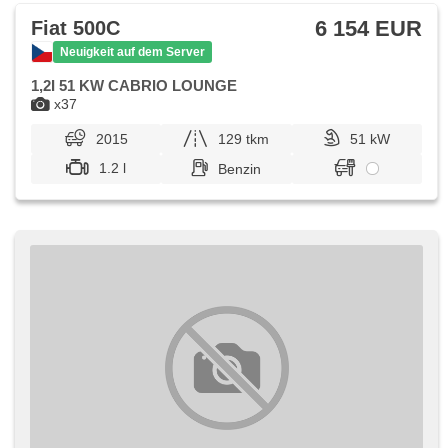
6 154 EUR
Fiat 500C
Neuigkeit auf dem Server
1,2I 51 KW CABRIO LOUNGE
x37
2015
129 tkm
51 kW
1.2 l
Benzin