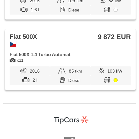
2015
109 tkm
88 kW
1.6 l
Diesel
9 872 EUR
Fiat 500X
Fiat 500X 1.4 Turbo Automat
x11
2016
85 tkm
103 kW
2 l
Diesel