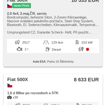
10 533 EUR
Fiat 500X
neuer Preis
2.0 4x4, 2.maj,ČR, servis
Bordcomputer, beheizte Sitze, 2-Zonen Klimaanlage,
hlasové ovládání palubního počítače, Start-Stop System,
Bluetooth, El. Seitenscheiben, Klimaautomatik, Tempomat,
Lenkrad einstellbar, Multifunktionslenkrad, USB, Getönte
Scheiben, Automatikgetriebe, täglich Leuchten, Alufelgen,
Ursprungsland CZ,​ Garantie Scheck​- Heft,​ Při použití
El. Spiegel, beheizte Spiegel, Servolenkung, Antrieb 4x4,
financování na leasing nebo úvěr sleva 50 000 Kč. Otevřeno
Zentralverriegelung mit Funkfernbedienung, Elektronisches
denně (včetně víke...
2017
129 tkm
103 kW
Stabilitätsprogramm (ESP), Scheibenwischersensor,
Nebelscheinwerfer, El. Klappspiegel, ABS,
2 l
Diesel
Antriebsschlupfregelung (ASR), parkovací senzory zadní,
isofix, samostmívací zrcátka, elektronická ruční brzda,
Wegfahrsperre, 6x Airbag, Lichtsensor
Auto ESA
, Praha 10-Štěrboholy
8 633 EUR
Fiat 500X
1,6 d 88kw po rozvodech a STK
x38