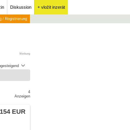
in
Diskussion
+ vložit inzerát
 / Registrierung
Werbung
abgesteigend
4
Anzeigen
 154 EUR