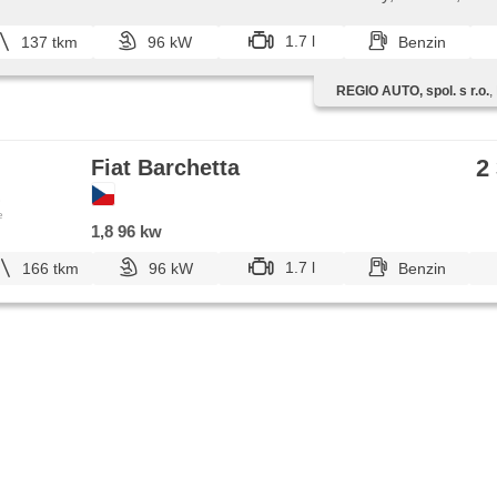
...Protiúčet ...
1.7 l
137 tkm
96 kW
Benzin
REGIO AUTO, spol. s r.o.
,
2
Fiat Barchetta
e
1,8 96 kw
1.7 l
166 tkm
96 kW
Benzin