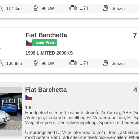
1.7 l
117 tkm
96 kW
Benzin
7
Fiat Barchetta
neuer Preis
e
1998 LIMITED 2000KS
1.7 l
136 tkm
96 kW
Benzin
4
Fiat Barchetta
1.8i
Handgetriebe, 5 rychlostních stupňů, 2x Airbag, ABS, S
Alufelgen, Lenkrad einstellbar, El. Vorderscheiben, El. Sp
Wegfahrsperre, Zentralverriegelung, Sportsitze, Ledersit
Lederpolsterung, Nebelscheinwerfer, Autoradio, CD-Spiel
přední pohon
Ursprungsland D,​ Více informací k vozu,​ foto ,​ aktuálnos
možnostem Vám rádi sdělíme telefonicky,​emailem,​Wha