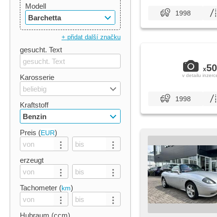
Modell
1998
Barchetta
+ přidat další značku
gesucht. Text
50
x
v detailu inzerc
Karosserie
beliebig
1998
Kraftstoff
Benzin
Preis (
)
EUR
erzeugt
Tachometer (
)
km
Hubraum (ccm)