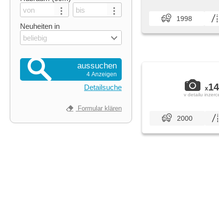
1998
Neuheiten in
beliebig
aussuchen
4 Anzeigen
14
Detailsuche
x
v detailu inzerc
Formular klären
2000