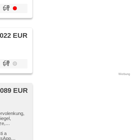
 022 EUR
Werbung
 089 EUR
ervolenkung,
iegel,
ze,
er, Rolldach,
ti a
tsApp