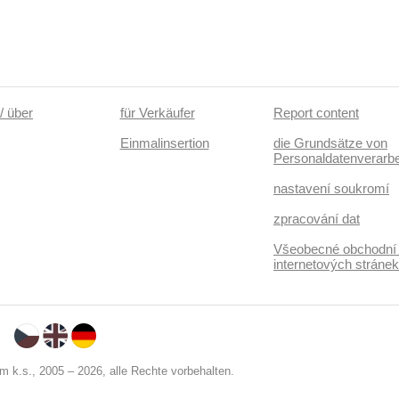
/ über
für Verkäufer
Report content
Einmalinsertion
die Grundsätze von
Personaldatenverarbe
nastavení soukromí
zpracování dat
Všeobecné obchodní
internetových stráne
 k.s., 2005 – 2026, alle Rechte vorbehalten.