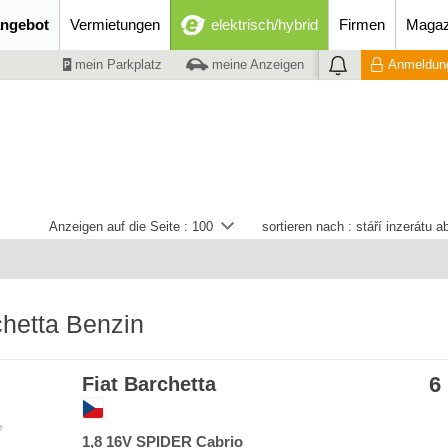
ngebot
Vermietungen
elektrisch/hybrid
Firmen
Magaz
mein Parkplatz
meine Anzeigen
Anmeldung
Anzeigen auf die Seite :
100
sortieren nach :
stáří inzerátu 
chetta Benzin
6
Fiat Barchetta
e
1,8 16V SPIDER Cabrio