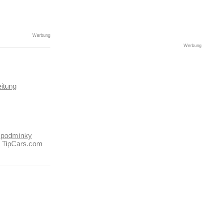
Werbung
Werbung
itung
 podmínky
k TipCars.com