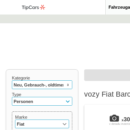
Fahrzeuga
Kategorie
Neu, Gebrauch-, oldtimer
3
vozy Fiat Bar
Type
Personen
Marke
30
x
Fiat
v detailu inzerc