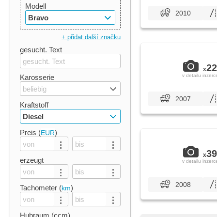
Modell
2010
Bravo
+ přidat další značku
gesucht. Text
22
x
v detailu inzerc
Karosserie
beliebig
2007
Kraftstoff
Diesel
Preis (
)
EUR
39
x
erzeugt
v detailu inzerc
2008
Tachometer (
)
km
Hubraum (ccm)