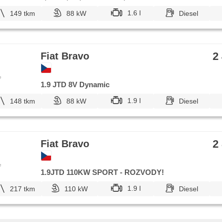
1.6 l
149 tkm
88 kW
Diesel
2
Fiat Bravo
e
1.9 JTD 8V Dynamic
1.9 l
148 tkm
88 kW
Diesel
2
Fiat Bravo
e
1.9JTD 110KW SPORT - ROZVODY!
1.9 l
217 tkm
110 kW
Diesel