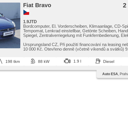
2
Fiat Bravo
1.9JTD
Bordcomputer, El. Vorderscheiben, Klimaanlage, CD-Spie
Tempomat, Lenkrad einstellbar, Getönte Scheiben, Handg
Spiegel, Zentralverriegelung mit Funkfernbedienung, Ele
Stabilitätsprogramm (ESP), Nebelscheinwerfer, ABS, iso
Wegfahrsperre, 4x Airbag
Ursprungsland CZ,​ Při použití financování na leasing ne
10 000 Kč. Otevřeno denně (včetně víkendů a svátků) 9.0
1.9 l
198 tkm
88 kW
Diesel
Auto ESA
, Prah