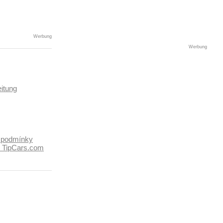
Werbung
Werbung
itung
 podmínky
k TipCars.com