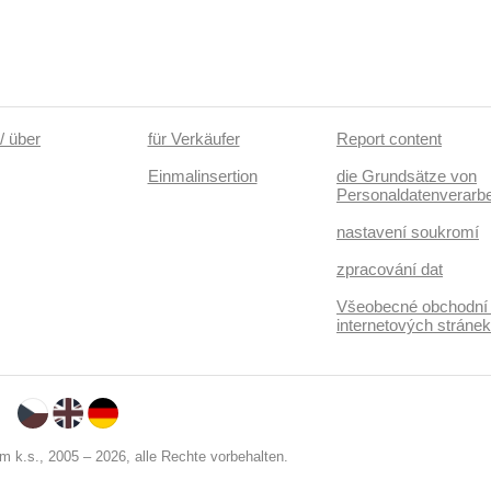
/ über
für Verkäufer
Report content
Einmalinsertion
die Grundsätze von
Personaldatenverarbe
nastavení soukromí
zpracování dat
Všeobecné obchodní
internetových stráne
 k.s., 2005 – 2026, alle Rechte vorbehalten.