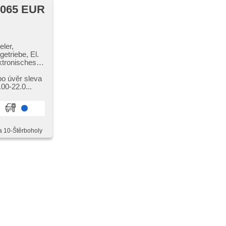
 065 EUR
ler,
etriebe, El.
ktronisches
fix,
bo úvěr sleva
0​-22.0...
a 10-Štěrboholy