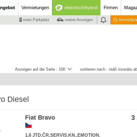
ngebot
Vermietungen
elektrisch/hybrid
Firmen
Magaz
mein Parkplatz
meine Anzeigen
Anmeldung
Anzeigen auf die Seite :
100
sortieren nach :
stáří inzerátu 
vo Diesel
3
Fiat Bravo
e
1,6 JTD,ČR,SERVIS.KN.,EMOTION.