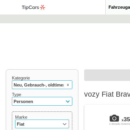
Fahrzeuga
Kategorie
Neu, Gebrauch-, oldtimer
3
vozy Fiat Bra
Type
Personen
Marke
35
x
Fiat
v detailu inzerc