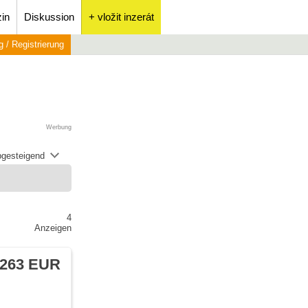
in
Diskussion
+ vložit inzerát
 / Registrierung
Werbung
abgesteigend
4
Anzeigen
 263 EUR