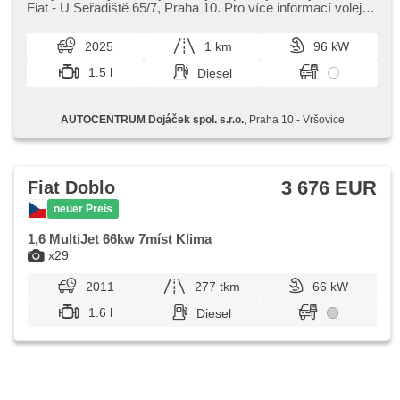
Fiat ​- U Seřadiště 65/7,​ Praha 10. Pro více informací volejte
Pavla Pondělík...
2025
1 km
96 kW
1.5 l
Diesel
AUTOCENTRUM Dojáček spol. s.r.o.
, Praha 10 - Vršovice
3 676 EUR
Fiat Doblo
neuer Preis
1,6 MultiJet 66kw 7míst Klima
x29
2011
277 tkm
66 kW
1.6 l
Diesel