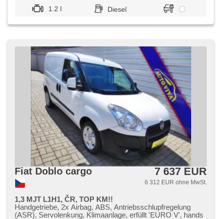
1.2 l
Diesel
7 637 EUR
Fiat Doblo cargo
6 312 EUR ohne MwSt.
1,3 MJT L1H1, ČR, TOP KM!!
Handgetriebe, 2x Airbag, ABS, Antriebsschlupfregelung
(ASR), Servolenkung, Klimaanlage, erfüllt 'EURO V', hands