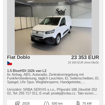
23 353 EUR
Fiat Doblo
19 300 EUR ohne MwSt.
1.5 BlueHDI 102k van L2
6x Airbag, ABS, Autoradio, Zentralverriegelung mit
Funkfernbedienung, täglich Leuchten, El. Seitenscheiben, El.
Spiegel, Uhr Spur, Wegfahrsperre, Handgetriebe,
Nebelscheinwerfer, Multifunktionslenkrad, Lenkrad
einstellbar, Servolenkung, Tempomat, USB,
Umístění: SRBA SERVIS s.r.o.,​ Příjezdní 188 Jíloviště 252
Außenthermometer, beheizte Spiegel, höheneinstellbare
02,​ Tel: 255 717 011,​ E​-mail: prodej@srba.cz. Tato inzerce
Sitze, höheneinstellbare Fahrersitz, Bluetooth, Notbremsung
není návrh n...
(PEBS), Fahrkamera, Überwachung der Ermüdung des
2025
500 km
75 kW
Fahrers, parkovací senzory zadní, Drehzahlmesser,