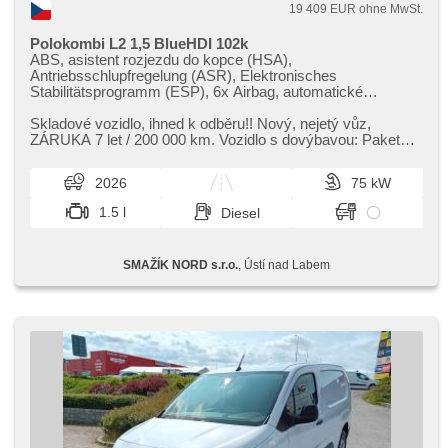
19 409 EUR ohne MwSt.
Polokombi L2 1,5 BlueHDI 102k
ABS, asistent rozjezdu do kopce (HSA),
Antriebsschlupfregelung (ASR), Elektronisches
Stabilitätsprogramm (ESP), 6x Airbag, automatické
přepínání dálkových světel, Zentralverriegelung mit
Funkfernbedienung, Zentralverriegelung, täglich Leuchten,
Skladové vozidlo,​ ihned k odběru!! Nový,​ nejetý vůz,​
digitální přístrojový štít, Lenkrad einstellbar, El.
ZÁRUKA 7 let / 200 000 km. Vozidlo s dovýbavou: Paket
Vorderscheiben, El. Spiegel, beheizte Spiegel,
Worksite (zvýšená světl...
Wegfahrsperre, Klimaanlage, 6 Geschwindigkeitsgänge,
2026
75 kW
Handgetriebe, Notbremsung (PEBS), Bordcomputer,
Servolenkung, Außenthermometer, USB, Lichtsensor,
1.5 l
Diesel
asistent jízdy v jízdním pruhu, Reifendrucksensor,
Tempomat, Teilbare Rücksitzbank, höheneinstellbare
Fahrersitz, parkovací senzory zadní, plnohodnotné rezervní
SMAŽÍK NORD s.r.o.
, Ústí nad Labem
kolo, digitální příjem rádia (DAB)