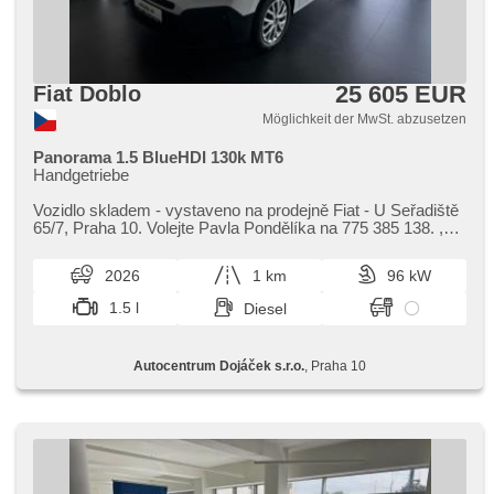
25 605 EUR
Fiat Doblo
Möglichkeit der MwSt. abzusetzen
Panorama 1.5 BlueHDI 130k MT6
Handgetriebe
Vozidlo skladem ​- vystaveno na prodejně Fiat ​- U Seřadiště
65/7,​ Praha 10. Volejte Pavla Pondělíka na 775 385 138. ,​
Umístění: AUT...
2026
1 km
96 kW
1.5 l
Diesel
Autocentrum Dojáček s.r.o.
, Praha 10