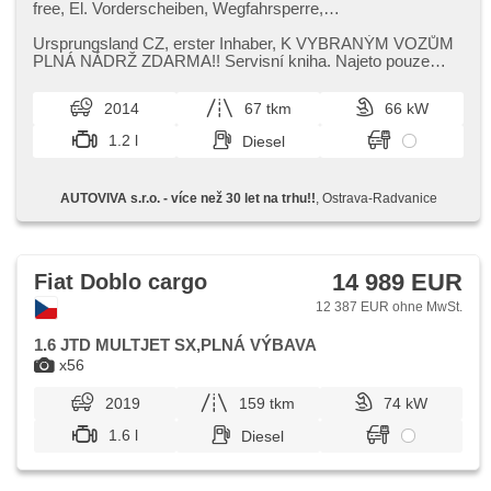
free, El. Vorderscheiben, Wegfahrsperre,
Zentralverriegelung mit Funkfernbedienung,
Zentralverriegelung, Schalthebelschloss, Nebelscheinwerfer,
Ursprungsland CZ,​ erster Inhaber,​ K VYBRANÝM VOZŮM
Drehzahlmesser, USB, AUX, Autoradio, CD-Spieler,
PLNÁ NÁDRŽ ZDARMA!! Servisní kniha. Najeto pouze
Außenthermometer
66500km!! Poctivé,​ garantované...
2014
67 tkm
66 kW
1.2 l
Diesel
AUTOVIVA s.r.o. - více než 30 let na trhu!!
, Ostrava-Radvanice
14 989 EUR
Fiat Doblo cargo
12 387 EUR ohne MwSt.
1.6 JTD MULTJET SX,PLNÁ VÝBAVA
x56
2019
159 tkm
74 kW
1.6 l
Diesel