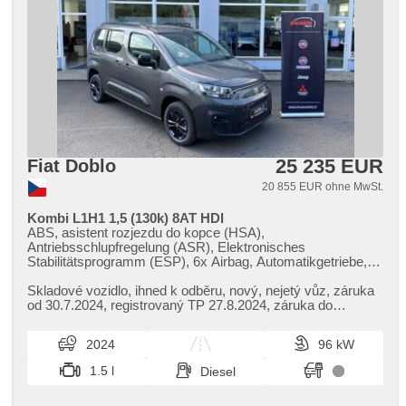
25 235 EUR
Fiat Doblo
20 855 EUR ohne MwSt.
Kombi L1H1 1,5 (130k) 8AT HDI
ABS, asistent rozjezdu do kopce (HSA),
Antriebsschlupfregelung (ASR), Elektronisches
Stabilitätsprogramm (ESP), 6x Airbag, Automatikgetriebe,
automatické přepínání dálkových světel, Zentralverriegelung
mit Funkfernbedienung, Zentralverriegelung, täglich
Skladové vozidlo,​ ihned k odběru,​ nový,​ nejetý vůz,​ záruka
Leuchten, Lenkrad einstellbar, El. Vorderscheiben, El.
od 30.7.2024,​ registrovaný TP 27.8.2024,​ záruka do
Spiegel, beheizte Spiegel, Wegfahrsperre, Klimaanlage,
29.7.2029 / 200 000 ...
Bordcomputer, Servolenkung, Nebelscheinwerfer, Autoradio,
2024
96 kW
Bluetooth, digitální příjem rádia (DAB), hands free, USB,
Außenthermometer, Scheibenwischersensor, Lichtsensor,
1.5 l
Diesel
asistent jízdy v jízdním pruhu, Reifendrucksensor,
Tempomat, Teilbare Rücksitzbank, höheneinstellbare