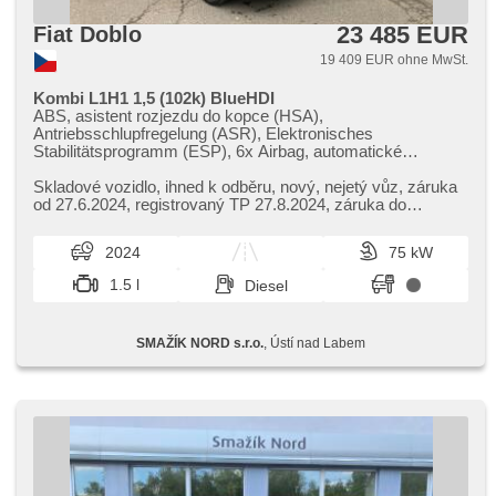
23 485 EUR
Fiat Doblo
19 409 EUR ohne MwSt.
Kombi L1H1 1,5 (102k) BlueHDI
ABS, asistent rozjezdu do kopce (HSA),
Antriebsschlupfregelung (ASR), Elektronisches
Stabilitätsprogramm (ESP), 6x Airbag, automatické
přepínání dálkových světel, Zentralverriegelung mit
Funkfernbedienung, Zentralverriegelung, täglich Leuchten,
Skladové vozidlo,​ ihned k odběru,​ nový,​ nejetý vůz,​ záruka
Lenkrad einstellbar, El. Vorderscheiben, El. Spiegel, beheizte
od 27.6.2024,​ registrovaný TP 27.8.2024,​ záruka do
Spiegel, Wegfahrsperre, Klimaanlage, 6
26.6.2029 / 200 000 ...
Geschwindigkeitsgänge, Handgetriebe, Bordcomputer,
2024
75 kW
Servolenkung, Nebelscheinwerfer, Autoradio, Bluetooth,
digitální příjem rádia (DAB), hands free, USB,
1.5 l
Diesel
Außenthermometer, Scheibenwischersensor, Lichtsensor,
asistent jízdy v jízdním pruhu, Reifendrucksensor,
Tempomat, Teilbare Rücksitzbank, höheneinstellbare
SMAŽÍK NORD s.r.o.
, Ústí nad Labem
Fahrersitz, parkovací senzory zadní, Heckscheibenwischer,
Alufelgen, Android Auto, Apple CarPlay, Blind Spot Anzeige,
Fahrkamera, parkovací senzory přední, samostmívací
zrcátka, Navigation, El. Seitenscheiben, El. Klappspiegel,
Dachträger, Klimaautomatik, bezklíčové odemykání,
bezklíčové startování