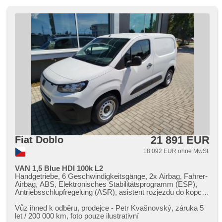
21 891 EUR
Fiat Doblo
18 092 EUR ohne MwSt.
VAN 1,5 Blue HDI 100k L2
Handgetriebe, 6 Geschwindigkeitsgänge, 2x Airbag, Fahrer-
Airbag, ABS, Elektronisches Stabilitätsprogramm (ESP),
Antriebsschlupfregelung (ASR), asistent rozjezdu do kopce
(HSA), Überwachung der Ermüdung des Fahrers,
Servolenkung, Klimaanlage, Tempomat, täglich Leuchten,
Vůz ihned k odběru,​ prodejce ​- Petr Kvašnovský,​ záruka 5
erfüllt 'EURO VI', Bordcomputer, digitální přístrojový štít,
let / 200 000 km,​ foto pouze ilustrativní