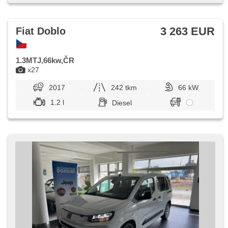
Spiegel, přední pohon, Garantie
3 263 EUR
Fiat Doblo
1.3MTJ,66kw,ČR
x27
2017
242 tkm
66 kW
1.2 l
Diesel