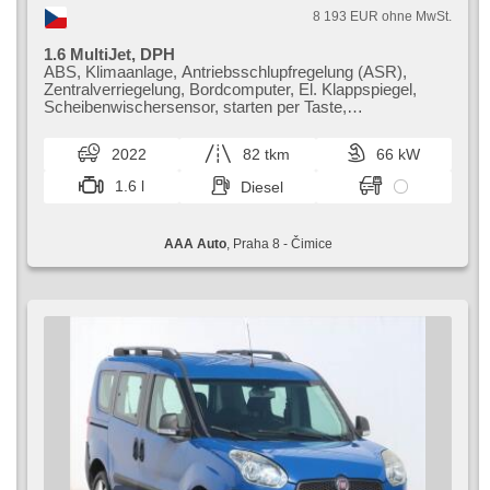
8 193 EUR ohne MwSt.
1.6 MultiJet, DPH
ABS, Klimaanlage, Antriebsschlupfregelung (ASR),
Zentralverriegelung, Bordcomputer, El. Klappspiegel,
Scheibenwischersensor, starten per Taste,
Reifendrucksensor, USB, 2x Airbag, Servolenkung, El.
Seitenscheiben, Autoradio, Handgetriebe
2022
82 tkm
66 kW
1.6 l
Diesel
AAA Auto
, Praha 8 - Čimice