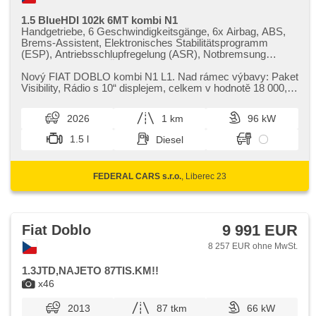
1.5 BlueHDI 102k 6MT kombi N1
Handgetriebe, 6 Geschwindigkeitsgänge, 6x Airbag, ABS,
Brems-Assistent, Elektronisches Stabilitätsprogramm
(ESP), Antriebsschlupfregelung (ASR), Notbremsung
(PEBS), Uhr Spur, Überwachung der Ermüdung des
Fahrers, Servolenkung, Klimaanlage, Tempomat, erfüllt
Nový FIAT DOBLO kombi N1 L1. Nad rámec výbavy: Paket
'EURO VI', Bordcomputer, hlasové ovládání palubního
Visibility,​ Rádio s 10“ displejem,​ celkem v hodnotě 18 000,​​-
počítače, dotykové ovládání palubního počítače, digitální
kč bez DPH. Tato ...
přístrojový štít, parkovací senzory zadní, bezklíčové
2026
1 km
96 kW
startování, Lichtsensor, Lenkrad einstellbar,
Multifunktionslenkrad, Beifahrerairbagdeaktivierung, hands
1.5 l
Diesel
free, Android Auto, Apple CarPlay, Bluetooth, El.
Vorderscheiben, Dachträger, El. Spiegel, starten per Taste,
Wegfahrsperre, Zentralverriegelung mit Funkfernbedienung,
FEDERAL CARS s.r.o.
, Liberec 23
Zentralverriegelung, höheneinstellbare Sitze,
Nebelscheinwerfer, Start-Stop System, USB, Autoradio,
digitální příjem rádia (DAB), Außenthermometer, beheizte
Spiegel, Teilbare Rücksitzbank, Heckscheibenwischer,
Getönte Scheiben, přední pohon, Garantie, digitální
9 991 EUR
Fiat Doblo
přístrojová deska, boční posuvné dveře
8 257 EUR ohne MwSt.
1.3JTD,NAJETO 87TIS.KM!!
x46
2013
87 tkm
66 kW