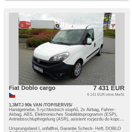
7 431 EUR
Fiat Doblo cargo
6 141 EUR ohne MwSt.
1,3MTJ 90k VAN /TOP/SERVIS/
Handgetriebe, 5 rychlostních stupňů, 2x Airbag, Fahrer-
Airbag, ABS, Elektronisches Stabilitätsprogramm (ESP),
Antriebsschlupfregelung (ASR), asistent rozjezdu do kopce
(HSA), Servolenkung, Klimaanlage, Tempomat, täglich
Leuchten, erfüllt 'EURO V', Bordcomputer, Lenkrad
Ursprungsland I,​ unfallfrei,​ Garantie Scheck​- Heft,​ DOBLO