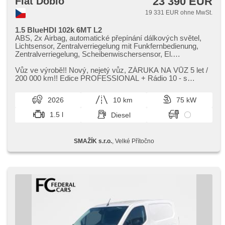
23 390 EUR
Fiat Doblo
19 331 EUR ohne MwSt.
1.5 BlueHDI 102k 6MT L2
ABS, 2x Airbag, automatické přepínání dálkových světel,
Lichtsensor, Zentralverriegelung mit Funkfernbedienung,
Zentralverriegelung, Scheibenwischersensor, El.
Vorderscheiben, El. Klappspiegel, asistent jízdy v jízdním
pruhu, Wegfahrsperre, Klimaanlage, Handgetriebe,
Vůz ve výrobě!! Nový,​ nejetý vůz,​ ZÁRUKA NA VŮZ 5 let /
Reifendrucksensor, parkovací senzory zadní,
200 000 km!! Edice PROFESSIONAL ​+ Rádio 10 ​- s
Servolenkung, Nebelscheinwerfer, Tempomat,
dovýbavou: Protiskluzová po...
Holzverkleidung, höheneinstellbare Fahrersitz
2026
10 km
75 kW
1.5 l
Diesel
SMAŽÍK s.r.o.
, Velké Přítočno