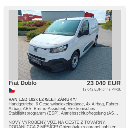
23 040 EUR
Fiat Doblo
19 042 EUR ohne MwSt.
VAN 1.5D 102k L2 /5LET ZÁRUKY/
Handgetriebe, 6 Geschwindigkeitsgänge, 4x Airbag, Fahrer-
Airbag, ABS, Brems-Assistent, Elektronisches
Stabilitätsprogramm (ESP), Antriebsschlupfregelung (ASR),
asistent rozjezdu do kopce (HSA), Uhr Spur, Servolenkung,
Klimaanlage, Tempomat, LED adaptivní světlomety, täglich
NOVÝ VYROBENÝ VŮZ,​ NA CESTĚ Z TOVÁRNY,​
Leuchten, erfüllt 'EURO VI', Bordcomputer, parkovací
DODÁNÍ CCA 2 MĚSÍCE! Objednávku s garancí nabízené