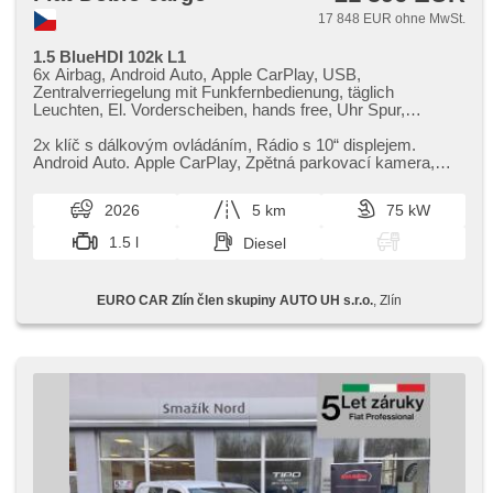
17 848 EUR ohne MwSt.
1.5 BlueHDI 102k L1
6x Airbag, Android Auto, Apple CarPlay, USB,
Zentralverriegelung mit Funkfernbedienung, täglich
Leuchten, El. Vorderscheiben, hands free, Uhr Spur,
Wegfahrsperre, Klimaanlage, Multifunktionslenkrad, Lenkrad
einstellbar, Bordcomputer, Fahrkamera, parkovací senzory
2x klíč s dálkovým ovládáním,​ Rádio s 10“ displejem.
zadní, erfüllt 'EURO VI', Servolenkung,
Android Auto. Apple CarPlay,​ Zpětná parkovací kamera,​
Antriebsschlupfregelung (ASR), Reifendrucksensor, Start-
Záruka 5 let nebo 200 0...
Stop System, beheizte Spiegel, höheneinstellbare Fahrersitz
2026
5 km
75 kW
1.5 l
Diesel
EURO CAR Zlín člen skupiny AUTO UH s.r.o.
, Zlín