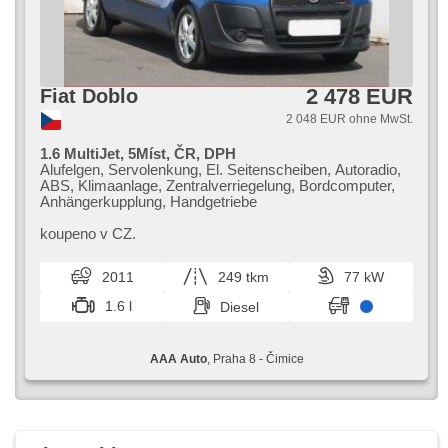
2 478 EUR
Fiat Doblo
2 048 EUR ohne MwSt.
1.6 MultiJet, 5Míst, ČR, DPH
Alufelgen, Servolenkung, El. Seitenscheiben, Autoradio,
ABS, Klimaanlage, Zentralverriegelung, Bordcomputer,
Anhängerkupplung, Handgetriebe
koupeno v CZ.
2011
249 tkm
77 kW
1.6 l
Diesel
AAA Auto
, Praha 8 - Čimice