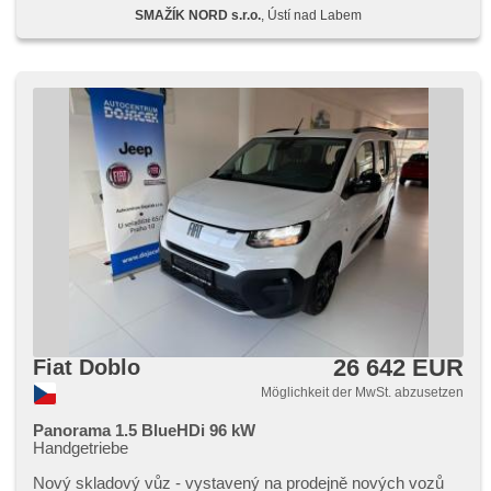
Fahrersitz, parkovací senzory zadní, Heckscheibenwischer,
SMAŽÍK NORD s.r.o.
, Ústí nad Labem
Alufelgen, Fahrkamera, El. Seitenscheiben, El. Klappspiegel,
Dachträger, Android Auto, Apple CarPlay
26 642 EUR
Fiat Doblo
Möglichkeit der MwSt. abzusetzen
Panorama 1.5 BlueHDi 96 kW
Handgetriebe
Nový skladový vůz ​- vystavený na prodejně nových vozů