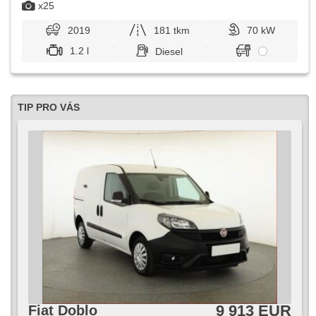
x25
2019
181 tkm
70 kW
1.2 l
Diesel
TIP PRO VÁS
9 913 EUR
Fiat Doblo