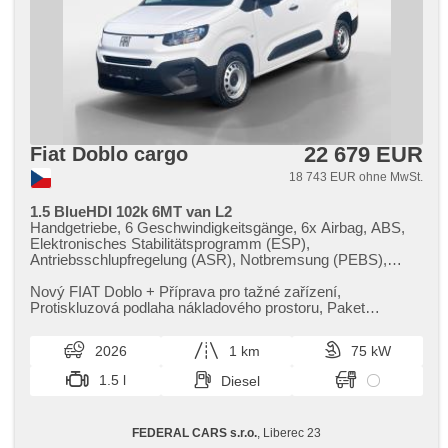
22 679 EUR
Fiat Doblo cargo
18 743 EUR ohne MwSt.
1.5 BlueHDI 102k 6MT van L2
Handgetriebe, 6 Geschwindigkeitsgänge, 6x Airbag, ABS,
Elektronisches Stabilitätsprogramm (ESP),
Antriebsschlupfregelung (ASR), Notbremsung (PEBS),
asistent rozjezdu do kopce (HSA), Uhr Spur, asistent jízdy v
jízdním pruhu, Servolenkung, Klimaanlage, Tempomat,
Nový FIAT Doblo ​+ Příprava pro tažné zařízení,​
täglich Leuchten, LED denní svícení, automatické přepínání
Protiskluzová podlaha nákladového prostoru,​ Paket
dálkových světel, erfüllt 'EURO VI', Bordcomputer,
Visibility,​ Komfortní sedadlo ři...
elektronická ruční brzda, parkovací senzory zadní,
2026
1 km
75 kW
Lichtsensor, Scheibenwischersensor, Lenkrad einstellbar,
Multifunktionslenkrad, hands free, El. Vorderscheiben, El.
1.5 l
Diesel
Klappspiegel, Wegfahrsperre, Zentralverriegelung mit
Funkfernbedienung, höheneinstellbare Fahrersitz,
Reifendrucksensor, Vorderlichter LED, Nebelscheinwerfer,
FEDERAL CARS s.r.o.
, Liberec 23
Start-Stop System, USB, Außenthermometer, beheizte