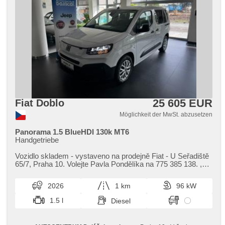
25 605 EUR
Fiat Doblo
Möglichkeit der MwSt. abzusetzen
Panorama 1.5 BlueHDI 130k MT6
Handgetriebe
Vozidlo skladem ​- vystaveno na prodejně Fiat ​- U Seřadiště
65/7,​ Praha 10. Volejte Pavla Pondělíka na 775 385 138. ,​
Umístění: AUT...
2026
1 km
96 kW
1.5 l
Diesel