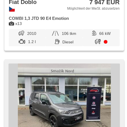
7 947 EUR
Fiat Doblo
Möglichkeit der MwSt. abzusetzen
COMBI 1,3 JTD 90 E4 Emotion
x13
2010
106 tkm
66 kW
1.2 l
Diesel