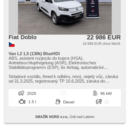
22 986 EUR
Fiat Doblo
18 996 EUR ohne MwSt.
Van L2 1,5 (130k) BlueHDI
ABS, asistent rozjezdu do kopce (HSA),
Antriebsschlupfregelung (ASR), Elektronisches
Stabilitätsprogramm (ESP), 6x Airbag, automatické
přepínání dálkových světel, Zentralverriegelung mit
Funkfernbedienung, Zentralverriegelung, täglich Leuchten,
Skladové vozidlo,​ ihned k odběru,​ nový,​ nejetý vůz,​ záruka
digitální přístrojový štít, Lenkrad einstellbar, El.
od 31.3.2025,​ registrovaný TP 10.6.2025,​ záruka do
Vorderscheiben, El. Spiegel, beheizte Spiegel,
30.3.2030 / 200 000 ...
Wegfahrsperre, Klimaanlage, 6 Geschwindigkeitsgänge,
2025
96 kW
Handgetriebe, Notbremsung (PEBS), Bordcomputer,
Servolenkung, Außenthermometer, USB, Lichtsensor,
1.5 l
Diesel
Reifendrucksensor, Uhr Spur, Tempomat, Android Auto,
Apple CarPlay, Autoradio, Bluetooth, digitální příjem rádia
(DAB), plnohodnotné rezervní kolo
SMAŽÍK NORD s.r.o.
, Ústí nad Labem