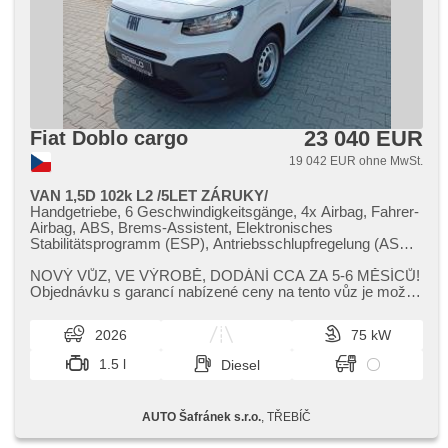
23 040 EUR
Fiat Doblo cargo
19 042 EUR ohne MwSt.
VAN 1,5D 102k L2 /5LET ZÁRUKY/
Handgetriebe, 6 Geschwindigkeitsgänge, 4x Airbag, Fahrer-
Airbag, ABS, Brems-Assistent, Elektronisches
Stabilitätsprogramm (ESP), Antriebsschlupfregelung (ASR),
asistent rozjezdu do kopce (HSA), Uhr Spur, Servolenkung,
Klimaanlage, Tempomat, LED adaptivní světlomety, täglich
NOVÝ VŮZ,​ VE VÝROBĚ,​ DODÁNÍ CCA ZA 5​-6 MĚSÍCŮ!
Leuchten, erfüllt 'EURO VI', Bordcomputer, parkovací
Objednávku s garancí nabízené ceny na tento vůz je možné
senzory zadní, Lenkrad einstellbar, Multifunktionslenkrad,
vytvořit již nyní! Bohatá ...
hands free, Android Auto, Apple CarPlay, Bluetooth, El.
2026
75 kW
Seitenscheiben, El. Vorderscheiben, plnohodnotné rezervní
kolo, El. Spiegel, Wegfahrsperre, Zentralverriegelung mit
1.5 l
Diesel
Funkfernbedienung, Zentralverriegelung, Vorderlichter LED,
Drehzahlmesser, USB, Autoradio, digitální příjem rádia
(DAB), Außenthermometer, beheizte Spiegel, přední pohon,
AUTO Šafránek s.r.o.
, TŘEBÍČ
Ausziehbare Kopflehnen, El. Anlasser, Garantie