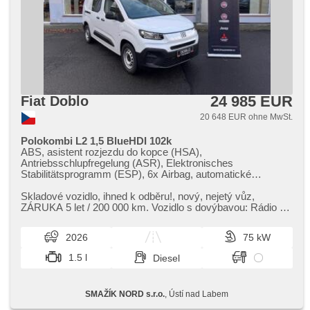
24 985 EUR
Fiat Doblo
20 648 EUR ohne MwSt.
Polokombi L2 1,5 BlueHDI 102k
ABS, asistent rozjezdu do kopce (HSA),
Antriebsschlupfregelung (ASR), Elektronisches
Stabilitätsprogramm (ESP), 6x Airbag, automatické
přepínání dálkových světel, Zentralverriegelung mit
Funkfernbedienung, Zentralverriegelung, täglich Leuchten,
Skladové vozidlo,​ ihned k odběru!,​ nový,​ nejetý vůz,​
digitální přístrojový štít, Lenkrad einstellbar, El.
ZÁRUKA 5 let / 200 000 km. Vozidlo s dovýbavou: Rádio s
Vorderscheiben, El. Spiegel, beheizte Spiegel,
10“ displejem (vč. An...
Wegfahrsperre, Klimaanlage, 6 Geschwindigkeitsgänge,
2026
75 kW
Handgetriebe, Notbremsung (PEBS), Bordcomputer,
Servolenkung, Außenthermometer, USB, Lichtsensor,
1.5 l
Diesel
asistent jízdy v jízdním pruhu, Reifendrucksensor,
Tempomat, Teilbare Rücksitzbank, höheneinstellbare
Fahrersitz, parkovací senzory zadní, El. Klappspiegel,
SMAŽÍK NORD s.r.o.
, Ústí nad Labem
Nebelscheinwerfer, Scheibenwischersensor, plnohodnotné
rezervní kolo, Android Auto, Apple CarPlay, Autoradio