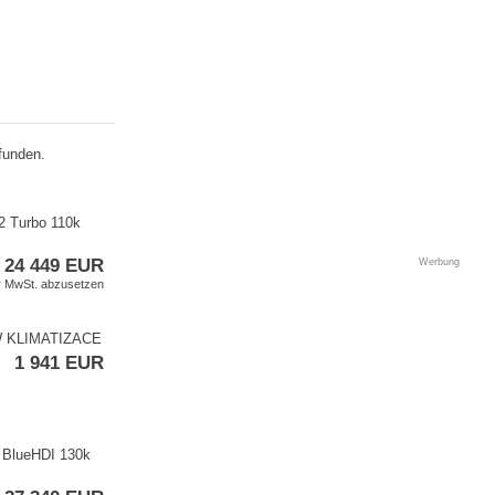
funden.
2 Turbo 110k
24 449 EUR
Werbung
er MwSt. abzusetzen
kW KLIMATIZACE
1 941 EUR
5 BlueHDI 130k