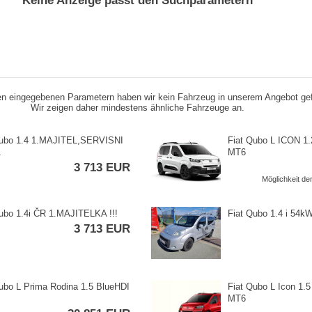
Keine Anzeige passt den Suchparametern
n eingegebenen Parametern haben wir kein Fahrzeug in unserem Angebot ge
Wir zeigen daher mindestens ähnliche Fahrzeuge an.
Qubo 1.4 1.MAJITEL,​SERVISNI
Fiat Qubo L ICON 1.
A
MT6
3 713 EUR
Möglichkeit d
ubo 1.4i ČR 1.MAJITELKA !!!
Fiat Qubo 1.4 i 54
3 713 EUR
ubo L Prima Rodina 1.5 BlueHDI
Fiat Qubo L Icon 1.
MT6