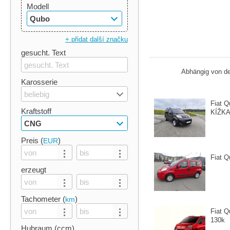
Modell
Qubo
+ přidat další značku
gesucht. Text
Abhängig von de
Karosserie
beliebig
Fiat 
Kraftstoff
KÍŽK
CNG
Preis (
)
EUR
Fiat Q
erzeugt
Tachometer (
)
km
Fiat Q
130k
Hubraum (ccm)