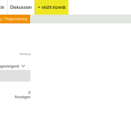
in
Diskussion
+ vložit inzerát
 / Registrierung
Werbung
abgesteigend
0
Anzeigen