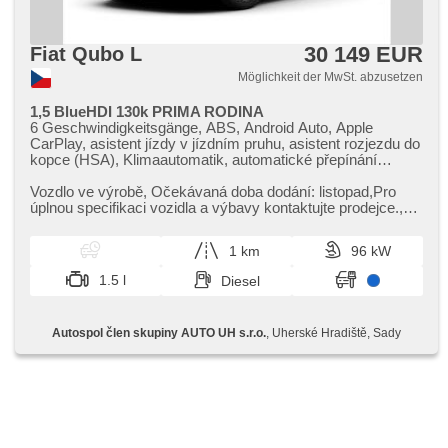
30 149 EUR
Fiat Qubo L
Möglichkeit der MwSt. abzusetzen
1,5 BlueHDI 130k PRIMA RODINA
6 Geschwindigkeitsgänge, ABS, Android Auto, Apple
CarPlay, asistent jízdy v jízdním pruhu, asistent rozjezdu do
kopce (HSA), Klimaautomatik, automatické přepínání
dálkových světel, Bluetooth, boční posuvné dveře,
Zentralverriegelung mit Funkfernbedienung, täglich
Vozdlo ve výrobě,​ Očekávaná doba dodání: listopad,​Pro
Leuchten, digitální příjem rádia (DAB), digitální přístrojový
úplnou specifikaci vozidla a výbavy kontaktujte prodejce.,​
štít, 2-Zonen Klimaanlage, El. Seitenscheiben, El.
Financování vozidl...
einstellbare Sitze, El. Klappspiegel, elektronická ruční brzda,
1 km
96 kW
Uhr Spur, isofix, Handgetriebe, Multifunktionslenkrad,
Lenkrad einstellbar, Panoramadach, Fahrkamera, parkovací
1.5 l
Diesel
senzory přední, parkovací senzory zadní, Antrieb 4x4,
Antriebsschlupfregelung (ASR), Scheibenwischersensor,
Lichtsensor, Reifendrucksensor, Elektronisches
Autospol člen skupiny AUTO UH s.r.o.
, Uherské Hradiště, Sady
Stabilitätsprogramm (ESP), Start-Stop System, Tempomat,
ukazatel rychlostního limitu (SLIF), Außenthermometer,
beheizte Sitze, beheizte Lenkrad