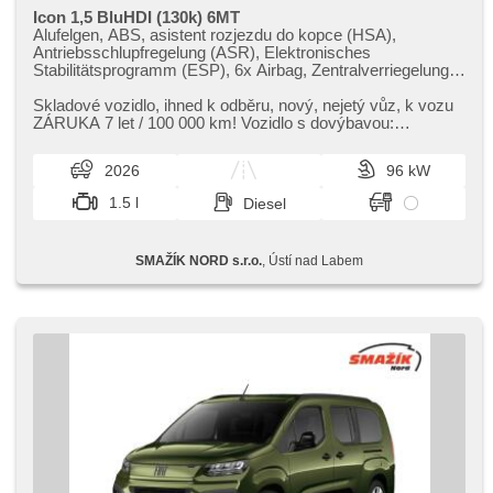
Icon 1,5 BluHDI (130k) 6MT
Alufelgen, ABS, asistent rozjezdu do kopce (HSA),
Antriebsschlupfregelung (ASR), Elektronisches
Stabilitätsprogramm (ESP), 6x Airbag, Zentralverriegelung
mit Funkfernbedienung, Zentralverriegelung, täglich
Leuchten, Lenkrad einstellbar, elektronická ruční brzda, El.
Skladové vozidlo,​ ihned k odběru,​ nový,​ nejetý vůz,​ k vozu
Seitenscheiben, El. Spiegel, beheizte Spiegel,
ZÁRUKA 7 let / 100 000 km! Vozidlo s dovýbavou:
Wegfahrsperre, Android Auto, Apple CarPlay, Autoradio,
Pastelová barva bílá Ge...
Teilbare Rücksitzbank, Klimaanlage, 6
2026
96 kW
Geschwindigkeitsgänge, Handgetriebe, asistent jízdy v
jízdním pruhu, automatické přepínání dálkových světel,
1.5 l
Diesel
Notbremsung (PEBS), Überwachung der Ermüdung des
Fahrers, Tempomat, Bordcomputer, Dachträger,
Servolenkung, Vorderlichter LED, Außenthermometer,
SMAŽÍK NORD s.r.o.
, Ústí nad Labem
Reifendrucksensor, höheneinstellbare Fahrersitz, parkovací
senzory zadní, Heckscheibenwischer, zatmavená zadní
skla, beheizte Sitze