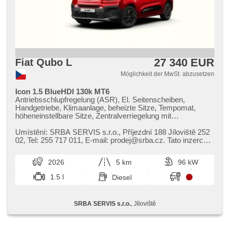
27 340 EUR
Fiat Qubo L
Möglichkeit der MwSt. abzusetzen
Icon 1.5 BlueHDI 130k MT6
Antriebsschlupfregelung (ASR), El. Seitenscheiben,
Handgetriebe, Klimaanlage, beheizte Sitze, Tempomat,
höheneinstellbare Sitze, Zentralverriegelung mit
Funkfernbedienung, 8x Airbag, USB, höheneinstellbare
Fahrersitz, Antrieb 4x2, El. Klappspiegel,
Umístění: SRBA SERVIS s.r.o.,​ Příjezdní 188 Jíloviště 252
Geschwindigkeitsregelung von der Hang, täglich Leuchten,
02,​ Tel: 255 717 011,​ E​-mail: prodej@srba.cz. Tato inzerce
Fahrkamera, Bluetooth, Notbremsung (PEBS),
není návrh n...
Überwachung der Ermüdung des Fahrers, isofix, parkovací
2026
5 km
96 kW
senzory zadní, asistent rozjezdu do kopce (HSA),
zatmavená zadní skla, Android Auto, Apple CarPlay,
1.5 l
Diesel
asistent jízdy v jízdním pruhu, digitální příjem rádia (DAB),
elektronická ruční brzda, automatické přepínání dálkových
světel
SRBA SERVIS s.r.o.
, Jíloviště