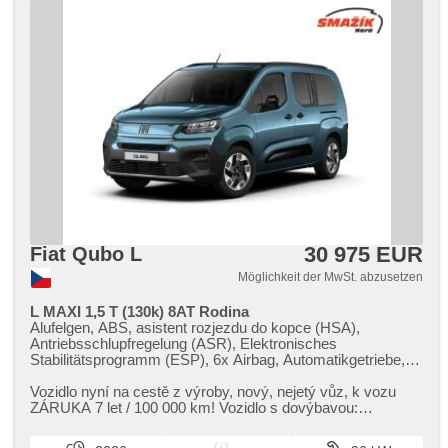
Heckscheibenwischer, beheizte Sitze
30 975 EUR
Fiat Qubo L
Möglichkeit der MwSt. abzusetzen
L MAXI 1,5 T (130k) 8AT Rodina
Alufelgen, ABS, asistent rozjezdu do kopce (HSA),
Antriebsschlupfregelung (ASR), Elektronisches
Stabilitätsprogramm (ESP), 6x Airbag, Automatikgetriebe,
Zentralverriegelung mit Funkfernbedienung,
Zentralverriegelung, täglich Leuchten, Lenkrad einstellbar, 2-
Vozidlo nyní na cestě z výroby,​ nový,​ nejetý vůz,​ k vozu
Zonen Klimaanlage, elektronická ruční brzda, El. Spiegel,
ZÁRUKA 7 let / 100 000 km! Vozidlo s dovýbavou:
beheizte Spiegel, Wegfahrsperre, Teilbare Rücksitzbank,
Metalická barva modrá Vol...
höheneinstellbare Fahrersitz, El. Klappspiegel, beheizte