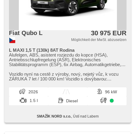
30 975 EUR
Fiat Qubo L
Möglichkeit der MwSt. abzusetzen
L MAXI 1,5 T (130k) 8AT Rodina
Alufelgen, ABS, asistent rozjezdu do kopce (HSA),
Antriebsschlupfregelung (ASR), Elektronisches
Stabilitätsprogramm (ESP), 6x Airbag, Automatikgetriebe,
Zentralverriegelung mit Funkfernbedienung,
Zentralverriegelung, täglich Leuchten, Lenkrad einstellbar, 2-
Vozidlo nyní na cestě z výroby,​ nový,​ nejetý vůz,​ k vozu
Zonen Klimaanlage, elektronická ruční brzda, El. Spiegel,
ZÁRUKA 7 let / 100 000 km! Vozidlo s dovýbavou:
beheizte Spiegel, Wegfahrsperre, Teilbare Rücksitzbank,
Metalická barva zelená To...
höheneinstellbare Fahrersitz, El. Klappspiegel, beheizte
2026
96 kW
Lenkrad, zatmavená zadní skla, asistent jízdy v jízdním
pruhu, automatické přepínání dálkových světel,
1.5 l
Diesel
Notbremsung (PEBS), Überwachung der Ermüdung des
Fahrers, Tempomat, Autoradio, bezdrátová nabíječka
mobilních telefonů, bezklíčové odemykání, bezklíčové
SMAŽÍK NORD s.r.o.
, Ústí nad Labem
startování, Blind Spot Anzeige, Fahrkamera, parkovací
senzory přední, parkovací senzory zadní, Navigation,
Nebelscheinwerfer, Scheibenwischersensor, Lichtsensor,
Bordcomputer, Servolenkung, Vorderlichter LED,