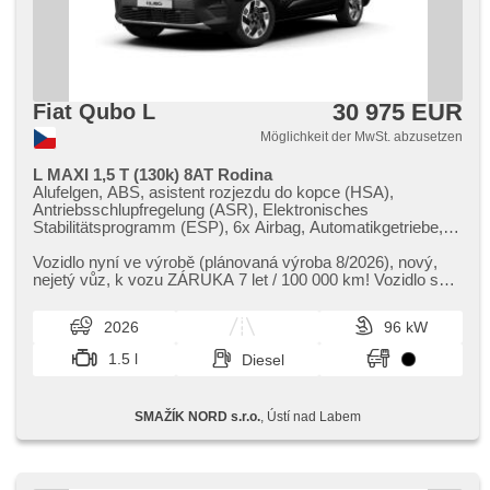
30 975 EUR
Fiat Qubo L
Möglichkeit der MwSt. abzusetzen
L MAXI 1,5 T (130k) 8AT Rodina
Alufelgen, ABS, asistent rozjezdu do kopce (HSA),
Antriebsschlupfregelung (ASR), Elektronisches
Stabilitätsprogramm (ESP), 6x Airbag, Automatikgetriebe,
Zentralverriegelung mit Funkfernbedienung,
Zentralverriegelung, täglich Leuchten, Lenkrad einstellbar, 2-
Vozidlo nyní ve výrobě (plánovaná výroba 8/2026),​ nový,​
Zonen Klimaanlage, elektronická ruční brzda, El. Spiegel,
nejetý vůz,​ k vozu ZÁRUKA 7 let / 100 000 km! Vozidlo s
beheizte Spiegel, Wegfahrsperre, Teilbare Rücksitzbank,
dovýbavou: Metalic...
höheneinstellbare Fahrersitz, El. Klappspiegel, beheizte
2026
96 kW
Lenkrad, zatmavená zadní skla, asistent jízdy v jízdním
pruhu, automatické přepínání dálkových světel,
1.5 l
Diesel
Notbremsung (PEBS), Überwachung der Ermüdung des
Fahrers, Tempomat, Autoradio, bezdrátová nabíječka
mobilních telefonů, bezklíčové odemykání, bezklíčové
SMAŽÍK NORD s.r.o.
, Ústí nad Labem
startování, Blind Spot Anzeige, Fahrkamera, parkovací
senzory přední, parkovací senzory zadní, Navigation,
Nebelscheinwerfer, Scheibenwischersensor, Lichtsensor,
Bordcomputer, Servolenkung, Vorderlichter LED,
Außenthermometer, Reifendrucksensor,