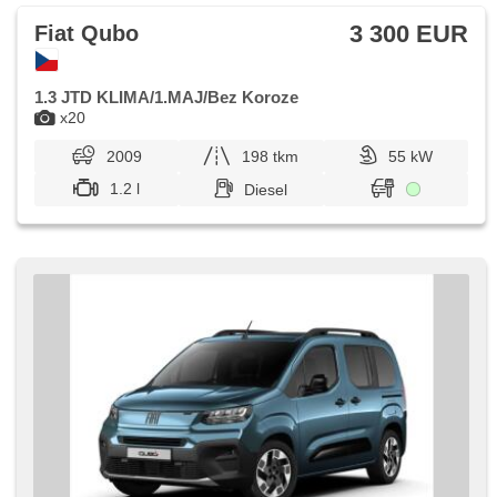
3 300 EUR
Fiat Qubo
1.3 JTD KLIMA/1.MAJ/Bez Koroze
x20
2009
198 tkm
55 kW
1.2 l
Diesel