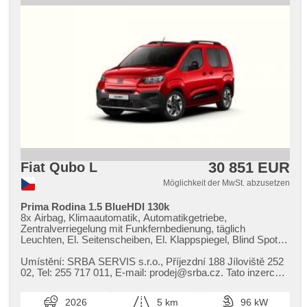
30 851 EUR
Fiat Qubo L
Möglichkeit der MwSt. abzusetzen
Prima Rodina 1.5 BlueHDI 130k
8x Airbag, Klimaautomatik, Automatikgetriebe,
Zentralverriegelung mit Funkfernbedienung, täglich
Leuchten, El. Seitenscheiben, El. Klappspiegel, Blind Spot
Anzeige, Nebelscheinwerfer, Multifunktionslenkrad,
Panoramadach, Antrieb 4x2, Antriebsschlupfregelung
Umístění: SRBA SERVIS s.r.o.,​ Příjezdní 188 Jíloviště 252
(ASR), Geschwindigkeitsregelung von der Hang,
02,​ Tel: 255 717 011,​ E​-mail: prodej@srba.cz. Tato inzerce
Scheibenwischersensor, Dachträger, Tempomat, USB,
není návrh n...
beheizte Sitze, beheizte Lenkrad, höheneinstellbare Sitze,
2026
5 km
96 kW
höheneinstellbare Fahrersitz, 2-Zonen Klimaanlage,