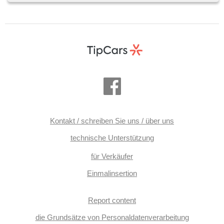
Abnutzungssensor des Bremsbelages, Lichtsensor,
Reifendrucksensor, Überwachung der Ermüdung des
Fahrers, Elektronisches Stabilitätsprogramm (ESP), starten
per Taste, Dachträger, Anhängerkupplung, Tempomat, USB,
Differentialsperre, Außenthermometer, volba jízdního
režimu, beheizte Sitze, beheizte Lenkrad, höheneinstellbare
Sitze, Heckscheibenwischer, Heck LED Leuchte,
Anhängevorrichtung
Kontakt / schreiben Sie uns / über uns
technische Unterstützung
für Verkäufer
Einmalinsertion
Report content
die Grundsätze von Personaldatenverarbeitung