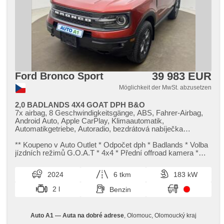
Umrichter 220V, El. Anlasser
39 983 EUR
Ford Bronco Sport
Möglichkeit der MwSt. abzusetzen
2,0 BADLANDS 4X4 GOAT DPH B&O
7x airbag, 8 Geschwindigkeitsgänge, ABS, Fahrer-Airbag,
Android Auto, Apple CarPlay, Klimaautomatik,
Automatikgetriebe, Autoradio, bezdrátová nabíječka
mobilních telefonů, Bluetooth, Brems-Assistent,
Zentralverriegelung mit Funkfernbedienung,
​*​* Koupeno v Auto Outlet ​* Odpočet dph ​* Badlands ​* Volba
Zentralverriegelung, Beifahrerairbagdeaktivierung,
jízdních režimů G.O.A.T ​* 4x4 ​* Přední offroad kamera ​*
dojezdové rezervní kolo, 2-Zonen Klimaanlage, El.
ALU kola R17,​ of...
Seitenscheiben, El. einstellbare Sitze, El. Spiegel,
2024
6 tkm
183 kW
elektronická ruční brzda, Uhr Spur, Blind Spot Anzeige,
Wegfahrsperre, isofix, Klimaanlage, LED denní svícení,
2 l
Benzin
Alufelgen, Multifunktionslenkrad, Lenkrad einstellbar,
Bordcomputer, Fahrkamera, parkovací senzory přední,
parkovací senzory zadní, Antrieb 4x4, Servolenkung,
Auto A1 --- Auta na dobré adrese
, Olomouc, Olomoucký kraj
Antriebsschlupfregelung (ASR), řazení pádly pod volantem,