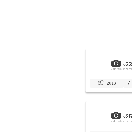
23
x
v detailu inzerc
2013
25
x
v detailu inzerc