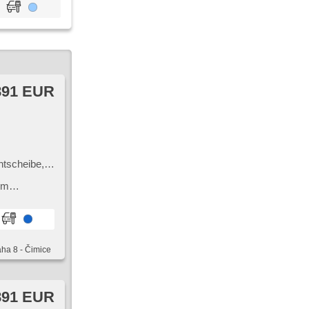
891 EUR
,
ntscheibe,
io,
ým
vu a skvělý
aha 8 - Čimice
891 EUR