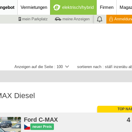
ngebot
Vermietungen
elektrisch/hybrid
Firmen
Magaz
mein Parkplatz
meine Anzeigen
Anmeldung
Anzeigen auf die Seite :
100
sortieren nach :
stáří inzerátu 
MAX Diesel
TOP NA
4
Ford C-MAX
neuer Preis