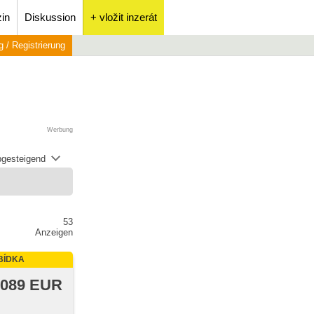
in
Diskussion
+ vložit inzerát
 / Registrierung
Werbung
abgesteigend
53
Anzeigen
BÍDKA
 089 EUR