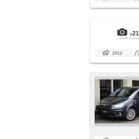
21
x
v detailu inzerc
2012