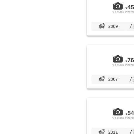
45
x
v detailu inzerc
2009
76
x
v detailu inzerc
2007
54
x
v detailu inzerc
2011