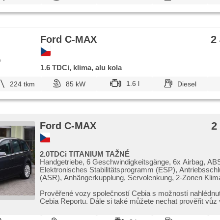
2
Ford C-MAX
e
1.6 TDCi, klima, alu kola
1.6 l
224 tkm
85 kW
Diesel
2
Ford C-MAX
2.0TDCi TITANIUM TAŽNÉ
Handgetriebe, 6 Geschwindigkeitsgänge, 6x Airbag, AB
Elektronisches Stabilitätsprogramm (ESP), Antriebsschl
(ASR), Anhängerkupplung, Servolenkung, 2-Zonen Klim
Klimaautomatik, Tempomat, täglich Leuchten, Alufelgen,
Bordcomputer, parkovací senzory přední, parkovací sen
Prověřené vozy společností Cebia s možností nahlédnut
Lichtsensor, Lenkrad einstellbar, Multifunktionslenkrad,
Cebia Reportu. Dále si také můžete nechat prověřit vůz 
Beifahrerairbagdeaktivierung, hands free, El. Seitensche
Wegfahrsperre, Zentralverriegelung mit Funkfernbedienu