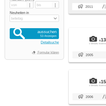
2011
Neuheiten in
beliebig
aussuchen
53 Anzeigen
13
x
Detailsuche
v detailu inzerc
Formular klären
2005
15
x
v detailu inzerc
2006