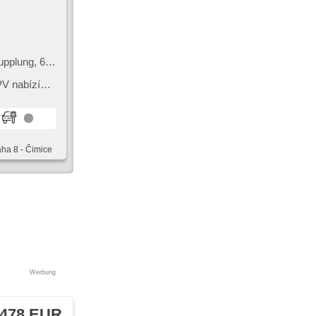
upplung, 6x
enscheiben,
PV nabízí
dy. Tento
aha 8 - Čimice
Werbung
 478 EUR