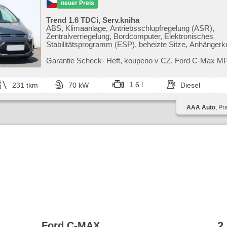
neuer Preis
Trend 1.6 TDCi, Serv.kniha
ABS, Klimaanlage, Antriebsschlupfregelung (ASR),
Zentralverriegelung, Bordcomputer, Elektronisches
Stabilitätsprogramm (ESP), beheizte Sitze, Anhängerk
Airbag, beheizte Frontscheibe, Servolenkung, El. Seit
Autoradio, Handgetriebe
Garantie Scheck​- Heft,​ koupeno v CZ. Ford C​-Max M
skvělou kombinaci prostorného interiéru a pohodlné jíz
model j...
1.6 l
231 tkm
70 kW
Diesel
AAA Auto
, Pr
2
Ford C-MAX