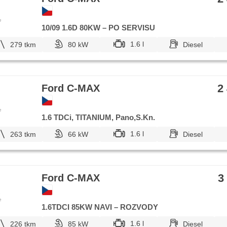
e
10/09 1.6D 80KW – PO SERVISU
1.6 l
279 tkm
80 kW
Diesel
2
Ford C-MAX
e
1.6 TDCi, TITANIUM, Pano,S.Kn.
1.6 l
263 tkm
66 kW
Diesel
3
Ford C-MAX
e
1.6TDCI 85KW NAVI – ROZVODY
1.6 l
226 tkm
85 kW
Diesel