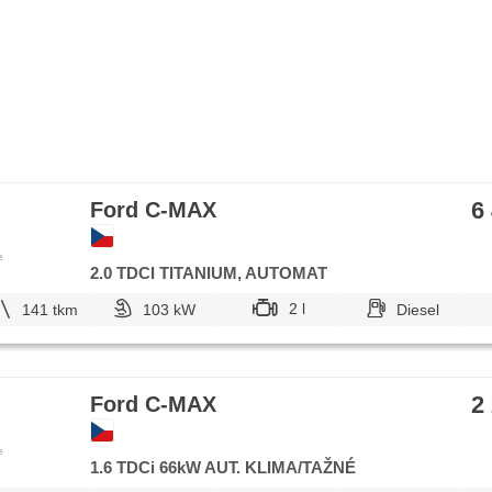
6
Ford C-MAX
e
2.0 TDCI TITANIUM, AUTOMAT
2 l
141 tkm
103 kW
Diesel
2
Ford C-MAX
e
1.6 TDCi 66kW AUT. KLIMA/TAŽNÉ