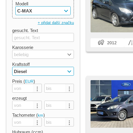
Modell
C-MAX
+ přidat další značku
gesucht. Text
2012
Karosserie
beliebig
Kraftstoff
Diesel
Preis (
)
EUR
erzeugt
Tachometer (
)
km
Hubraum (ccm)