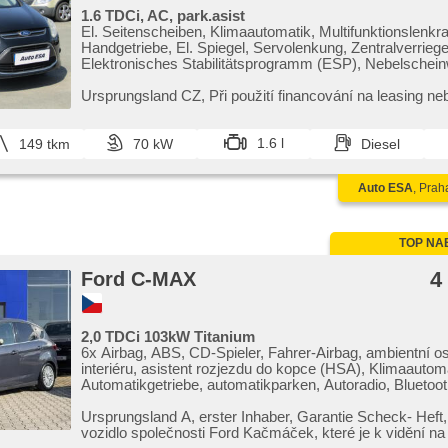
1.6 TDCi, AC, park.asist
El. Seitenscheiben, Klimaautomatik, Multifunktionslenkra
Handgetriebe, El. Spiegel, Servolenkung, Zentralverriege
Elektronisches Stabilitätsprogramm (ESP), Nebelscheinw
Klappspiegel, ABS, Antriebsschlupfregelung (ASR), par
senzory zadní, isofix, Wegfahrsperre, 6x Airbag
Ursprungsland CZ,​ Při použití financování na leasing ne
25 000 Kč. Otevřeno denně (včetně víkendů a svátků) 9.0
1.6 l
149 tkm
70 kW
Diesel
Auto ESA
, Prah
TOP NA
4
Ford C-MAX
2,0 TDCi 103kW Titanium
6x Airbag, ABS, CD-Spieler, Fahrer-Airbag, ambientní os
interiéru, asistent rozjezdu do kopce (HSA), Klimaautoma
Automatikgetriebe, automatikparken, Autoradio, Bluetoot
Zentralverriegelung mit Funkfernbedienung, Zentralverri
täglich Leuchten, 2-Zonen Klimaanlage, El. Seitenscheibe
Ursprungsland A,​ erster Inhaber,​ Garantie Scheck​- Hef
Klappspiegel, El. Anlasser, El. Spiegel, hands free, Weg
vozidlo společnosti Ford Kačmáček,​ které je k vidění na