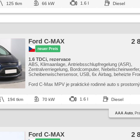
1.6 l
125 tkm
66 kW
Diesel
2 
Ford C-MAX
neuer Preis
1.6 TDCi, rezervace
ABS, Klimaanlage, Antriebsschlupfregelung (ASR),
Zentralverriegelung, Bordcomputer, Nebelscheinwerfer
Scheibenwischersensor, USB, 6x Airbag, beheizte Fro
El. Spiegel, Servolenkung, El. Seitenscheiben, Autorad
Handgetriebe
Ford C​-Max MPV je praktické rodinné auto s prostorn
interiérem a pohodlným sezením. Nabízí bohatou výba
poměr mezi ce...
1.6 l
194 tkm
70 kW
Diesel
AAA Auto
, Pr
2 
Ford C-MAX