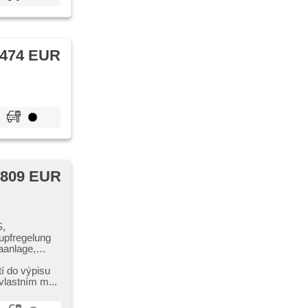
 474 EUR
 809 EUR
S,
upfregelung
aanlage,
zory zadní,
í do výpisu
vlastním m...
iben,
ng,