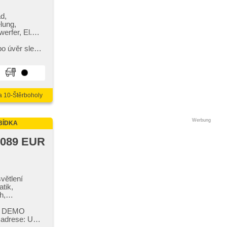
d,
lung,
erfer, El.
kovací
bo úvěr sleva
0​-22.0...
a 10-Štěrboholy
Werbung
BÍDKA
 089 EUR
větlení
tik,
h,
egelung,
n, El.
t,​ DEMO
fahrsperre,
 adrese: U