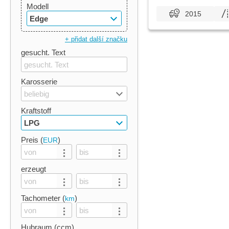
Modell
2015
Edge
+ přidat další značku
gesucht. Text
Karosserie
beliebig
Kraftstoff
LPG
Preis (
)
EUR
erzeugt
Tachometer (
)
km
Hubraum (ccm)