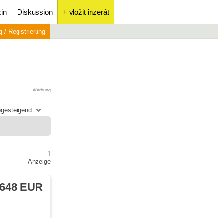
in
Diskussion
+ vložit inzerát
 / Registrierung
Werbung
abgesteigend
1
Anzeige
 648 EUR