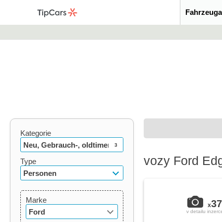
Fahrzeuga
Kategorie
Neu, Gebrauch-, oldtimer
3
vozy Ford Ed
Type
Personen
Marke
37
x
Ford
v detailu inzerc