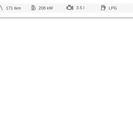
3.5 l
171 tkm
208 kW
LPG