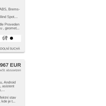
eibe,
achscheibe,
prav.
, ABS, Brems-
lind Spot
e, Tempomat,
puter,
idle Proveden
žimu,
 ,​ geomet...
 couvání
nsor,
onslenkrad,
l, El.
V DOLNÍ SUCHÁ
nlage,
egelung,
te,
 967 EUR
meter,
, zatmavená
MwSt. abzusetzen
tie
ru, Android
, asistent
,
g bremsen ,
klíčové
rfektní stav
lapy, Brems-
kde je t...