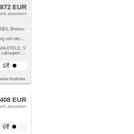
 872 EUR
MwSt. abzusetzen
, ABS, Brems-
ng von der
 , autom.
aautomatik,
U MAJITELE,​ V
álkových
 zakoupen v
a, Navigation,
onslenkrad,
ben,
ací zrcátka,
,budova Rustonka
t
izte Sitze,
lbare Sitze,
lichter LED,
 408 EUR
tem, USB,
e
wSt. abzusetzen