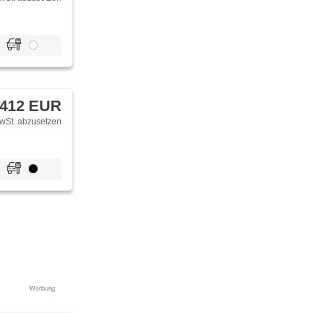
tální
 412 EUR
wSt. abzusetzen
Werbung