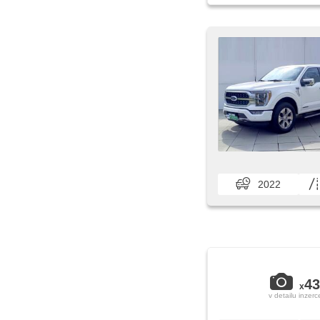
2022
43
x
v detailu inzerc