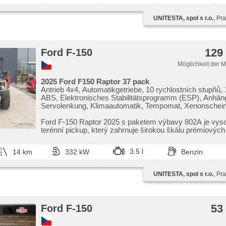
UNITESTA, spol s r.o.
, Pr
129
Ford F-150
Möglichkeit der 
2025 Ford F150 Raptor 37 pack
Antrieb 4x4, Automatikgetriebe, 10 rychlostních stupňů, 
ABS, Elektronisches Stabilitätsprogramm (ESP), Anhän
Servolenkung, Klimaautomatik, Tempomat, Xenonschein
täglich Leuchten, LED denní svícení, automatické přepí
dálkových světel, Alufelgen, erfüllt 'EURO VI', Bordcomp
Ford F​-150 Raptor 2025 s paketem výbavy 802A je vy
parkovací senzory přední, parkovací senzory zadní, Fa
terénní pickup,​ který zahrnuje širokou škálu prémiových p
automatikparken, bezklíčové startování, Lichtsensor,
Scheibenwischersensor, Multifunktionslenkrad, beheizte
3.5 l
14 km
332 kW
Benzin
Beifahrerairbagdeaktivierung, hands free, Android Auto,
CarPlay, Bluetooth, El. Vorderscheiben, Panoramadach,
rezervní kolo, El. Klappspiegel, El. Spiegel, samostmíva
UNITESTA, spol s r.o.
, Pr
Wegfahrsperre, Alarmanlage, Zentralverriegelung mit
Funkfernbedienung, Sportsitze, Ledersitze, isofix, Leder
beheizte Sitze, El. einstellbare Sitze, odvětrávaná sedad
höheneinstellbare Fahrersitz, paměť nastavení sedadla ř
53
Ford F-150
Reifendrucksensor, Abnutzungssensor des Bremsbelag
Nebelscheinwerfer, Start-Stop System, CD-Spieler,