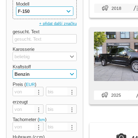
Modell
2018
F-150
+ přidat další značku
gesucht. Text
Karosserie
beliebig
Kraftstoff
Benzin
Preis (
)
EUR
2025
erzeugt
Tachometer (
)
km
Hubraum (ccm)