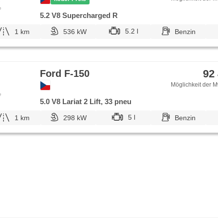
Nebelscheinwerfer, Start-Stop System, USB, Autoradio,
e
Außenthermometer, beheizte Spiegel, boční nášlapy, digi
5.2 V8 Supercharged R
přístrojová deska
5.2 l
1 km
536 kW
Benzin
92
Ford F-150
Möglichkeit der M
e
5.0 V8 Lariat 2 Lift, 33 pneu
5 l
1 km
298 kW
Benzin