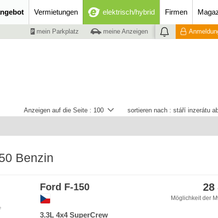
ngebot
Vermietungen
elektrisch/hybrid
Firmen
Magaz
mein Parkplatz
meine Anzeigen
Anmeldung
Anzeigen auf die Seite :
100
sortieren nach :
stáří inzerátu 
150 Benzin
28
Ford F-150
Möglichkeit der M
e
3.3L 4x4 SuperCrew