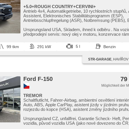
Außenthermometer, beheizte Spiegel, beheizte Frontsch
Klimaablage, zadní loketní opěrka, Handdachfenster, D
+5.0+ROUGH COUNTRY+CERVINI+
Innenthermometer, Getönte Scheiben, uzávěrka meziná
Antrieb 4x4, Automatikgetriebe, 10 rychlostních stupňů
diferenciálu
Assistent, Elektronisches Stabilitätsprogramm (ESP),
Antriebsschlupfregelung (ASR), Notbremsung (PEBS), B
Anzeige, Anhängerkupplung, Servolenkung, Klimaanlag
täglich Leuchten, LED denní svícení, Alufelgen, Bordcom
Ursprungsland USA,​ Skladem,​ ihned k odběru . Na voz
dotykové ovládání palubního počítače, volba jízdního re
předprodejní servis: nový olej v motoru,​ konzervace rámu
elektronická ruční brzda, Navigation, hlídání provozu při
(RCTA), parkovací senzory zadní, Fahrkamera, Lichtse
5 l
99 tkm
291 kW
Benzin
Scheibenwischersensor, Lenkrad einstellbar, Multifunkti
hands free, Android Auto, Apple CarPlay, Bluetooth, El.
Seitenscheiben, dojezdové rezervní kolo, El. Klappspiege
STR-GARAGE
, HAVÍŘO
Spiegel, samostmívací zrcátka, Wegfahrsperre, Alarma
Zentralverriegelung mit Funkfernbedienung, Zentralverri
isofix, Lederpolsterung, höheneinstellbare Fahrersitz,
Reifendrucksensor, Vorderlichter LED, Heck LED Leuch
79
Ford F-150
Nebelscheinwerfer, USB, AUX, Autoradio, Außenthermo
beheizte Spiegel, Teilbare Rücksitzbank, boční nášlapy
Möglichkeit der 
zadní skla, Ausziehbare Kopflehnen, El. Anlasser, Garan
TREMOR
Schaltflutlicht, Fahrer-Airbag, ambientní osvětlení interié
Auto, ABS, Apple CarPlay, asistent jízdy v jízdním pruhu
rozjezdu do kopce (HSA), asistent změny jízdního pruhu
Klimaautomatik, Automatikgetriebe, automatisch im Ber
automatické přepínání dálkových světel, Autoradio, bez
Ursprungsland CZ,​ unfallfrei,​ Garantie Scheck​- Heft,​ Pe
odemykání, bezklíčové startování, Bluetooth, boční náš
vozidla,​ původ vozidla USA (jako nové dovezeno do ČR,​ 
Assistent, Zentralverriegelung mit Funkfernbedienung,