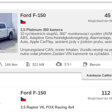
45
Ford F-150
Möglichkeit der 
3,5 Platinum 360 kamera
10 rychlostních stupňů, 360° monitorovací systém (AVM)
ABS, Adaptive Geschwindigkeitsregelung, Alarmanlage,
Auto, Apple CarPlay, asistent jízdy v jízdním pruhu, asist
koloně, asistent rozjezdu do kopce (HSA), Klimaautomat
Automatikgetriebe, automatisch im Berg bremsen , Auto
Ursprungsland CAN,​ erster Inhaber,​ Vozidlo nestojí na p
bezdrátová nabíječka mobilních telefonů, Bluetooth, boč
nutno volat předem.Zaslání VIN karoserie na vyžádání. 
Brems-Assistent, Zentralverriegelung mit Funkfernbedien
Leuchten, digitální přístrojová deska, digitální přístrojový
3.5 l
144 tkm
321 kW
Benzin
ovládání palubního počítače, El. Seitenscheiben, El. einst
El. Klappspiegel, El. Deckel des Kofferraums, El. Spiegel
Uhr Spur, Blind Spot Anzeige, Wegfahrsperre, isofix, Kl
Autobazar Califor
Ledersitze, Lederpolsterung, LED denní svícení, Alufelg
Nebelscheinwerfer, Multifunktionslenkrad, Lenkrad einste
odvětrávaná sedadla, Bordcomputer, paměť nastavení se
Panoramadach, Fahrkamera, parkovací senzory přední,
112
Ford F-150
senzory zadní, Antrieb 4x4, Servolenkung, Vorderlichter
Geschwindigkeitsregelung von der Hang, Navigation,
Möglichkeit der M
Abnutzungssensor des Bremsbelages, Scheibenwischer
e
Lichtsensor, Reifendrucksensor, Elektronisches Stabili
3.5 Raptor V6, FOX Racing 4x4
(ESP), starten per Taste, El. Dachfenster, Anhängerkupp