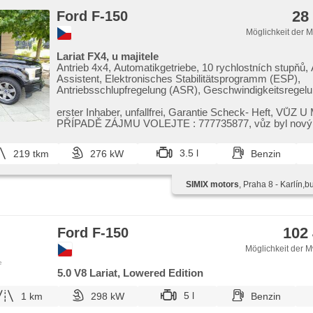
28
Ford F-150
Möglichkeit der 
Lariat FX4, u majitele
Antrieb 4x4, Automatikgetriebe, 10 rychlostních stupňů
Assistent, Elektronisches Stabilitätsprogramm (ESP),
Antriebsschlupfregelung (ASR), Geschwindigkeitsregelu
Hang, Blind Spot Anzeige, automatisch im Berg bremsen
Sperrdiferential, Anhängerkupplung, Servolenkung, Klim
erster Inhaber,​ unfallfrei,​ Garantie Scheck​- Heft,​ VŮZ 
Tempomat, LED denní svícení, automatické přepínání d
PŘÍPADĚ ZÁJMU VOLEJTE : 777735877,​ vůz byl nový
světel, Alufelgen, Bordcomputer, elektronická ruční brzd
na...
parkovací senzory zadní, Fahrkamera, Lichtsensor,
3.5 l
219 tkm
276 kW
Benzin
Scheibenwischersensor, Lenkrad einstellbar, Multifunkti
Android Auto, Apple CarPlay, Bluetooth, El. Seitenschei
Panoramadach, El. Klappspiegel, El. Spiegel, samostmív
SIMIX motors
, Praha 8 - Karlín
starten per Taste, Wegfahrsperre, Zentralverriegelung mi
Funkfernbedienung, Zentralverriegelung, Ledersitze, behe
El. einstellbare Sitze, odvětrávaná sedadla, höheneinstel
höheneinstellbare Fahrersitz, Reifendrucksensor, Vorder
102
Ford F-150
Heck LED Leuchte, Nebelscheinwerfer, Start-Stop Sys
Autoradio, Außenthermometer, beheizte Spiegel, Teilbar
Möglichkeit der M
Rücksitzbank, Differentialsperre
e
5.0 V8 Lariat, Lowered Edition
5 l
1 km
298 kW
Benzin