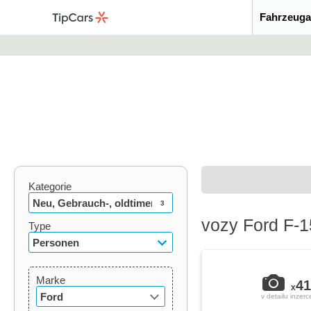
Fahrzeuga
Kategorie
Neu, Gebrauch-, oldtimer
3
vozy Ford F-
Type
Personen
Marke
41
x
Ford
v detailu inzerc