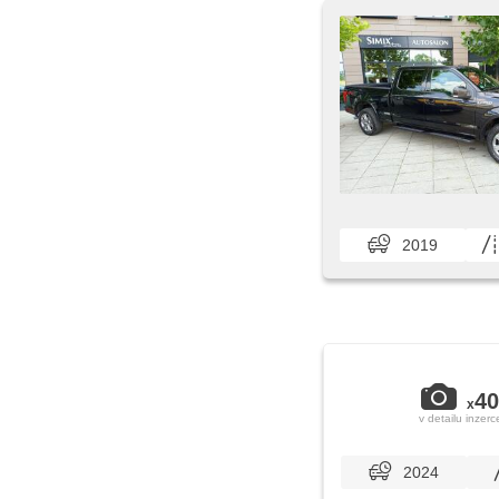
2019
40
x
v detailu inzerc
2024