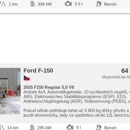
Tempomat, Getönte Scheiben, USB, beheizte Sitze, vyh
3.5 l
1 km
336 kW
Benzin
sedadla, beheizte Spiegel, beheizte Lenkrad, Ausziehba
64
Ford F-150
Möglichkeit der 
2025 F150 Regular 5,0 V8
Antrieb 4x4, Automatikgetriebe, 10 rychlostních stupňů, 
ABS, Elektronisches Stabilitätsprogramm (ESP), EDS,
Antriebsschlupfregelung (ASR), Notbremsung (PEBS), a
stability přívěsu (TSA), autom. Sperrdiferential, Tempomat
'EURO VI', Bordcomputer, El. Seitenscheiben, El. Vorde
Pokud někdo potřebuje tahat až 5 800 kg těžky přívěs a
Alarmanlage, beheizte Spiegel, Getönte Scheiben, uzáv
jezdit ekonomicky,​ tedy se spotřebou okolo 12L benzínu
diferenciálu
...
5 l
14 km
295 kW
Benzin