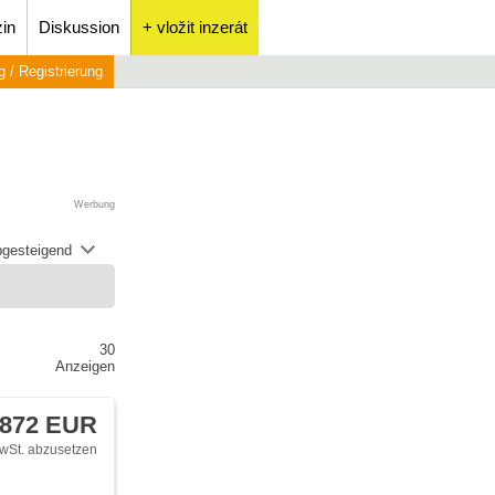
in
Diskussion
+ vložit inzerát
 / Registrierung
Werbung
abgesteigend
30
Anzeigen
 872 EUR
wSt. abzusetzen