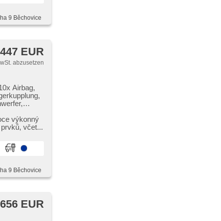
aha 9 Běchovice
 447 EUR
MwSt. abzusetzen
10x Airbag,
gerkupplung,
werfer,
nání
uter,
soce výkonný
hrkamera,
rvků,​ včet...
 Lenkrad,
 Apple
 plnohodnotné
cí zrcátka,
aha 9 Běchovice
polsterung,
la,
idiče,
 656 EUR
es,