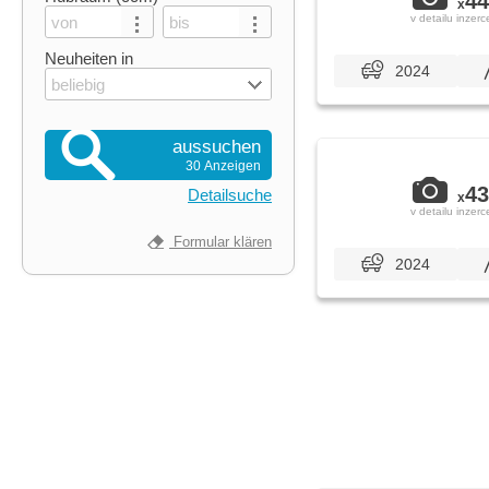
44
x
v detailu inzerc
Neuheiten in
2024
beliebig
aussuchen
30 Anzeigen
43
Detailsuche
x
v detailu inzerc
Formular klären
2024