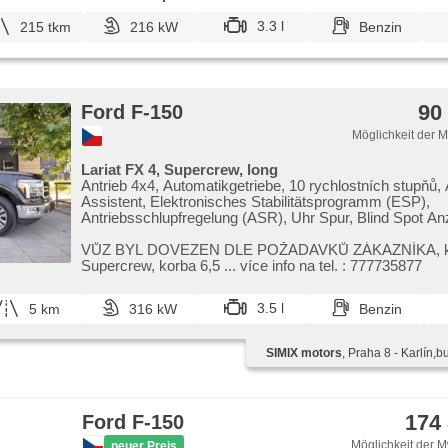
3.3 l
215 tkm
216 kW
Benzin
90
Ford F-150
Möglichkeit der 
Lariat FX 4, Supercrew, long
Antrieb 4x4, Automatikgetriebe, 10 rychlostních stupňů
Assistent, Elektronisches Stabilitätsprogramm (ESP),
Antriebsschlupfregelung (ASR), Uhr Spur, Blind Spot An
Sperrdiferential, Anhängerkupplung, Servolenkung, 2-Z
Klimaanlage, Adaptive Geschwindigkeitsregelung, LED d
VŮZ BYL DOVEZEN DLE POŽADAVKŮ ZÁKAZNÍKA,​ k
Alufelgen, Bordcomputer, volba jízdního režimu, elektron
Supercrew,​ korba 6,​5 ... více info na tel. : 777735877
brzda, parkovací senzory přední, parkovací senzory zad
monitorovací systém (AVM), bezklíčové startování, bez
3.5 l
5 km
316 kW
Benzin
odemykání, Lichtsensor, Scheibenwischersensor, Lenkrad
Multifunktionslenkrad, beheizte Lenkrad, Android Auto, 
bezdrátová nabíječka mobilních telefonů, Bluetooth, El.
SIMIX motors
, Praha 8 - Karlín
Seitenscheiben, Panoramadach, dojezdové rezervní kolo
Klappspiegel, El. Spiegel, starten per Taste, Wegfahrsper
Alarmanlage, Zentralverriegelung mit Funkfernbedienung
Lederpolsterung, beheizte Sitze, El. einstellbare Sitze, 
174
Ford F-150
sedadla, höheneinstellbare Fahrersitz, paměť nastavení
řidiče, Reifendrucksensor, Vorderlichter LED, Heck LED
Möglichkeit der M
neuer Preis