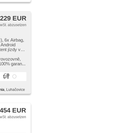
 229 EUR
MwSt. abzusetzen
, 6x Airbag,
 Android
ent jízdy v
ik,
radio,
rovozovně,​
ní nášlapy,
100% garan...
ung, täglich
 štít, dotykové
ellbare Sitze,
, hands free,
imaablage,
nia
, Luhačovice
en,
llbar,
dadla řidiče,
 parkovací
 454 EUR
 LED,
wSt. abzusetzen
sensor,
tätsprogramm
lung,