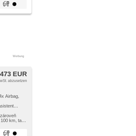
řívaná zadní
re Kopflehnen
Werbung
 473 EUR
MwSt. abzusetzen
4x Airbag,
sistent
, erfüllt
rscheiben,
 zároveň
ěrka předního
 100 km,​ tak