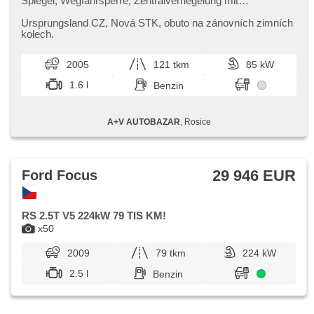
Spiegel, Wegfahrsperre, Zentralverriegelung mit
Funkfernbedienung, isofix, beheizte Sitze,
Nebelscheinwerfer, Autoradio, beheizte Frontscheibe,
Ursprungsland CZ,​ Nová STK,​ obuto na zánovních zimních
Teilbare Rücksitzbank, Heckscheibenwischer, přední pohon
kolech.
2005
121 tkm
85 kW
1.6 l
Benzin
A+V AUTOBAZAR
, Rosice
29 946 EUR
Ford Focus
RS 2.5T V5 224kW 79 TIS KM!
x50
2009
79 tkm
224 kW
2.5 l
Benzin