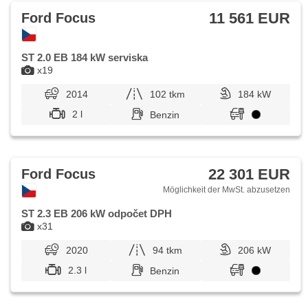
11 561 EUR
Ford Focus
ST 2.0 EB 184 kW serviska
x19
2014
102 tkm
184 kW
2 l
Benzin
22 301 EUR
Ford Focus
Möglichkeit der MwSt. abzusetzen
ST 2.3 EB 206 kW odpočet DPH
x31
2020
94 tkm
206 kW
2.3 l
Benzin