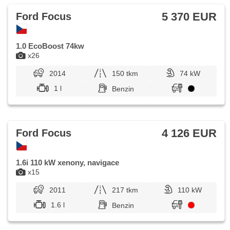
5 370 EUR
Ford Focus
1.0 EcoBoost 74kw
x26
2014
150 tkm
74 kW
1 l
Benzin
4 126 EUR
Ford Focus
1.6i 110 kW xenony, navigace
x15
2011
217 tkm
110 kW
1.6 l
Benzin