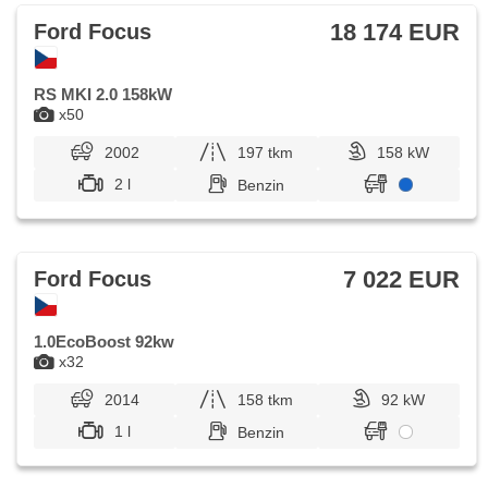
18 174 EUR
Ford Focus
RS MKI 2.0 158kW
x50
2002
197 tkm
158 kW
2 l
Benzin
7 022 EUR
Ford Focus
1.0EcoBoost 92kw
x32
2014
158 tkm
92 kW
1 l
Benzin