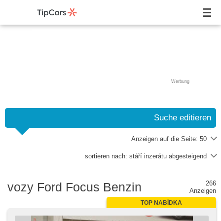
Werbung
Suche editieren
Anzeigen auf die Seite:
50
sortieren nach:
stáří inzerátu abgesteigend
266
vozy Ford Focus Benzin
Anzeigen
TOP NABÍDKA