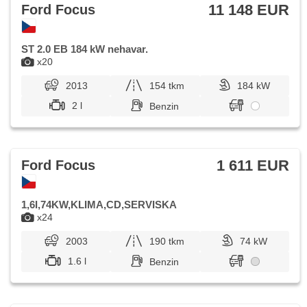
11 148 EUR
Ford Focus
ST 2.0 EB 184 kW nehavar.
x20
2013
154 tkm
184 kW
2 l
Benzin
1 611 EUR
Ford Focus
1,6I,74KW,KLIMA,CD,SERVISKA
x24
2003
190 tkm
74 kW
1.6 l
Benzin