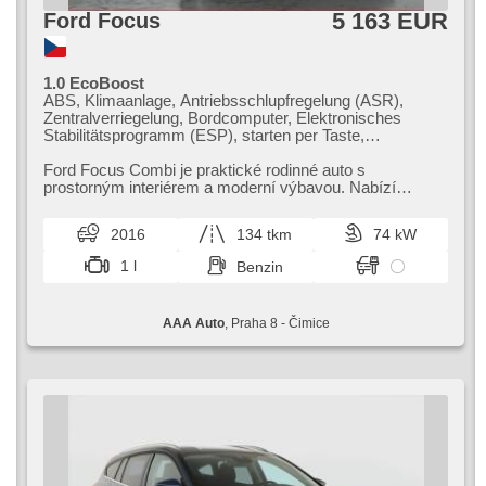
5 163 EUR
Ford Focus
1.0 EcoBoost
ABS, Klimaanlage, Antriebsschlupfregelung (ASR),
Zentralverriegelung, Bordcomputer, Elektronisches
Stabilitätsprogramm (ESP), starten per Taste,
Anhängerkupplung, Reifendrucksensor, USB, 6x Airbag,
Alufelgen, Servolenkung, El. Seitenscheiben, Autoradio,
Ford Focus Combi je praktické rodinné auto s
Handgetriebe
prostorným interiérem a moderní výbavou. Nabízí
pohodlnou jízdu a atraktivní poměr ce...
2016
134 tkm
74 kW
1 l
Benzin
AAA Auto
, Praha 8 - Čimice