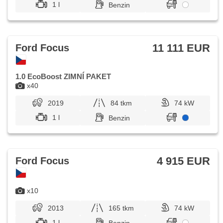
1 l
Benzin
11 111 EUR
Ford Focus
1.0 EcoBoost ZIMNÍ PAKET
x40
2019
84 tkm
74 kW
1 l
Benzin
4 915 EUR
Ford Focus
x10
2013
165 tkm
74 kW
1 l