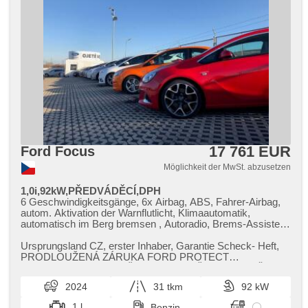
17 761 EUR
Ford Focus
Möglichkeit der MwSt. abzusetzen
1,0i,92kW,PŘEDVÁDĚCÍ,DPH
6 Geschwindigkeitsgänge, 6x Airbag, ABS, Fahrer-Airbag,
autom. Aktivation der Warnflutlicht, Klimaautomatik,
automatisch im Berg bremsen , Autoradio, Brems-Assistent,
Zentralverriegelung mit Funkfernbedienung,
Zentralverriegelung, Beifahrerairbagdeaktivierung, Teilbare
Ursprungsland CZ,​ erster Inhaber,​ Garantie Scheck​- Heft,​
Rücksitzbank, El. Seitenscheiben, El. Klappspiegel, El.
PRODLOUŽENÁ ZÁRUKA FORD PROTECT
Spiegel, Uhr Spur, Blind Spot Anzeige, Wegfahrsperre,
5ROKY/100000KM.MOŽNOST ODPOČTU DPH!! PŘED...
Handgetriebe, Multifunktionslenkrad, Lenkrad einstellbar,
2024
31 tkm
92 kW
Bordcomputer, Servolenkung, Vorderlichter LED,
Antriebsschlupfregelung (ASR), Navigation,
1 l
Benzin