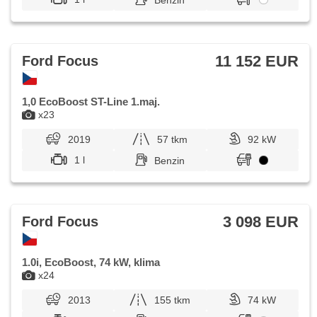
Benzin
11 152 EUR
Ford Focus
1,0 EcoBoost ST-Line 1.maj.
x23
2019
57 tkm
92 kW
1 l
Benzin
3 098 EUR
Ford Focus
1.0i, EcoBoost, 74 kW, klima
x24
2013
155 tkm
74 kW