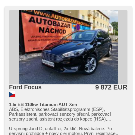
9 872 EUR
Ford Focus
1.5i EB 110kw Titanium AUT Xen
ABS, Elektronisches Stabilitätsprogramm (ESP),
Parkassistent, parkovací senzory přední, parkovací
senzory zadní, asistent rozjezdu do kopce (HSA),
Tempomat, Zentralverriegelung mit Funkfernbedienung,
bezklíčové odemykání, El. Seitenscheiben, El. Spiegel,
Ursprungsland D,​ unfallfrei,​ 2x klíč. Nová baterie. Po
Multifunktionslenkrad, Servolenkung, Reifendrucksensor,
servisní prohlídce ​+ nový olej motoru. První registrace