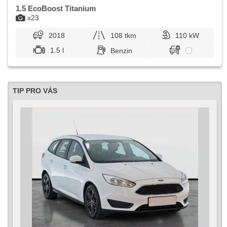
1.5 EcoBoost Titanium
x23
2018
108 tkm
110 kW
1.5 l
Benzin
TIP PRO VÁS