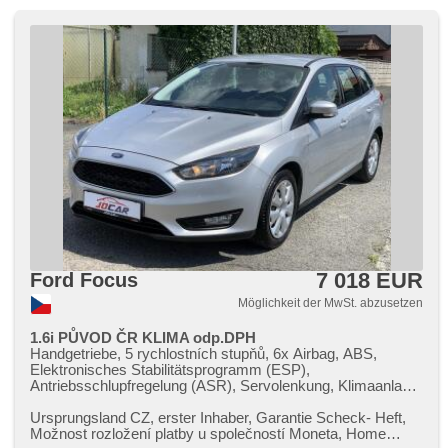
7 018 EUR
Ford Focus
Möglichkeit der MwSt. abzusetzen
1.6i PŮVOD ČR KLIMA odp.DPH
Handgetriebe, 5 rychlostních stupňů, 6x Airbag, ABS,
Elektronisches Stabilitätsprogramm (ESP),
Antriebsschlupfregelung (ASR), Servolenkung, Klimaanlage,
täglich Leuchten, Bordcomputer, Lenkrad einstellbar,
Multifunktionslenkrad, El. Vorderscheiben, El. Spiegel,
Ursprungsland CZ,​ erster Inhaber,​ Garantie Scheck​- Heft,​
Wegfahrsperre, Zentralverriegelung mit Funkfernbedienung,
Možnost rozložení platby u společností Moneta,​ Home