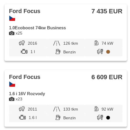
7 435 EUR
Ford Focus
1.0Ecoboost 74kw Business
x25
2016
126 tkm
74 kW
1 l
Benzin
6 609 EUR
Ford Focus
1.6 i 16V Rozvody
x23
2011
133 tkm
92 kW
1.6 l
Benzin