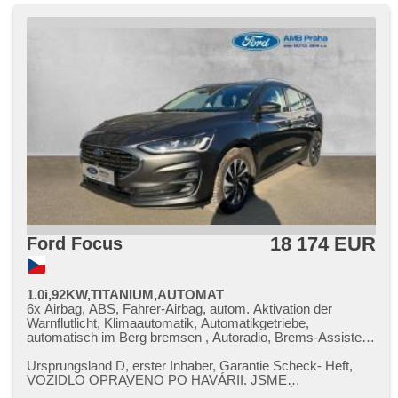
18 174 EUR
Ford Focus
1.0i,92KW,TITANIUM,AUTOMAT
6x Airbag, ABS, Fahrer-Airbag, autom. Aktivation der
Warnflutlicht, Klimaautomatik, Automatikgetriebe,
automatisch im Berg bremsen , Autoradio, Brems-Assistent,
Beifahrerairbagdeaktivierung, Teilbare Rücksitzbank, EDS,
El. Seitenscheiben, El. Klappspiegel, El. Spiegel, Uhr Spur,
Ursprungsland D,​ erster Inhaber,​ Garantie Scheck​- Heft,​
Blind Spot Anzeige, Wegfahrsperre, Nebelscheinwerfer,
VOZIDLO OPRAVENO PO HAVÁRII. JSME
Multifunktionslenkrad, Lenkrad einstellbar, Bordcomputer,
AUTORIZOVANÝ SERVIS A DEALER NOVÝCH A OJ...