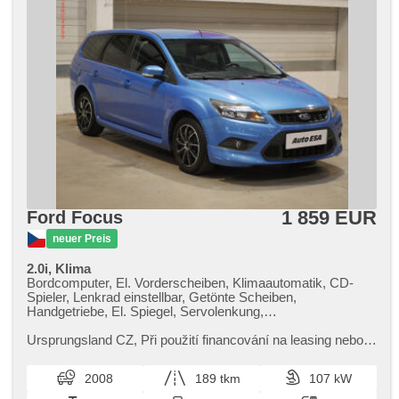
1 859 EUR
Ford Focus
neuer Preis
2.0i, Klima
Bordcomputer, El. Vorderscheiben, Klimaautomatik, CD-
Spieler, Lenkrad einstellbar, Getönte Scheiben,
Handgetriebe, El. Spiegel, Servolenkung,
Zentralverriegelung, beheizte Frontscheibe, Dachträger,
Zentralverriegelung mit Funkfernbedienung,
Ursprungsland CZ,​ Při použití financování na leasing nebo
Nebelscheinwerfer, ABS, Antriebsschlupfregelung (ASR),
úvěr sleva 10 000 Kč. Otevřeno denně (včetně víkendů a
Wegfahrsperre, 4x Airbag
svátků) 9.00​-22.0...
2008
189 tkm
107 kW