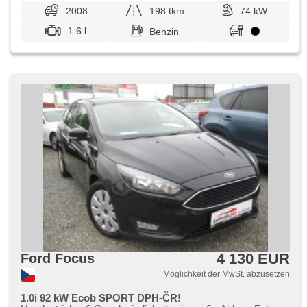
2008
198 tkm
74 kW
1.6 l
Benzin
4 130 EUR
Ford Focus
Möglichkeit der MwSt. abzusetzen
1.0i 92 kW Ecob SPORT DPH-ČR!