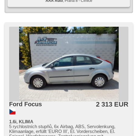
AAA Auto
, Praha 8 - Čimice
2 313 EUR
Ford Focus
1.6i, KLIMA
5 rychlostních stupňů, 6x Airbag, ABS, Servolenkung,
Klimaanlage, erfüllt 'EURO III', El. Vorderscheiben, El.