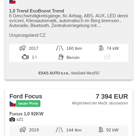
1,0 Trend EcoBoost Trend
6 Geschwindigkeitsgänge, 6x Airbag, ABS, AUX, LED denní
svícení, Klimaautomatik, automatisch im Berg bremsen ,
Autoradio, Bluetooth, Zentralverriegelung mit
Funkfernbedienung, Beifahrerairbagdeaktivierung, täglich
Leuchten, Teilbare Rücksitzbank, El. Seitenscheiben, El.
Ursprungsland CZ
Spiegel, Wegfahrsperre, Klimaanlage, malý kožený paket,
Handgetriebe, Nebelscheinwerfer, Multifunktionslenkrad,
2017
160 tkm
74 kW
Lenkrad einstellbar, Bordcomputer, Speicherkarte, erfüllt
'EURO VI', Positionssitze, Servolenkung,
1 l
Benzin
Antriebsschlupfregelung (ASR), Abnutzungssensor des
Bremsbelages, Elektronisches Stabilitätsprogramm (ESP),
Start-Stop System, Getönte Scheiben, Außenthermometer,
ESAS AUTO s.r.o.
, Valašské Meziříčí
Heckscheibenwischer
7 394 EUR
Ford Focus
Möglichkeit der MwSt. abzusetzen
neuer Preis
Fucus 1,0 92KW
x21
2019
144 tkm
92 kW