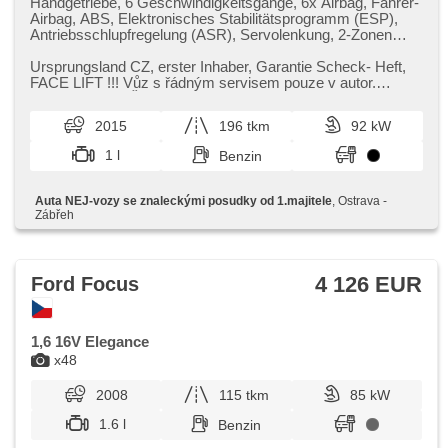
Handgetriebe, 6 Geschwindigkeitsgänge, 6x Airbag, Fahrer-
Airbag, ABS, Elektronisches Stabilitätsprogramm (ESP),
Antriebsschlupfregelung (ASR), Servolenkung, 2-Zonen
Klimaanlage, Klimaautomatik, täglich Leuchten, erfüllt
'EURO VI', Bordcomputer, Lenkrad einstellbar,
Ursprungsland CZ,​ erster Inhaber,​ Garantie Scheck​- Heft,​
Multifunktionslenkrad, Beifahrerairbagdeaktivierung, hands
FACE LIFT !!! Vůz s řádným servisem pouze v autor.
free, Bluetooth, El. Vorderscheiben, El. Spiegel,
servisu FORD ČR ​- SERV...
Wegfahrsperre, Fensterkodierung, Zentralverriegelung mit
2015
196 tkm
92 kW
Funkfernbedienung, isofix, höheneinstellbare Sitze,
Positionssitze, Reifendrucksensor, autom. Aktivation der
1 l
Benzin
Warnflutlicht, Nebelscheinwerfer, USB, Autoradio, CD-
Spieler, Außenthermometer, beheizte Spiegel, Klimaablage,
Teilbare Rücksitzbank, Heckscheibenwischer, Getönte
Auta NEJ-vozy se znaleckými posudky od 1.majitele
, Ostrava -
Scheiben, zatmavená zadní skla, Längssitzvorschub,
Zábřeh
Ausziehbare Kopflehnen
4 126 EUR
Ford Focus
1,6 16V Elegance
x48
2008
115 tkm
85 kW
1.6 l
Benzin