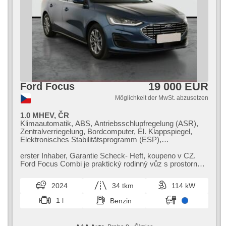
19 000 EUR
Ford Focus
Möglichkeit der MwSt. abzusetzen
1.0 MHEV, ČR
Klimaautomatik, ABS, Antriebsschlupfregelung (ASR),
Zentralverriegelung, Bordcomputer, El. Klappspiegel,
Elektronisches Stabilitätsprogramm (ESP),
Nebelscheinwerfer, beheizte Sitze, starten per Taste,
Reifendrucksensor, USB, automatikparken, beheizte
erster Inhaber,​ Garantie Scheck​- Heft,​ koupeno v CZ.
Lenkrad, Uhr Spur, Servolenkung, El. Seitenscheiben,
Ford Focus Combi je praktický rodinný vůz s prostorným
Dachträger, Autoradio, Automatikgetriebe
interiérem a moderní v...
2024
34 tkm
114 kW
1 l
Benzin