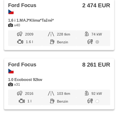
2 474 EUR
Ford Focus
1,6 i 1.MAJ*Klima*Tažné*
x40
2009
228 tkm
74 kW
1.6 l
Benzin
8 261 EUR
Ford Focus
1.0 Ecoboost 92kw
x31
2016
103 tkm
92 kW
1 l
Benzin