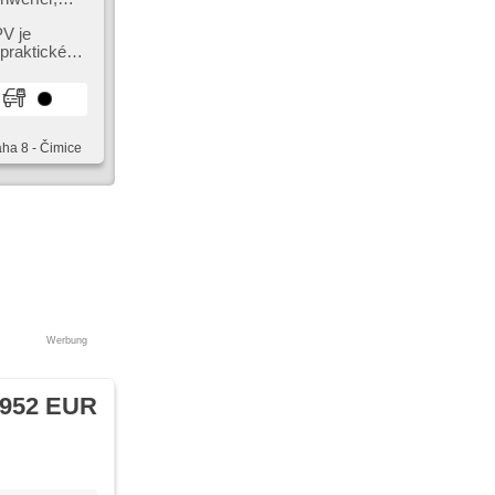
ste,
rontscheibe,
PV je
träger,
 praktické
aha 8 - Čimice
Werbung
 952 EUR