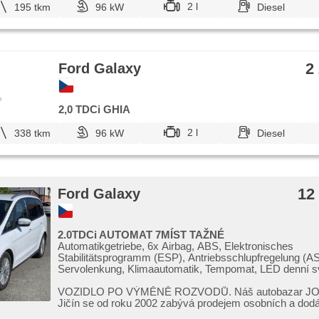
2 l
195 tkm
96 kW
Diesel
2
Ford Galaxy
e
2,0 TDCi GHIA
2 l
338 tkm
96 kW
Diesel
12
Ford Galaxy
2.0TDCi AUTOMAT 7MÍST TAŽNÉ
Automatikgetriebe, 6x Airbag, ABS, Elektronisches
Stabilitätsprogramm (ESP), Antriebsschlupfregelung (AS
Servolenkung, Klimaautomatik, Tempomat, LED denní sv
Alufelgen, Bordcomputer, elektronická ruční brzda, Navig
parkovací senzory přední, parkovací senzory zadní, Par
VOZIDLO PO VÝMĚNĚ ROZVODŮ. Náš autobazar J
bezklíčové startování, bezklíčové odemykání, Lichtsens
Jičín se od roku 2002 zabývá prodejem osobních a do
Scheibenwischersensor, Lenkrad einstellbar, Multifunkti
automobilů,​ tuzem...