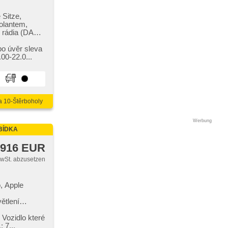
 Sitze,
volantem,
 rádia (DAB),
ízónová
tze,
bo úvěr sleva
nslenkrad,
0​-22.0...
triebe,
světlomety,
ontscheibe,
hes
a 10-Štěrboholy
,
, ABS,
amostmívací
Werbung
ierung,
BÍDKA
(TSA),
 916 EUR
tikparken
MwSt. abzusetzen
, Apple
ětlení
ility přívěsu
ezklíčové
​ Vozidlo které
bedienung,
 7...