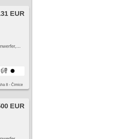
131 EUR
nwerfer,
tscheibe,
io,
aha 8 - Čimice
500 EUR
nwerfer,