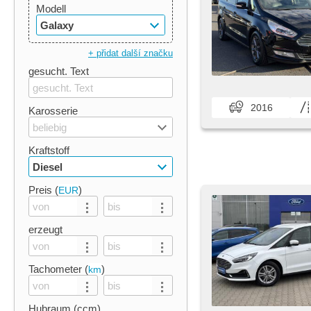
Modell
Galaxy
+ přidat další značku
gesucht. Text
2016
Karosserie
beliebig
Kraftstoff
Diesel
Preis (
)
EUR
erzeugt
Tachometer (
)
km
Hubraum (ccm)