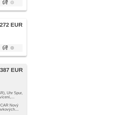
 272 EUR
 387 EUR
R), Uhr Spur,
ícení,
ation,
kassistent,
OCAR Nový
or,
dávkových
onslenkrad,