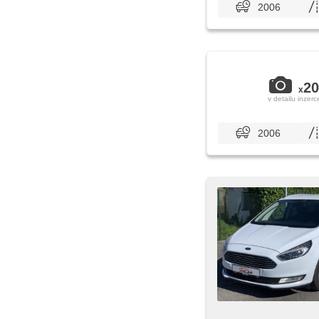
2006
20
x
v detailu inzerc
2006