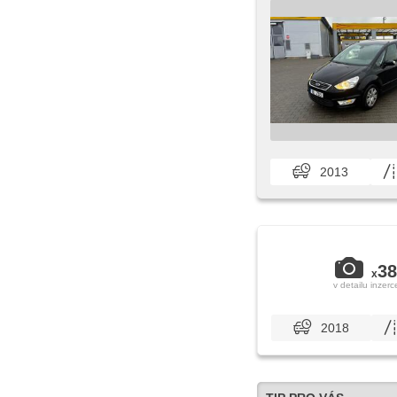
2013
38
x
v detailu inzerc
2018