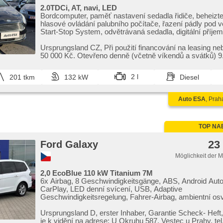
2.0TDCi, AT, navi, LED
Bordcomputer, paměť nastavení sedadla řidiče, beheizte
hlasové ovládání palubního počítače, řazení pádly pod 
Start-Stop System, odvětrávaná sedadla, digitální příjem
Bluetooth, Android Auto, Apple CarPlay, Klimaablage, tř
klimatizace, El. Seitenscheiben, Klimaautomatik, Ledersi
Ursprungsland CZ,​ Při použití financování na leasing ne
Tempomat, Lenkrad einstellbar, Navigation, Multifunktio
50 000 Kč. Otevřeno denně (včetně víkendů a svátků) 9.0
USB, Anhängerkupplung, Getönte Scheiben, Automatikge
bezklíčové odemykání, täglich Leuchten, LED adaptivní 
2 l
201 tkm
132 kW
Diesel
El. Spiegel, beheizte Spiegel, Servolenkung, beheizte Fr
Zentralverriegelung mit Funkfernbedienung, Elektronisc
Stabilitätsprogramm (ESP), Scheibenwischersensor,
Auto ESA
, Prah
Nebelscheinwerfer, El. Klappspiegel, Heck LED Leuchte
Reifendrucksensor, starten per Taste, Vorderlichter LED
Antriebsschlupfregelung (ASR), Alarmanlage, isofix, s
zrcátka, elektronická ruční brzda, Beifahrerairbagdeaktiv
TOP NA
asistent jízdy v jízdním pruhu, asistent stability přívěsu 
23
Wegfahrsperre, Lichtsensor, Blind Spot Anzeige, automa
Ford Galaxy
Möglichkeit der 
2,0 EcoBlue 110 kW Titanium 7M
6x Airbag, 8 Geschwindigkeitsgänge, ABS, Android Auto
CarPlay, LED denní svícení, USB, Adaptive
Geschwindigkeitsregelung, Fahrer-Airbag, ambientní osv
interiéru, asistent rozjezdu do kopce (HSA), asistent stab
(TSA), Klimaautomatik, Automatikgetriebe, Autoradio, b
Ursprungsland D,​ erster Inhaber,​ Garantie Scheck​- Heft,
odemykání, Bluetooth, Zentralverriegelung mit Funkfern
je k vidění na adrese: U Okruhu 587,​ Vestec u Prahy,​ tel.: