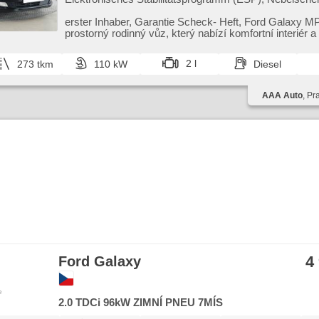
beheizte Sitze, Scheibenwischersensor, starten per Ta
Reifendrucksensor, USB, automatikparken, beheizte F
erster Inhaber,​ Garantie Scheck​- Heft,​ Ford Galaxy M
Parkassistent, Servolenkung, El. Seitenscheiben, Dach
prostorný rodinný vůz,​ který nabízí komfortní interiér a
Autoradio, Handgetriebe
uspoř...
2 l
273 tkm
110 kW
Diesel
AAA Auto
, Pr
4
Ford Galaxy
e
2.0 TDCi 96kW ZIMNÍ PNEU 7MÍS