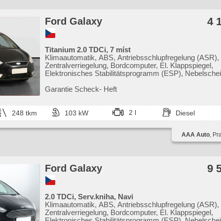
4 
Ford Galaxy
Titanium 2.0 TDCi, 7 míst
Klimaautomatik, ABS, Antriebsschlupfregelung (ASR),
Zentralverriegelung, Bordcomputer, El. Klappspiegel,
Elektronisches Stabilitätsprogramm (ESP), Nebelschei
beheizte Sitze, Scheibenwischersensor, beheizte Fron
Servolenkung, El. Seitenscheiben, Dachträger, Autorad
Garantie Scheck​- Heft
Handgetriebe
2 l
248 tkm
103 kW
Diesel
AAA Auto
, Pr
9 
Ford Galaxy
2.0 TDCi, Serv.kniha, Navi
Klimaautomatik, ABS, Antriebsschlupfregelung (ASR),
Zentralverriegelung, Bordcomputer, El. Klappspiegel,
Elektronisches Stabilitätsprogramm (ESP), Nebelschei