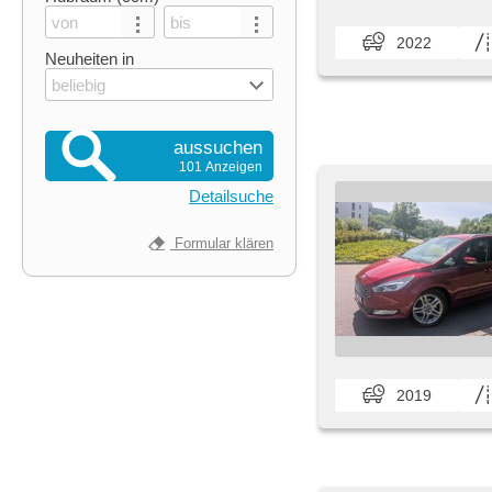
2022
Neuheiten in
beliebig
aussuchen
101 Anzeigen
Detailsuche
Formular klären
2019