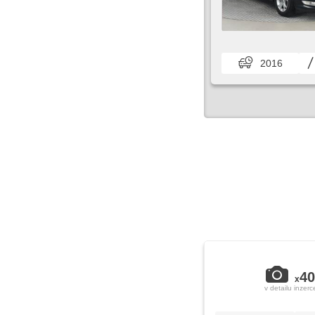
2016
40
x
v detailu inzerc