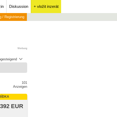
in
Diskussion
+ vložit inzerát
 / Registrierung
Werbung
abgesteigend
101
Anzeigen
BÍDKA
 392 EUR