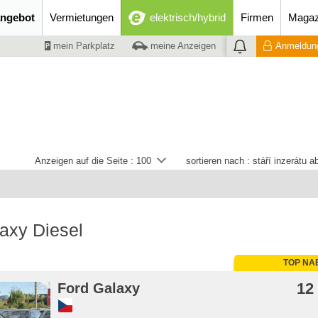
ngebot
Vermietungen
elektrisch/hybrid
Firmen
Magaz
mein Parkplatz
meine Anzeigen
Anmeldung
Anzeigen auf die Seite :
100
sortieren nach :
stáří inzerátu 
axy Diesel
TOP NA
12
Ford Galaxy