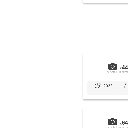
44
x
v detailu inzerc
2022
64
x
v detailu inzerc