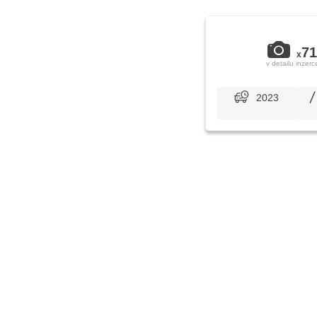
71
x
v detailu inzerc
2023