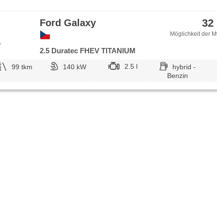
32
Ford Galaxy
Möglichkeit der M
e
2.5 Duratec FHEV TITANIUM
2.5 l
99 tkm
140 kW
hybrid -
Benzin