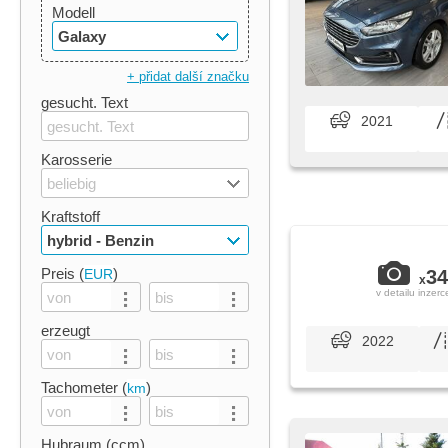
Modell
Galaxy
+ přidat další značku
gesucht. Text
2021
Karosserie
beliebig
Kraftstoff
hybrid - Benzin
Preis (
)
EUR
34
x
v detailu inzerc
erzeugt
2022
Tachometer (
)
km
Hubraum (ccm)