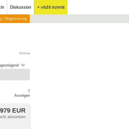
in
Diskussion
+ vložit inzerát
 / Registrierung
Werbung
abgesteigend
7
Anzeigen
 979 EUR
MwSt. abzusetzen