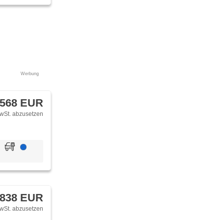
dla,
,
autom.
říjem rádia
, beheizte
enthermometer,
dní skla,
 220V,
Werbung
ada sedadel
 568 EUR
wSt. abzusetzen
 838 EUR
wSt. abzusetzen