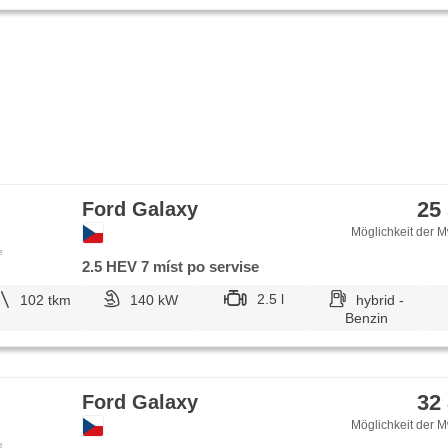
einstellbare Sitze, Frontmassagesitze, odvětrávaná seda
höheneinstellbare Sitze, paměť nastavení sedadla řidiče
Positionssitze, Reifendrucksensor, Heck LED Leuchte, 
Aktivation der Warnflutlicht, Scheinwerferwaschanlagen,
Zusatzscheinwerfer, Nebelscheinwerfer, USB, digitální p
(DAB), CD-Spieler, Außenthermometer, beheizte Spiegel
Frontscheibe, Klimaablage, Teilbare Rücksitzbank, Inn
Heckscheibenwischer, Getönte Scheiben, zatmavená za
roletky na zadních oknech, přední pohon, Antrieb 4x2,
Längssitzvorschub, Ausziehbare Kopflehnen, Umrichter
Garantie, digitální přístrojová deska, wifi hotspot, třetí ř
25
Ford Galaxy
Möglichkeit der M
e
2.5 HEV 7 míst po servise
2.5 l
102 tkm
140 kW
hybrid -
Benzin
32
Ford Galaxy
Möglichkeit der M
e