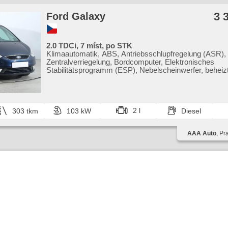
3 
Ford Galaxy
2.0 TDCi, 7 míst, po STK
Klimaautomatik, ABS, Antriebsschlupfregelung (ASR),
Zentralverriegelung, Bordcomputer, Elektronisches
Stabilitätsprogramm (ESP), Nebelscheinwerfer, beheizt
Scheibenwischersensor, beheizte Frontscheibe, Parkas
Servolenkung, El. Seitenscheiben, Dachträger, Autorad
Handgetriebe
2 l
303 tkm
103 kW
Diesel
AAA Auto
, Pr