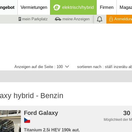
ngebot
Vermietungen
elektrisch/hybrid
Firmen
Magaz
mein Parkplatz
meine Anzeigen
Anmeldung
Anzeigen auf die Seite :
100
sortieren nach :
stáří inzerátu 
axy hybrid - Benzin
30
Ford Galaxy
Möglichkeit der 
Titanium 2.5i HEV 190k aut.