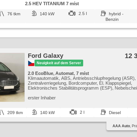
2.5 HEV TITANIUM 7 míst
2.5 l
76 tkm
140 kW
hybrid -
Benzin
12 
Ford Galaxy
Neuigkeit auf dem Server
2.0 EcoBlue, Automat, 7 míst
Klimaautomatik, ABS, Antriebsschlupfregelung (ASR),
Zentralverriegelung, Bordcomputer, El. Klappspiegel,
Elektronisches Stabilitätsprogramm (ESP), Nebelschei
beheizte Sitze, Ledersitze, Scheibenwischersensor, st
Taste, Reifendrucksensor, 8x Airbag, El. einstellbare Si
erster Inhaber
beheizte Frontscheibe, Uhr Spur, Servolenkung, El.
Seitenscheiben, Dachträger, Autoradio, Automatikgetri
2 l
209 tkm
140 kW
Diesel
AAA Auto
, Pr