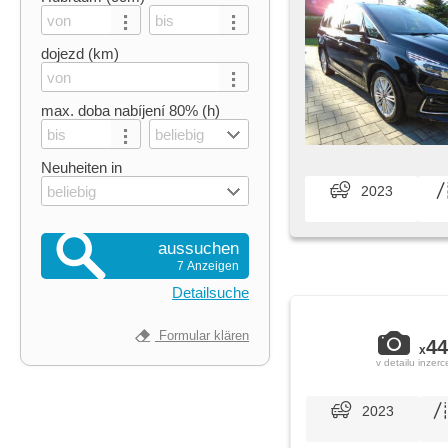
dojezd (km)
max. doba nabíjení 80% (h)
beliebig
Neuheiten in
beliebig
2023
aussuchen
7 Anzeigen
Detailsuche
Formular klären
44
x
v detailu inzerc
2023