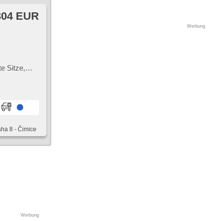
304 EUR
Werbung
e Sitze,
sistent,
io,
aha 8 - Čimice
Werbung