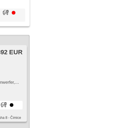
392 EUR
nwerfer,
arten per
tze,
ebe
aha 8 - Čimice