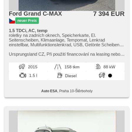
7 394 EUR
Ford Grand C-MAX
neuer Preis
1.5 TDCi, AC, temp
roletky na zadních oknech, Speicherkarte, El.
Seitenscheiben, Klimaanlage, Tempomat, Lenkrad
einstellbar, Multifunktionslenkrad, USB, Getönte Scheiben,
Handgetriebe, El. Spiegel, beheizte Spiegel, Servolenkung,
beheizte Frontscheibe, Zentralverriegelung mit
Ursprungsland CZ,​ Při použití financování na leasing nebo
Funkfernbedienung, Elektronisches Stabilitätsprogramm
úvěr sleva 40 000 Kč. Otevřeno denně (včetně víkendů a
(ESP), Scheibenwischersensor, Nebelscheinwerfer, El.
svátků) 9.00​-22.0...
2015
158 tkm
88 kW
Klappspiegel, ABS, parkovací senzory zadní, isofix,
Beifahrerairbagdeaktivierung, Wegfahrsperre, 8x Airbag,
1.5 l
Diesel
Blind Spot Anzeige
Auto ESA
, Praha 10-Štěrboholy