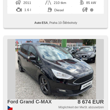
2011
210 tkm
85 kW
1.6 l
Diesel
Auto ESA
, Praha 10-Štěrboholy
8 674 EUR
Ford Grand C-MAX
Möglichkeit der MwSt. abzusetzen