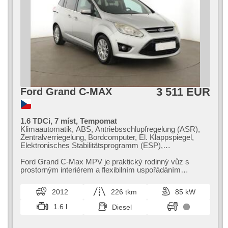
3 511 EUR
Ford Grand C-MAX
1.6 TDCi, 7 míst, Tempomat
Klimaautomatik, ABS, Antriebsschlupfregelung (ASR),
Zentralverriegelung, Bordcomputer, El. Klappspiegel,
Elektronisches Stabilitätsprogramm (ESP),
Nebelscheinwerfer, Scheibenwischersensor,
Reifendrucksensor, USB, 6x Airbag, automatikparken,
Ford Grand C​-Max MPV je praktický rodinný vůz s
El. Spiegel, Servolenkung, El. Seitenscheiben,
prostorným interiérem a flexibilním uspořádáním
Dachträger, Autoradio, Handgetriebe
sedadel. Nabízí bohatou výbavu a p...
2012
226 tkm
85 kW
1.6 l
Diesel