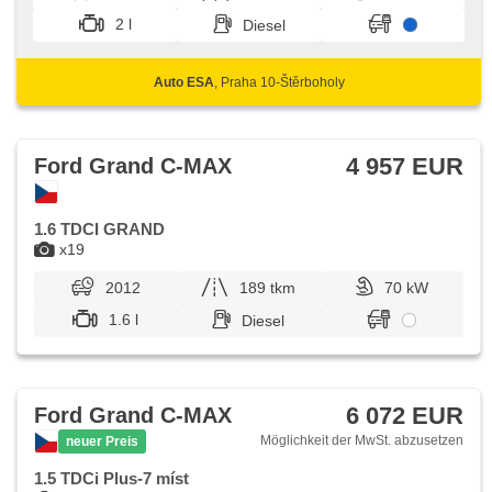
Alarmanlage, isofix, samostmívací zrcátka, Fahrkamera,
2 l
Diesel
Wegfahrsperre, 6x Airbag, asistent jízdy v jízdním pruhu,
Blind Spot Anzeige
Auto ESA
, Praha 10-Štěrboholy
4 957 EUR
Ford Grand C-MAX
1.6 TDCI GRAND
x19
2012
189 tkm
70 kW
1.6 l
Diesel
6 072 EUR
Ford Grand C-MAX
Möglichkeit der MwSt. abzusetzen
neuer Preis
1.5 TDCi Plus-7 míst