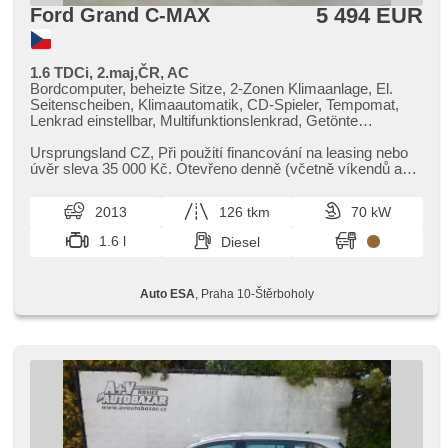
5 494 EUR
Ford Grand C-MAX
1.6 TDCi, 2.maj,ČR, AC
Bordcomputer, beheizte Sitze, 2-Zonen Klimaanlage, El.
Seitenscheiben, Klimaautomatik, CD-Spieler, Tempomat,
Lenkrad einstellbar, Multifunktionslenkrad, Getönte
Scheiben, täglich Leuchten, Alufelgen, Handgetriebe, El.
Spiegel, Servolenkung, beheizte Frontscheibe,
Ursprungsland CZ,​ Při použití financování na leasing nebo
Zentralverriegelung mit Funkfernbedienung,
úvěr sleva 35 000 Kč. Otevřeno denně (včetně víkendů a
Nebelscheinwerfer, ABS, Antriebsschlupfregelung (ASR),
svátků) 9.00​-22.0...
isofix, Wegfahrsperre, 6x Airbag
2013
126 tkm
70 kW
1.6 l
Diesel
Auto ESA
, Praha 10-Štěrboholy