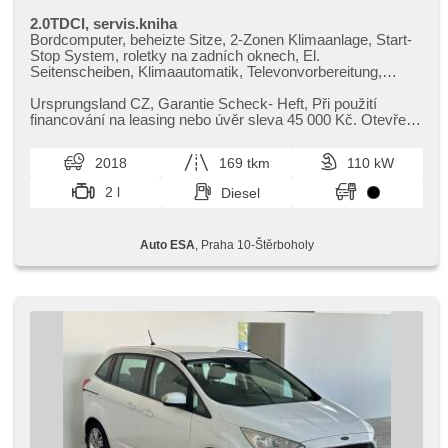
2.0TDCI, servis.kniha
Bordcomputer, beheizte Sitze, 2-Zonen Klimaanlage, Start-
Stop System, roletky na zadních oknech, El.
Seitenscheiben, Klimaautomatik, Televonvorbereitung,
Tempomat, Lenkrad einstellbar, Navigation,
Multifunktionslenkrad, USB, Getönte Scheiben, täglich
Ursprungsland CZ,​ Garantie Scheck​- Heft,​ Při použití
Leuchten, Alufelgen, Handgetriebe, El. Spiegel,
financování na leasing nebo úvěr sleva 45 000 Kč. Otevřeno
Servolenkung, Zentralverriegelung mit Funkfernbedienung,
denně (včetně víke...
Elektronisches Stabilitätsprogramm (ESP),
2018
169 tkm
110 kW
Nebelscheinwerfer, El. Klappspiegel, ABS, Alarmanlage,
parkovací senzory zadní, isofix, Fahrkamera,
2 l
Diesel
Wegfahrsperre, 6x Airbag, asistent jízdy v jízdním pruhu,
Blind Spot Anzeige
Auto ESA
, Praha 10-Štěrboholy