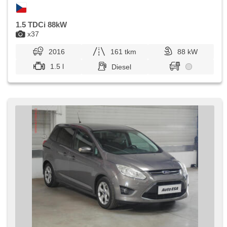
1.5 TDCi 88kW
x37
2016
161 tkm
88 kW
1.5 l
Diesel