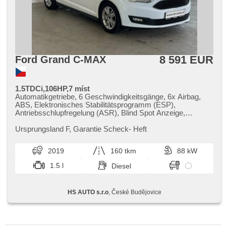
8 591 EUR
Ford Grand C-MAX
1.5TDCi,106HP,7 míst
Automatikgetriebe, 6 Geschwindigkeitsgänge, 6x Airbag,
ABS, Elektronisches Stabilitätsprogramm (ESP),
Antriebsschlupfregelung (ASR), Blind Spot Anzeige,
Servolenkung, 2-Zonen Klimaanlage, Tempomat, täglich
Leuchten, Alufelgen, Bordcomputer, Navigation, parkovací
Ursprungsland F,​ Garantie Scheck​- Heft
senzory zadní, Parkassistent, Lenkrad einstellbar,
Multifunktionslenkrad, Beifahrerairbagdeaktivierung,
2019
160 tkm
88 kW
Bluetooth, El. Seitenscheiben, El. Klappspiegel, El. Spiegel,
Wegfahrsperre, Zentralverriegelung mit Funkfernbedienung,
1.5 l
Diesel
Zentralverriegelung, isofix, höheneinstellbare Fahrersitz,
Reifendrucksensor, Start-Stop System, USB, Autoradio,
Außenthermometer, Teilbare Rücksitzbank, Getönte
HS AUTO s.r.o
, České Budějovice
Scheiben, přední pohon, El. Anlasser, třetí řada sedadel