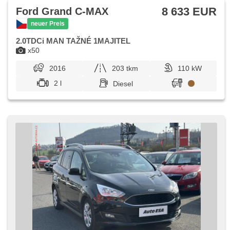
8 633 EUR
Ford Grand C-MAX
neuer Preis
2.0TDCi MAN TAŽNÉ 1MAJITEL
x50
2016
203 tkm
110 kW
2 l
Diesel