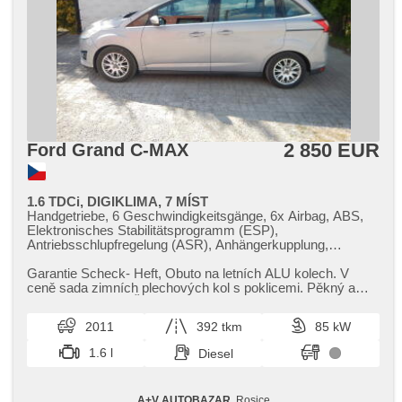
2 850 EUR
Ford Grand C-MAX
1.6 TDCi, DIGIKLIMA, 7 MÍST
Handgetriebe, 6 Geschwindigkeitsgänge, 6x Airbag, ABS,
Elektronisches Stabilitätsprogramm (ESP),
Antriebsschlupfregelung (ASR), Anhängerkupplung,
Servolenkung, 2-Zonen Klimaanlage, Klimaautomatik,
Tempomat, täglich Leuchten, Alufelgen, Bordcomputer,
Garantie Scheck​- Heft,​ Obuto na letních ALU kolech. V
Navigation, parkovací senzory přední, parkovací senzory
ceně sada zimních plechových kol s poklicemi. Pěkný a
zadní, Parkassistent, Lenkrad einstellbar,
zachovalý vůz. V ČR je...
Multifunktionslenkrad, El. Seitenscheiben, Dachträger, El.
2011
392 tkm
85 kW
Spiegel, starten per Taste, Wegfahrsperre,
Zentralverriegelung mit Funkfernbedienung,
1.6 l
Diesel
Zentralverriegelung, isofix, höheneinstellbare Fahrersitz,
Reifendrucksensor, Nebelscheinwerfer, AUX, Autoradio,
CD-Spieler, Außenthermometer, Teilbare Rücksitzbank,
A+V AUTOBAZAR
, Rosice