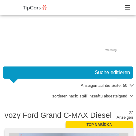
Werbung
Suche editieren
Anzeigen auf die Seite:
50
sortieren nach:
stáří inzerátu abgesteigend
27
vozy Ford Grand C-MAX Diesel
Anzeigen
TOP NABÍDKA