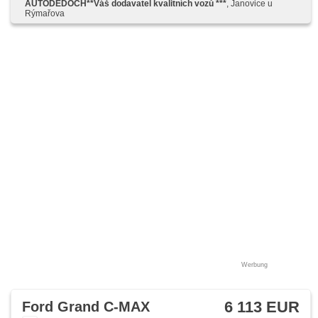
AUTODĚDOCH**Váš dodavatel kvalitních vozů ***
, Janovice u
roletky na zadních oknech, boční posuvné dveře
Rýmařova
Werbung
6 113 EUR
Ford Grand C-MAX