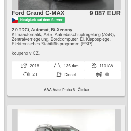
9 087 EUR
Ford Grand C-MAX
Neuigkeit auf dem Server
2.0 TDCi, Automat, Bi-Xenony
Klimaautomatik, ABS, Antriebsschlupfregelung (ASR),
Zentralverriegelung, Bordcomputer, El. Klappspiegel,
Elektronisches Stabilitätsprogramm (ESP),
Nebelscheinwerfer, Scheibenwischersensor, starten per
Taste, Anhängerkupplung, Reifendrucksensor, USB, 6x
koupeno v CZ.
Airbag, automatikparken, Uhr Spur, Servolenkung, El.
Seitenscheiben, Dachträger, Autoradio,
2018
136 tkm
110 kW
Automatikgetriebe
2 l
Diesel
AAA Auto
, Praha 8 - Čimice