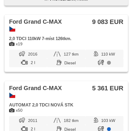
vyjímatelná zadní sedadla, Heckscheibenwischer, přední
pohon
9 083 EUR
Ford Grand C-MAX
2,0 TDCI 110kW 7-míst 126tkm.
x19
2016
127 tkm
110 kW
2 l
Diesel
5 361 EUR
Ford Grand C-MAX
AUTOMAT 2,0 TDCI NOVÁ STK
x50
2011
182 tkm
103 kW
2 l
Diesel