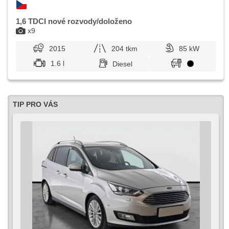
1,6 TDCI nové rozvody/doloženo
x9
2015
204 tkm
85 kW
1.6 l
Diesel
TIP PRO VÁS