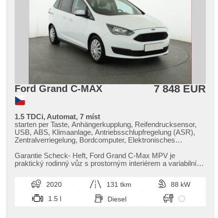
7 848 EUR
Ford Grand C-MAX
1.5 TDCi, Automat, 7 míst
starten per Taste, Anhängerkupplung, Reifendrucksensor,
USB, ABS, Klimaanlage, Antriebsschlupfregelung (ASR),
Zentralverriegelung, Bordcomputer, Elektronisches
Stabilitätsprogramm (ESP), Nebelscheinwerfer, beheizte
Sitze, Autoradio, 6x Airbag, beheizte Frontscheibe, beheizte
Garantie Scheck​- Heft,​ Ford Grand C​-Max MPV je
Lenkrad, Parkassistent, El. Spiegel, Servolenkung, El.
praktický rodinný vůz s prostorným interiérem a variabilním
Seitenscheiben, Dachträger, Automatikgetriebe
uspořádáním sedadel. Na...
2020
131 tkm
88 kW
1.5 l
Diesel