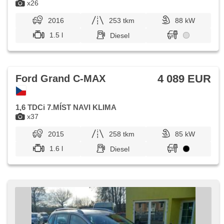
x26
2016
253 tkm
88 kW
1.5 l
Diesel
4 089 EUR
Ford Grand C-MAX
1,6 TDCi 7.MÍST NAVI KLIMA
x37
2015
258 tkm
85 kW
1.6 l
Diesel