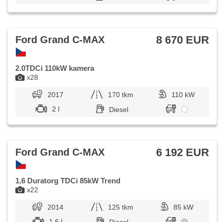
8 670 EUR
Ford Grand C-MAX
2.0TDCi 110kW kamera
x28
2017
170 tkm
110 kW
2 l
Diesel
6 192 EUR
Ford Grand C-MAX
1,6 Duratorg TDCi 85kW Trend
x22
2014
125 tkm
85 kW
1.6 l