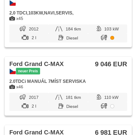
2,0 TDCI,103KW,NAVI,SERVIS,
x45
2012
184 tkm
103 kW
2 l
Diesel
9 046 EUR
Ford Grand C-MAX
neuer Preis
2.0TDCi MANUÁL 7MÍST SERVISKA
x46
2017
181 tkm
110 kW
2 l
Diesel
6 981 EUR
Ford Grand C-MAX