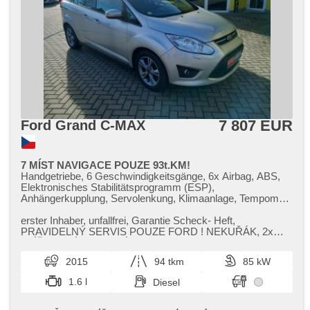
7 807 EUR
Ford Grand C-MAX
7 MÍST NAVIGACE POUZE 93t.KM!
Handgetriebe, 6 Geschwindigkeitsgänge, 6x Airbag, ABS,
Elektronisches Stabilitätsprogramm (ESP),
Anhängerkupplung, Servolenkung, Klimaanlage, Tempomat,
Alufelgen, Bordcomputer, Navigation, parkovací senzory
zadní, Scheibenwischersensor, Lenkrad einstellbar,
erster Inhaber,​ unfallfrei,​ Garantie Scheck​- Heft,​
Multifunktionslenkrad, El. Seitenscheiben, Dachträger,
PRAVIDELNÝ SERVIS POUZE FORD ! NEKUŘÁK,​ 2x
dojezdové rezervní kolo, El. Klappspiegel, Wegfahrsperre,
KLÍČ,​ NOVÁ STK,​ 7 MÍST,​ 2x PRAKTIC...
Zentralverriegelung mit Funkfernbedienung,
2015
94 tkm
85 kW
Zentralverriegelung, isofix, höheneinstellbare Fahrersitz,
Reifendrucksensor, Scheinwerferwaschanlagen,
1.6 l
Diesel
Nebelscheinwerfer, USB, AUX, Autoradio, CD-Spieler,
Außenthermometer, beheizte Frontscheibe, Teilbare
Rücksitzbank, Heckscheibenwischer, Getönte Scheiben,