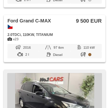
Diesel
9 500 EUR
Ford Grand C-MAX
2.0TDCi, 110KW, TITANIUM
x23
2016
97 tkm
110 kW
2 l
Diesel