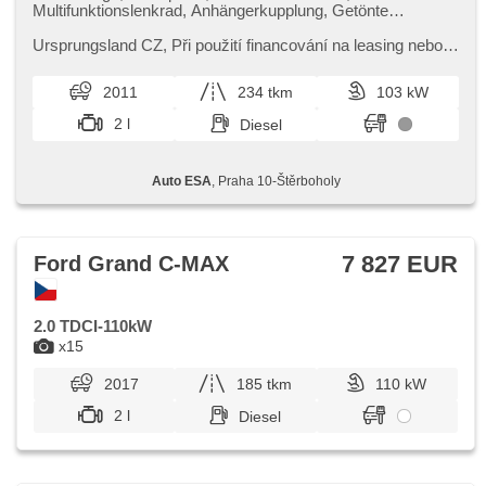
Multifunktionslenkrad, Anhängerkupplung, Getönte
Scheiben, Handgetriebe, El. Spiegel, Servolenkung,
beheizte Frontscheibe, Zentralverriegelung mit
Ursprungsland CZ,​ Při použití financování na leasing nebo
Funkfernbedienung, Elektronisches Stabilitätsprogramm
úvěr sleva 15 000 Kč. Otevřeno denně (včetně víkendů a
(ESP), ABS, isofix, Wegfahrsperre, 6x Airbag
svátků) 9.00​-22.0...
2011
234 tkm
103 kW
2 l
Diesel
Auto ESA
, Praha 10-Štěrboholy
7 827 EUR
Ford Grand C-MAX
2.0 TDCI-110kW
x15
2017
185 tkm
110 kW
2 l
Diesel