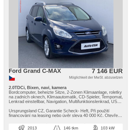
7 146 EUR
Ford Grand C-MAX
Möglichkeit der MwSt. abzusetzen
2.0TDCi, Bixen, navi, kamera
Bordcomputer, beheizte Sitze, 2-Zonen Klimaanlage, roletky
na zadních oknech, Klimaautomatik, CD-Spieler, Tempomat,
Lenkrad einstellbar, Navigation, Multifunktionslenkrad, USB,
Anhängerkupplung, Getönte Scheiben, Bi Xenon-
Scheinwerfer, täglich Leuchten, Alufelgen, Handgetriebe, El.
Ursprungsland CZ,​ Garantie Scheck​- Heft,​ Při použití
Spiegel, Servolenkung, beheizte Frontscheibe,
financování na leasing nebo úvěr sleva 40 000 Kč. Otevřeno
Zentralverriegelung mit Funkfernbedienung, Elektronisches
denně (včetně víke...
Stabilitätsprogramm (ESP), Nebelscheinwerfer, El.
2013
146 tkm
103 kW
Klappspiegel, Reifendrucksensor, starten per Taste, ABS,