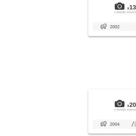
13
x
v detailu inzerc
2002
20
x
v detailu inzerc
2004