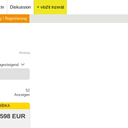
in
Diskussion
+ vložit inzerát
 / Registrierung
Werbung
abgesteigend
52
Anzeigen
BÍDKA
 598 EUR