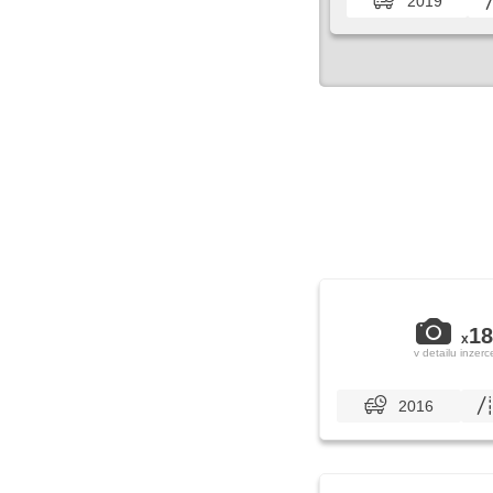
2019
18
x
v detailu inzerc
2016