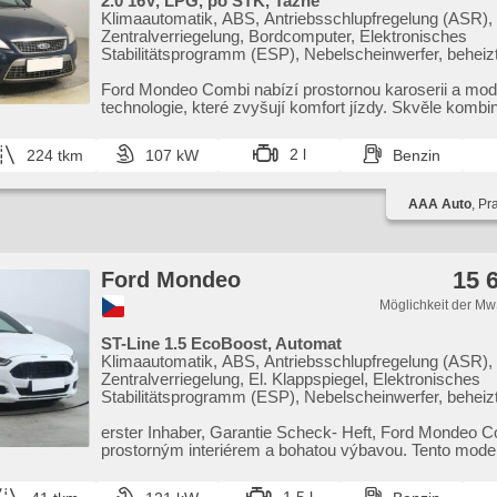
2.0 16V, LPG, po STK, Tažné
Klimaautomatik, ABS, Antriebsschlupfregelung (ASR),
Zentralverriegelung, Bordcomputer, Elektronisches
Stabilitätsprogramm (ESP), Nebelscheinwerfer, beheizt
Scheibenwischersensor, Anhängerkupplung, Reifendru
6x Airbag, beheizte Frontscheibe, Servolenkung, El.
Ford Mondeo Combi nabízí prostornou karoserii a mod
Seitenscheiben, Autoradio, Handgetriebe
technologie,​ které zvyšují komfort jízdy. Skvěle kombi
praktičnost s b...
2 l
224 tkm
107 kW
Benzin
AAA Auto
, Pr
15 
Ford Mondeo
Möglichkeit der Mw
ST-Line 1.5 EcoBoost, Automat
Klimaautomatik, ABS, Antriebsschlupfregelung (ASR),
Zentralverriegelung, El. Klappspiegel, Elektronisches
Stabilitätsprogramm (ESP), Nebelscheinwerfer, beheizt
Scheibenwischersensor, starten per Taste, Reifendruc
USB, 6x Airbag, automatikparken, El. einstellbare Sitze
erster Inhaber,​ Garantie Scheck​- Heft,​ Ford Mondeo 
Frontscheibe, Uhr Spur, Servolenkung, El. Seitenschei
prostorným interiérem a bohatou výbavou. Tento mode
Dachträger, Autoradio, Automatikgetriebe
jíz...