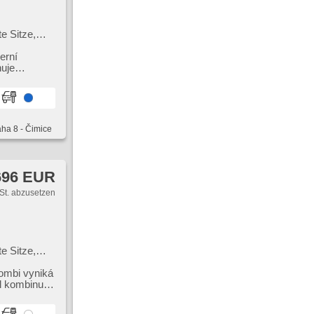
e Sitze,
cksensor,
erní
nuje
aha 8 - Čimice
696 EUR
St. abzusetzen
e Sitze,
ksensor,
, beheizte
Combi vyniká
ben,
l kombinuje