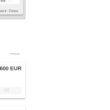
aha 8 - Čimice
Werbung
 600 EUR