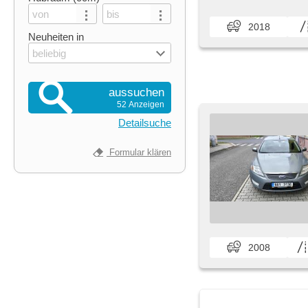
2018
Neuheiten in
beliebig
aussuchen
52 Anzeigen
Detailsuche
Formular klären
2008