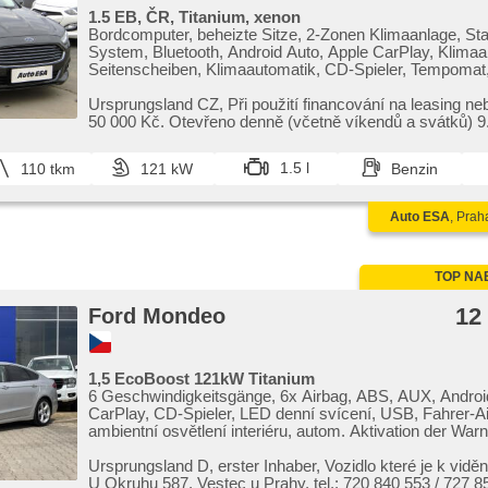
1.5 EB, ČR, Titanium, xenon
Bordcomputer, beheizte Sitze, 2-Zonen Klimaanlage, Sta
System, Bluetooth, Android Auto, Apple CarPlay, Klimaab
Seitenscheiben, Klimaautomatik, CD-Spieler, Tempomat
einstellbar, Multifunktionslenkrad, Getönte Scheiben, be
odemykání, El. Deckel des Kofferraums, täglich Leuchten
Ursprungsland CZ,​ Při použití financování na leasing ne
Handgetriebe, El. Spiegel, Scheinwerferwaschanlagen, 
50 000 Kč. Otevřeno denně (včetně víkendů a svátků) 9.0
Zentralverriegelung, Xenonscheinwerfer, Zentralverriege
Funkfernbedienung, Elektronisches Stabilitätsprogramm
1.5 l
110 tkm
121 kW
Benzin
Nebelscheinwerfer, El. Klappspiegel, Reifendrucksensor,
Taste, ABS, Antriebsschlupfregelung (ASR), isofix, sam
zrcátka, elektronická ruční brzda, Beifahrerairbagdeaktiv
Auto ESA
, Prah
Wegfahrsperre, 6x Airbag, asistent jízdy v jízdním pruhu
automatikparken
TOP NA
12
Ford Mondeo
1,5 EcoBoost 121kW Titanium
6 Geschwindigkeitsgänge, 6x Airbag, ABS, AUX, Androi
CarPlay, CD-Spieler, LED denní svícení, USB, Fahrer-A
ambientní osvětlení interiéru, autom. Aktivation der Warnfl
Klimaautomatik, automatikparken, Autoradio, bezklíčov
Bluetooth, Zentralverriegelung mit Funkfernbedienung,
Ursprungsland D,​ erster Inhaber,​ Vozidlo které je k vidě
Beifahrerairbagdeaktivierung, täglich Leuchten, digitální 
U Okruhu 587,​ Vestec u Prahy,​ tel.: 720 840 553 / 727 85