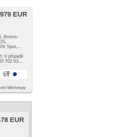
 979 EUR
S, Brems-
EDS,
hr Spur,
msen , 2-
Leuchten,
t,​ V případě
tální
0 702 03...
ykání,
 El.
egelung mit
Sitze,
utlicht,
Dolní Měcholupy
meter,
pěrka,
Antrieb 4x2,
478 EUR