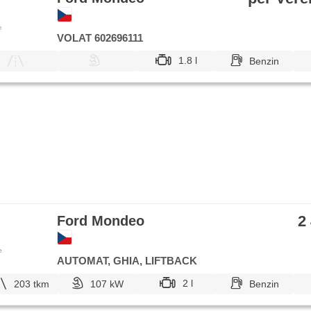
e
VOLAT 602696111
1.8 l
Benzin
2
Ford Mondeo
e
AUTOMAT, GHIA, LIFTBACK
2 l
203 tkm
107 kW
Benzin