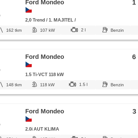
1
Ford Mondeo
e
2,0 Trend / 1. MAJITEL /
2 l
162 tkm
107 kW
Benzin
6
Ford Mondeo
e
1.5 Ti-VCT 118 kW
1.5 l
148 tkm
118 kW
Benzin
3
Ford Mondeo
e
2.0i AUT KLIMA