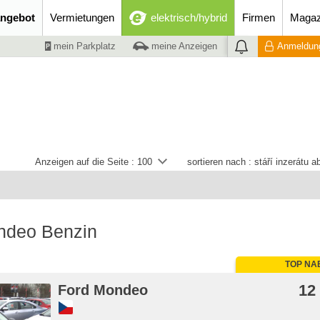
ngebot
Vermietungen
elektrisch/hybrid
Firmen
Magaz
mein Parkplatz
meine Anzeigen
Anmeldung
Anzeigen auf die Seite :
100
sortieren nach :
stáří inzerátu 
ndeo Benzin
TOP NA
12
Ford Mondeo