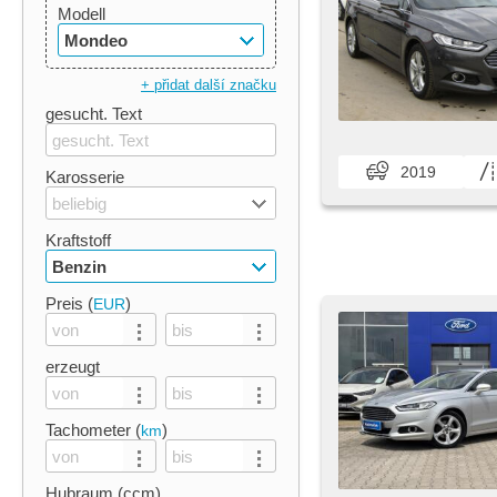
Modell
Mondeo
+ přidat další značku
gesucht. Text
2019
Karosserie
beliebig
Kraftstoff
Benzin
Preis (
)
EUR
erzeugt
Tachometer (
)
km
Hubraum (ccm)