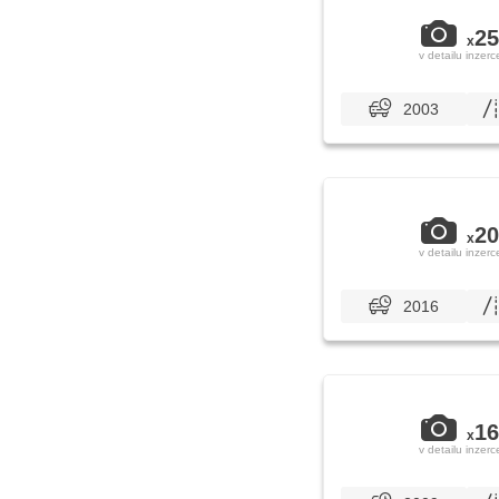
25
x
v detailu inzerc
2003
20
x
v detailu inzerc
2016
16
x
v detailu inzerc