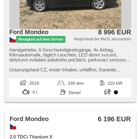
8 996 EUR
Ford Mondeo
Möglichkeit der MwSt. abzusetzen
Neuigkeit auf dem Server
Handgetriebe, 6 Geschwindigkeitsgänge, 4x Airbag,
Klimaautomatik, täglich Leuchten, LED denní svícení,
dotykové ovládání palubního počítače, parkovací senzory
přední, parkovací senzory zadní, Multifunktionslenkrad,
hands free, Bluetooth, El. Klappspiegel, Zentralverriegelung
Ursprungsland CZ,​ erster Inhaber,​ unfallfrei,​ Garantie
mit Funkfernbedienung, Zentralverriegelung, isofix, beheizte
Scheck​- Heft,​ Pravidelný servis ve Ford,​vyměna oleje po
Sitze, Nebelscheinwerfer, USB, Autoradio, CD-Spieler,
15000km,​nekuřácké,​nebourané.
2016
240 tkm
110 kW
beheizte Frontscheibe, zadní loketní opěrka, zatmavená
zadní skla, Anhängevorrichtung
0 l
Diesel
6 196 EUR
Ford Mondeo
2.0 TDCi Titanium X