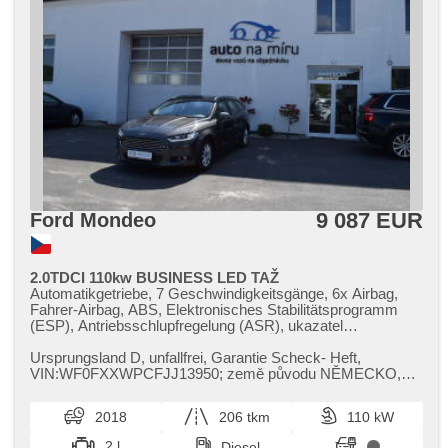
9 087 EUR
Ford Mondeo
2.0TDCI 110kw BUSINESS LED TAŽ
Automatikgetriebe, 7 Geschwindigkeitsgänge, 6x Airbag,
Fahrer-Airbag, ABS, Elektronisches Stabilitätsprogramm
(ESP), Antriebsschlupfregelung (ASR), ukazatel
rychlostního limitu (SLIF), Uhr Spur, Überwachung der
Ermüdung des Fahrers, Servolenkung, 2-Zonen
Ursprungsland D,​ unfallfrei,​ Garantie Scheck​- Heft,​
Klimaanlage, Klimaautomatik, Adaptive
VIN:WF0FXXWPCFJJ13950;​ země původu NĚMECKO,​
Geschwindigkeitsregelung, Tempomat, LED adaptivní
model 2018,​ facelift,​ ale bez AD​-...
světlomety, LED denní svícení, automatické přepínání
2018
206 tkm
110 kW
dálkových světel, Alufelgen, erfüllt 'EURO VI',
Bordcomputer, dotykové ovládání palubního počítače,
2 l
Diesel