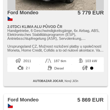
5 779 EUR
Ford Mondeo
2.0TDCi KLIMA ALU PŮVOD ČR
Handgetriebe, 6 Geschwindigkeitsgänge, 6x Airbag, ABS,
Elektronisches Stabilitätsprogramm (ESP),
Antriebsschlupfregelung (ASR), Servolenkung,
Klimaautomatik, Tempomat, LED denní svícení, Alufelgen,
Bordcomputer, parkovací senzory zadní,
Ursprungsland CZ,​ Možnost rozložení platby u společností
Scheibenwischersensor, Lenkrad einstellbar,
Moneta,​ Home Credit,​ Cofidis a to od nulové akontace. Vaše
Multifunktionslenkrad, hands free, El. Seitenscheiben, El.
vozidlo můžete...
Spiegel, Wegfahrsperre, Zentralverriegelung mit
2011
187 tkm
103 kW
Funkfernbedienung, Zentralverriegelung, isofix,
höheneinstellbare Fahrersitz, Heck LED Leuchte,
2 l
Diesel
Nebelscheinwerfer, AUX, Autoradio, CD-Spieler,
Außenthermometer, beheizte Spiegel, beheizte
Frontscheibe, Teilbare Rücksitzbank, zadní loketní opěrka,
AUTOBAZAR JOCAR
, Nový Jičín
Heckscheibenwischer, Getönte Scheiben, Ausziehbare
Kopflehnen
5 869 EUR
Ford Mondeo