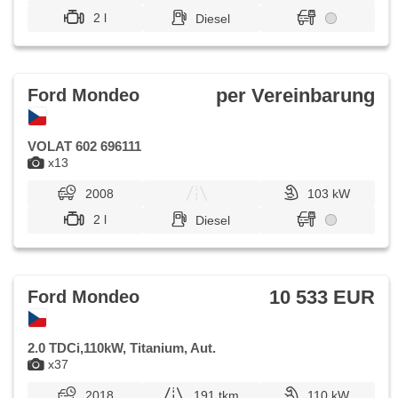
2 l
Diesel
per Vereinbarung
Ford Mondeo
VOLAT 602 696111
x13
2008
103 kW
2 l
Diesel
10 533 EUR
Ford Mondeo
2.0 TDCi,110kW, Titanium, Aut.
x37
2018
191 tkm
110 kW