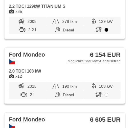
2.2 TDCi 129kW TITANIUM S
x35
2008
278 tkm
129 kW
2.2 l
Diesel
6 154 EUR
Ford Mondeo
Möglichkeit der MwSt. abzusetzen
2.0 TDCi 103 kW
x12
2015
190 tkm
103 kW
2 l
Diesel
6 605 EUR
Ford Mondeo