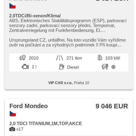
2.0TDCi/Bi-xenon/Klima/
ABS, Elektronisches Stabilitätsprogramm (ESP), parkovací
senzory zadní, parkovací senzory přední, Tempomat,
Zentralverriegelung mit Funkfernbedienung, El.
Seitenscheiben, El. Spiegel, Multifunktionslenkrad,
Servolenkung, beheizte Frontscheibe,
Ursprungsland CZ,​ unfallfrei,​ Na toto vozidlo Vám vyřídíme
Beifahrerairbagdeaktivierung, Bluetooth, Bordcomputer,
úvěr na počkání a za výhodných podmínek !! Při koupi
beheizte Sitze, isofix, täglich Leuchten, Bi Xenon-
vozidla na úvěr mo...
Scheinwerfer, Xenonscheinwerfer, Alufelgen,
2010
271 tkm
103 kW
Klimaautomatik, 2-Zonen Klimaanlage, 6x Airbag,
Antriebsschlupfregelung (ASR), Nebelscheinwerfer,
2 l
Diesel
Scheinwerferwaschanlagen, Lenkrad einstellbar, roletky na
zadních oknech, Abnutzungssensor des Bremsbelages,
Außenthermometer, beheizte Spiegel, zadní loketní opěrka,
VIP CAR s.r.o.
, Praha 10
Autoradio, CD-Spieler, Telefon, Teilbare Rücksitzbank,
Positionssitze, Längssitzvorschub, Ausziehbare
Kopflehnen, höheneinstellbare Sitze, höheneinstellbare
Fahrersitz, Heckscheibenwischer, Wegfahrsperre,
Handgetriebe, přední pohon, 6 Geschwindigkeitsgänge
9 046 EUR
Ford Mondeo
2,0 TDCI TITANIUM,1M,TOP,AKCE
x17