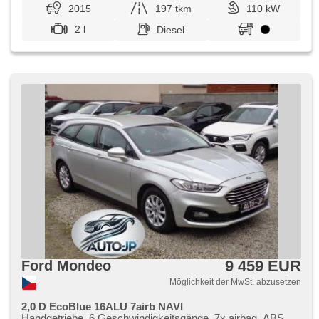
2015
197 tkm
110 kW
2 l
Diesel
9 459 EUR
Ford Mondeo
Möglichkeit der MwSt. abzusetzen
2,0 D EcoBlue 16ALU 7airb NAVI
Handgetriebe, 6 Geschwindigkeitsgänge, 7x airbag, ABS,