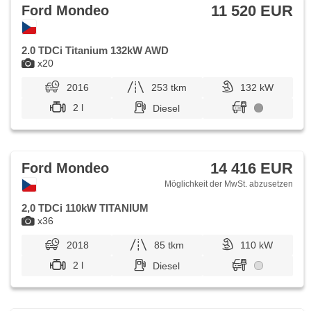
11 520 EUR
Ford Mondeo
2.0 TDCi Titanium 132kW AWD
x20
2016
253 tkm
132 kW
2 l
Diesel
14 416 EUR
Ford Mondeo
Möglichkeit der MwSt. abzusetzen
2,0 TDCi 110kW TITANIUM
x36
2018
85 tkm
110 kW
2 l
Diesel