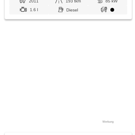
2011
193 tkm
85 kW
1.6 l
Diesel
Werbung