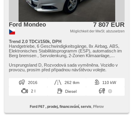
7 807 EUR
Ford Mondeo
Möglichkeit der MwSt. abzusetzen
Trend 2.0 TDCi/150k, DPH
Handgetriebe, 6 Geschwindigkeitsgänge, 8x Airbag, ABS,
Elektronisches Stabilitätsprogramm (ESP), automatisch im
Berg bremsen , Servolenkung, 2-Zonen Klimaanlage,
Klimaautomatik, täglich Leuchten, Alufelgen, Bordcomputer,
Navigation, Lichtsensor, Scheibenwischersensor, Lenkrad
Ursprungsland D,​ Rozvodová sada vyměněna. Vozidlo v
einstellbar, Multifunktionslenkrad, hands free, Bluetooth, El.
provozu,​ prosím před případnou návštěvou volejte.
Vorderscheiben, dojezdové rezervní kolo, El. Klappspiegel,
El. Spiegel, Wegfahrsperre, Zentralverriegelung mit
2016
262 tkm
110 kW
Funkfernbedienung, isofix, beheizte Sitze, höheneinstellbare
Fahrersitz, Nebelscheinwerfer, USB, AUX, Autoradio, CD-
2 l
Diesel
Spieler, Außenthermometer, beheizte Spiegel, beheizte
Frontscheibe, Teilbare Rücksitzbank, Heckscheibenwischer,
Getönte Scheiben, přední pohon, Anhängevorrichtung
Ford F67 , prodej, financování, servis
, Přerov