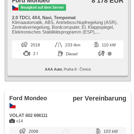
8 178 EUR
Ford Mondeo
Neuigkeit auf dem Server
2.0 TDCI, 4X4, Navi, Tempomat
Klimaautomatik, ABS, Antriebsschlupfregelung (ASR),
Zentralverriegelung, Bordcomputer, El. Klappspiegel,
Elektronisches Stabilitätsprogramm (ESP),
Nebelscheinwerfer, beheizte Sitze,
Scheibenwischersensor, starten per Taste,
2018
233 tkm
110 kW
Anhängerkupplung, Reifendrucksensor, USB, 6x Airbag,
beheizte Frontscheibe, Uhr Spur, El. Spiegel,
2 l
Diesel
Servolenkung, El. Seitenscheiben, Dachträger, Autoradio,
Handgetriebe, Antrieb 4x4
AAA Auto
, Praha 8 - Čimice
per Vereinbarung
Ford Mondeo
VOLAT 602 696111
x14
2008
103 kW