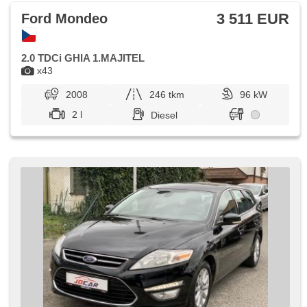
3 511 EUR
Ford Mondeo
2.0 TDCi GHIA 1.MAJITEL
x43
2008
246 tkm
96 kW
2 l
Diesel