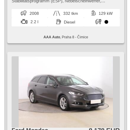
Stabilitätsprogramm (ESP), Nebelscheinwerfer,
Reifendrucksensor, 8x Airbag, Parkassistent,
Servolenkung, Autoradio, Handgetriebe
2008
332 tkm
129 kW
2.2 l
Diesel
AAA Auto
, Praha 8 - Čimice