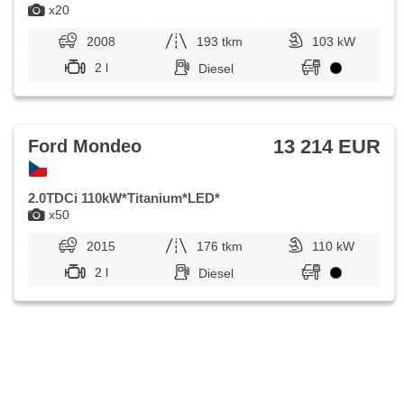
x20
2008
193 tkm
103 kW
2 l
Diesel
13 214 EUR
Ford Mondeo
2.0TDCi 110kW*Titanium*LED*
x50
2015
176 tkm
110 kW
2 l
Diesel