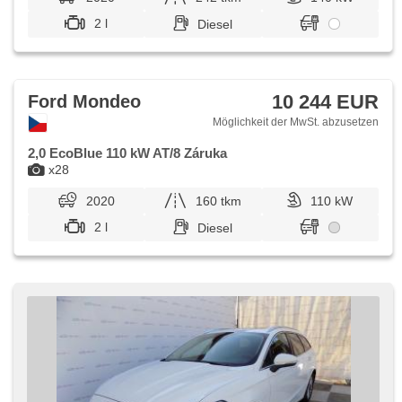
2 l
Diesel
10 244 EUR
Ford Mondeo
Möglichkeit der MwSt. abzusetzen
2,0 EcoBlue 110 kW AT/8 Záruka
x28
2020
160 tkm
110 kW
2 l
Diesel