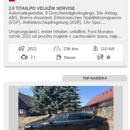
2.0 TITAN,PO VELKÉM SERVISE
Automatikgetriebe, 8 Geschwindigkeitsgänge, 10x Airbag,
ABS, Brems-Assistent, Elektronisches Stabilitätsprogramm
(ESP), Antriebsschlupfregelung (ASR), Uhr Spur,
Servolenkung, 2-Zonen Klimaanlage, Klimaautomatik,
Klimaanlage, Tempomat, Alufelgen, erfüllt 'EURO VI',
Ursprungsland I,​ erster Inhaber,​ unfallfrei,​ Ford Mondeo
Navigation, parkovací senzory přední, parkovací senzory
ročník 2021 od prvního majitele v zachovalém stavu,​ nájezd
zadní, Parkassistent, bezklíčové startování, bezklíčové
236.000km,​ akt...
odemykání, Lichtsensor, Scheibenwischersensor,
2021
236 tkm
110 kW
Multifunktionslenkrad, Android Auto, Apple CarPlay,
Bluetooth, El. Seitenscheiben, El. Vorderscheiben, El.
2 l
Diesel
Spiegel, Zentralverriegelung mit Funkfernbedienung,
beheizte Sitze, höheneinstellbare Sitze, Reifendrucksensor,
Zusatzscheinwerfer, Nebelscheinwerfer, Start-Stop System,
USB, Autoradio, beheizte Frontscheibe
TOP NABÍDKA