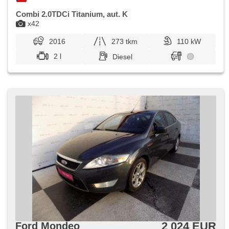
Combi 2.0TDCi Titanium, aut. K
x42
2016
273 tkm
110 kW
2 l
Diesel
2 024 EUR
Ford Mondeo