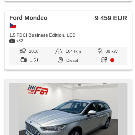
9 459 EUR
Ford Mondeo
1.5 TDCi Business Edition, LED
x32
2016
104 tkm
88 kW
1.5 l
Diesel