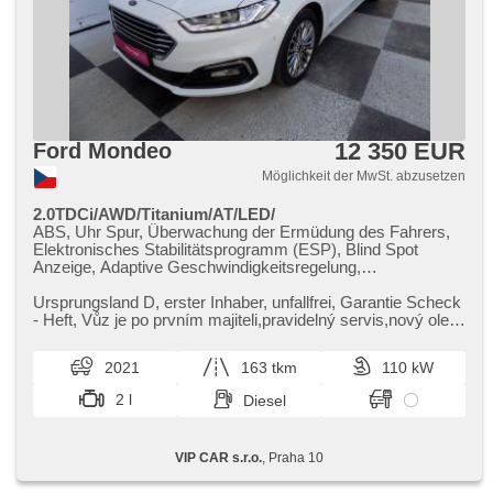
12 350 EUR
Ford Mondeo
Möglichkeit der MwSt. abzusetzen
2.0TDCi/AWD/Titanium/AT/LED/
ABS, Uhr Spur, Überwachung der Ermüdung des Fahrers,
Elektronisches Stabilitätsprogramm (ESP), Blind Spot
Anzeige, Adaptive Geschwindigkeitsregelung,
Parkassistent, parkovací senzory zadní, parkovací senzory
přední, Tempomat, Zentralverriegelung mit
Ursprungsland D,​ erster Inhaber,​ unfallfrei,​ Garantie Scheck​
Funkfernbedienung, bezklíčové odemykání, El.
- Heft,​ Vůz je po prvním majiteli,​pravidelný servis,​nový olej v
Seitenscheiben, El. Spiegel, Multifunktionslenkrad,
převod...
Servolenkung, Reifendrucksensor, beheizte Frontscheibe,
2021
163 tkm
110 kW
Beifahrerairbagdeaktivierung, El. Deckel des Kofferraums,
Scheibenwischersensor, Dachscheibe, Navigation, Apple
2 l
Diesel
CarPlay, Bluetooth, USB, Android Auto, Bordcomputer,
beheizte Sitze, isofix, täglich Leuchten, Vorderlichter LED, Bi
Xenon-Scheinwerfer, Xenonscheinwerfer, Panoramadach,
VIP CAR s.r.o.
, Praha 10
Alufelgen, Klimaautomatik, 2-Zonen Klimaanlage, 6x Airbag,
Antriebsschlupfregelung (ASR), asistent jízdy v jízdním