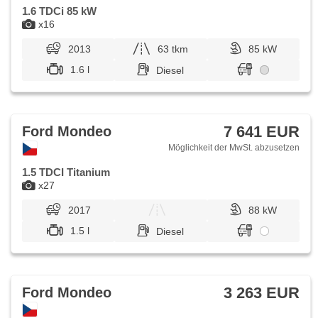
1.6 TDCi 85 kW
x16
2013
63 tkm
85 kW
1.6 l
Diesel
7 641 EUR
Ford Mondeo
Möglichkeit der MwSt. abzusetzen
1.5 TDCI Titanium
x27
2017
88 kW
1.5 l
Diesel
3 263 EUR
Ford Mondeo