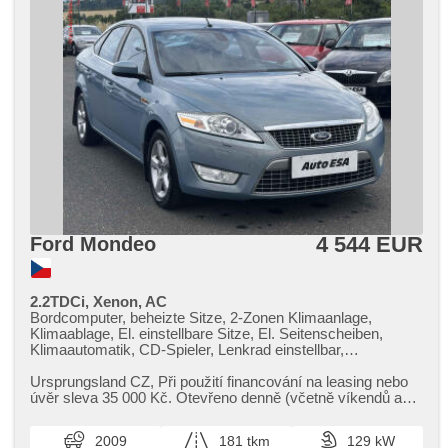
4 544 EUR
Ford Mondeo
2.2TDCi, Xenon, AC
Bordcomputer, beheizte Sitze, 2-Zonen Klimaanlage,
Klimaablage, El. einstellbare Sitze, El. Seitenscheiben,
Klimaautomatik, CD-Spieler, Lenkrad einstellbar,
Multifunktionslenkrad, Alufelgen, Handgetriebe, El. Spiegel,
Scheinwerferwaschanlagen, Servolenkung,
Ursprungsland CZ,​ Při použití financování na leasing nebo
Zentralverriegelung, beheizte Frontscheibe,
úvěr sleva 35 000 Kč. Otevřeno denně (včetně víkendů a
Xenonscheinwerfer, Zentralverriegelung mit
svátků) 9.00​-22.0...
Funkfernbedienung, Elektronisches Stabilitätsprogramm
2009
181 tkm
129 kW
(ESP), Nebelscheinwerfer, ABS, isofix