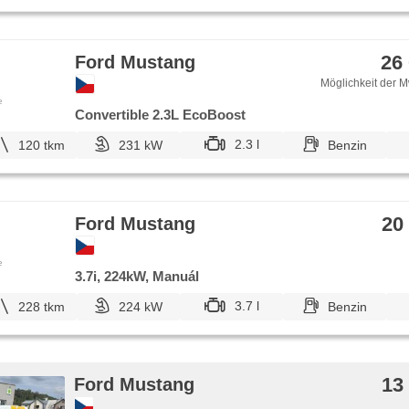
26
Ford Mustang
Möglichkeit der M
e
Convertible 2.3L EcoBoost
2.3 l
120 tkm
231 kW
Benzin
20
Ford Mustang
e
3.7i, 224kW, Manuál
3.7 l
228 tkm
224 kW
Benzin
13
Ford Mustang