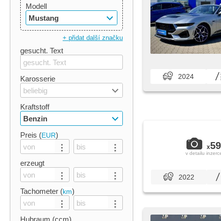
Modell
Mustang
+ přidat další značku
gesucht. Text
2024
Karosserie
beliebig
Kraftstoff
Benzin
Preis (
)
EUR
59
x
v detailu inzerc
erzeugt
2022
Tachometer (
)
km
Hubraum (ccm)