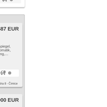
587 EUR
Spiegel,
omatik,
ng,
e Sitze,
r, USB,
aha 8 - Čimice
900 EUR