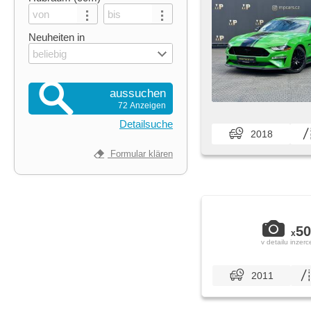
Neuheiten in
beliebig
aussuchen
72 Anzeigen
Detailsuche
2018
Formular klären
50
x
v detailu inzerc
2011