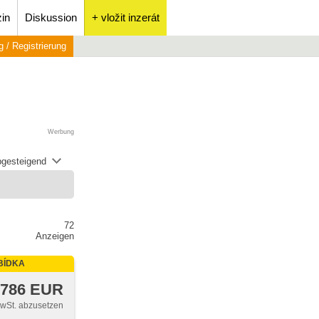
in
Diskussion
+ vložit inzerát
 / Registrierung
Werbung
abgesteigend
72
Anzeigen
BÍDKA
 786 EUR
MwSt. abzusetzen