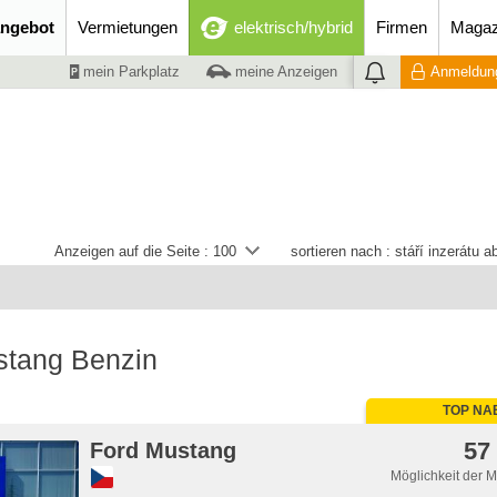
ngebot
Vermietungen
elektrisch/hybrid
Firmen
Magaz
mein Parkplatz
meine Anzeigen
Anmeldung
Anzeigen auf die Seite :
100
sortieren nach :
stáří inzerátu 
stang Benzin
TOP NA
57
Ford Mustang
Möglichkeit der 