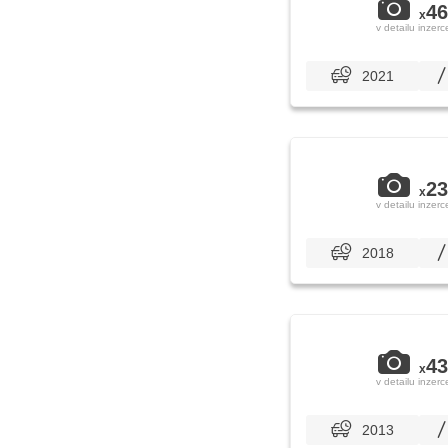
46
x
v detailu inzerc
2021
23
x
v detailu inzerc
2018
43
x
v detailu inzerc
2013