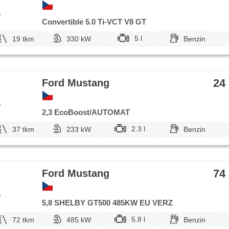
e
Convertible 5.0 Ti-VCT V8 GT
5 l
19 tkm
330 kW
Benzin
24
Ford Mustang
e
2,3 EcoBoost/AUTOMAT
2.3 l
37 tkm
233 kW
Benzin
74
Ford Mustang
e
5,8 SHELBY GT500 485KW EU VERZ
5.8 l
72 tkm
485 kW
Benzin