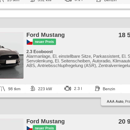
18 
Ford Mustang
neuer Preis
2.3 Ecoboost
Alarmanlage, El. einstellbare Sitze, Parkassistent, El. 
Servolenkung, El. Seitenscheiben, Autoradio, Klimaaut
ABS, Antriebsschlupfregelung (ASR), Zentralverriegelu
Bordcomputer, El. Klappspiegel, Elektronisches
Stabilitätsprogramm (ESP), Nebelscheinwerfer, beheizt
Ledersitze, Scheibenwischersensor, Reifendrucksenso
Handgetriebe
2.3 l
98 tkm
223 kW
Benzin
AAA Auto
, Pr
20 
Ford Mustang
neuer Preis