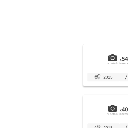
54
x
v detailu inzerc
2015
40
x
v detailu inzerc
2018