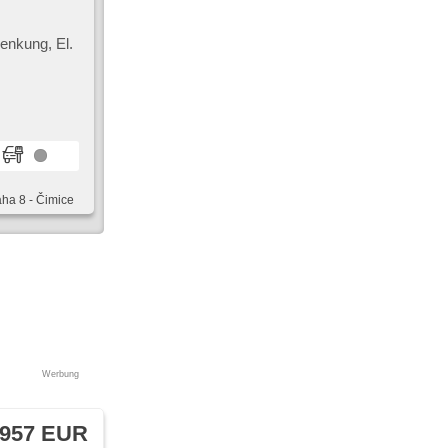
lenkung, El.
e Sitze,
r, USB,
aha 8 - Čimice
Werbung
 957 EUR