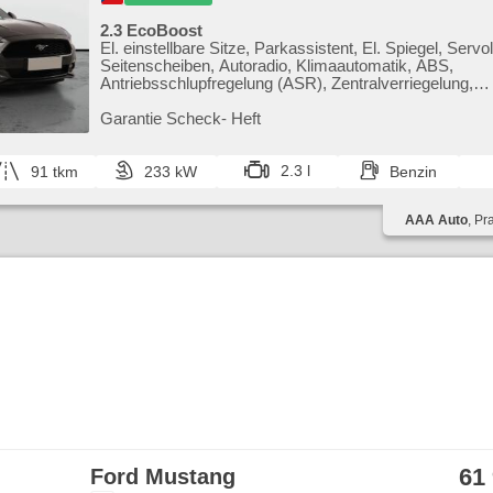
2.3 EcoBoost
El. einstellbare Sitze, Parkassistent, El. Spiegel, Servo
Seitenscheiben, Autoradio, Klimaautomatik, ABS,
Antriebsschlupfregelung (ASR), Zentralverriegelung,
Bordcomputer, El. Klappspiegel, Elektronisches
Stabilitätsprogramm (ESP), Nebelscheinwerfer, beheizt
Garantie Scheck​- Heft
Ledersitze, Scheibenwischersensor, Reifendrucksenso
Automatikgetriebe
2.3 l
91 tkm
233 kW
Benzin
AAA Auto
, Pr
61
Ford Mustang