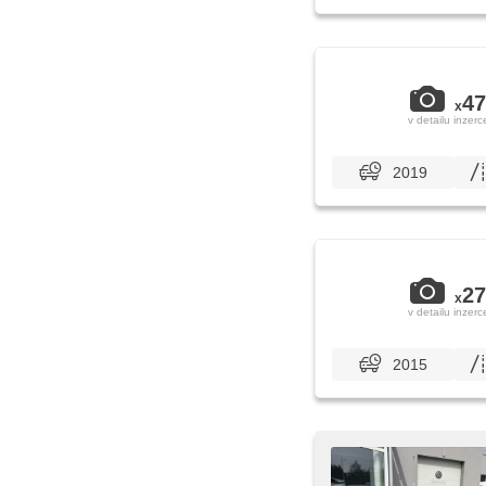
47
x
v detailu inzerc
2019
27
x
v detailu inzerc
2015