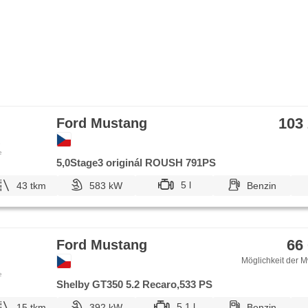
103
Ford Mustang
e
5,0Stage3 originál ROUSH 791PS
5 l
43 tkm
583 kW
Benzin
66
Ford Mustang
Möglichkeit der M
e
Shelby GT350 5.2 Recaro,533 PS
5.1 l
15 tkm
392 kW
Benzin