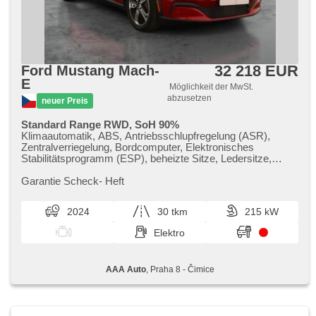
32 218 EUR
Ford Mustang Mach-
E
Möglichkeit der MwSt.
abzusetzen
neuer Preis
Standard Range RWD, SoH 90%
Klimaautomatik, ABS, Antriebsschlupfregelung (ASR),
Zentralverriegelung, Bordcomputer, Elektronisches
Stabilitätsprogramm (ESP), beheizte Sitze, Ledersitze,
Scheibenwischersensor, Reifendrucksensor, USB,
automatikparken, beheizte Frontscheibe, beheizte Lenkrad,
Garantie Scheck​- Heft
Uhr Spur, Servolenkung, El. Seitenscheiben, Autoradio,
Automatikgetriebe
2024
30 tkm
215 kW
Elektro
AAA Auto
, Praha 8 - Čimice