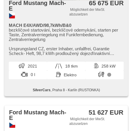
Leuchte, zatmavená zadní skla, Garantie
65 675 EUR
Ford Mustang Mach-
E
Möglichkeit der MwSt.
abzusetzen
MACH E4X/AWD/98,7kWh/B&0
bezklíčové startování, bezklíčové odemykání, starten per
Taste, Zentralverriegelung mit Funkfernbedienung,
Zentralverriegelung
Ursprungsland CZ,​ erster Inhaber,​ unfallfrei,​ Garantie
Scheck​- Heft,​ 98,​7 kWh prodloužený dojezd\\naktivní
kapota,​ ABS,​ brzdový as...
2021
18 tkm
258 kW
0 l
Elektro
SilverCars
, Praha 8 - Karlín (RUSTONKA)
51 627 EUR
Ford Mustang Mach-
E
Möglichkeit der MwSt.
abzusetzen