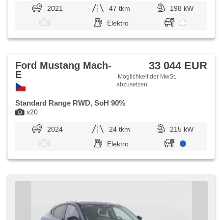
2021
47 tkm
198 kW
Elektro
33 044 EUR
Ford Mustang Mach-
E
Möglichkeit der MwSt.
abzusetzen
Standard Range RWD, SoH 90%
x20
2024
24 tkm
215 kW
Elektro