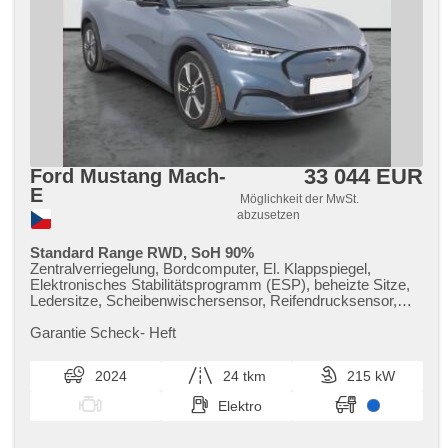
33 044 EUR
Ford Mustang Mach-
E
Möglichkeit der MwSt.
abzusetzen
Standard Range RWD, SoH 90%
Zentralverriegelung, Bordcomputer, El. Klappspiegel,
Elektronisches Stabilitätsprogramm (ESP), beheizte Sitze,
Ledersitze, Scheibenwischersensor, Reifendrucksensor,
USB, beheizte Frontscheibe, beheizte Lenkrad, Uhr Spur,
Servolenkung, El. Seitenscheiben, Autoradio, 8x Airbag,
Garantie Scheck​- Heft
Klimaautomatik, ABS, Antriebsschlupfregelung (ASR),
Automatikgetriebe
2024
24 tkm
215 kW
Elektro