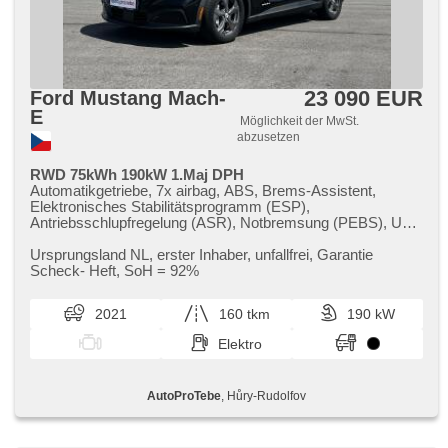
Außenthermometer, beheizte Spiegel, Teilbare
Rücksitzbank, Heckscheibenwischer, Getönte Scheiben,
Längssitzvorschub, El. Anlasser, digitální přístrojová deska
23 090 EUR
Ford Mustang Mach-
E
Möglichkeit der MwSt.
abzusetzen
RWD 75kWh 190kW 1.Maj DPH
Automatikgetriebe, 7x airbag, ABS, Brems-Assistent,
Elektronisches Stabilitätsprogramm (ESP),
Antriebsschlupfregelung (ASR), Notbremsung (PEBS), Uhr
Spur, Blind Spot Anzeige, asistent jízdy v koloně, asistent
změny jízdního pruhu, asistent jízdy v jízdním pruhu,
Ursprungsland NL,​ erster Inhaber,​ unfallfrei,​ Garantie
Überwachung der Ermüdung des Fahrers, Servolenkung, 2-
Scheck​- Heft,​ SoH = 92%
Zonen Klimaanlage, Adaptive Geschwindigkeitsregelung,
täglich Leuchten, LED denní svícení, Alufelgen,
2021
160 tkm
190 kW
Bordcomputer, hlasové ovládání palubního počítače,
dotykové ovládání palubního počítače, digitální přístrojový
Elektro
štít, volba jízdního režimu, elektronická ruční brzda,
Navigation, parkovací senzory přední, parkovací senzory
zadní, 360° monitorovací systém (AVM), Parkassistent,
AutoProTebe
, Hůry-Rudolfov
Fahrkamera, bezklíčové startování, bezklíčové odemykání,
Lichtsensor, Scheibenwischersensor, Lenkrad einstellbar,
Multifunktionslenkrad, beheizte Lenkrad,
Beifahrerairbagdeaktivierung, hands free, Android Auto,