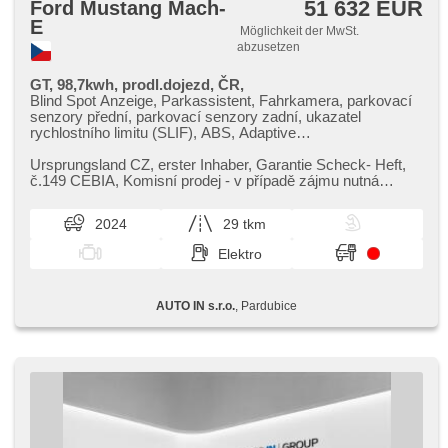
51 632 EUR
Ford Mustang Mach-
E
Möglichkeit der MwSt.
abzusetzen
GT, 98,7kwh, prodl.dojezd, ČR,
Blind Spot Anzeige, Parkassistent, Fahrkamera, parkovací
senzory přední, parkovací senzory zadní, ukazatel
rychlostního limitu (SLIF), ABS, Adaptive
Geschwindigkeitsregelung, automatické přepínání
dálkových světel, Elektronisches Stabilitätsprogramm
Ursprungsland CZ,​ erster Inhaber,​ Garantie Scheck​- Heft,​
(ESP), Reifendrucksensor, Alarmanlage,
č.149 CEBIA,​ Komisní prodej ​- v případě zájmu nutná
Zentralverriegelung mit Funkfernbedienung, Wegfahrsperre,
domluva předem. Na po...
Android Auto, Apple CarPlay, Bluetooth, Navigation, USB,
2024
29 tkm
asistent rozjezdu do kopce (HSA), Servolenkung,
Beifahrerairbagdeaktivierung, isofix, digitální přístrojový štít,
Elektro
Multifunktionslenkrad, Lenkrad einstellbar, Bordcomputer,
Teilbare Rücksitzbank, El. einstellbare Sitze, beheizte Sitze,
beheizte Lenkrad, zadní loketní opěrka, El. Klappspiegel,
AUTO IN s.r.o.
, Pardubice
beheizte Spiegel, zatmavená zadní skla,
Scheibenwischersensor, beheizte Frontscheibe, LED
adaptivní světlomety, LED denní svícení,
Nebelscheinwerfer, Panoramadach, Überwachung der
Ermüdung des Fahrers