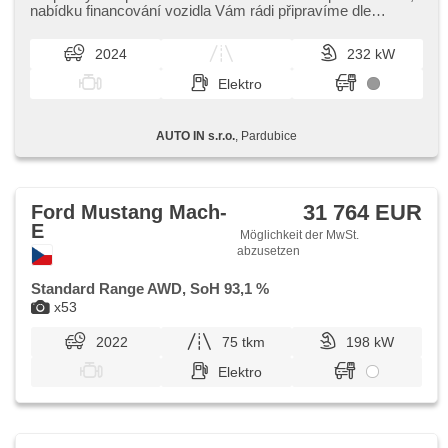
nabídku financování vozidla Vám rádi připravíme dle
individuálních potře...
2024
232 kW
Elektro
AUTO IN s.r.o.
, Pardubice
31 764 EUR
Ford Mustang Mach-
E
Möglichkeit der MwSt.
abzusetzen
Standard Range AWD, SoH 93,1 %
x53
2022
75 tkm
198 kW
Elektro