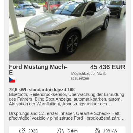
45 436 EUR
Ford Mustang Mach-
E
Möglichkeit der MwSt.
abzusetzen
72,6 kWh standardní dojezd 198
Bluetooth, Reifendrucksensor, Überwachung der Ermüdung
des Fahrers, Blind Spot Anzeige, automatikparken, autom.
Aktivation der Warnflutlicht, Abnutzungssensor des
Bremsbelages, elektronická ruční brzda, Wegfahrsperre,
Alarmanlage, bezklíčové odemykání, bezklíčové startování,
Ursprungsland CZ,​ erster Inhaber,​ Garantie Scheck​- Heft,​
Bordcomputer, digitální příjem rádia (DAB), Navigation,
předváděcí vozidlo v plné záruce Ford​+ prodloužená záruka
digitální přístrojový štít, Autoradio, bezdrátová nabíječka
Ford Protect do...
mobilních telefonů, Apple CarPlay, Android Auto,
2025
5 tkm
198 kW
Multifunktionslenkrad, beheizte Lenkrad, Lenkrad einstellbar,