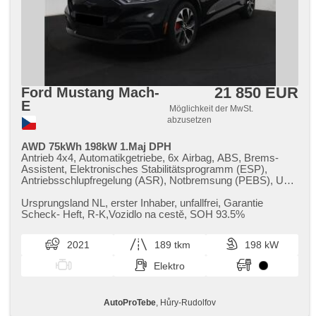
Reifendrucksensor, Abnutzungssensor des Bremsbelages,
Vorderlichter LED, Heck LED Leuchte, Start-Stop System,
USB, Autoradio, Außenthermometer, beheizte Spiegel,
beheizte Frontscheibe, Teilbare Rücksitzbank,
Heckscheibenwischer, Getönte Scheiben,
Längssitzvorschub, El. Anlasser, Garantie, digitální
přístrojová deska
21 850 EUR
Ford Mustang Mach-
E
Möglichkeit der MwSt.
abzusetzen
AWD 75kWh 198kW 1.Maj DPH
Antrieb 4x4, Automatikgetriebe, 6x Airbag, ABS, Brems-
Assistent, Elektronisches Stabilitätsprogramm (ESP),
Antriebsschlupfregelung (ASR), Notbremsung (PEBS), Uhr
Spur, Blind Spot Anzeige, asistent jízdy v koloně, asistent
změny jízdního pruhu, asistent jízdy v jízdním pruhu,
Ursprungsland NL,​ erster Inhaber,​ unfallfrei,​ Garantie
Überwachung der Ermüdung des Fahrers, Servolenkung, 2-
Scheck​- Heft,​ R​-K,​Vozidlo na cestě,​ SOH 93.5%
Zonen Klimaanlage, Adaptive Geschwindigkeitsregelung,
täglich Leuchten, LED denní svícení, Alufelgen,
2021
189 tkm
198 kW
Bordcomputer, hlasové ovládání palubního počítače,
dotykové ovládání palubního počítače, digitální přístrojový
Elektro
štít, volba jízdního režimu, elektronická ruční brzda,
Navigation, parkovací senzory přední, parkovací senzory
zadní, 360° monitorovací systém (AVM), Parkassistent,
AutoProTebe
, Hůry-Rudolfov
Fahrkamera, bezklíčové startování, bezklíčové odemykání,
Lichtsensor, Scheibenwischersensor, Lenkrad einstellbar,