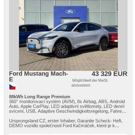
43 329 EUR
Ford Mustang Mach-
E
Möglichkeit der MwSt.
abzusetzen
88kWh Long Range Premium
360° monitorovací systém (AVM), 8x Airbag, ABS, Android
Auto, Apple CarPlay, LED adaptivní světlomety, LED denní
svícení, USB, Adaptive Geschwindigkeitsregelung, Fahrer-
Airbag, ambientní osvětlení interiéru, asistent jízdy v jízdním
pruhu, asistent jízdy v koloně, asistent rozjezdu do kopce
Ursprungsland CZ,​ erster Inhaber,​ Garantie Scheck​- Heft,​
(HSA), asistent změny jízdního pruhu, autom. Aktivation der
DEMO vozidlo společnosti Ford Kačmáček,​ které je k
Warnflutlicht, Klimaautomatik, Automatikgetriebe,
vidění na adrese: U Ok...