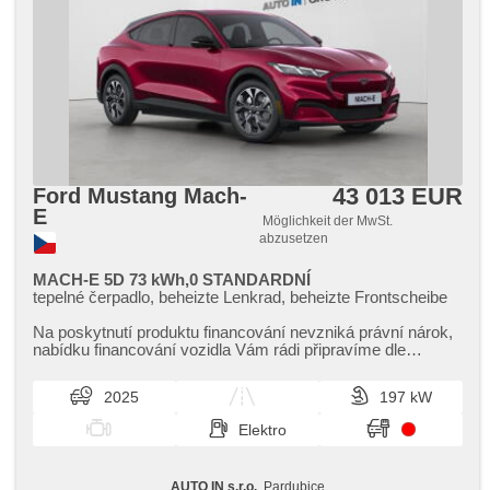
43 013 EUR
Ford Mustang Mach-
E
Möglichkeit der MwSt.
abzusetzen
MACH-E 5D 73 kWh,0 STANDARDNÍ
tepelné čerpadlo, beheizte Lenkrad, beheizte Frontscheibe
Na poskytnutí produktu financování nevzniká právní nárok,​
nabídku financování vozidla Vám rádi připravíme dle
individuálních potře...
2025
197 kW
Elektro
AUTO IN s.r.o.
, Pardubice