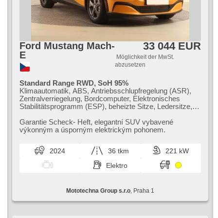
beheizte Spiegel, beheizte Lenkrad, höheneinstellbare Sitze,
höheneinstellbare Fahrersitz, Heckscheibenwischer, Heck
LED Leuchte, zatmavená zadní skla, Garantie
33 044 EUR
Ford Mustang Mach-
E
Möglichkeit der MwSt.
abzusetzen
Standard Range RWD, SoH 95%
Klimaautomatik, ABS, Antriebsschlupfregelung (ASR),
Zentralverriegelung, Bordcomputer, Elektronisches
Stabilitätsprogramm (ESP), beheizte Sitze, Ledersitze,
Scheibenwischersensor, Reifendrucksensor, USB,
beheizte Lenkrad, Uhr Spur, Servolenkung, El.
Garantie Scheck​- Heft,​ elegantní SUV vybavené
Seitenscheiben, Autoradio, Automatikgetriebe
výkonným a úsporným elektrickým pohonem.
2024
36 tkm
221 kW
Elektro
Mototechna Group s.r.o
, Praha 1