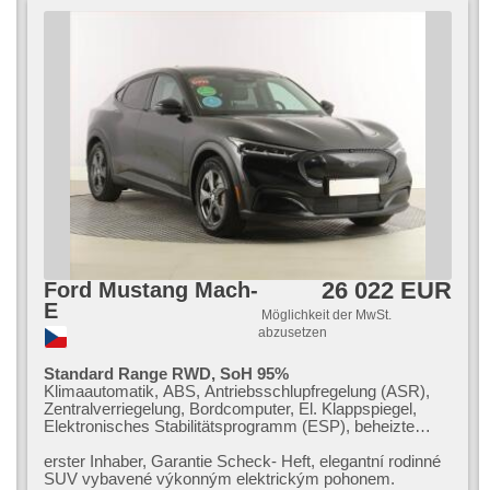
26 022 EUR
Ford Mustang Mach-
E
Möglichkeit der MwSt.
abzusetzen
Standard Range RWD, SoH 95%
Klimaautomatik, ABS, Antriebsschlupfregelung (ASR),
Zentralverriegelung, Bordcomputer, El. Klappspiegel,
Elektronisches Stabilitätsprogramm (ESP), beheizte
Sitze, Ledersitze, Scheibenwischersensor,
Reifendrucksensor, USB, beheizte Lenkrad, Uhr Spur,
erster Inhaber,​ Garantie Scheck​- Heft,​ elegantní rodinné
Servolenkung, El. Seitenscheiben, Autoradio,
SUV vybavené výkonným elektrickým pohonem.