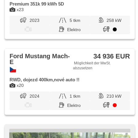
Premium 351k 99 kWh 5D
x23
2023
5 tkm
258 kW
Elektro
34 936 EUR
Ford Mustang Mach-
E
Möglichkeit der MwSt.
abzusetzen
RWD, dojezd 400km,nové auto !!
x20
2024
1 tkm
210 kW
Elektro