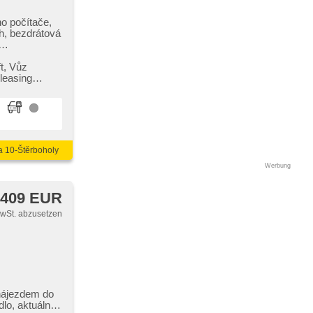
ho počítače,
th, bezdrátová
tellbar,
, täglich
t,​ Vůz
 jízdního
 leasing
ung, beheizte
,
iegel,
kamera,
m pruhu,
a 10-Štěrboholy
Werbung
 409 EUR
MwSt. abzusetzen
 telefonů,
ální
nájezdem do
o režimu,
,​ aktuální