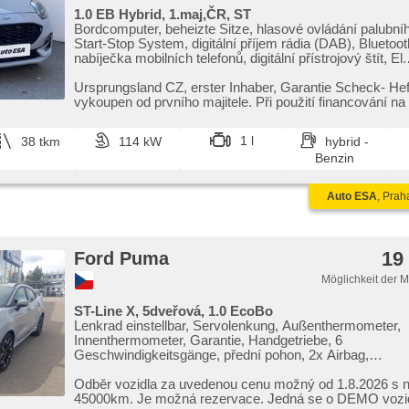
1.0 EB Hybrid, 1.maj,ČR, ST
Bordcomputer, beheizte Sitze, hlasové ovládání palubní
Start-Stop System, digitální příjem rádia (DAB), Bluetoo
nabíječka mobilních telefonů, digitální přístrojový štít, El.
Seitenscheiben, Klimaautomatik, Tempomat, Lenkrad eins
Navigation, Multifunktionslenkrad, bezklíčové odemykání
Ursprungsland CZ,​ erster Inhaber,​ Garantie Scheck​- Hef
Leuchten, automatické přepínání dálkových světel, volba
vykoupen od prvního majitele. Při použití financování na
režimu, Alufelgen, Handgetriebe, El. Spiegel, Servolenk
nebo...
Frontscheibe, Elektronisches Stabilitätsprogramm (ESP)
1 l
38 tkm
114 kW
hybrid -
Scheibenwischersensor, Nebelscheinwerfer, El. Klappsp
Benzin
Reifendrucksensor, starten per Taste, ABS, isofix, Fahr
Notbremsung (PEBS), 6x Airbag, asistent jízdy v jízdní
automatikparken
Auto ESA
, Prah
19
Ford Puma
Möglichkeit der 
ST-Line X, 5dveřová, 1.0 EcoBo
Lenkrad einstellbar, Servolenkung, Außenthermometer,
Innenthermometer, Garantie, Handgetriebe, 6
Geschwindigkeitsgänge, přední pohon, 2x Airbag,
Scheibenwischersensor, bezdrátová nabíječka mobilních
Klimaautomatik, El. Seitenscheiben, Bordcomputer, digit
Odběr vozidla za uvedenou cenu možný od 1.8.2026 s 
přístrojový štít, digitální přístrojová deska, volba jízdníh
45000km. Je možná rezervace. Jedná se o DEMO vozidlo