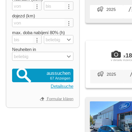
2025
dojezd (km)
max. doba nabíjení 80% (h)
beliebig
Neuheiten in
18
beliebig
x
v detailu inzerc
aussuchen
2025
67 Anzeigen
Detailsuche
Formular klären