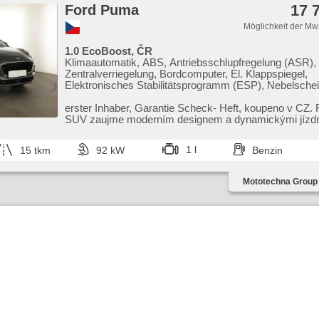
17 
Ford Puma
Möglichkeit der Mw
1.0 EcoBoost, ČR
Klimaautomatik, ABS, Antriebsschlupfregelung (ASR),
Zentralverriegelung, Bordcomputer, El. Klappspiegel,
Elektronisches Stabilitätsprogramm (ESP), Nebelschei
beheizte Sitze, Scheibenwischersensor, starten per Ta
Reifendrucksensor, USB, beheizte Frontscheibe, behei
erster Inhaber,​ Garantie Scheck​- Heft,​ koupeno v CZ
Lenkrad, Uhr Spur, Parkassistent, Servolenkung, El.
SUV zaujme moderním designem a dynamickými jízd
Seitenscheiben, Autoradio, Handgetriebe
vlastnostmi. Na...
1 l
15 tkm
92 kW
Benzin
Mototechna Group 