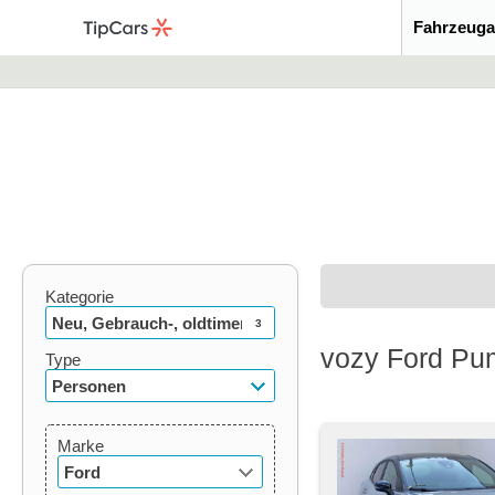
Fahrzeuga
Kategorie
Neu, Gebrauch-, oldtimer
3
vozy Ford Pum
Type
Personen
Marke
Ford