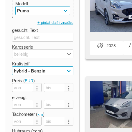
Modell
Puma
+ přidat další značku
gesucht. Text
2023
Karosserie
beliebig
Kraftstoff
hybrid - Benzin
Preis (
)
EUR
erzeugt
Tachometer (
)
km
Hubraum (ccm)