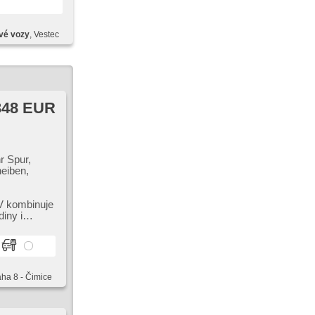
pce (HSA),
, Autoradio,
to, Apple
vé vozy
, Vestec
osvětlení
 Getönte
emykání,
re Sitze,
scheibe,
348 EUR
r Spur,
heiben,
V kombinuje
e Sitze,
iny i
ksensor,
aha 8 - Čimice