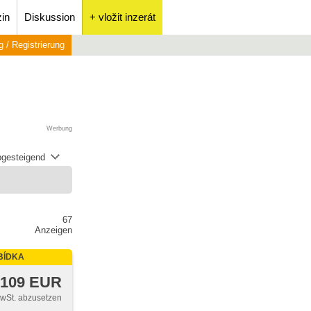
in
Diskussion
+ vložit inzerát
 / Registrierung
Werbung
abgesteigend
67
Anzeigen
BÍDKA
 109 EUR
MwSt. abzusetzen