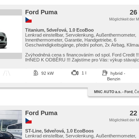
26
Ford Puma
Möglichkeit der 
Titanium, 5dveřová, 1.0 EcoBoo
Lenkrad einstellbar, Servolenkung, Außenthermometer,
Innenthermometer, Garantie, Handgetriebe, 6
Geschwindigkeitsgänge, přední pohon, 2x Airbag, Klimaa
Seitenscheiben, Bordcomputer, digitální přístrojový štít, d
přístrojová deska, volba jízdního režimu, LED denní svíc
Zvýhodněná cena s financováním od spol. Ford Credit !!! VOZID
Leuchten, Vorderlichter LED, Heck LED Leuchte, autom
IHNED K ODBĚRU !!! Zajistíme pro Vá
přepínání dálkových světel, Fahrkamera, Tempomat,
Scheibenwischersensor, parkovací senzory zadní, Start
1 l
92 kW
hybrid -
System, ABS, Elektronisches Stabilitätsprogramm (ESP
Benzin
Antriebsschlupfregelung (ASR), asistent rozjezdu do ko
Brems-Assistent, isofix, Uhr Spur, Notbremsung (PEBS)
USB, Bluetooth, digitální příjem rádia (DAB), Android Au
MNC AUTO a.s. - Ford
, Č
CarPlay, hands free, höheneinstellbare Sitze, ambientní 
interiéru, El. Spiegel, El. Klappspiegel, beheizte Spiegel,
Scheiben, Alufelgen, Reifendrucksensor
22
Ford Puma
Möglichkeit der 
ST-Line, 5dveřová, 1.0 EcoBoos
Lenkrad einstellbar, Servolenkung, Außenthermometer,