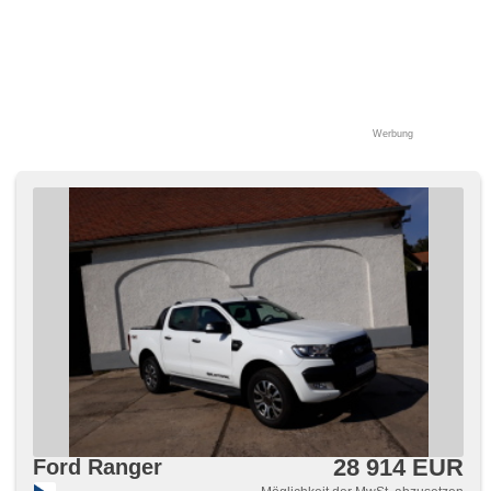
El. Seitenscheiben, El. Vorderscheiben, Dachträger,
plnohodnotné rezervní kolo, El. Klappspiegel, El. Spiegel,
samostmívací zrcátka, starten per Taste, Wegfahrsperre,
Fensterkodierung, Alarmanlage, Zentralverriegelung mit
Funkfernbedienung, Zentralverriegelung, Ledersitze, isofix,
Lederpolsterung, ambientní osvětlení interiéru, beheizte
Sitze, El. einstellbare Sitze, höheneinstellbare Sitze,
Werbung
höheneinstellbare Fahrersitz, Positionssitze,
Reifendrucksensor, Abnutzungssensor des Bremsbelages,
Vorderlichter LED, Heck LED Leuchte, Nebelscheinwerfer,
USB, Autoradio, digitální příjem rádia (DAB),
Außenthermometer, beheizte Spiegel, beheizte
Frontscheibe, Teilbare Rücksitzbank, Dachspoiler, boční
nášlapy, Innenthermometer, zatmavená zadní skla, zadní
pohon, Differentialsperre, uzávěrka mezináprav.
diferenciálu, uzávěrka předního diferenciálu,
Längssitzvorschub, Ausziehbare Kopflehnen, El. Anlasser,
Garantie, digitální přístrojová deska, wifi hotspot
28 914 EUR
Ford Ranger