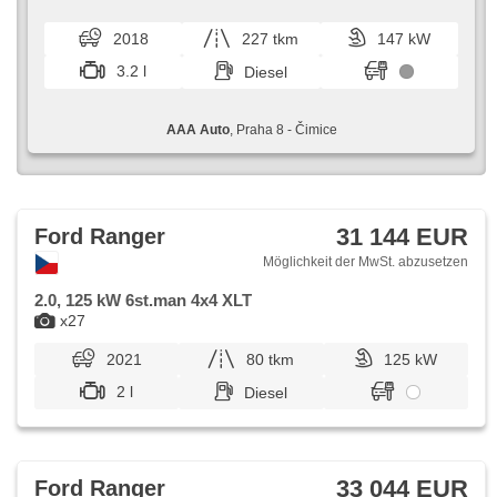
Reifendrucksensor, USB, 6x Airbag, El. einstellbare
Sitze, beheizte Frontscheibe, Servolenkung, El.
2018
227 tkm
147 kW
Seitenscheiben, Autoradio, Automatikgetriebe, Antrieb
4x4
3.2 l
Diesel
AAA Auto
, Praha 8 - Čimice
31 144 EUR
Ford Ranger
Möglichkeit der MwSt. abzusetzen
2.0, 125 kW 6st.man 4x4 XLT
x27
2021
80 tkm
125 kW
2 l
Diesel
33 044 EUR
Ford Ranger