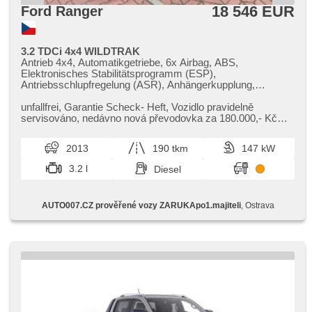
18 546 EUR
Ford Ranger
3.2 TDCi 4x4 WILDTRAK
Antrieb 4x4, Automatikgetriebe, 6x Airbag, ABS,
Elektronisches Stabilitätsprogramm (ESP),
Antriebsschlupfregelung (ASR), Anhängerkupplung,
Servolenkung, Klimaautomatik, Tempomat, täglich
Leuchten, Alufelgen, Bordcomputer, elektronická ruční
unfallfrei,​ Garantie Scheck​- Heft,​ Vozidlo pravidelně
brzda, Fahrkamera, Lenkrad einstellbar,
servisováno,​ nedávno nová převodovka za 180.000,​​- Kč
Multifunktionslenkrad, hands free, Bluetooth, El.
vše doloženo doklady. V...
Seitenscheiben, Dachträger, Wegfahrsperre,
2013
190 tkm
147 kW
Zentralverriegelung mit Funkfernbedienung, Ledersitze,
isofix, Lederpolsterung, beheizte Sitze, höheneinstellbare
3.2 l
Diesel
Sitze, Positionssitze, Nebelscheinwerfer, USB, Autoradio,
CD-Spieler, Außenthermometer, Teilbare Rücksitzbank,
zadní loketní opěrka, boční nášlapy, Längssitzvorschub,
AUTO007.CZ prověřené vozy ZARUKApo1.majiteli
, Ostrava
Ausziehbare Kopflehnen