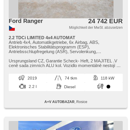
24 742 EUR
Ford Ranger
Möglichkeit der MwSt. abzusetzen
2.2 TDCi LIMITED 4x4 AUTOMAT
Antrieb 4x4, Automatikgetriebe, 6x Airbag, ABS,
Elektronisches Stabilitätsprogramm (ESP),
Antriebsschlupfregelung (ASR), Servolenkung,
Klimaautomatik, täglich Leuchten, Alufelgen, Bordcomputer,
Navigation, parkovací senzory přední, parkovací senzory
Ursprungsland CZ,​ Garantie Scheck​- Heft,​ 2 MAJITEL .V
zadní, Fahrkamera, Scheibenwischersensor, Lenkrad
ceně sada zimních ALU kol. Vozidlo momentálně nestojí v
einstellbar, Multifunktionslenkrad, hands free, Bluetooth, El.
autobazaru,​ prosím v...
Seitenscheiben, Dachträger, El. Klappspiegel, El. Spiegel,
2019
74 tkm
118 kW
Wegfahrsperre, Alarmanlage, Zentralverriegelung mit
Funkfernbedienung, Ledersitze, beheizte Sitze, El.
2.2 l
Diesel
einstellbare Sitze, Reifendrucksensor, Nebelscheinwerfer,
USB, Autoradio, Außenthermometer, beheizte Frontscheibe,
Differentialsperre
A+V AUTOBAZAR
, Rosice