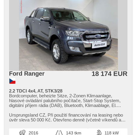
18 174 EUR
Ford Ranger
2.2 TDCI 4x4, AT, STK3/28
Bordcomputer, beheizte Sitze, 2-Zonen Klimaanlage,
hlasové ovládání palubního počítače, Start-Stop System,
digitální příjem rádia (DAB), Bluetooth, Klimaablage, El.
Seitenscheiben, Klimaautomatik, Tempomat, Lenkrad
einstellbar, Navigation, Multifunktionslenkrad, USB,
Ursprungsland CZ,​ Při použití financování na leasing nebo
Anhängerkupplung, Getönte Scheiben, Automatikgetriebe,
úvěr sleva 50 000 Kč. Otevřeno denně (včetně víkendů a
Differentialsperre, Alufelgen, El. Spiegel, beheizte Spiegel,
svátků) 9.00​-22.0...
Servolenkung, beheizte Frontscheibe, Antrieb 4x4,
2016
143 tkm
118 kW
Zentralverriegelung mit Funkfernbedienung, Elektronisches