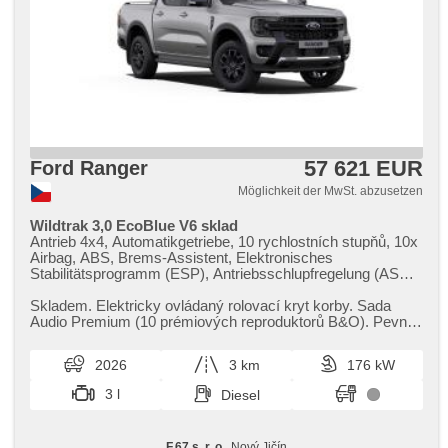
57 621 EUR
Ford Ranger
Möglichkeit der MwSt. abzusetzen
Wildtrak 3,0 EcoBlue V6 sklad
Antrieb 4x4, Automatikgetriebe, 10 rychlostních stupňů, 10x
Airbag, ABS, Brems-Assistent, Elektronisches
Stabilitätsprogramm (ESP), Antriebsschlupfregelung (ASR),
Notbremsung (PEBS), Geschwindigkeitsregelung von der
Hang, asistent rozjezdu do kopce (HSA), Uhr Spur, Blind
Skladem. Elektricky ovládaný rolovací kryt korby. Sada
Spot Anzeige, Überwachung der Ermüdung des Fahrers,
Audio Premium (10 prémiových reproduktorů B&O). Pevné
Fahrgestell Steifheitsregelung, autom. Sperrdiferential,
tažné zařízení v...
Anhängerkupplung, Servolenkung, Klimaautomatik,
2026
3 km
176 kW
Adaptive Geschwindigkeitsregelung, täglich Leuchten, LED
denní svícení, automatické přepínání dálkových světel,
3 l
Diesel
Alufelgen, Bordcomputer, digitální přístrojový štít, volba
jízdního režimu, elektronická ruční brzda, Navigation, hlídání
provozu při couvání (RCTA), parkovací senzory přední,
F.67 s. r. o.
, Nový Jičín