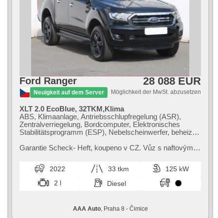
28 088 EUR
Ford Ranger
Möglichkeit der MwSt. abzusetzen
Neuigkeit auf dem Server
XLT 2.0 EcoBlue, 32TKM,Klima
ABS, Klimaanlage, Antriebsschlupfregelung (ASR),
Zentralverriegelung, Bordcomputer, Elektronisches
Stabilitätsprogramm (ESP), Nebelscheinwerfer, beheizte
Sitze, Scheibenwischersensor, starten per Taste,
Anhängerkupplung, Reifendrucksensor, USB, 6x Airbag,
Garantie Scheck​- Heft,​ koupeno v CZ. Vůz s naftovým
beheizte Frontscheibe, Uhr Spur, Parkassistent,
motorem a pohonem 4x4. Kompletní servisní historie
Servolenkung, El. Seitenscheiben, Autoradio,
Ford. Nízký nájezd KM. Boha...
2022
33 tkm
125 kW
Handgetriebe, Antrieb 4x4
2 l
Diesel
AAA Auto
, Praha 8 - Čimice