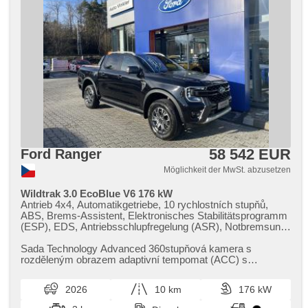
58 542 EUR
Ford Ranger
Möglichkeit der MwSt. abzusetzen
Wildtrak 3.0 EcoBlue V6 176 kW
Antrieb 4x4, Automatikgetriebe, 10 rychlostních stupňů,
ABS, Brems-Assistent, Elektronisches Stabilitätsprogramm
(ESP), EDS, Antriebsschlupfregelung (ASR), Notbremsung
(PEBS), Geschwindigkeitsregelung von der Hang, asistent
rozjezdu do kopce (HSA), ukazatel rychlostního limitu
Sada Technology Advanced 360stupňová kamera s
(SLIF), Uhr Spur, Blind Spot Anzeige, asistent jízdy v
rozděleným obrazem adaptivní tempomat (ACC) s
koloně, asistent změny jízdního pruhu, asistent jízdy v
inteligentním asistentem rychlosti a f...
jízdním pruhu, Überwachung der Ermüdung des Fahrers,
2026
10 km
176 kW
automatisch im Berg bremsen , autom. Sperrdiferential,
Anhängerkupplung, Servolenkung, Klimaanlage, Adaptive