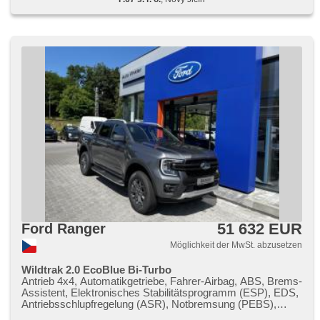
parkovací senzory zadní, Parkassistent, Fahrkamera,
automatikparken, bezklíčové startování, bezklíčové
odemykání, Lichtsensor, Scheibenwischersensor, Lenkrad
einstellbar, Multifunktionslenkrad, beheizte Lenkrad,
Beifahrerairbagdeaktivierung, Android Auto, Apple CarPlay,
bezdrátová nabíječka mobilních telefonů, Bluetooth, El.
Seitenscheiben, Dachträger, plnohodnotné rezervní kolo, El.
Klappspiegel, starten per Taste, Wegfahrsperre,
Alarmanlage, Zentralverriegelung mit Funkfernbedienung,
isofix, Lederpolsterung, beheizte Sitze, El. einstellbare Sitze,
höheneinstellbare Sitze, Positionssitze, Reifendrucksensor,
Vorderlichter LED, Heck LED Leuchte, autom. Aktivation der
Warnflutlicht, Nebelscheinwerfer, Start-Stop System, USB,
Autoradio, digitální příjem rádia (DAB), Außenthermometer,
beheizte Spiegel, beheizte Frontscheibe, Teilbare
Rücksitzbank, zadní loketní opěrka, boční nášlapy,
zatmavená zadní skla, Differentialsperre, Ausziehbare
Kopflehnen, Umrichter 220V
51 632 EUR
Ford Ranger
Möglichkeit der MwSt. abzusetzen
Wildtrak 2.0 EcoBlue Bi-Turbo
Antrieb 4x4, Automatikgetriebe, Fahrer-Airbag, ABS, Brems-
Assistent, Elektronisches Stabilitätsprogramm (ESP), EDS,
Antriebsschlupfregelung (ASR), Notbremsung (PEBS),
asistent rozjezdu do kopce (HSA), ukazatel rychlostního