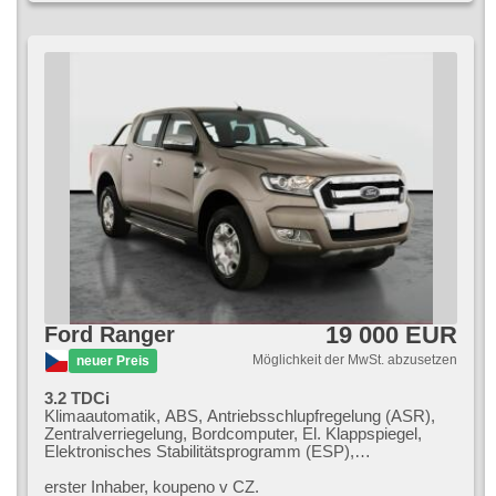
19 000 EUR
Ford Ranger
Möglichkeit der MwSt. abzusetzen
neuer Preis
3.2 TDCi
Klimaautomatik, ABS, Antriebsschlupfregelung (ASR),
Zentralverriegelung, Bordcomputer, El. Klappspiegel,
Elektronisches Stabilitätsprogramm (ESP),
Nebelscheinwerfer, beheizte Sitze, Ledersitze,
Scheibenwischersensor, Anhängerkupplung,
erster Inhaber,​ koupeno v CZ.