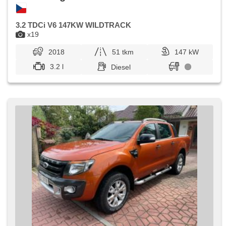
3.2 TDCi V6 147KW WILDTRACK
x19
2018
51 tkm
147 kW
3.2 l
Diesel