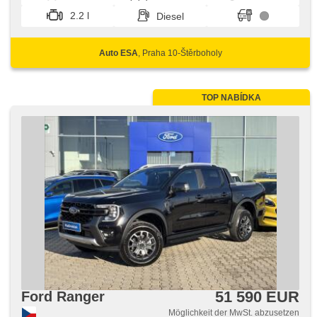
Stabilitätsprogramm (ESP), Scheibenwischersensor,
2.2 l
Diesel
Nebelscheinwerfer, El. Klappspiegel, ABS, isofix,
samostmívací zrcátka, Fahrkamera,
Beifahrerairbagdeaktivierung, Wegfahrsperre, 6x Airbag
Auto ESA
, Praha 10-Štěrboholy
TOP NABÍDKA
51 590 EUR
Ford Ranger
Möglichkeit der MwSt. abzusetzen