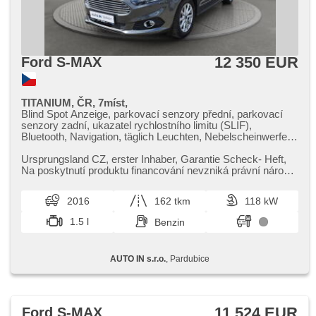
12 350 EUR
Ford S-MAX
TITANIUM, ČR, 7míst,
Blind Spot Anzeige, parkovací senzory přední, parkovací
senzory zadní, ukazatel rychlostního limitu (SLIF),
Bluetooth, Navigation, täglich Leuchten, Nebelscheinwerfer,
Teilbare Rücksitzbank, beheizte Sitze, beheizte Lenkrad,
Elektronisches Stabilitätsprogramm (ESP),
Ursprungsland CZ,​ erster Inhaber,​ Garantie Scheck​- Heft,​
Reifendrucksensor, Tempomat, Lenkrad einstellbar, El.
Na poskytnutí produktu financování nevzniká právní nárok,​
Klappspiegel, Getönte Scheiben, beheizte Spiegel,
nabídku financo...
zatmavená zadní skla, Wegfahrsperre, isofix, Servolenkung,
2016
162 tkm
118 kW
Scheibenwischersensor, beheizte Frontscheibe,
Überwachung der Ermüdung des Fahrers
1.5 l
Benzin
AUTO IN s.r.o.
, Pardubice
11 524 EUR
Ford S-MAX