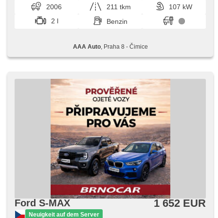
Autoradio, Handgetriebe
2006
211 tkm
107 kW
2 l
Benzin
AAA Auto
, Praha 8 - Čimice
1 652 EUR
Ford S-MAX
Neuigkeit auf dem Server