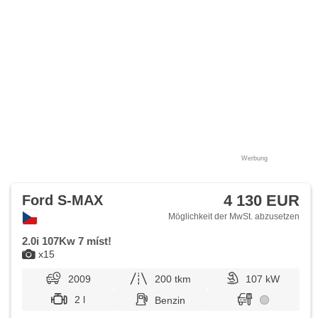
Werbung
4 130 EUR
Ford S-MAX
Möglichkeit der MwSt. abzusetzen
2.0i 107Kw 7 míst!
x15
2009
200 tkm
107 kW
2 l
Benzin