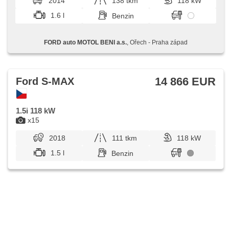
2014
138 tkm
118 kW
Stabilitätsprogramm (ESP), Tempomat, USB,
Außenthermometer, beheizte Sitze, beheizte Spiegel,
1.6 l
Benzin
beheizte Frontscheibe, höheneinstellbare Fahrersitz, hands
free, 2-Zonen Klimaanlage, Bluetooth, parkovací senzory
přední, parkovací senzory zadní, Alufelgen
FORD auto MOTOL BENI a.s.
, Ořech - Praha západ
14 866 EUR
Ford S-MAX
1.5i 118 kW
x15
2018
111 tkm
118 kW
1.5 l
Benzin