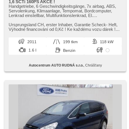
1,6 SCTi 160PS AKCE !
Handgetriebe, 6 Geschwindigkeitsgänge, 7x airbag, ABS,
Servolenkung, Klimaanlage, Tempomat, Bordcomputer,
Lenkrad einstellbar, Multifunktionslenkrad, El.
Vorderscheiben, El. Spiegel, samostmívací zrcátka,
Wegfahrsperre, Zentralverriegelung mit Funkfernbedienung,
Ursprungsland CH,​ erster Inhaber,​ Garantie Scheck​- Heft,​
isofix, höheneinstellbare Fahrersitz, Positionssitze,
Výhodné financování od 0,​Kč ! Ke každému vozu dárek !
Abnutzungssensor des Bremsbelages, Nebelscheinwerfer,
Kupujte auta s gara...
AUX, Autoradio, CD-Spieler, Außenthermometer, beheizte
2011
199 tkm
118 kW
Spiegel, Teilbare Rücksitzbank, Heckscheibenwischer,
Getönte Scheiben, Längssitzvorschub, Ausziehbare
1.6 l
Benzin
Kopflehnen
Autocentrum AUTO RUDNÁ s.r.o.
, Chrášťany