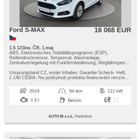
16 068 EUR
Ford S-MAX
1.5 121kw, ČR, 1.maj
ABS, Elektronisches Stabilitätsprogramm (ESP),
Reifendrucksensor, Tempomat, Alarmanlage,
Zentralverriegelung mit Funkfernbedienung, Wegfahrsperre,
Android Auto, Apple CarPlay, Bluetooth, USB, Blind Spot
Anzeige, parkovací senzory zadní, ukazatel rychlostního
Ursprungsland CZ,​ erster Inhaber,​ Garantie Scheck​- Heft,​
limitu (SLIF), asistent rozjezdu do kopce (HSA),
č.140 CEBIA. Na poskytnutí produktu financování nevzniká
Servolenkung, LED denní svícení, Nebelscheinwerfer,
právní nárok,​ na...
Beifahrerairbagdeaktivierung, isofix, Multifunktionslenkrad,
2019
94 tkm
121 kW
Lenkrad einstellbar, Bordcomputer, Teilbare Rücksitzbank,
beheizte Sitze, El. Klappspiegel, zatmavená zadní skla,
1.5 l
Benzin
beheizte Frontscheibe
AUTO IN s.r.o.
, Pardubice