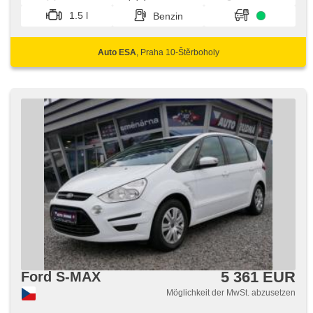
per Taste, ABS, Alarmanlage, isofix, samostmívací zrcátka,
1.5 l
Benzin
elektronická ruční brzda, Beifahrerairbagdeaktivierung,
Wegfahrsperre, 6x Airbag, Blind Spot Anzeige
Auto ESA
, Praha 10-Štěrboholy
5 361 EUR
Ford S-MAX
Möglichkeit der MwSt. abzusetzen