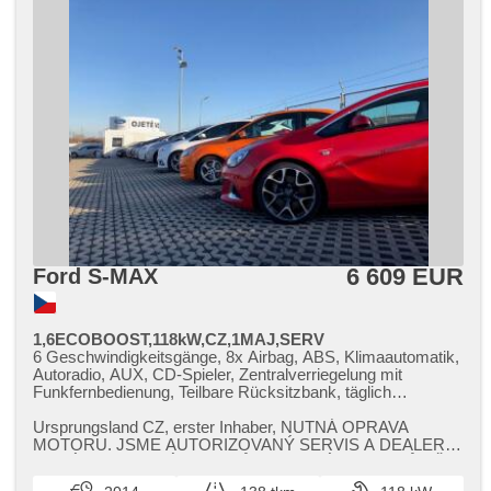
6 609 EUR
Ford S-MAX
1,6ECOBOOST,118kW,CZ,1MAJ,SERV
6 Geschwindigkeitsgänge, 8x Airbag, ABS, Klimaautomatik,
Autoradio, AUX, CD-Spieler, Zentralverriegelung mit
Funkfernbedienung, Teilbare Rücksitzbank, täglich
Leuchten, El. Seitenscheiben, El. Klappspiegel, El. Spiegel,
Wegfahrsperre, Handgetriebe, Nebelscheinwerfer,
Ursprungsland CZ,​ erster Inhaber,​ NUTNÁ OPRAVA
Multifunktionslenkrad, Lenkrad einstellbar, Bordcomputer,
MOTORU. JSME AUTORIZOVANÝ SERVIS A DEALER
Servolenkung, Antriebsschlupfregelung (ASR), Navigation,
NOVÝCH A OJETÝCH VOZŮ FORD. VÝKUP VOZŮ VŠ...
Lichtsensor, Reifendrucksensor, Elektronisches