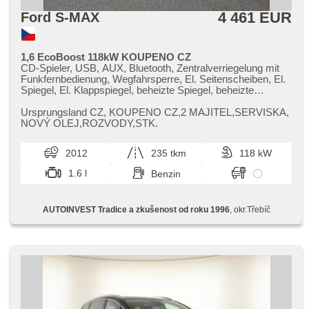
4 461 EUR
Ford S-MAX
1,6 EcoBoost 118kW KOUPENO CZ
CD-Spieler, USB, AUX, Bluetooth, Zentralverriegelung mit
Funkfernbedienung, Wegfahrsperre, El. Seitenscheiben, El.
Spiegel, El. Klappspiegel, beheizte Spiegel, beheizte
Frontscheibe, Nebelscheinwerfer, Klimaautomatik,
Klimaablage, Teilbare Rücksitzbank, El. einstellbare Sitze,
Ursprungsland CZ,​ KOUPENO CZ,​2 MAJITEL,​SERVISKA,​
LED denní svícení, höheneinstellbare Fahrersitz, Lenkrad
NOVÝ OLEJ,​ROZVODY,​STK.
einstellbar, Heckscheibenwischer, Multifunktionslenkrad, 8x
Airbag, 2-Zonen Klimaanlage, Bordcomputer,
2012
235 tkm
118 kW
Außenthermometer, isofix, Alufelgen, ABS,
Antriebsschlupfregelung (ASR), Elektronisches
1.6 l
Benzin
Stabilitätsprogramm (ESP), Brems-Assistent,
Servolenkung, Handgetriebe, 6 Geschwindigkeitsgänge,
Tempomat, parkovací senzory přední, parkovací senzory
AUTOINVEST Tradice a zkušenost od roku 1996
, okr.Třebíč
zadní, erfüllt 'EURO V', Scheibenwischersensor,
Lichtsensor