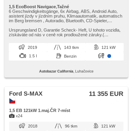
1,5 EcoBoost Navigace,Tažné
6 Geschwindigkeitsgänge, 6x Airbag, ABS, Android Auto,
asistent jízdy v jízdním pruhu, Klimaautomatik, automatisch
im Berg bremsen , Autoradio, Bluetooth, CD-Spieler,
Zentralverriegelung mit Funkfernbedienung,
Beifahrerairbagdeaktivierung, Teilbare Rücksitzbank, täglich
Ursprungsland D,​ Garantie Scheck​- Heft,​ U tohoto vozidla,​
Leuchten, El. Seitenscheiben, El. Klappspiegel, El. Spiegel,
získáváte od nás v ceně rok prodloužené záruky.(
hands free, Uhr Spur, Wegfahrsperre, isofix, Klimaablage,
Colonnade ) Nehavarovan...
LED denní svícení, Alufelgen, Handgetriebe,
2019
143 tkm
121 kW
Nebelscheinwerfer, Multifunktionslenkrad, Lenkrad
einstellbar, Bordcomputer, parkovací senzory přední,
1.5 l
Benzin
parkovací senzory zadní, Servolenkung, Navigation,
Abnutzungssensor des Bremsbelages,
Scheibenwischersensor, Lichtsensor, Elektronisches
Autobazar California
, Luhačovice
Stabilitätsprogramm (ESP), starten per Taste,
Anhängerkupplung, Tempomat, USB, Außenthermometer,
beheizte Sitze, beheizte Spiegel, beheizte Frontscheibe,
höheneinstellbare Sitze, Heckscheibenwischer
11 355 EUR
Ford S-MAX
1,5 EB 121kW 1.maj.ČR 7-míst
x24
2018
96 tkm
121 kW