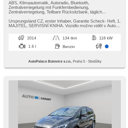
ABS, Klimaautomatik, Autoradio, Bluetooth,
Zentralverriegelung mit Funkfernbedienung,
Zentralverriegelung, Teilbare Rücksitzbank, täglich
Leuchten, El. Seitenscheiben, El. Klappspiegel, El. Spiegel,
hands free, Wegfahrsperre, isofix, Alufelgen, malý kožený
Ursprungsland CZ,​ erster Inhaber,​ Garantie Scheck​- Heft,​ 1.
paket, Handgetriebe, Nebelscheinwerfer,
MAJITEL,​ SERVISNÍ KNIHA. Vozidlo možno vidět v Auto
Multifunktionslenkrad, Lenkrad einstellbar, Notbremsung
Palace Butovice. ...
(PEBS), Bordcomputer, parkovací senzory přední,
2014
134 tkm
118 kW
parkovací senzory zadní, Längssitzvorschub,
Positionssitze, Servolenkung, Antriebsschlupfregelung
1.6 l
Benzin
(ASR), Navigation, Elektronisches Stabilitätsprogramm
(ESP), Tempomat, Getönte Scheiben, USB, beheizte Sitze,
Ausziehbare Kopflehnen, höheneinstellbare Sitze,
AutoPalace Butovice s.r.o.
, Praha 5 - Stodůlky
Heckscheibenwischer, zatmavená zadní skla