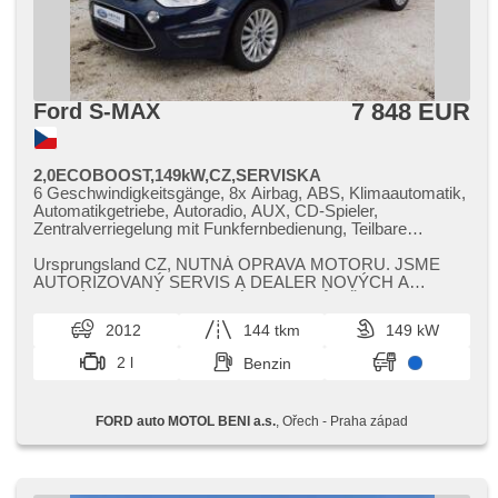
7 848 EUR
Ford S-MAX
2,0ECOBOOST,149kW,CZ,SERVISKA
6 Geschwindigkeitsgänge, 8x Airbag, ABS, Klimaautomatik,
Automatikgetriebe, Autoradio, AUX, CD-Spieler,
Zentralverriegelung mit Funkfernbedienung, Teilbare
Rücksitzbank, täglich Leuchten, El. Seitenscheiben, El.
Klappspiegel, El. Spiegel, Uhr Spur, Blind Spot Anzeige,
Ursprungsland CZ,​ NUTNÁ OPRAVA MOTORU. JSME
Wegfahrsperre, Nebelscheinwerfer, Multifunktionslenkrad,
AUTORIZOVANÝ SERVIS A DEALER NOVÝCH A
Lenkrad einstellbar, Bordcomputer, Servolenkung,
OJETÝCH VOZŮ FORD. VÝKUP VOZŮ VŠECH
Antriebsschlupfregelung (ASR), Navigation, Lichtsensor,
ZNAČEK. VÝKU...
2012
144 tkm
149 kW
Reifendrucksensor, Elektronisches Stabilitätsprogramm
(ESP), Tempomat, USB, Außenthermometer, beheizte
2 l
Benzin
Sitze, beheizte Spiegel, beheizte Frontscheibe,
höheneinstellbare Fahrersitz, hands free, 2-Zonen
Klimaanlage, Bluetooth, parkovací senzory přední,
FORD auto MOTOL BENI a.s.
, Ořech - Praha západ
parkovací senzory zadní, asistent rozjezdu do kopce
(HSA), LED denní svícení, Alufelgen