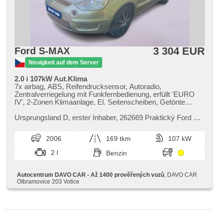
3 304 EUR
Ford S-MAX
Neuigkeit auf dem Server
2.0 i 107kW Aut.Klima
7x airbag, ABS, Reifendrucksensor, Autoradio,
Zentralverriegelung mit Funkfernbedienung, erfüllt 'EURO
IV', 2-Zonen Klimaanlage, El. Seitenscheiben, Getönte
Scheiben, Heckscheibenwischer, Nebelscheinwerfer, 5
rychlostních stupňů, Handgetriebe, Bordcomputer, Lenkrad
Ursprungsland D,​ erster Inhaber,​ 262669 Praktický Ford S​-
einstellbar, Servolenkung, Teilbare Rücksitzbank, isofix,
MAX ve verzi 2.0 Duratec Trend je prostorný vůz s karoserií
höheneinstellbare Fahrersitz, Wegfahrsperre, El. Spiegel,
MPV. Benzinov...
2006
169 tkm
107 kW
beheizte Spiegel
2 l
Benzin
Autocentrum DAVO CAR - Až 1400 prověřených vozů
, DAVO CAR
Olbramovice 203 Votice