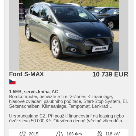
10 739 EUR
Ford S-MAX
1.5EB, servis.kniha, AC
Bordcomputer, beheizte Sitze, 2-Zonen Klimaanlage,
hlasové ovládání palubního počítače, Start-Stop System, El.
Seitenscheiben, Klimaanlage, Tempomat, Lenkrad
einstellbar, Multifunktionslenkrad, Anhängerkupplung,
Getönte Scheiben, bezklíčové odemykání, El. Deckel des
Ursprungsland CZ,​ Při použití financování na leasing nebo
Kofferraums, täglich Leuchten, Alufelgen, Handgetriebe, El.
úvěr sleva 50 000 Kč. Otevřeno denně (včetně víkendů a
Spiegel, Servolenkung, Zentralverriegelung mit
svátků) 9.00​-22.0...
Funkfernbedienung, Elektronisches Stabilitätsprogramm
2015
166 tkm
118 kW
(ESP), Scheibenwischersensor, Nebelscheinwerfer, starten