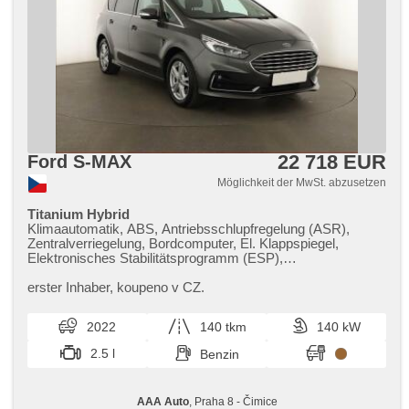
22 718 EUR
Ford S-MAX
Möglichkeit der MwSt. abzusetzen
Titanium Hybrid
Klimaautomatik, ABS, Antriebsschlupfregelung (ASR),
Zentralverriegelung, Bordcomputer, El. Klappspiegel,
Elektronisches Stabilitätsprogramm (ESP),
Nebelscheinwerfer, beheizte Sitze, Scheibenwischersensor,
starten per Taste, Anhängerkupplung, Reifendrucksensor,
erster Inhaber,​ koupeno v CZ.
USB, automatikparken, beheizte Lenkrad, Uhr Spur,
Servolenkung, El. Seitenscheiben, Dachträger, Autoradio,
2022
140 tkm
140 kW
Automatikgetriebe
2.5 l
Benzin
AAA Auto
, Praha 8 - Čimice