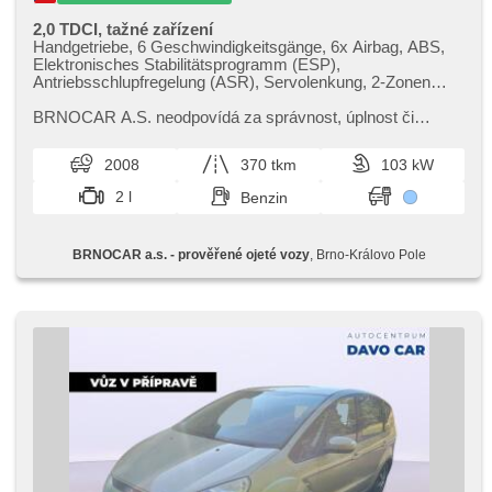
2,0 TDCI, tažné zařízení
Handgetriebe, 6 Geschwindigkeitsgänge, 6x Airbag, ABS,
Elektronisches Stabilitätsprogramm (ESP),
Antriebsschlupfregelung (ASR), Servolenkung, 2-Zonen
Klimaanlage, Klimaautomatik, Tempomat, täglich Leuchten,
Alufelgen, Bordcomputer, Parkassistent, Lenkrad einstellbar,
BRNOCAR A.S. neodpovídá za správnost,​ úplnost či
Multifunktionslenkrad, hands free, Bluetooth, El.
aktuálnost obsahu internetových stránek,​ jakož i za
Seitenscheiben, El. Spiegel, Wegfahrsperre,
aktuálnost nabídky vozidel. N...
2008
370 tkm
103 kW
Zentralverriegelung mit Funkfernbedienung,
Zentralverriegelung, isofix, beheizte Sitze, Positionssitze,
2 l
Benzin
Nebelscheinwerfer, AUX, Autoradio, CD-Spieler,
Außenthermometer, Teilbare Rücksitzbank,
Innenthermometer, přední pohon, Antrieb 4x2,
BRNOCAR a.s. - prověřené ojeté vozy
, Brno-Královo Pole
Längssitzvorschub, Ausziehbare Kopflehnen,
Anhängevorrichtung