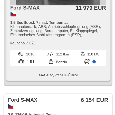
11 979 EUR
Ford S-MAX
1.5 EcoBoost, 7 míst, Tempomat
Klimaautomatik, ABS, Antriebsschlupfregelung (ASR),
Zentralverriegelung, Bordcomputer, El. Klappspiegel,
Elektronisches Stabilitätsprogramm (ESP),
Nebelscheinwerfer, beheizte Sitze,
Scheibenwischersensor, Reifendrucksensor, 8x Airbag,
koupeno v CZ.
Parkassistent, Servolenkung, El. Seitenscheiben,
Autoradio, Handgetriebe
2018
112 tkm
118 kW
1.5 l
Benzin
AAA Auto
, Praha 8 - Čimice
6 154 EUR
Ford S-MAX
2.0, 176kW, Automat, 7míst