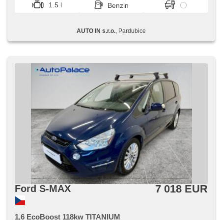
beheizte Frontscheibe
1.5 l
Benzin
AUTO IN s.r.o.
, Pardubice
7 018 EUR
Ford S-MAX
1,6 EcoBoost 118kw TITANIUM