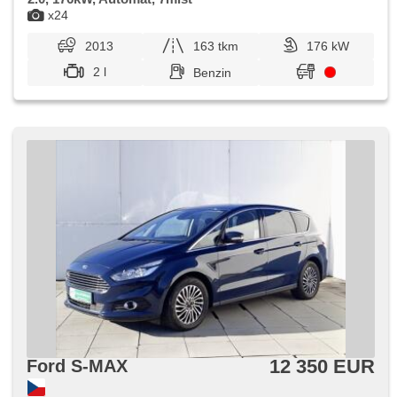
x24
2013
163 tkm
176 kW
2 l
Benzin
12 350 EUR
Ford S-MAX