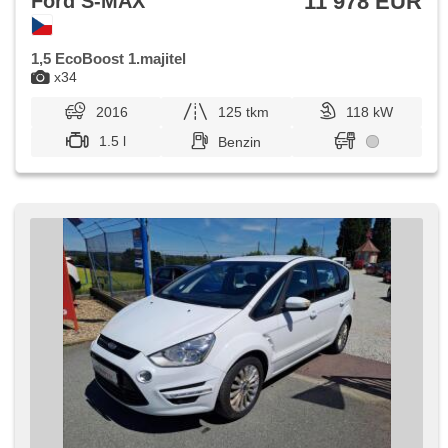
11 978 EUR
Ford S-MAX
1,5 EcoBoost 1.majitel
x34
2016
125 tkm
118 kW
1.5 l
Benzin