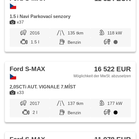
1.5 i Navi Parkovací senzory
x37
2016
135 tkm
118 kW
1.5 l
Benzin
16 522 EUR
Ford S-MAX
Möglichkeit der MwSt. abzusetzen
2,0SCTi AUT. VIGNALE 7.MÍST
x33
2017
137 tkm
177 kW
2 l
Benzin