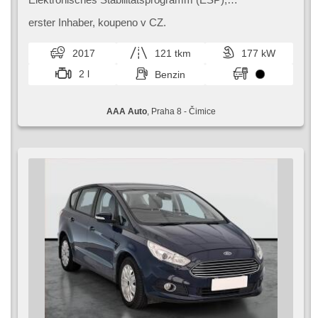
Nebelscheinwerfer, beheizte Sitze, Ledersitze,
Scheibenwischersensor, starten per Taste,
erster Inhaber,​ koupeno v CZ.
Reifendrucksensor, USB, El. einstellbare Sitze, beheizte
Frontscheibe, beheizte Lenkrad, Uhr Spur,
2017
121 tkm
177 kW
Panoramadach, Servolenkung, El. Seitenscheiben,
Autoradio, Automatikgetriebe
2 l
Benzin
AAA Auto
, Praha 8 - Čimice