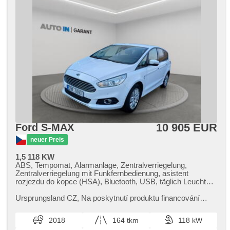
10 905 EUR
Ford S-MAX
neuer Preis
1,5 118 KW
ABS, Tempomat, Alarmanlage, Zentralverriegelung,
Zentralverriegelung mit Funkfernbedienung, asistent
rozjezdu do kopce (HSA), Bluetooth, USB, täglich Leuchten,
LED denní svícení, Nebelscheinwerfer,
Multifunktionslenkrad, Lenkrad einstellbar, Bordcomputer, El.
Ursprungsland CZ,​ Na poskytnutí produktu financování
Klappspiegel, Getönte Scheiben, beheizte Spiegel, isofix,
nevzniká právní nárok,​ nabídku financování vozidla Vám
beheizte Sitze, beheizte Lenkrad, parkovací senzory zadní,
rádi připravíme dle in...
2018
164 tkm
118 kW
parkovací senzory přední, Scheibenwischersensor,