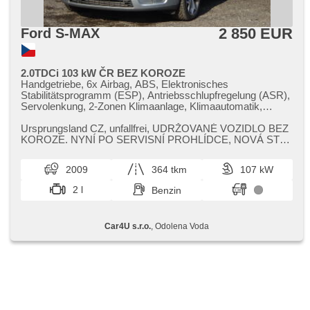
2 850 EUR
Ford S-MAX
2.0TDCi 103 kW ČR BEZ KOROZE
Handgetriebe, 6x Airbag, ABS, Elektronisches
Stabilitätsprogramm (ESP), Antriebsschlupfregelung (ASR),
Servolenkung, 2-Zonen Klimaanlage, Klimaautomatik,
Tempomat, Alufelgen, erfüllt 'EURO IV', Bordcomputer,
Navigation, parkovací senzory přední, parkovací senzory
Ursprungsland CZ,​ unfallfrei,​ UDRŽOVANÉ VOZIDLO BEZ
zadní, Scheibenwischersensor, Lenkrad einstellbar,
KOROZE. NYNÍ PO SERVISNÍ PROHLÍDCE,​ NOVÁ STK. ​
Multifunktionslenkrad, hands free, Bluetooth, El.
* Veškeré zobrazené informace ma...
Seitenscheiben, El. Spiegel, Wegfahrsperre,
2009
364 tkm
107 kW
Zentralverriegelung mit Funkfernbedienung,
Zentralverriegelung, beheizte Sitze, Nebelscheinwerfer,
2 l
Benzin
USB, AUX, Autoradio, CD-Spieler, Außenthermometer,
beheizte Spiegel, beheizte Frontscheibe, vyhřívané trysky
ostřikovačů čelního skla, Teilbare Rücksitzbank,
Car4U s.r.o.
, Odolena Voda
Heckscheibenwischer, Getönte Scheiben, zatmavená zadní
skla, přední pohon, Antrieb 4x2