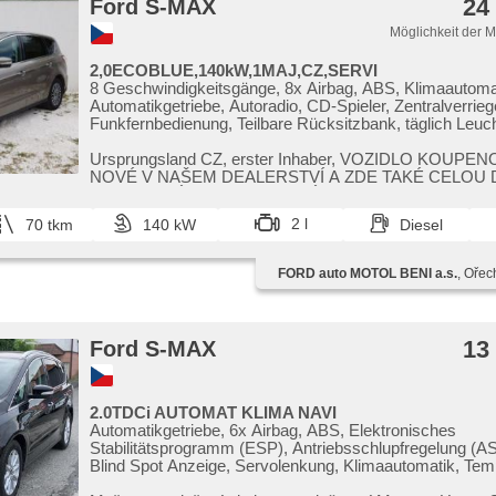
24
Ford S-MAX
Möglichkeit der 
2,0ECOBLUE,140kW,1MAJ,CZ,SERVI
8 Geschwindigkeitsgänge, 8x Airbag, ABS, Klimaautoma
Automatikgetriebe, Autoradio, CD-Spieler, Zentralverrieg
Funkfernbedienung, Teilbare Rücksitzbank, täglich Leuch
Seitenscheiben, El. Klappspiegel, El. Deckel des Kofferr
Spiegel, Uhr Spur, Blind Spot Anzeige, Wegfahrsperre,
Ursprungsland CZ,​ erster Inhaber,​ VOZIDLO KOUPE
Nebelscheinwerfer, Multifunktionslenkrad, Lenkrad einste
NOVÉ V NAŠEM DEALERSTVÍ A ZDE TAKÉ CELOU
Bordcomputer, Antrieb 4x4, Servolenkung, Antriebsschl
SERVISOVÁNO. KOMPLETNÍ SERVSI...
(ASR), Scheibenwischersensor, Lichtsensor, Reifendru
2 l
70 tkm
140 kW
Diesel
Elektronisches Stabilitätsprogramm (ESP), starten per T
Anhängerkupplung, Tempomat, USB, Außenthermometer
Sitze, beheizte Frontscheibe, beheizte Lenkrad, höhenei
FORD auto MOTOL BENI a.s.
, Ořec
Sitze, hands free, 2-Zonen Klimaanlage, Bluetooth, Start
System, Überwachung der Ermüdung des Fahrers, park
senzory přední, parkovací senzory zadní, Getönte Schei
rozjezdu do kopce (HSA), LED denní svícení, Android A
13
Ford S-MAX
CarPlay, elektronická ruční brzda, LED adaptivní světlo
Alufelgen
2.0TDCi AUTOMAT KLIMA NAVI
Automatikgetriebe, 6x Airbag, ABS, Elektronisches
Stabilitätsprogramm (ESP), Antriebsschlupfregelung (AS
Blind Spot Anzeige, Servolenkung, Klimaautomatik, Te
denní svícení, Alufelgen, Bordcomputer, elektronická ruč