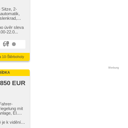
Sitze, 2-
aautomatik,
nslenkrad,
r,
bo úvěr sleva
hes
0​-22.0...
spiegel,
átka,
, Notbremsung
a 10-Štěrboholy
Werbung
BÍDKA
 850 EUR
Fahrer-
riegelung mit
nlage, El.
, El. Spiegel,
 je k vidění
nzory zadní,
55 / 7...