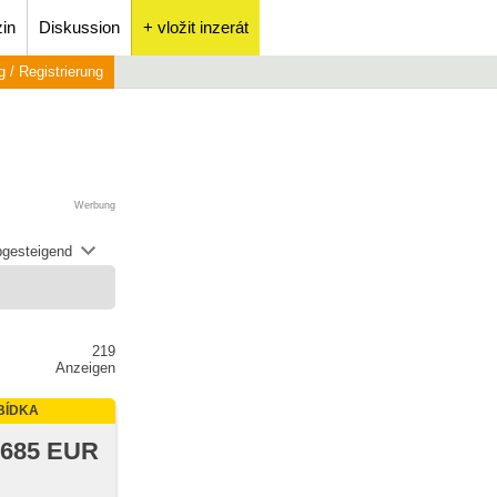
in
Diskussion
+ vložit inzerát
 / Registrierung
Werbung
abgesteigend
219
Anzeigen
BÍDKA
 685 EUR