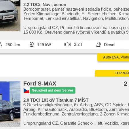
2.2 TDCi, Navi, xenon
Bordcomputer, paměť nastavení sedadla řidiče, beheizte 
Zonen Klimaanlage, Bluetooth, El. Seitenscheiben, Klim
Tempomat, Lenkrad einstellbar, Navigation, Multifunktio
Anhängerkupplung, Alufelgen, Handgetriebe, El. Spiegel,
Servolenkung, beheizte Frontscheibe, Xenonscheinwerfe
Ursprungsland CZ,​ Při použití financování na leasing ne
Zentralverriegelung mit Funkfernbedienung, Elektronisc
15 000 Kč. Otevřeno denně (včetně víkendů a svátků) 9.0
Stabilitätsprogramm (ESP), Nebelscheinwerfer, El. Klapp
ABS, Antriebsschlupfregelung (ASR), samostmívací zrc
2.2 l
250 tkm
129 kW
Diesel
elektronická ruční brzda, Beifahrerairbagdeaktivierung
(PEBS), Wegfahrsperre
Auto ESA
, Prah
TOP NA
2
Ford S-MAX
Neuigkeit auf dem Server
2,0 TDCi 103kW Titanium 7 MÍST
6 Geschwindigkeitsgänge, 6x Airbag, ABS, CD-Spieler, 
Airbag, Klimaautomatik, Autoradio, Bluetooth, Zentralver
Funkfernbedienung, Zentralverriegelung, 2-Zonen Klimaa
Seitenscheiben, El. Vorderscheiben, El. einstellbare Sitze
isofix, Klimaanlage, Handgetriebe, Nebelscheinwerfer,
Ursprungsland CZ,​ Garantie Scheck​- Heft,​ Vozidlo,​ které
Multifunktionslenkrad, Lenkrad einstellbar, parkovací se
na adrese: U Okruhu 587,​ Vestec u Prahy,​ tel.: 727 855 6