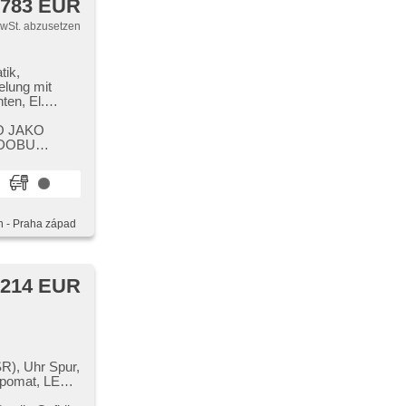
 783 EUR
MwSt. abzusetzen
tik,
elung mit
ten, El.
aums, El.
NO JAKO
llbar,
 DOBU
upfregelung
cksensor,
aste,
, beheizte
nstellbare
h - Praha západ
-Stop
ovací
ben, asistent
uto, Apple
 214 EUR
mety,
R), Uhr Spur,
mpomat, LED
ní brzda,