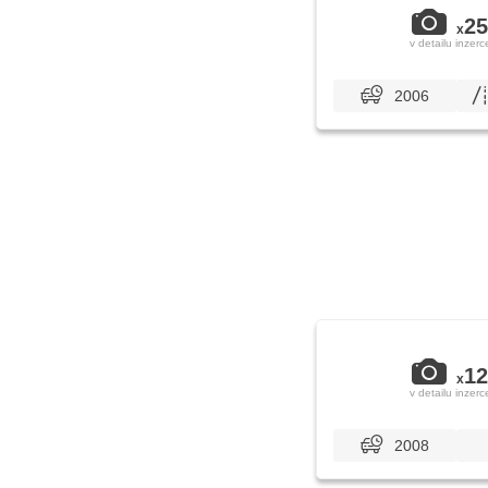
25
x
v detailu inzerc
2006
12
x
v detailu inzerc
2008