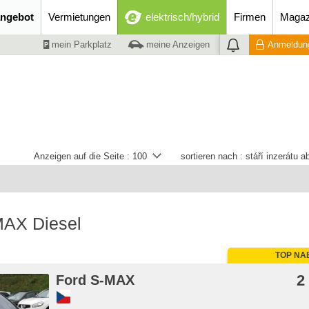
ngebot
Vermietungen
elektrisch/hybrid
Firmen
Magaz
mein Parkplatz
meine Anzeigen
Anmeldung
Anzeigen auf die Seite :
100
sortieren nach :
stáří inzerátu 
MAX Diesel
TOP NA
2
Ford S-MAX