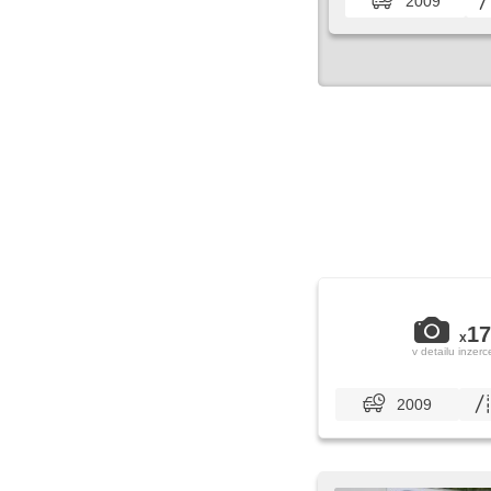
2009
17
x
v detailu inzerc
2009