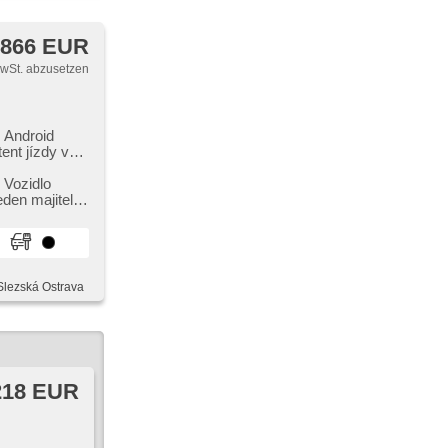
 866 EUR
MwSt. abzusetzen
, Android
ent jízdy v
jízdního
ferential,
​ Vozidlo
dio,
en majitel.
bedienung,
re
DAB), dotykové
l.
s free,
 Slezská Ostrava
rsperre, LED
llbar,
rkovací
VI',
nkung,
218 EUR
ní pádly pod
r,
es