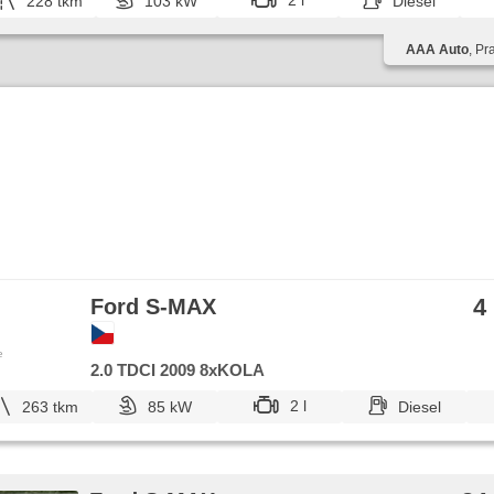
2 l
228 tkm
103 kW
Diesel
AAA Auto
, Pr
4
Ford S-MAX
e
2.0 TDCI 2009 8xKOLA
2 l
263 tkm
85 kW
Diesel