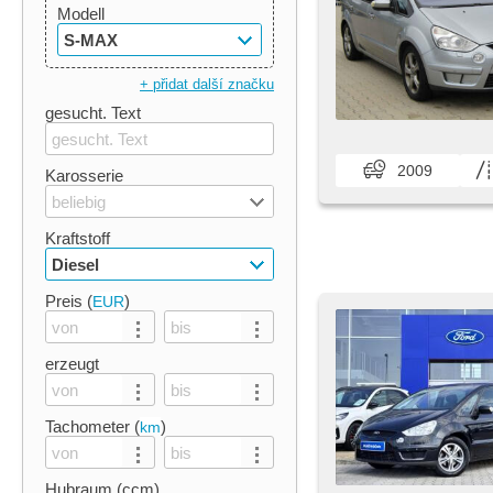
Modell
S-MAX
+ přidat další značku
gesucht. Text
2009
Karosserie
beliebig
Kraftstoff
Diesel
Preis (
)
EUR
erzeugt
Tachometer (
)
km
Hubraum (ccm)