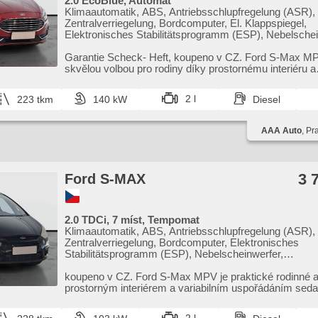
2.0 EcoBlue, Automat
Stabilitätsprogramm (ESP), Start-Stop System, starten p
Klimaautomatik, ABS, Antriebsschlupfregelung (ASR),
Anhängerkupplung, Tempomat, Getönte Scheiben, ukaza
Zentralverriegelung, Bordcomputer, El. Klappspiegel,
rychlostního limitu (SLIF), USB, Außenthermometer, behe
Elektronisches Stabilitätsprogramm (ESP), Nebelschei
beheizte Spiegel, beheizte Frontscheibe, vyhřívané trys
beheizte Sitze, Scheibenwischersensor, starten per Ta
ostřikovačů čelního skla, Ausziehbare Kopflehnen, höhen
Anhängerkupplung, Reifendrucksensor, USB, automati
Garantie Scheck​- Heft,​ koupeno v CZ. Ford S​-Max M
Sitze, Heckscheibenwischer, Heck LED Leuchte,
beheizte Frontscheibe, beheizte Lenkrad, Uhr Spur, S
skvělou volbou pro rodiny díky prostornému interiéru a
Schlossverblendung, zatmavená zadní skla
El. Seitenscheiben, Dachträger, Autoradio, Automatikg
pohodlnému uspořádán...
2 l
223 tkm
140 kW
Diesel
AAA Auto
, Pr
3 
Ford S-MAX
2.0 TDCi, 7 míst, Tempomat
Klimaautomatik, ABS, Antriebsschlupfregelung (ASR),
Zentralverriegelung, Bordcomputer, Elektronisches
Stabilitätsprogramm (ESP), Nebelscheinwerfer,
Scheibenwischersensor, Anhängerkupplung, 6x Airbag
Servolenkung, El. Seitenscheiben, Autoradio, Handget
koupeno v CZ. Ford S​-Max MPV je praktické rodinné a
prostorným interiérem a variabilním uspořádáním seda
bohatou v...