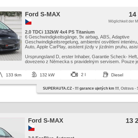
14
Ford S-MAX
Möglichkeit der 
2,0 TDCi 132kW 4x4 PS Titanium
6 Geschwindigkeitsgänge, 9x airbag, ABS, Adaptive
Geschwindigkeitsregelung, ambientní osvětlení interiéru
Auto, Apple CarPlay, asistent jízdy v jízdním pruhu, asist
koloně, asistent stability přívěsu (TSA), asistent změny 
pruhu, Klimaautomatik, Automatikgetriebe, autom. Sperrdi
Ursprungsland D,​ erster Inhaber,​ Garantie Scheck​- Heft,
automatisch im Berg bremsen , automatikparken, Autora
dovezeno z Německa s pravidelným servisem. Pouze jed
Bluetooth, CD-Spieler, Zentralverriegelung mit Funkfern
Po...
Zentralverriegelung, Beifahrerairbagdeaktivierung, Teilba
2 l
133 tkm
132 kW
Diesel
Rücksitzbank, täglich Leuchten, digitální příjem rádia (
ovládání palubního počítače, EDS, El. Seitenscheiben, E
Klappspiegel, El. Spiegel, elektronická ruční brzda, hand
SUPERAUTA.CZ - !!! garance ujetých km !!!
, Ostrava -
hlasové ovládání palubního počítače, Uhr Spur, Wegfah
adaptivní světlomety, LED denní svícení, Alufelgen,
Nebelscheinwerfer, Multifunktionslenkrad, Lenkrad einste
Notbremsung (PEBS), Bordcomputer, Parkassistent, pa
senzory přední, parkovací senzory zadní, erfüllt 'EURO 
Längssitzvorschub, Antrieb 4x4, Positionssitze, Servole
13 
Ford S-MAX
Antriebsschlupfregelung (ASR), Vorderlichter LED, řaze
volantem, samostmívací zrcátka, Navigation,
Scheibenwischersensor, Lichtsensor, Reifendrucksenso
Überwachung der Ermüdung des Fahrers, Elektronisch