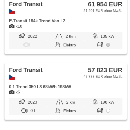
senzory zadní, Servolenkung, Automatikgetriebe, hlasové
61 954 EUR
Ford Transit
ovládání palubního počítače, dotykové ovládání palubního
počítače, asistent změny jízdního pruhu, Tempomat,
51 201 EUR ohne MwSt.
Adaptive Geschwindigkeitsregelung, El. Anlasser, starten
per Taste, asistent rozjezdu do kopce (HSA), erfüllt 'EURO
E-Transit 184k Trend Van L2
VI', Scheibenwischersensor, Lichtsensor, Garantie, zadní
x18
pohon
2022
2 tkm
135 kW
Elektro
57 823 EUR
Ford Transit
47 788 EUR ohne MwSt.
0.1 Trend 350 L3 68kWh 198kW
x6
2023
2 km
198 kW
0 l
Elektro