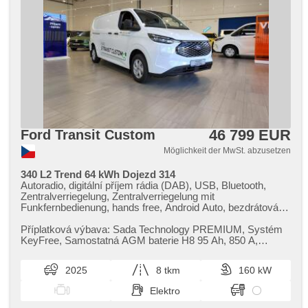
Bremsbelages, Vorderlichter LED, Heck LED Leuchte,
Start-Stop System, USB, Autoradio, digitální příjem rádia
(DAB), Außenthermometer, beheizte Spiegel, zadní pohon,
Längssitzvorschub, Ausziehbare Kopflehnen, El. Anlasser,
Garantie, digitální přístrojová deska, boční posuvné dveře
46 799 EUR
Ford Transit Custom
Möglichkeit der MwSt. abzusetzen
340 L2 Trend 64 kWh Dojezd 314
Autoradio, digitální příjem rádia (DAB), USB, Bluetooth,
Zentralverriegelung, Zentralverriegelung mit
Funkfernbedienung, hands free, Android Auto, bezdrátová
nabíječka mobilních telefonů, Apple CarPlay,
Wegfahrsperre, bezklíčové odemykání, El. Vorderscheiben,
Příplatková výbava: Sada Technology PREMIUM,​ Systém
El. Seitenscheiben, El. Spiegel, El. Klappspiegel, beheizte
KeyFree,​ Samostatná AGM baterie H8 95 Ah,​ 850 A,​
Spiegel, Dachträger, Vorderlichter LED, täglich Leuchten,
Palubní napájení Pro Power On...
dojezdové rezervní kolo, Klimaautomatik, Standheizung,
2025
8 tkm
160 kW
LED denní svícení, beheizte Sitze, 2-Zonen Klimaanlage,
automatické přepínání dálkových světel, höheneinstellbare
Elektro
Fahrersitz, Ausziehbare Kopflehnen, Lenkrad einstellbar,
Multifunktionslenkrad, beheizte Lenkrad, 2x Airbag,