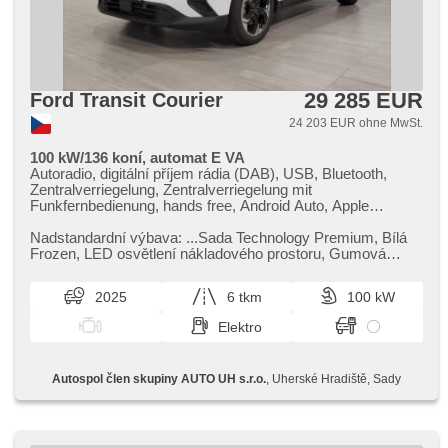
29 285 EUR
Ford Transit Courier
24 203 EUR ohne MwSt.
100 kW/136 koní, automat E VA
Autoradio, digitální příjem rádia (DAB), USB, Bluetooth,
Zentralverriegelung, Zentralverriegelung mit
Funkfernbedienung, hands free, Android Auto, Apple
CarPlay, Wegfahrsperre, El. Vorderscheiben, El.
Seitenscheiben, El. Spiegel, El. Klappspiegel, beheizte
Nadstandardní výbava: ...Sada Technology Premium,​ Bílá
Spiegel, beheizte Frontscheibe, Nebelscheinwerfer, autom.
Frozen,​ LED osvětlení nákladového prostoru,​ Gumová
Aktivation der Warnflutlicht, täglich Leuchten, dojezdové
podlahová krytina v nák...
rezervní kolo, Klimaautomatik, LED denní svícení, beheizte
2025
6 tkm
100 kW
Sitze, automatické přepínání dálkových světel, Ausziehbare
Kopflehnen, Positionssitze, Lenkrad einstellbar,
Elektro
Multifunktionslenkrad, beheizte Lenkrad, 6x Airbag,
Beifahrerairbagdeaktivierung, Bordcomputer, Navigation,
Parkassistent, Blind Spot Anzeige, Uhr Spur,
Autospol člen skupiny AUTO UH s.r.o.
, Uherské Hradiště, Sady
Außenthermometer, Fahrkamera, Alufelgen,
Abnutzungssensor des Bremsbelages, ABS, EDS,
Antriebsschlupfregelung (ASR), parkovací senzory přední,
Elektronisches Stabilitätsprogramm (ESP), Brems-
Assistent, parkovací senzory zadní, automatisch im Berg