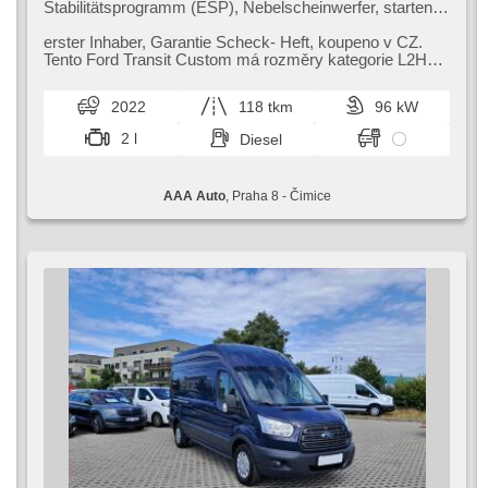
Stabilitätsprogramm (ESP), Nebelscheinwerfer, starten
per Taste, Anhängerkupplung, Reifendrucksensor, USB,
2x Airbag, beheizte Frontscheibe, Parkassistent, El.
erster Inhaber,​ Garantie Scheck​- Heft,​ koupeno v CZ.
Spiegel, Servolenkung, El. Seitenscheiben, Autoradio,
Tento Ford Transit Custom má rozměry kategorie L2H1,​
Handgetriebe
což znamená délku 5,​34 m...
2022
118 tkm
96 kW
2 l
Diesel
AAA Auto
, Praha 8 - Čimice