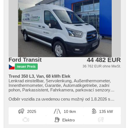
44 482 EUR
Ford Transit
36 762 EUR ohne MwSt.
neuer Preis
Trend 350 L3, Van, 68 kWh Elek
Lenkrad einstellbar, Servolenkung, Außenthermometer,
Innenthermometer, Garantie, Automatikgetriebe, zadní
pohon, Parkassistent, Fahrkamera, parkovací senzory
přední, parkovací senzory zadní, Nebelscheinwerfer,
Vorderlichter LED, Autoradio, USB, Bluetooth, digitální
Odběr vozidla za uvedenou cenu možný od 1.8.2026 s
příjem rádia (DAB), Android Auto, Apple CarPlay,
nájezdem do 10.000km. Je možná rezervace. Jedná se o
Klimaautomatik, täglich Leuchten, Lichtsensor, automatické
DEMO vozidlo,​ aktuální sta...
2025
10 tkm
135 kW
přepínání dálkových světel, Zentralverriegelung,
Zentralverriegelung mit Funkfernbedienung, ABS,
Elektro
Elektronisches Stabilitätsprogramm (ESP), Notbremsung
(PEBS), asistent rozjezdu do kopce (HSA), beheizte