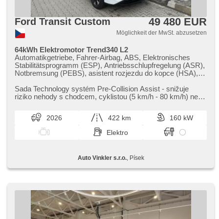
49 480 EUR
Ford Transit Custom
Möglichkeit der MwSt. abzusetzen
64kWh Elektromotor Trend340 L2
Automatikgetriebe, Fahrer-Airbag, ABS, Elektronisches
Stabilitätsprogramm (ESP), Antriebsschlupfregelung (ASR),
Notbremsung (PEBS), asistent rozjezdu do kopce (HSA),
ukazatel rychlostního limitu (SLIF), Uhr Spur, asistent jízdy
v jízdním pruhu, Überwachung der Ermüdung des Fahrers,
Sada Technology systém Pre​-Collision Assist ​- snižuje
Anhängerkupplung, Servolenkung, Klimaautomatik,
riziko nehody s chodcem,​ cyklistou (5 km/h ​- 80 km/h) nebo
Tempomat, täglich Leuchten, LED denní svícení,
jiným vozem (5 km...
automatické přepínání dálkových světel, erfüllt 'EURO VI',
2026
422 km
160 kW
Bordcomputer, hlasové ovládání palubního počítače,
dotykové ovládání palubního počítače, digitální přístrojový
Elektro
štít, volba jízdního režimu, elektronická ruční brzda,
parkovací senzory přední, parkovací senzory zadní,
Parkassistent, Fahrkamera, bezklíčové startování, Lenkrad
Auto Vinkler s.r.o.
, Písek
einstellbar, Multifunktionslenkrad,
Beifahrerairbagdeaktivierung, hands free, Android Auto,
Apple CarPlay, Bluetooth, El. Seitenscheiben, El.
Vorderscheiben, El. Klappspiegel, El. Spiegel, starten per
Taste, Wegfahrsperre, Alarmanlage, Zentralverriegelung mit
Funkfernbedienung, Zentralverriegelung, beheizte Sitze,
höheneinstellbare Sitze, höheneinstellbare Fahrersitz,
Positionssitze, Reifendrucksensor, Abnutzungssensor des