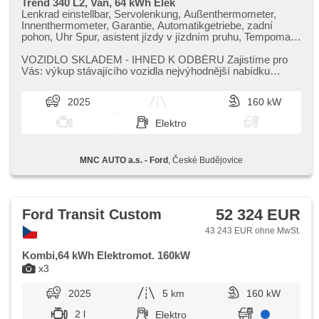
Trend 340 L2, Van, 64 kWh Elek
Lenkrad einstellbar, Servolenkung, Außenthermometer,
Innenthermometer, Garantie, Automatikgetriebe, zadní
pohon, Uhr Spur, asistent jízdy v jízdním pruhu, Tempomat,
Parkassistent, Fahrkamera, parkovací senzory přední,
parkovací senzory zadní, Autoradio, USB, Bluetooth,
VOZIDLO SKLADEM ​- IHNED K ODBĚRU Zajistíme pro
digitální příjem rádia (DAB), Android Auto, Apple CarPlay,
Vás: výkup stávajícího vozidla nejvýhodnější nabídku
hands free, Klimaautomatik, tepelné čerpadlo,
financování / operativního ...
Zentralverriegelung, Zentralverriegelung mit
2025
160 kW
Funkfernbedienung, Lichtsensor, automatické přepínání
dálkových světel, LED denní svícení, täglich Leuchten,
Elektro
Vorderlichter LED, Heck LED Leuchte, ABS, Elektronisches
Stabilitätsprogramm (ESP), Notbremsung (PEBS), asistent
rozjezdu do kopce (HSA), elektronická ruční brzda,
MNC AUTO a.s. - Ford
, České Budějovice
Bordcomputer, digitální přístrojový štít, digitální přístrojová
deska, höheneinstellbare Sitze, beheizte Frontscheibe,
Scheibenwischersensor, El. Seitenscheiben, Getönte
Scheiben, El. Spiegel, beheizte Spiegel, Reifendrucksensor,
beheizte Lenkrad
52 324 EUR
Ford Transit Custom
43 243 EUR ohne MwSt.
Kombi,64 kWh Elektromot. 160kW
x3
2025
5 km
160 kW
2 l
Elektro