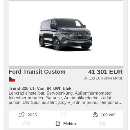
41 301 EUR
Ford Transit Custom
34 133 EUR ohne MwSt.
Trend 320 L1, Van, 64 kWh Elek
Lenkrad einstellbar, Servolenkung, Außenthermometer,
Innenthermometer, Garantie, Automatikgetriebe, zadní
pohon, Uhr Spur, asistent jízdy v jízdním pruhu, Tempomat,
Parkassistent, Fahrkamera, parkovací senzory přední,
parkovací senzory zadní, Autoradio, USB, Bluetooth,
2025
100 kW
digitální příjem rádia (DAB), Android Auto, Apple CarPlay,
hands free, Klimaautomatik, tepelné čerpadlo,
Elektro
Zentralverriegelung, Zentralverriegelung mit