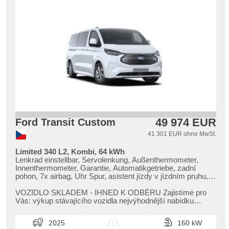
pohon, Automatikgetriebe, asistent jízdy v jízdním pruhu,
Uhr Spur, ABS
49 974 EUR
Ford Transit Custom
41 301 EUR ohne MwSt.
Limited 340 L2, Kombi, 64 kWh
Lenkrad einstellbar, Servolenkung, Außenthermometer,
Innenthermometer, Garantie, Automatikgetriebe, zadní
pohon, 7x airbag, Uhr Spur, asistent jízdy v jízdním pruhu,
Tempomat, Parkassistent, Fahrkamera, parkovací senzory
přední, parkovací senzory zadní, Autoradio, USB, Bluetooth,
VOZIDLO SKLADEM ​- IHNED K ODBĚRU Zajistíme pro
digitální příjem rádia (DAB), Android Auto, Apple CarPlay,
Vás: výkup stávajícího vozidla nejvýhodnější nabídku
hands free, Klimaautomatik, tepelné čerpadlo,
financování / operativního l...
Zentralverriegelung, Zentralverriegelung mit
2025
160 kW
Funkfernbedienung, bezklíčové odemykání, starten per