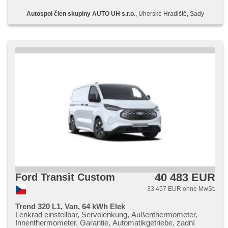
Beifahrerairbagdeaktivierung, Bordcomputer, Navigation,
Autospol člen skupiny AUTO UH s.r.o.
, Uherské Hradiště, Sady
Parkassistent, automatikparken, Blind Spot Anzeige, Uhr
Spur, Außenthermometer, Fahrkamera, Überwachung der
Ermüdung des Fahrers, 360° monitorovací systém (AVM),
Alufelgen, Abnutzungssensor des Bremsbelages, ABS,
EDS, Antriebsschlupfregelung (ASR), parkovací senzory
přední, Elektronisches Stabilitätsprogramm (ESP),
parkovací senzory zadní, Reifendrucksensor,
Servolenkung, Automatikgetriebe, Antrieb 4x2, hlídání
provozu při couvání (RCTA), ukazatel rychlostního limitu
(SLIF), hlasové ovládání palubního počítače, dotykové
ovládání palubního počítače, digitální přístrojový štít, volba
jízdního režimu, Notbremsung (PEBS), asistent změny
jízdního pruhu, asistent jízdy v jízdním pruhu, asistent
stability přívěsu (TSA), Tempomat, Adaptive
Geschwindigkeitsregelung, El. Anlasser, starten per Taste,
erfüllt 'EURO VI', Scheibenwischersensor, Lichtsensor,
Garantie, zadní pohon, digitální přístrojová deska, wifi
hotspot, tepelné čerpadlo, boční posuvné dveře, malý
kožený paket
40 483 EUR
Ford Transit Custom
33 457 EUR ohne MwSt.
Trend 320 L1, Van, 64 kWh Elek
Lenkrad einstellbar, Servolenkung, Außenthermometer,
Innenthermometer, Garantie, Automatikgetriebe, zadní