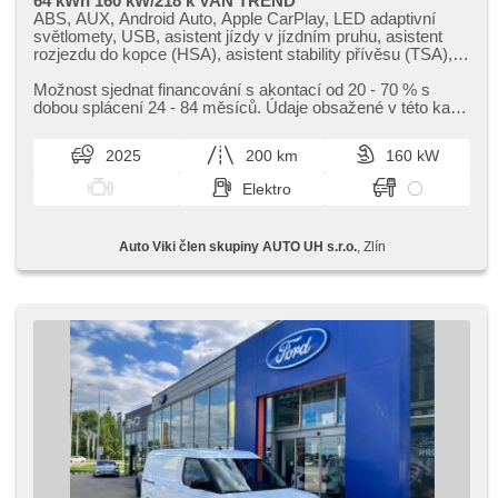
64 kWh 160 kW/218 k VAN TREND
ABS, AUX, Android Auto, Apple CarPlay, LED adaptivní
světlomety, USB, asistent jízdy v jízdním pruhu, asistent
rozjezdu do kopce (HSA), asistent stability přívěsu (TSA),
Klimaautomatik, Automatikgetriebe, automatické přepínání
dálkových světel, Autoradio, Bluetooth, digitální příjem rádia
Možnost sjednat financování s akontací od 20 ​- 70 % s
(DAB), dotykové ovládání palubního počítače, 2-Zonen
dobou splácení 24 ​- 84 měsíců. Údaje obsažené v této kartě
Klimaanlage, El. Vorderscheiben, elektronická ruční brzda,
vozu mají informa...
hands free, hlasové ovládání palubního počítače, Uhr Spur,
2025
200 km
160 kW
hlídání provozu při couvání (RCTA), Lenkrad einstellbar,
Parkassistent, Fahrkamera, parkovací senzory přední,
Elektro
parkovací senzory zadní, erfüllt 'EURO VI', Antrieb 4x2,
Vorderlichter LED, Scheibenwischersensor, Lichtsensor,
Reifendrucksensor, tepelné čerpadlo, Außenthermometer,
Auto Viki člen skupiny AUTO UH s.r.o.
, Zlín
Innenthermometer, Heck LED Leuchte