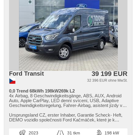
39 199 EUR
Ford Transit
32 396 EUR ohne MwSt.
0,0 Trend 68kWh 198kW269k L2
4x Airbag, 8 Geschwindigkeitsgänge, ABS, AUX, Android
Auto, Apple CarPlay, LED denní svícení, USB, Adaptive
Geschwindigkeitsregelung, Fahrer-Airbag, asistent jízdy v
jízdním pruhu, asistent rozjezdu do kopce (HSA),
Klimaautomatik, Automatikgetriebe, automatické přepínání
Ursprungsland CZ,​ erster Inhaber,​ Garantie Scheck​- Heft,​
dálkových světel, Autoradio, Bluetooth, Zentralverriegelung
DEMO vozidlo společnosti Ford Kačmáček,​ které je k
mit Funkfernbedienung, Zentralverriegelung, täglich
vidění na adrese: U Ok...
Leuchten, digitální příjem rádia (DAB), El. Vorderscheiben,
2023
31 tkm
198 kW
El. einstellbare Sitze, El. Klappspiegel, El. Spiegel,