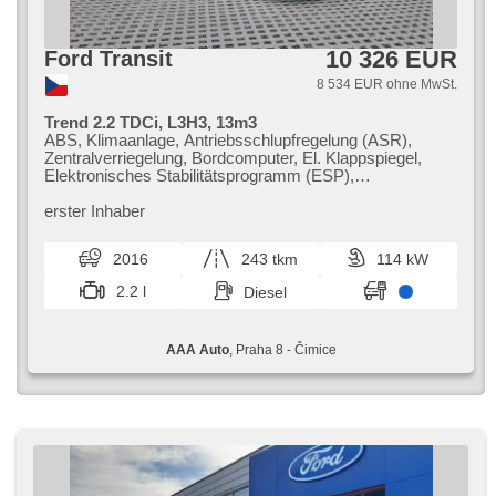
10 326 EUR
Ford Transit
8 534 EUR ohne MwSt.
Trend 2.2 TDCi, L3H3, 13m3
ABS, Klimaanlage, Antriebsschlupfregelung (ASR),
Zentralverriegelung, Bordcomputer, El. Klappspiegel,
Elektronisches Stabilitätsprogramm (ESP),
Nebelscheinwerfer, beheizte Sitze,
Scheibenwischersensor, Reifendrucksensor, USB, 6x
erster Inhaber
Airbag, El. einstellbare Sitze, Servolenkung, Autoradio,
Handgetriebe
2016
243 tkm
114 kW
2.2 l
Diesel
AAA Auto
, Praha 8 - Čimice