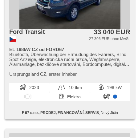
33 040 EUR
Ford Transit
27 306 EUR ohne MwSt.
EL 198kW CZ od FORD67
Bluetooth, Überwachung der Ermüdung des Fahrers, Blind
Spot Anzeige, elektronická ruční brzda, Wegfahrsperre,
Alarmanlage, bezklíčové startování, Bordcomputer, digitální
příjem rádia (DAB), AUX, USB, dotykové ovládání
palubního počítače, Autoradio, Apple CarPlay, Android Auto,
Ursprungsland CZ,​ erster Inhaber
Multifunktionslenkrad, beheizte Lenkrad, Lenkrad einstellbar,
Klimaablage, höheneinstellbare Fahrersitz, beheizte Sitze,
2023
10 tkm
198 kW
täglich Leuchten, automatické přepínání dálkových světel,
Nebelscheinwerfer, Alufelgen, Scheibenwischersensor,
Elektro
Lichtsensor, El. Vorderscheiben, Getönte Scheiben,
beheizte Frontscheibe, Vorderlichter LED,
Zentralverriegelung mit Funkfernbedienung, Teilbare
F 67 s.r.o., PRODEJ, FINANCOVÁNÍ, SERVIS
, Nový Jičín
Rücksitzbank, hlasové ovládání palubního počítače,
Tempomat, hands free, Fahrkamera, parkovací senzory
přední, Außenthermometer, Servolenkung, Elektronisches
Stabilitätsprogramm (ESP), Antriebsschlupfregelung (ASR),
EDS, automatisch im Berg bremsen , 4x Airbag, zadní