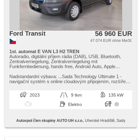
boční posuvné dveře
56 960 EUR
Ford Transit
47 074 EUR ohne MwSt.
1st. automat E VAN L3 H2 TREN
Autoradio, digitální příjem rádia (DAB), USB, Bluetooth,
Zentralverriegelung, Zentralverriegelung mit
Funkfernbedienung, hands free, Android Auto, Apple
CarPlay, Wegfahrsperre, bezklíčové odemykání, El.
Vorderscheiben, El. Seitenscheiben, El. Spiegel, El.
Nadstandardní výbava: ...Sada Technology Ultimate 1 ​-
Klappspiegel, beheizte Spiegel, beheizte Frontscheibe,
navigační systém s online cloudovým připojením,​ rozšířený
zpětné kamery, Bi Xenon-Scheinwerfer, täglich Leuchten,
o aktuální inform...
plnohodnotné rezervní kolo, Umrichter 220V,
2023
9 tkm
135 kW
Klimaautomatik, LED denní svícení, beheizte Sitze,
automatické přepínání dálkových světel, höheneinstellbare
Elektro
Fahrersitz, Ausziehbare Kopflehnen, Lenkrad einstellbar,
Multifunktionslenkrad, Fahrer-Airbag, Bordcomputer,
Navigation, Parkassistent, Blind Spot Anzeige, Uhr Spur,
Autospol člen skupiny AUTO UH s.r.o.
, Uherské Hradiště, Sady
Außenthermometer, Fahrkamera, Abnutzungssensor des
Bremsbelages, ABS, EDS, Antriebsschlupfregelung (ASR),
parkovací senzory přední, Elektronisches
Stabilitätsprogramm (ESP), Brems-Assistent, parkovací