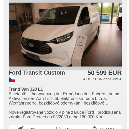
bremsen , Reifendrucksensor, Servolenkung,
Automatikgetriebe, hlasové ovládání palubního počítače,
dotykové ovládání palubního počítače, digitální přístrojový
štít, elektronická ruční brzda, Notbremsung (PEBS),
asistent změny jízdního pruhu, asistent jízdy v jízdním
pruhu, Tempomat, El. Anlasser, starten per Taste, asistent
rozjezdu do kopce (HSA), erfüllt 'EURO VI',
Scheibenwischersensor, Lichtsensor, Garantie, přední
pohon, digitální přístrojová deska, boční posuvné dveře,
malý kožený paket
50 599 EUR
Ford Transit Custom
41 817 EUR ohne MwSt.
Trend Van 320 L1
Bluetooth, Überwachung der Ermüdung des Fahrers, autom.
Aktivation der Warnflutlicht, elektronická ruční brzda,
Wegfahrsperre, bezklíčové odemykání, bezklíčové
startování, Bordcomputer, digitální příjem rádia (DAB), USB,
dotykové ovládání palubního počítače, Autoradio, Apple
Nové registrované vozidlo v plné záruce Ford​+ prodloužená
CarPlay, Android Auto, Multifunktionslenkrad, Lenkrad
záruka Ford Protect do 03/2033 nebo 160 000 Km,​...
einstellbar, Trennnetz im Gepäckraum, höheneinstellbare
Kontakt: mobil: ​+420...
Fahrersitz, Heckscheibenwischer, täglich Leuchten, Heck