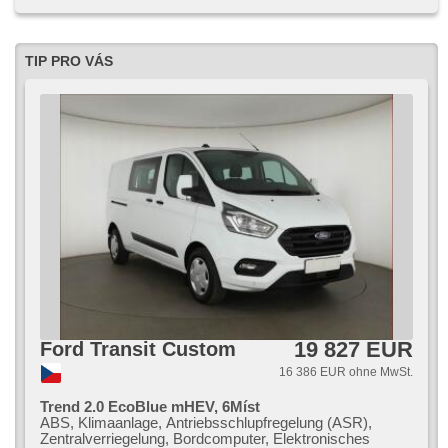
senzory přední, parkovací senzory zadní, Getönte
Scheiben, asistent rozjezdu do kopce (HSA), LED denní
svícení, Android Auto, Apple CarPlay, digitální příjem rádia
(DAB)
TIP PRO VÁS
19 827 EUR
Ford Transit Custom
16 386 EUR ohne MwSt.
Trend 2.0 EcoBlue mHEV, 6Míst
ABS, Klimaanlage, Antriebsschlupfregelung (ASR),
Zentralverriegelung, Bordcomputer, Elektronisches