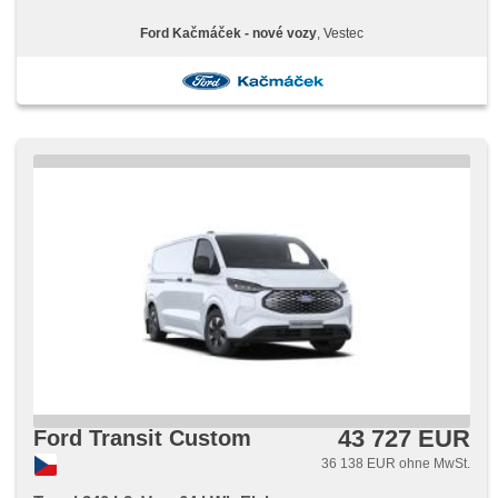
Funkfernbedienung, Lichtsensor, automatické přepínání
dálkových světel, LED denní svícení, täglich Leuchten,
Ford Kačmáček - nové vozy
, Vestec
Vorderlichter LED, Heck LED Leuchte, ABS, Elektronisches
Stabilitätsprogramm (ESP), Notbremsung (PEBS), asistent
rozjezdu do kopce (HSA), elektronická ruční brzda,
Bordcomputer, digitální přístrojový štít, digitální přístrojová
deska, höheneinstellbare Sitze, beheizte Frontscheibe,
Scheibenwischersensor, El. Seitenscheiben, Getönte
Scheiben, El. Spiegel, beheizte Spiegel, Reifendrucksensor,
El. Klappspiegel
43 727 EUR
Ford Transit Custom
36 138 EUR ohne MwSt.