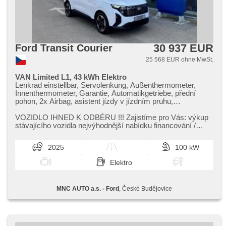
30 937 EUR
Ford Transit Courier
25 568 EUR ohne MwSt.
VAN Limited L1, 43 kWh Elektro
Lenkrad einstellbar, Servolenkung, Außenthermometer,
Innenthermometer, Garantie, Automatikgetriebe, přední
pohon, 2x Airbag, asistent jízdy v jízdním pruhu,
Parkassistent, Fahrkamera, parkovací senzory přední,
parkovací senzory zadní, El. Spiegel, beheizte Spiegel,
VOZIDLO IHNED K ODBĚRU !!! Zajistíme pro Vás: výkup
beheizte Frontscheibe, beheizte Lenkrad, El. einstellbare
stávajícího vozidla nejvýhodnější nabídku financování /
Sitze, Autoradio, USB, Bluetooth, digitální příjem rádia
operativního leasin...
(DAB), Android Auto, Apple CarPlay, LED denní svícení,
2025
100 kW
täglich Leuchten, Lichtsensor, automatické přepínání
dálkových světel, Nebelscheinwerfer, Heck LED Leuchte,
Elektro
Klimaautomatik, Scheibenwischersensor, Bordcomputer,
digitální přístrojový štít, digitální přístrojová deska,
elektronická ruční brzda, Tempomat, ABS, Elektronisches
MNC AUTO a.s. - Ford
, České Budějovice
Stabilitätsprogramm (ESP), asistent rozjezdu do kopce
(HSA), El. Seitenscheiben, Getönte Scheiben, Alufelgen,
Reifendrucksensor, Blind Spot Anzeige, Uhr Spur, asistent
jízdy v koloně, Adaptive Geschwindigkeitsregelung, LED
adaptivní světlomety, El. Klappspiegel