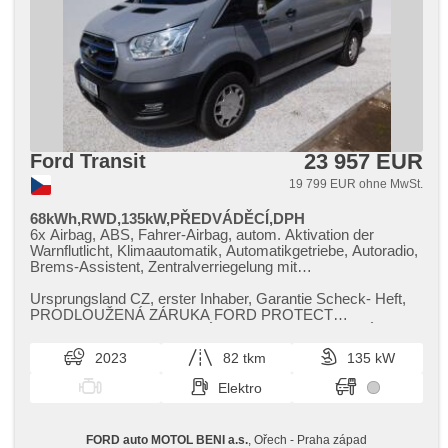
23 957 EUR
Ford Transit
19 799 EUR ohne MwSt.
68kWh,RWD,135kW,PŘEDVÁDĚCÍ,DPH
6x Airbag, ABS, Fahrer-Airbag, autom. Aktivation der
Warnflutlicht, Klimaautomatik, Automatikgetriebe, Autoradio,
Brems-Assistent, Zentralverriegelung mit
Funkfernbedienung, Zentralverriegelung, täglich Leuchten,
El. Vorderscheiben, El. Klappspiegel, El. Spiegel, Uhr Spur,
Ursprungsland CZ,​ erster Inhaber,​ Garantie Scheck​- Heft,​
Wegfahrsperre, Nebelscheinwerfer, Multifunktionslenkrad,
PRODLOUŽENÁ ZÁRUKA FORD PROTECT
Lenkrad einstellbar, Bordcomputer, Parkassistent,
5LET/150000KM.NABIJECÍ KABEL PRO NABIJENÍ...
Servolenkung, Antriebsschlupfregelung (ASR), Navigation,
2023
82 tkm
135 kW
Scheibenwischersensor, Lichtsensor, Reifendrucksensor,
Elektronisches Stabilitätsprogramm (ESP), starten per
Elektro
Taste, Tempomat, USB, Außenthermometer, beheizte
Spiegel, beheizte Frontscheibe, höheneinstellbare
Fahrersitz, hands free, Bluetooth, Start-Stop System,
FORD auto MOTOL BENI a.s.
, Ořech - Praha západ
Notbremsung (PEBS), samostmívací zrcátka, parkovací