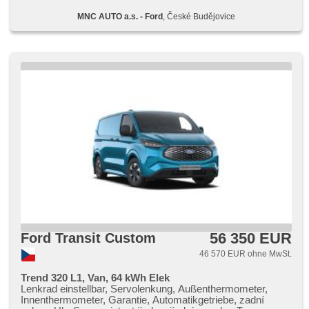
Lenkrad, Bordcomputer, elektronická ruční brzda, beheizte
MNC AUTO a.s. - Ford
, České Budějovice
Frontscheibe, El. Seitenscheiben, Getönte Scheiben, El.
Spiegel, beheizte Spiegel, Reifendrucksensor,
Xenonscheinwerfer, LED denní svícení
56 350 EUR
Ford Transit Custom
46 570 EUR ohne MwSt.
Trend 320 L1, Van, 64 kWh Elek
Lenkrad einstellbar, Servolenkung, Außenthermometer,
Innenthermometer, Garantie, Automatikgetriebe, zadní