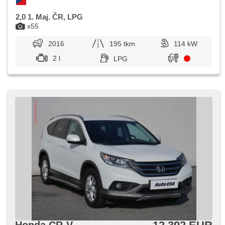
2,0 1. Maj. ČR, LPG
x55
2016
195 tkm
114 kW
2 l
LPG