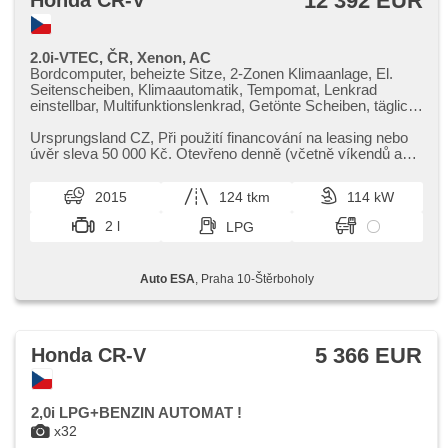
12 392 EUR
Honda CR-V
2.0i-VTEC, ČR, Xenon, AC
Bordcomputer, beheizte Sitze, 2-Zonen Klimaanlage, El.
Seitenscheiben, Klimaautomatik, Tempomat, Lenkrad
einstellbar, Multifunktionslenkrad, Getönte Scheiben, täglich
Leuchten, LPG im Kfz-Schein, Alufelgen, Handgetriebe, El.
Spiegel, beheizte Spiegel, Servolenkung,
Ursprungsland CZ,​ Při použití financování na leasing nebo
Zentralverriegelung, Xenonscheinwerfer, Zentralverriegelung
úvěr sleva 50 000 Kč. Otevřeno denně (včetně víkendů a
mit Funkfernbedienung, Elektronisches Stabilitätsprogramm
svátků) 9.00​-22.0...
(ESP), Scheibenwischersensor, Nebelscheinwerfer,
2015
124 tkm
114 kW
Reifendrucksensor, ABS, Antriebsschlupfregelung (ASR),
isofix, Fahrkamera, Wegfahrsperre, 4x Airbag, Lichtsensor
2 l
LPG
Auto ESA
, Praha 10-Štěrboholy
5 366 EUR
Honda CR-V
2,0i LPG+BENZIN AUTOMAT !
x32