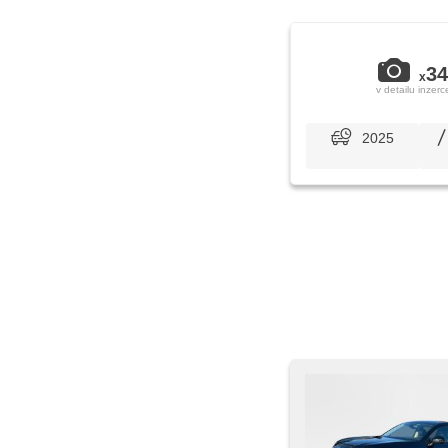
34
x
v detailu inzerc
2025