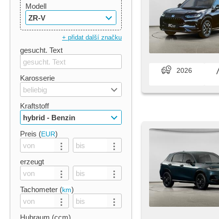
Modell
ZR-V
+ přidat další značku
gesucht. Text
2026
Karosserie
beliebig
Kraftstoff
hybrid - Benzin
Preis (
)
EUR
erzeugt
Tachometer (
)
km
Hubraum (ccm)