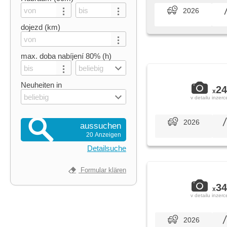
2026
dojezd (km)
max. doba nabíjení 80% (h)
beliebig
Neuheiten in
24
x
beliebig
v detailu inzerc
2026
aussuchen
20 Anzeigen
Detailsuche
Formular klären
34
x
v detailu inzerc
2026