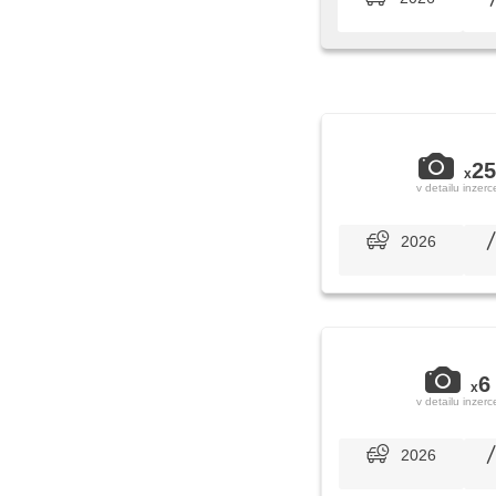
25
x
v detailu inzerc
2026
6
x
v detailu inzerc
2026