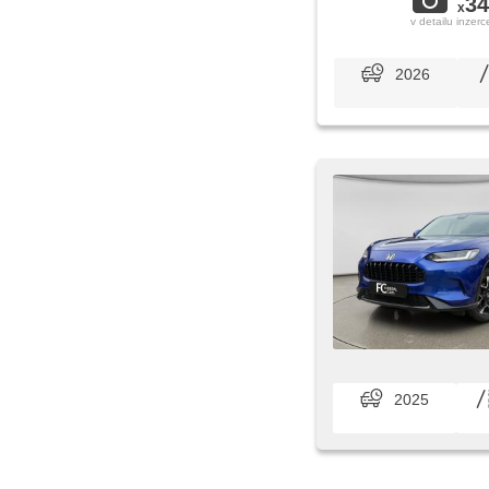
34
x
v detailu inzerc
2026
2025