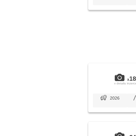
18
x
v detailu inzerc
2026