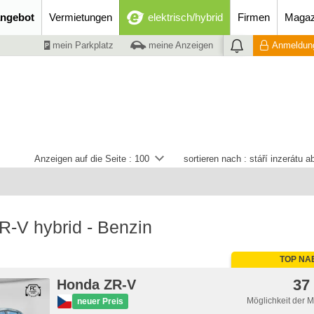
ngebot
Vermietungen
elektrisch/hybrid
Firmen
Magaz
mein Parkplatz
meine Anzeigen
Anmeldung
Anzeigen auf die Seite :
100
sortieren nach :
stáří inzerátu 
-V hybrid - Benzin
TOP NA
37
Honda ZR-V
Möglichkeit der 
neuer Preis