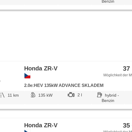
Benzin
37
Honda ZR-V
Möglichkeit der M
e
2.0e:HEV 135kW ADVANCE SKLADEM
2 l
11 km
135 kW
hybrid -
Benzin
35
Honda ZR-V