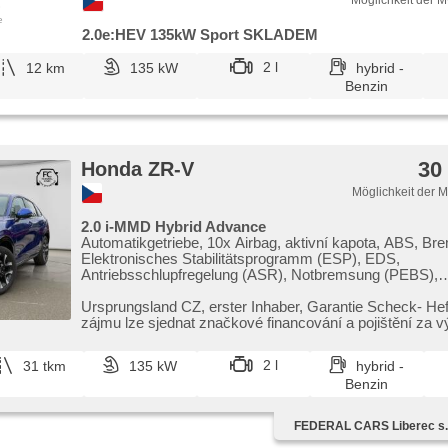
Möglichkeit der M
e
2.0e:HEV 135kW Sport SKLADEM
2 l
12 km
135 kW
hybrid -
Benzin
30
Honda ZR-V
Möglichkeit der 
2.0 i-MMD Hybrid Advance
Automatikgetriebe, 10x Airbag, aktivní kapota, ABS, Br
Elektronisches Stabilitätsprogramm (ESP), EDS,
Antriebsschlupfregelung (ASR), Notbremsung (PEBS),
Geschwindigkeitsregelung von der Hang, asistent rozje
(HSA), ukazatel rychlostního limitu (SLIF), Uhr Spur, Bli
Ursprungsland CZ,​ erster Inhaber,​ Garantie Scheck​- Hef
Anzeige, asistent jízdy v koloně, asistent změny jízdníh
zájmu lze sjednat značkové financování a pojištění za v
asistent jízdy v jízdním pruhu, Überwachung der Ermüd
Fahrers, automatisch im Berg bremsen , Servolenkung,
2 l
31 tkm
135 kW
hybrid -
Klimaanlage, Klimaautomatik, Adaptive Geschwindigkeit
Benzin
Tempomat, LED adaptivní světlomety, täglich Leuchten,
svícení, automatické přepínání dálkových světel, Alufelge
'EURO VI', Bordcomputer, dotykové ovládání palubního 
FEDERAL CARS Liberec s.r
digitální přístrojový štít, volba jízdního režimu, elektroni