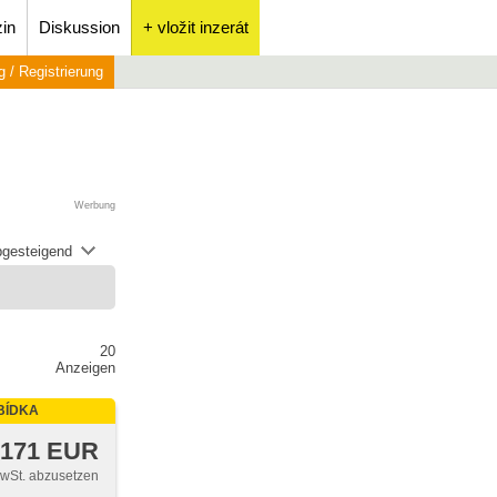
in
Diskussion
+ vložit inzerát
 / Registrierung
Werbung
abgesteigend
20
Anzeigen
BÍDKA
 171 EUR
MwSt. abzusetzen