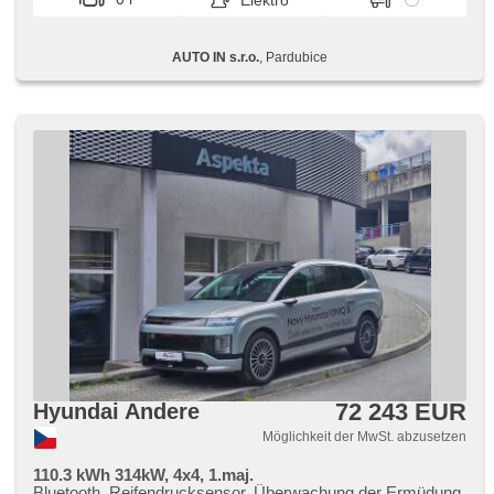
Elektro
Multifunktionslenkrad, Lenkrad einstellbar, Bordcomputer,
beheizte Spiegel
AUTO IN s.r.o.
, Pardubice
72 243 EUR
Hyundai Andere
Möglichkeit der MwSt. abzusetzen
110.3 kWh 314kW, 4x4, 1.maj.
Bluetooth, Reifendrucksensor, Überwachung der Ermüdung