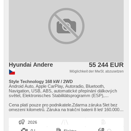
55 244 EUR
Hyundai Andere
Möglichkeit der MwSt. abzusetzen
Style Technology 168 kW / 2WD
Android Auto, Apple CarPlay, Autoradio, Bluetooth,
Navigation, USB, ABS, automatické přepínání dálkových
světel, Elektronisches Stabilitätsprogramm (ESP),
Tempomat, Reifendrucksensor, 2x Airbag,
Beifahrerairbagdeaktivierung, isofix, Fahrkamera, parkovací
Cena platí pouze pro podnikatele.Zdarma záruka 5let bez
senzory přední, parkovací senzory zadní, ukazatel
omezení kilometrů. Záruka na trakční baterii 8 let/ 160.000
rychlostního limitu (SLIF), Teilbare Rücksitzbank, beheizte
km. Navigace ...
Sitze, beheizte Lenkrad, täglich Leuchten, LED denní
2026
svícení, Zentralverriegelung, Zentralverriegelung mit
Funkfernbedienung, Wegfahrsperre, digitální přístrojový štít,
0 l