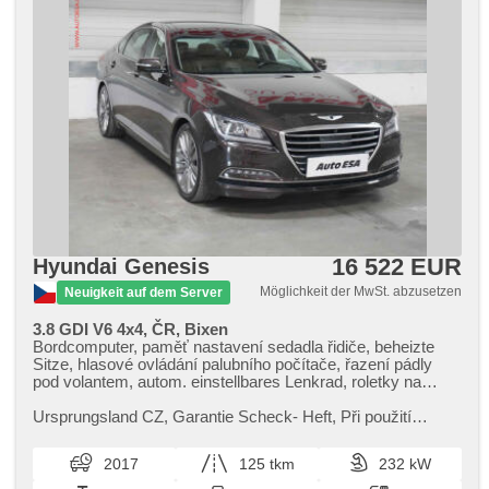
16 522 EUR
Hyundai Genesis
Möglichkeit der MwSt. abzusetzen
Neuigkeit auf dem Server
3.8 GDI V6 4x4, ČR, Bixen
Bordcomputer, paměť nastavení sedadla řidiče, beheizte
Sitze, hlasové ovládání palubního počítače, řazení pádly
pod volantem, autom. einstellbares Lenkrad, roletky na
zadních oknech, odvětrávaná sedadla, Bluetooth, ambientní
osvětlení interiéru, El. einstellbare Sitze, El. Seitenscheiben,
Ursprungsland CZ,​ Garantie Scheck​- Heft,​ Při použití
Klimaautomatik, Ledersitze, Lenkrad einstellbar, Navigation,
financování na leasing nebo úvěr sleva 50 000 Kč. Otevřeno
Multifunktionslenkrad, USB, Adaptive
denně (včetně víke...
2017
125 tkm
232 kW
Geschwindigkeitsregelung, Getönte Scheiben, Bi Xenon-
Scheinwerfer, Automatikgetriebe, bezklíčové odemykání, El.