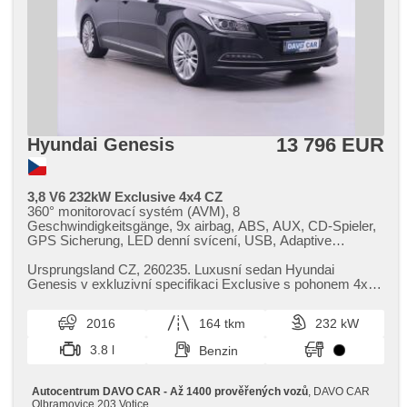
13 796 EUR
Hyundai Genesis
3,8 V6 232kW Exclusive 4x4 CZ
360° monitorovací systém (AVM), 8
Geschwindigkeitsgänge, 9x airbag, ABS, AUX, CD-Spieler,
GPS Sicherung, LED denní svícení, USB, Adaptive
Geschwindigkeitsregelung, Alarmanlage, asistent jízdy v
jízdním pruhu, asistent rozjezdu do kopce (HSA),
Ursprungsland CZ,​ 260235. Luxusní sedan Hyundai
Klimaautomatik, Automatikgetriebe, automatisch im Berg
Genesis v exkluzivní specifikaci Exclusive s pohonem 4x4
bremsen , automatické přepínání dálkových světel,
a výkonným šestiválcem 3....
bezklíčové odemykání, Bi Xenon-Scheinwerfer, Bluetooth,
2016
164 tkm
232 kW
Brems-Assistent, Zentralverriegelung mit
Funkfernbedienung, Zentralverriegelung, täglich Leuchten,
3.8 l
Benzin
digitální příjem rádia (DAB), dotykové ovládání palubního
počítače, 2-Zonen Klimaanlage, Teilbare Rücksitzbank,
Holzverkleidung, El. Wagentürschlüssung, el. nastavitelná
Autocentrum DAVO CAR - Až 1400 prověřených vozů
, DAVO CAR
zadní sedadla, El. Seitenscheiben, El. einstellbare Sitze, El.
Olbramovice 203 Votice