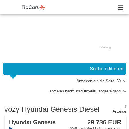
Werbung
Suche editieren
Anzeigen auf die Seite:
50
sortieren nach:
stáří inzerátu abgesteigend
1
vozy Hyundai Genesis Diesel
Anzeige
29 736 EUR
Hyundai Genesis
Möglichkeit der MwSt. abzusetzen