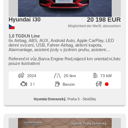
20 198 EUR
Hyundai i30
Möglichkeit der MwSt. abzusetzen
1,0 TGDI,N Line
6x Airbag, ABS, AUX, Android Auto, Apple CarPlay, LED
denní svícení, USB, Fahrer-Airbag, aktivní kapota,
Alarmanlage, asistent jízdy v jízdním pruhu, asistent
rozjezdu do kopce (HSA), autom. Aktivation der
Warnflutlicht, Autoradio, Bluetooth, Brems-Assistent,
Referenční vůz,​Barva Engine Red,​nájezd km orientační,​foto
Zentralverriegelung mit Funkfernbedienung,
pouze ilustrativní
Zentralverriegelung, Beifahrerairbagdeaktivierung, täglich
Leuchten, digitální příjem rádia (DAB), digitální přístrojová
2024
20 tkm
73 kW
deska, digitální přístrojový štít, dotykové ovládání palubního
počítače, El. Seitenscheiben, El. Spiegel, hands free,
1 l
Benzin
Wegfahrsperre, isofix, Klimaanlage, Alufelgen,
Nebelscheinwerfer, Multifunktionslenkrad, Lenkrad
einstellbar, Notbremsung (PEBS), Bordcomputer,
Hyundai Domanský
, Praha 5 - Stodůlky
Fahrkamera, parkovací senzory zadní, Servolenkung,
Antriebsschlupfregelung (ASR), Vorderlichter LED,
Navigation, Scheibenwischersensor, Lichtsensor,
Reifendrucksensor, Überwachung der Ermüdung des
Fahrers, Elektronisches Stabilitätsprogramm (ESP),
Tempomat, Außenthermometer, volba jízdního režimu,
beheizte Spiegel, Ausziehbare Kopflehnen,