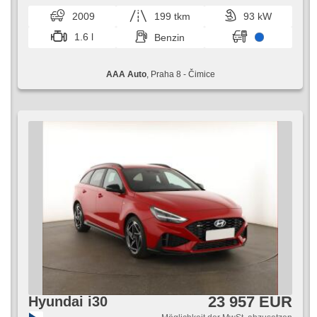
i jednotlivců. Skvěle...
2009
199 tkm
93 kW
1.6 l
Benzin
AAA Auto
, Praha 8 - Čimice
23 957 EUR
Hyundai i30