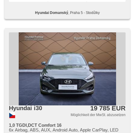
Elektronisches Stabilitätsprogramm (ESP),
Außenthermometer, beheizte Spiegel, Ausziehbare
Hyundai Domanský
, Praha 5 - Stodůlky
Kopflehnen, Heckscheibenwischer, Garantie
19 785 EUR
Hyundai i30
Möglichkeit der MwSt. abzusetzen
1,0 TGDI,DCT Comfort 16
6x Airbag, ABS, AUX, Android Auto, Apple CarPlay, LED