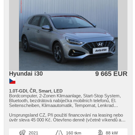
9 665 EUR
Hyundai i30
1.0T-GDI, ČR, Smart, LED
Bordcomputer, 2-Zonen Klimaanlage, Start-Stop System,
Bluetooth, bezdrátová nabíječka mobilních telefonů, El.
Seitenscheiben, Klimaautomatik, Tempomat, Lenkrad
einstellbar, Multifunktionslenkrad, USB, täglich Leuchten,
Alufelgen, Handgetriebe, El. Spiegel, Servolenkung,
Ursprungsland CZ,​ Při použití financování na leasing nebo
Zentralverriegelung, Elektronisches Stabilitätsprogramm
úvěr sleva 45 000 Kč. Otevřeno denně (včetně víkendů a
(ESP), Nebelscheinwerfer, El. Klappspiegel, Vorderlichter
svátků) 9.00​-22.0...
LED, ABS, Antriebsschlupfregelung (ASR), isofix,
2021
160 tkm
88 kW
samostmívací zrcátka, Beifahrerairbagdeaktivierung