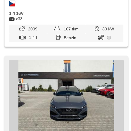
1.4 16V
x33
2009
167 tkm
80 kW
1.4 l
Benzin