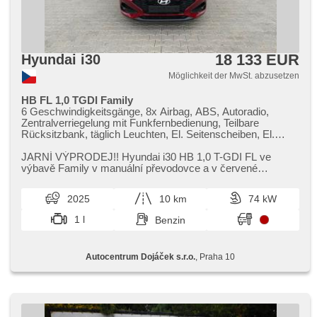
18 133 EUR
Hyundai i30
Möglichkeit der MwSt. abzusetzen
HB FL 1,0 TGDI Family
6 Geschwindigkeitsgänge, 8x Airbag, ABS, Autoradio,
Zentralverriegelung mit Funkfernbedienung, Teilbare
Rücksitzbank, täglich Leuchten, El. Seitenscheiben, El.
Klappspiegel, El. Spiegel, Wegfahrsperre, Klimaanlage,
Alufelgen, Handgetriebe, Nebelscheinwerfer,
JARNÍ VÝPRODEJ!! Hyundai i30 HB 1,​0 T​-GDI FL ve
Multifunktionslenkrad, Lenkrad einstellbar, Bordcomputer,
výbavě Family v manuální převodovce a v červené
erfüllt 'EURO VI', Antrieb 4x2, Servolenkung,
metalické barvě. Je možné zakoupit...
Antriebsschlupfregelung (ASR), Navigation, Elektronisches
2025
10 km
74 kW
Stabilitätsprogramm (ESP), Tempomat, USB, beheizte
Sitze, beheizte Spiegel, hands free, Bluetooth, Fahrkamera,
1 l
Benzin
Start-Stop System, Überwachung der Ermüdung des
Fahrers, parkovací senzory přední, parkovací senzory
zadní, asistent rozjezdu do kopce (HSA), LED denní
Autocentrum Dojáček s.r.o.
, Praha 10
svícení, Android Auto, Apple CarPlay, asistent změny
jízdního pruhu, digitální příjem rádia (DAB), dojezdové
rezervní kolo, dotykové ovládání palubního počítače