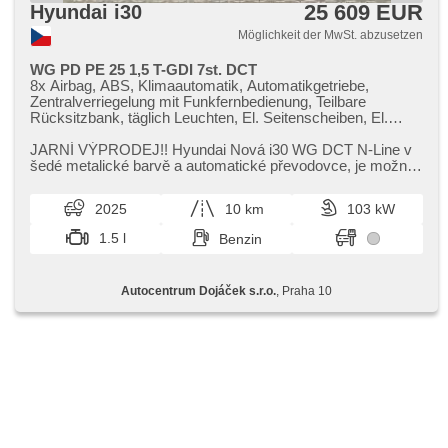
25 609 EUR
Hyundai i30
Möglichkeit der MwSt. abzusetzen
WG PD PE 25 1,5 T-GDI 7st. DCT
8x Airbag, ABS, Klimaautomatik, Automatikgetriebe,
Zentralverriegelung mit Funkfernbedienung, Teilbare
Rücksitzbank, täglich Leuchten, El. Seitenscheiben, El.
Klappspiegel, El. Spiegel, Uhr Spur, Blind Spot Anzeige,
Wegfahrsperre, Alufelgen, Nebelscheinwerfer,
JARNÍ VÝPRODEJ!! Hyundai Nová i30 WG DCT N​-Line v
Multifunktionslenkrad, Lenkrad einstellbar, Bordcomputer,
šedé metalické barvě a automatické převodovce,​ je možné
erfüllt 'EURO VI', Antrieb 4x2, Antriebsschlupfregelung
zakoupit a převzít ihned...
(ASR), Navigation, Scheibenwischersensor, Lichtsensor,
2025
10 km
103 kW
Elektronisches Stabilitätsprogramm (ESP), Adaptive
Geschwindigkeitsregelung, USB, beheizte Sitze, beheizte
1.5 l
Benzin
Spiegel, höheneinstellbare Sitze, hands free, 2-Zonen
Klimaanlage, Bluetooth, Fahrkamera, Start-Stop System,
Überwachung der Ermüdung des Fahrers, bezdrátová
Autocentrum Dojáček s.r.o.
, Praha 10
nabíječka mobilních telefonů, parkovací senzory přední,
parkovací senzory zadní, asistent rozjezdu do kopce
(HSA), hlídání provozu při couvání (RCTA), LED denní
svícení, zatmavená zadní skla, Android Auto, Apple
CarPlay, asistent jízdy v jízdním pruhu, automatické
přepínání dálkových světel, digitální příjem rádia (DAB),
dotykové ovládání palubního počítače, elektronická ruční
brzda