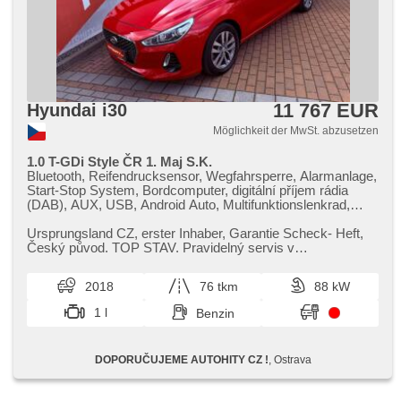
11 767 EUR
Hyundai i30
Möglichkeit der MwSt. abzusetzen
1.0 T-GDi Style ČR 1. Maj S.K.
Bluetooth, Reifendrucksensor, Wegfahrsperre, Alarmanlage,
Start-Stop System, Bordcomputer, digitální příjem rádia
(DAB), AUX, USB, Android Auto, Multifunktionslenkrad,
beheizte Lenkrad, Lenkrad einstellbar, Trennnetz im
Gepäckraum, höheneinstellbare Sitze, beheizte Sitze,
Ursprungsland CZ,​ erster Inhaber,​ Garantie Scheck​- Heft,​
Heckscheibenwischer, automatické přepínání dálkových
Český původ. TOP STAV. Pravidelný servis v
světel, Nebelscheinwerfer, El. Spiegel, beheizte Spiegel, El.
autorizovaném servise. Zavolej...
Klappspiegel, Lichtsensor, El. Seitenscheiben, Getönte
2018
76 tkm
88 kW
Scheiben, Dachträger, Klimaautomatik, 2-Zonen
Klimaanlage, Vorderlichter LED,
1 l
Benzin
Beifahrerairbagdeaktivierung, Zentralverriegelung mit
Funkfernbedienung, Teilbare Rücksitzbank, Tempomat,
Fahrkamera, parkovací senzory zadní, parkovací senzory
DOPORUČUJEME AUTOHITY CZ !
, Ostrava
přední, Außenthermometer, Servolenkung, Elektronisches
Stabilitätsprogramm (ESP), Antriebsschlupfregelung (ASR),
6x Airbag, Antrieb 4x2, Handgetriebe, asistent jízdy v