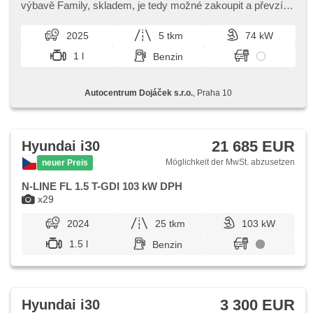
Nebelscheinwerfer, Multifunktionslenkrad, Lenkrad
výbavě Family,​ skladem,​ je tedy možné zakoupit a převzít
einstellbar, Bordcomputer, erfüllt 'EURO VI', Antrieb 4x2,
ihned. V ceně plná nádrž ...
Servolenkung, Antriebsschlupfregelung (ASR), Navigation,
2025
5 tkm
74 kW
Elektronisches Stabilitätsprogramm (ESP), Tempomat,
USB, beheizte Sitze, hands free, Bluetooth, Fahrkamera,
1 l
Benzin
Überwachung der Ermüdung des Fahrers, parkovací
senzory přední, parkovací senzory zadní, asistent rozjezdu
do kopce (HSA), LED denní svícení, Android Auto, Apple
Autocentrum Dojáček s.r.o.
, Praha 10
CarPlay, asistent jízdy v jízdním pruhu, digitální příjem rádia
(DAB), dojezdové rezervní kolo, dotykové ovládání
palubního počítače
21 685 EUR
Hyundai i30
Möglichkeit der MwSt. abzusetzen
neuer Preis
N-LINE FL 1.5 T-GDI 103 kW DPH
x29
2024
25 tkm
103 kW
1.5 l
Benzin
3 300 EUR
Hyundai i30