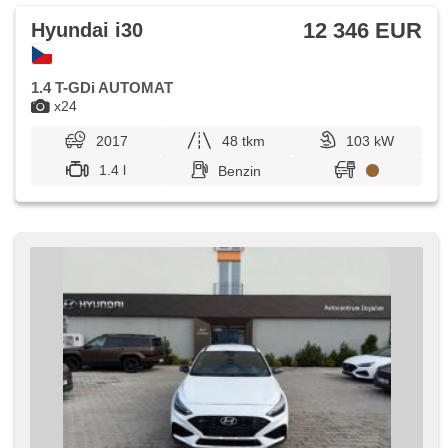
jízdním pruhu, Uhr Spur, ABS
12 346 EUR
Hyundai i30
1.4 T-GDi AUTOMAT
x24
2017
48 tkm
103 kW
1.4 l
Benzin