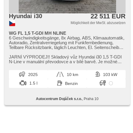
22 511 EUR
Hyundai i30
Möglichkeit der MwSt. abzusetzen
WG FL 1,5 T-GDI MH NLINE
6 Geschwindigkeitsgänge, 8x Airbag, ABS, Klimaautomatik,
Autoradio, Zentralverriegelung mit Funkfernbedienung,
Teilbare Rücksitzbank, täglich Leuchten, El. Seitenscheiben,
El. Klappspiegel, El. Spiegel, Uhr Spur, Blind Spot Anzeige,
Alufelgen, Handgetriebe, Nebelscheinwerfer,
JARNÍ VÝPRODEJ!! Skladový vůz Hyundai i30 1,​5 T​-GDI
Multifunktionslenkrad, Lenkrad einstellbar, Bordcomputer,
N​-Line v manuální převodovce a v bílé barvě. Je možné
erfüllt 'EURO VI', Antrieb 4x2, Servolenkung,
zakoupit a převzít ihned...
Antriebsschlupfregelung (ASR), Navigation,
2025
10 km
103 kW
Scheibenwischersensor, Lichtsensor, Elektronisches
Stabilitätsprogramm (ESP), Tempomat, USB, beheizte
1.5 l
Benzin
Sitze, hands free, 2-Zonen Klimaanlage, Bluetooth,
Fahrkamera, Start-Stop System, Überwachung der
Ermüdung des Fahrers, bezdrátová nabíječka mobilních
Autocentrum Dojáček s.r.o.
, Praha 10
telefonů, parkovací senzory přední, parkovací senzory
zadní, asistent rozjezdu do kopce (HSA), LED denní
svícení, Android Auto, Apple CarPlay, asistent změny
jízdního pruhu, digitální příjem rádia (DAB)