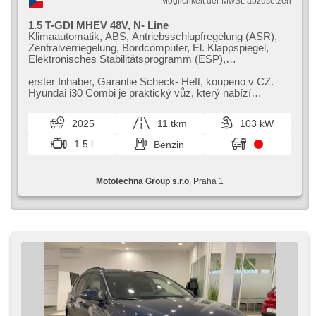
Möglichkeit der MwSt. abzusetzen
1.5 T-GDI MHEV 48V, N- Line
Klimaautomatik, ABS, Antriebsschlupfregelung (ASR),
Zentralverriegelung, Bordcomputer, El. Klappspiegel,
Elektronisches Stabilitätsprogramm (ESP),
Nebelscheinwerfer, beheizte Sitze,
Scheibenwischersensor, starten per Taste, Sportsitze,
erster Inhaber,​ Garantie Scheck​- Heft,​ koupeno v CZ.
Reifendrucksensor, USB, 6x Airbag, Alarmanlage,
Hyundai i30 Combi je praktický vůz,​ který nabízí
beheizte Lenkrad, Uhr Spur, El. Spiegel, Servolenkung,
dostatek prostoru a moderní ...
El. Seitenscheiben, Dachträger, Autoradio,
2025
11 tkm
103 kW
Automatikgetriebe
1.5 l
Benzin
Mototechna Group s.r.o
, Praha 1