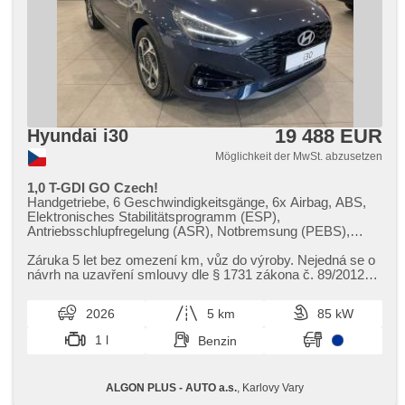
19 488 EUR
Hyundai i30
Möglichkeit der MwSt. abzusetzen
1,0 T-GDI GO Czech!
Handgetriebe, 6 Geschwindigkeitsgänge, 6x Airbag, ABS,
Elektronisches Stabilitätsprogramm (ESP),
Antriebsschlupfregelung (ASR), Notbremsung (PEBS),
asistent rozjezdu do kopce (HSA), ukazatel rychlostního
limitu (SLIF), Uhr Spur, asistent jízdy v jízdním pruhu,
Záruka 5 let bez omezení km,​ vůz do výroby. Nejedná se o
Überwachung der Ermüdung des Fahrers, 2-Zonen
návrh na uzavření smlouvy dle § 1731 zákona č. 89/2012
Klimaanlage, Klimaautomatik, Tempomat, LED denní
Sb.občanský zákoní...
svícení, automatické přepínání dálkových světel, Alufelgen,
2026
5 km
85 kW
erfüllt 'EURO VI', Bordcomputer, digitální přístrojový štít,
Navigation, parkovací senzory přední, parkovací senzory
1 l
Benzin
zadní, Fahrkamera, Lichtsensor, Lenkrad einstellbar,
Multifunktionslenkrad, beheizte Lenkrad,
Beifahrerairbagdeaktivierung, hands free, Android Auto,
ALGON PLUS - AUTO a.s.
, Karlovy Vary
Apple CarPlay, Bluetooth, El. Seitenscheiben, El. Spiegel,
starten per Taste, Wegfahrsperre, Zentralverriegelung mit