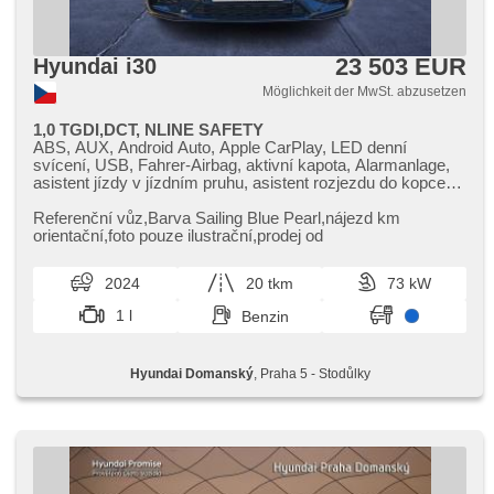
23 503 EUR
Hyundai i30
Möglichkeit der MwSt. abzusetzen
1,0 TGDI,DCT, NLINE SAFETY
ABS, AUX, Android Auto, Apple CarPlay, LED denní
svícení, USB, Fahrer-Airbag, aktivní kapota, Alarmanlage,
asistent jízdy v jízdním pruhu, asistent rozjezdu do kopce
(HSA), asistent změny jízdního pruhu, autom. Aktivation der
Warnflutlicht, Autoradio, Bluetooth, Brems-Assistent,
Referenční vůz,​Barva Sailing Blue Pearl,​nájezd km
Zentralverriegelung mit Funkfernbedienung,
orientační,​foto pouze ilustrační,​prodej od
Zentralverriegelung, Beifahrerairbagdeaktivierung, täglich
Leuchten, digitální příjem rádia (DAB), digitální přístrojová
2024
20 tkm
73 kW
deska, dotykové ovládání palubního počítače, El.
Seitenscheiben, El. Klappspiegel, El. Spiegel, hands free,
1 l
Benzin
Uhr Spur, Wegfahrsperre, isofix, Handgetriebe,
Nebelscheinwerfer, Multifunktionslenkrad, Lenkrad
einstellbar, Notbremsung (PEBS), Bordcomputer,
Hyundai Domanský
, Praha 5 - Stodůlky
Fahrkamera, parkovací senzory zadní, Servolenkung,
Antriebsschlupfregelung (ASR), přední pohon, Navigation