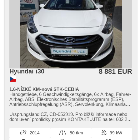
8 881 EUR
Hyundai i30
1.6-NÍZKÉ KM-nová STK-CEBIA
Handgetriebe, 6 Geschwindigkeitsgänge, 6x Airbag, Fahrer-
Airbag, ABS, Elektronisches Stabilitätsprogramm (ESP),
Antriebsschlupfregelung (ASR), Servolenkung, Klimaanlage,
Tempomat, täglich Leuchten, LED denní svícení, Alufelgen,
erfüllt 'EURO VI', Bordcomputer, parkovací senzory přední,
Ursprungsland CZ,​ CD​-053919. Pro bližší informace nebo
parkovací senzory zadní, Fahrkamera, Lichtsensor,
domluvení prohlídky prosím KONTAKTUJTE na tel: 602 215
Lenkrad einstellbar, Multifunktionslenkrad, beheizte Lenkrad,
586 pana Rezka. O NÁ...
Beifahrerairbagdeaktivierung, hands free, Bluetooth, El.
2014
80 tkm
99 kW
Seitenscheiben, El. Vorderscheiben, El. Klappspiegel, El.
Spiegel, Wegfahrsperre, Alarmanlage, Zentralverriegelung