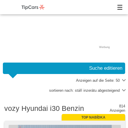
Werbung
Suche editieren
Anzeigen auf die Seite:
50
sortieren nach:
stáří inzerátu abgesteigend
814
vozy Hyundai i30 Benzin
Anzeigen
TOP NABÍDKA