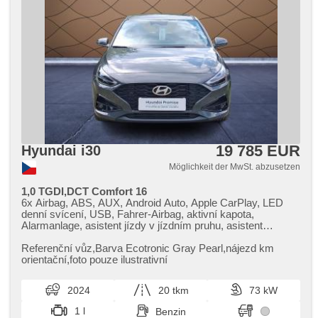
19 785 EUR
Hyundai i30
Möglichkeit der MwSt. abzusetzen
1,0 TGDI,DCT Comfort 16
6x Airbag, ABS, AUX, Android Auto, Apple CarPlay, LED
denní svícení, USB, Fahrer-Airbag, aktivní kapota,
Alarmanlage, asistent jízdy v jízdním pruhu, asistent
rozjezdu do kopce (HSA), autom. Aktivation der
Warnflutlicht, Autoradio, Bluetooth, Brems-Assistent,
Referenční vůz,​Barva Ecotronic Gray Pearl,​nájezd km
Zentralverriegelung mit Funkfernbedienung,
orientační,​foto pouze ilustrativní
Zentralverriegelung, Beifahrerairbagdeaktivierung, täglich
Leuchten, digitální příjem rádia (DAB), El. Vorderscheiben,
2024
20 tkm
73 kW
hands free, isofix, Klimaanlage, Nebelscheinwerfer,
Multifunktionslenkrad, Notbremsung (PEBS), Bordcomputer,
1 l
Benzin
Servolenkung, Scheibenwischersensor, Lichtsensor,