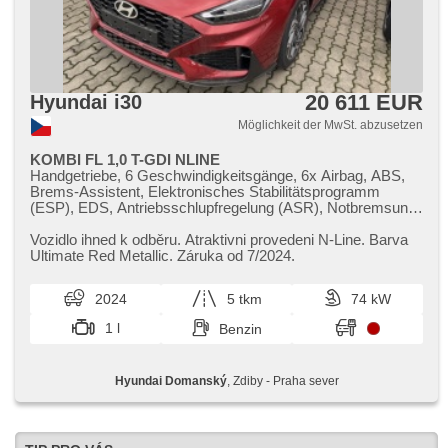
20 611 EUR
Hyundai i30
Möglichkeit der MwSt. abzusetzen
KOMBI FL 1,0 T-GDI NLINE
Handgetriebe, 6 Geschwindigkeitsgänge, 6x Airbag, ABS,
Brems-Assistent, Elektronisches Stabilitätsprogramm
(ESP), EDS, Antriebsschlupfregelung (ASR), Notbremsung
(PEBS), asistent rozjezdu do kopce (HSA), Uhr Spur,
Überwachung der Ermüdung des Fahrers, Servolenkung, 2-
Vozidlo ihned k odběru. Atraktivni provedeni N​-Line. Barva
Zonen Klimaanlage, Klimaautomatik, Tempomat, LED denní
Ultimate Red Metallic. Záruka od 7/2024.
svícení, automatické přepínání dálkových světel, Alufelgen,
erfüllt 'EURO VI', Bordcomputer, digitální přístrojový štít,
2024
5 tkm
74 kW
Navigation, parkovací senzory přední, parkovací senzory
zadní, Fahrkamera, bezklíčové startování, bezklíčové
1 l
Benzin
odemykání, Lichtsensor, Scheibenwischersensor, Lenkrad
einstellbar, Multifunktionslenkrad, beheizte Lenkrad,
Beifahrerairbagdeaktivierung, hands free, Android Auto,
Hyundai Domanský
, Zdiby - Praha sever
Apple CarPlay, bezdrátová nabíječka mobilních telefonů,
Bluetooth, El. Seitenscheiben, dojezdové rezervní kolo, El.
Klappspiegel, El. Spiegel, samostmívací zrcátka, starten per
Taste, Wegfahrsperre, Alarmanlage, Zentralverriegelung mit
Funkfernbedienung, Zentralverriegelung, Sportsitze, isofix,