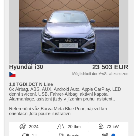
höheneinstellbare Fahrersitz, Garantie
23 503 EUR
Hyundai i30
Möglichkeit der MwSt. abzusetzen
1,0 TGDI,DCT N Line
6x Airbag, ABS, AUX, Android Auto, Apple CarPlay, LED
denní svícení, USB, Fahrer-Airbag, aktivní kapota,
Alarmanlage, asistent jízdy v jízdním pruhu, asistent
rozjezdu do kopce (HSA), asistent změny jízdního pruhu,
autom. Aktivation der Warnflutlicht, Automatikgetriebe,
Referenční vůz,​Barva Meta Blue Pearl,​nájezd km
Autoradio, bezdrátová nabíječka mobilních telefonů,
orientační,​foto pouze ilustrativní
Bluetooth, Brems-Assistent, Zentralverriegelung mit
Funkfernbedienung, Zentralverriegelung,
2024
20 tkm
73 kW
Beifahrerairbagdeaktivierung, täglich Leuchten, digitální
příjem rádia (DAB), digitální přístrojová deska, digitální
1 l
Benzin