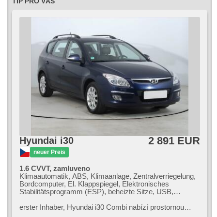
TIP PRO VÁS
beheizte Sitze, Reifendrucksensor, Vorderlichter LED, Heck
LED Leuchte, autom. Aktivation der Warnflutlicht, Start-Stop
System, USB, AUX, Autoradio, digitální příjem rádia (DAB),
Außenthermometer, beheizte Spiegel, Teilbare
Rücksitzbank, Heckscheibenwischer, zatmavená zadní
skla, přední pohon, Längssitzvorschub, Ausziehbare
Kopflehnen, El. Anlasser, Garantie, digitální přístrojová
deska
2 891 EUR
Hyundai i30
neuer Preis
1.6 CVVT, zamluveno
Klimaautomatik, ABS, Klimaanlage, Zentralverriegelung,
Bordcomputer, El. Klappspiegel, Elektronisches
Stabilitätsprogramm (ESP), beheizte Sitze, USB,
Autoradio, Handgetriebe
erster Inhaber,​ Hyundai i30 Combi nabízí prostornou
karoserii a moderní výbavu,​ která uspokojí potřeby rodin