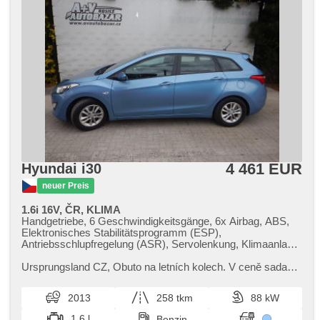
4 461 EUR
Hyundai i30
neuer Preis
1.6i 16V, ČR, KLIMA
Handgetriebe, 6 Geschwindigkeitsgänge, 6x Airbag, ABS,
Elektronisches Stabilitätsprogramm (ESP),
Antriebsschlupfregelung (ASR), Servolenkung, Klimaanlage,
Tempomat, täglich Leuchten, LED denní svícení, Alufelgen,
Bordcomputer, Lenkrad einstellbar, Multifunktionslenkrad,
Ursprungsland CZ,​ Obuto na letních kolech. V ceně sada
Beifahrerairbagdeaktivierung, El. Seitenscheiben, El.
zimních pneumatik.
Spiegel, Wegfahrsperre, Zentralverriegelung mit
2013
258 tkm
88 kW
Funkfernbedienung, isofix, höheneinstellbare Fahrersitz,
Nebelscheinwerfer, USB, AUX, Autoradio, CD-Spieler,
1.6 l
Benzin