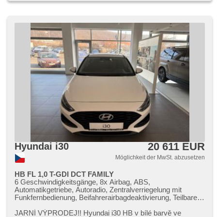
Funkfernbedienung, Zentralverriegelung, isofix, beheizte
Sitze, höheneinstellbare Fahrersitz, Positionssitze,
Reifendrucksensor, Abnutzungssensor des Bremsbelages,
Vorderlichter LED, Heck LED Leuchte, Nebelscheinwerfer,
Start-Stop System, USB, Autoradio, digitální příjem rádia
(DAB), Außenthermometer, beheizte Spiegel, Teilbare
Rücksitzbank, Heckscheibenwischer, Getönte Scheiben,
zatmavená zadní skla, přední pohon, Antrieb 4x2,
Ausziehbare Kopflehnen, Garantie, digitální přístrojová
deska, malý kožený paket
20 611 EUR
Hyundai i30
Möglichkeit der MwSt. abzusetzen
HB FL 1,0 T-GDI DCT FAMILY
6 Geschwindigkeitsgänge, 8x Airbag, ABS,
Automatikgetriebe, Autoradio, Zentralverriegelung mit
Funkfernbedienung, Beifahrerairbagdeaktivierung, Teilbare
Rücksitzbank, El. Seitenscheiben, El. Klappspiegel, El.
Spiegel, Wegfahrsperre, Klimaanlage, Alufelgen,
JARNÍ VÝPRODEJ!! Hyundai i30 HB v bílé barvě ve