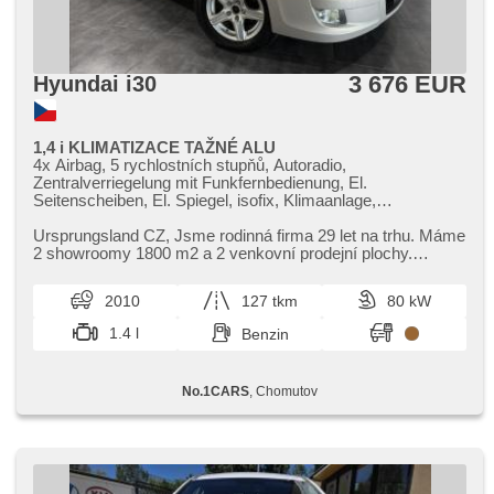
3 676 EUR
Hyundai i30
1,4 i KLIMATIZACE TAŽNÉ ALU
4x Airbag, 5 rychlostních stupňů, Autoradio,
Zentralverriegelung mit Funkfernbedienung, El.
Seitenscheiben, El. Spiegel, isofix, Klimaanlage,
Klimaablage, Handgetriebe, Nebelscheinwerfer,
Multifunktionslenkrad, Lenkrad einstellbar, Bordcomputer,
Ursprungsland CZ,​ Jsme rodinná firma 29 let na trhu. Máme
erfüllt 'EURO IV', Längssitzvorschub, Antrieb 4x2,
2 showroomy 1800 m2 a 2 venkovní prodejní plochy.
Servolenkung, Anhängerkupplung, Getönte Scheiben,
Skladem máme cca 120 v...
Außenthermometer, Ausziehbare Kopflehnen,
2010
127 tkm
80 kW
höheneinstellbare Fahrersitz, Anhängevorrichtung
1.4 l
Benzin
No.1CARS
, Chomutov