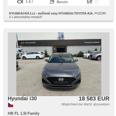
1.6 l
Benzin
mit Funkfernbedienung, Zentralverriegelung, isofix, beheizte
Sitze, höheneinstellbare Fahrersitz, Nebelscheinwerfer,
USB, AUX, Autoradio, CD-Spieler, Außenthermometer,
HYUNDAI-RÁJ.cz - ověřené vozy HYUNDAI-TOYOTA-KIA
, POZOR!
beheizte Spiegel, Klimaablage, Teilbare Rücksitzbank
U Lahovického mostu!!!
18 583 EUR
Hyundai i30
Möglichkeit der MwSt. abzusetzen
HB FL 1,5I Family