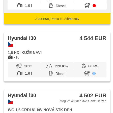
1.6 l
Diesel
Auto ESA
, Praha 10-Štěrboholy
4 544 EUR
Hyundai i30
1,6 HDI KUŽE NAVI
x18
2013
228 tkm
66 kW
1.6 l
Diesel
4 502 EUR
Hyundai i30
Möglichkeit der MwSt. abzusetzen
WG 1.6 CRDi 81 kW NOVÁ STK DPH