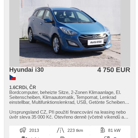
4 750 EUR
Hyundai i30
1.6CRDi, ČR
Bordcomputer, beheizte Sitze, 2-Zonen Klimaanlage, El.
Seitenscheiben, Klimaautomatik, Tempomat, Lenkrad
einstellbar, Multifunktionslenkrad, USB, Getönte Scheiben,
bezklíčové odemykání, täglich Leuchten, Alufelgen,
Handgetriebe, El. Spiegel, beheizte Spiegel, Servolenkung,
Ursprungsland CZ,​ Při použití financování na leasing nebo
Zentralverriegelung mit Funkfernbedienung, Elektronisches
úvěr sleva 35 000 Kč. Otevřeno denně (včetně víkendů a
Stabilitätsprogramm (ESP), Nebelscheinwerfer, starten per
svátků) 9.00​-22.0...
Taste, ABS, isofix, Fahrkamera, Wegfahrsperre, 6x Airbag,
2013
223 tkm
81 kW
Lichtsensor