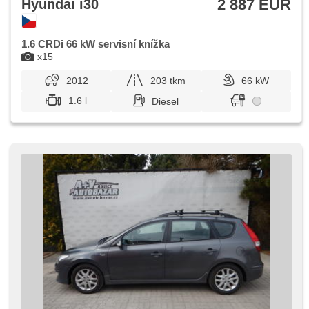
2 887 EUR
Hyundai i30
1.6 CRDi 66 kW servisní knížka
x15
2012
203 tkm
66 kW
1.6 l
Diesel