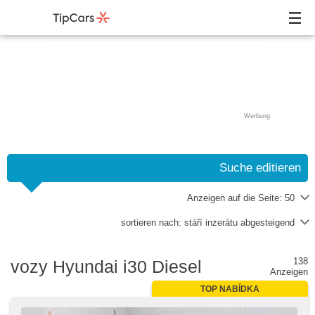
Werbung
Suche editieren
Anzeigen auf die Seite:
50
sortieren nach:
stáří inzerátu abgesteigend
138
vozy Hyundai i30 Diesel
Anzeigen
TOP NABÍDKA