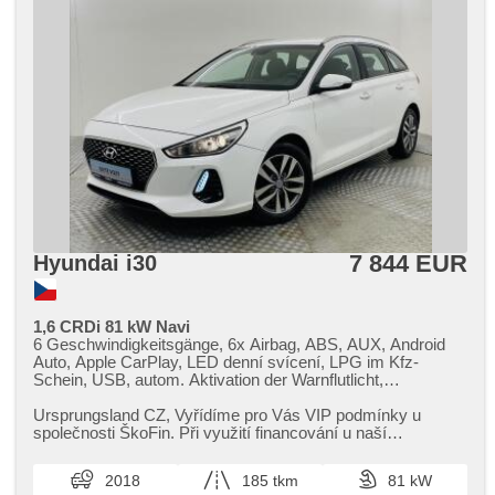
7 844 EUR
Hyundai i30
1,6 CRDi 81 kW Navi
6 Geschwindigkeitsgänge, 6x Airbag, ABS, AUX, Android
Auto, Apple CarPlay, LED denní svícení, LPG im Kfz-
Schein, USB, autom. Aktivation der Warnflutlicht,
Klimaautomatik, Autoradio, Bluetooth, Brems-Assistent,
Zentralverriegelung mit Funkfernbedienung,
Ursprungsland CZ,​ Vyřídíme pro Vás VIP podmínky u
Zentralverriegelung, Beifahrerairbagdeaktivierung, täglich
společnosti ŠkoFin. Při využití financování u naší
Leuchten, digitální příjem rádia (DAB), 2-Zonen Klimaanlage,
společnosti sleva až 20 000 K...
El. Seitenscheiben, El. Klappspiegel, El. Spiegel, Uhr Spur,
2018
185 tkm
81 kW
Wegfahrsperre, isofix, Alufelgen, malý kožený paket,