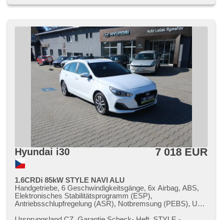
7 018 EUR
Hyundai i30
1.6CRDi 85kW STYLE NAVI ALU
Handgetriebe, 6 Geschwindigkeitsgänge, 6x Airbag, ABS,
Elektronisches Stabilitätsprogramm (ESP),
Antriebsschlupfregelung (ASR), Notbremsung (PEBS), Uhr
Spur, Servolenkung, 2-Zonen Klimaanlage, Klimaautomatik,
Tempomat, täglich Leuchten, LED denní svícení,
Ursprungsland CZ,​ Garantie Scheck​- Heft,​ STYLE ​-