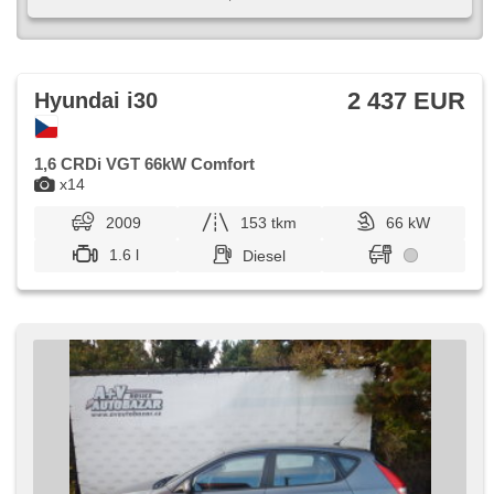
2 437 EUR
Hyundai i30
1,6 CRDi VGT 66kW Comfort
x14
2009
153 tkm
66 kW
1.6 l
Diesel