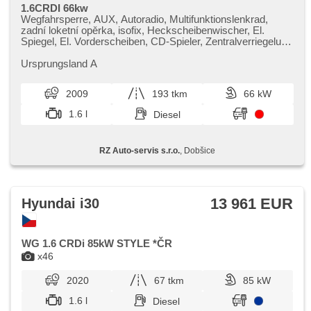
1.6CRDI 66kw
Wegfahrsperre, AUX, Autoradio, Multifunktionslenkrad,
zadní loketní opěrka, isofix, Heckscheibenwischer, El.
Spiegel, El. Vorderscheiben, CD-Spieler, Zentralverriegelung
mit Funkfernbedienung, Tempomat, Anhängerkupplung,
Außenthermometer, Innenthermometer, Servolenkung,
Ursprungsland A
Elektronisches Stabilitätsprogramm (ESP), 10x Airbag,
přední pohon, Handgetriebe, ABS
2009
193 tkm
66 kW
1.6 l
Diesel
RZ Auto-servis s.r.o.
, Dobšice
13 961 EUR
Hyundai i30
WG 1.6 CRDi 85kW STYLE *ČR
x46
2020
67 tkm
85 kW
1.6 l
Diesel