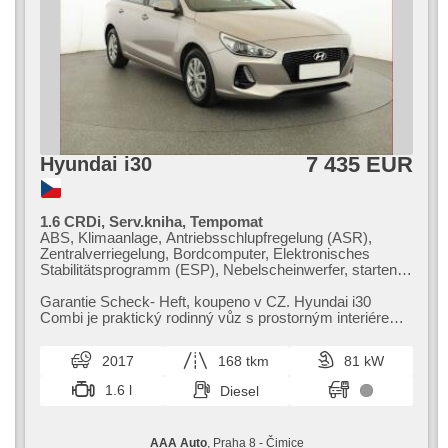
7 435 EUR
Hyundai i30
1.6 CRDi, Serv.kniha, Tempomat
ABS, Klimaanlage, Antriebsschlupfregelung (ASR),
Zentralverriegelung, Bordcomputer, Elektronisches
Stabilitätsprogramm (ESP), Nebelscheinwerfer, starten
per Taste, Reifendrucksensor, USB, 6x Airbag, Uhr Spur,
Parkassistent, El. Spiegel, Servolenkung, El.
Garantie Scheck​- Heft,​ koupeno v CZ. Hyundai i30
Seitenscheiben, Dachträger, Autoradio, Handgetriebe
Combi je praktický rodinný vůz s prostorným interiérem
a moderní výbavou. Nabízí ...
2017
168 tkm
81 kW
1.6 l
Diesel
AAA Auto
, Praha 8 - Čimice