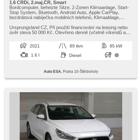
1.6 CRDi, 2.maj,ČR, Smart
Bordcomputer, beheizte Sitze, 2-Zonen Klimaanlage, Start-
Stop System, Bluetooth, Android Auto, Apple CarPlay,
bezdrátová nabíječka mobilních telefonů, Klimaablage,
Klimaautomatik, Tempomat, Lenkrad einstellbar,
Multifunktionslenkrad, USB, Anhängerkupplung, Getönte
Ursprungsland CZ,​ Při použití financování na leasing nebo
Scheiben, Alufelgen, Handgetriebe, El. Spiegel, beheizte
úvěr sleva 50 000 Kč. Otevřeno denně (včetně víkendů a
Spiegel, Servolenkung, Zentralverriegelung,
svátků) 9.00​-22.0...
Zentralverriegelung mit Funkfernbedienung, Elektronisches
2021
89 tkm
85 kW
Stabilitätsprogramm (ESP), Nebelscheinwerfer, El.
Klappspiegel, Reifendrucksensor, Vorderlichter LED, täglich
1.6 l
Diesel
Leuchten, ABS, Antriebsschlupfregelung (ASR), isofix,
samostmívací zrcátka, Fahrkamera, Wegfahrsperre,
Lichtsensor, asistent jízdy v jízdním pruhu
Auto ESA
, Praha 10-Štěrboholy