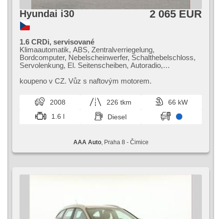
2 065 EUR
Hyundai i30
1.6 CRDi, servisované
Klimaautomatik, ABS, Zentralverriegelung,
Bordcomputer, Nebelscheinwerfer, Schalthebelschloss,
Servolenkung, El. Seitenscheiben, Autoradio,
Handgetriebe
koupeno v CZ. Vůz s naftovým motorem.
2008
226 tkm
66 kW
1.6 l
Diesel
AAA Auto
, Praha 8 - Čimice