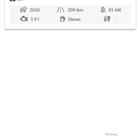
2016
209 tkm
81 kW
1.6 l
Diesel
Werbung