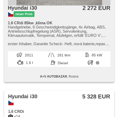
2 272 EUR
Hyundai i30
neuer Preis
1.6 CRdi 85kw ,klima OK
Handgetriebe, 6 Geschwindigkeitsgänge, 4x Airbag, ABS,
Antriebsschlupfregelung (ASR), Servolenkung,
Klimaautomatik, Tempomat, Alufelgen, erfüllt 'EURO V',
Bordcomputer, parkovací senzory zadní, Lenkrad
einstellbar, Multifunktionslenkrad,
erster Inhaber,​ Garantie Scheck​- Heft,​ nová baterie,​repas
Beifahrerairbagdeaktivierung, El. Seitenscheiben, El.
alternatoru,​nové zadní tlumiče,​komplet brzdy,​4x zimní kola
Spiegel, Zentralverriegelung mit Funkfernbedienung, isofix,
v autě,​na aut...
2011
181 tkm
85 kW
beheizte Sitze, Nebelscheinwerfer, USB, Autoradio,
Außenthermometer, Heckscheibenwischer, přední pohon,
1.6 l
Diesel
Ausziehbare Kopflehnen, malý kožený paket
A+V AUTOBAZAR
, Rosice
5 328 EUR
Hyundai i30
1,6 CRDi
x14