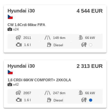
4 544 EUR
Hyundai i30
CW 1.6Crdi 66kw FIFA
x24
2011
148 tkm
66 kW
1.6 l
Diesel
2 313 EUR
Hyundai i30
1,6 CRDi 66KW COMFORT+ 2XKOLA
x42
2007
247 tkm
66 kW
1.6 l
Diesel