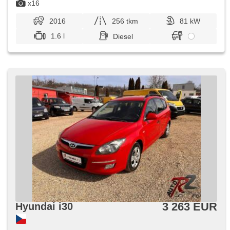
x16
2016
256 tkm
81 kW
1.6 l
Diesel
3 263 EUR
Hyundai i30