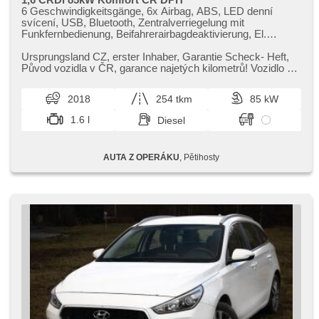
6 Geschwindigkeitsgänge, 6x Airbag, ABS, LED denní
svícení, USB, Bluetooth, Zentralverriegelung mit
Funkfernbedienung, Beifahrerairbagdeaktivierung, El.
Seitenscheiben, El. Anlasser, El. Spiegel, hands free, Uhr
Spur, isofix, Klimaanlage, Alufelgen, Handgetriebe,
Ursprungsland CZ,​ erster Inhaber,​ Garantie Scheck​- Heft,​
Nebelscheinwerfer, Multifunktionslenkrad, Lenkrad
Původ vozidla v ČR,​ garance najetých kilometrů! Vozidlo po
einstellbar, Notbremsung (PEBS), Bordcomputer, parkovací
prvním majitel...
senzory zadní, Servolenkung, Antriebsschlupfregelung
2018
254 tkm
85 kW
(ASR), Reifendrucksensor, Elektronisches
Stabilitätsprogramm (ESP), Dachträger, Tempomat,
1.6 l
Diesel
Außenthermometer, Ausziehbare Kopflehnen,
höheneinstellbare Sitze, Heckscheibenwischer
AUTA Z OPERÁKU
, Pětihosty