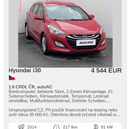
4 544 EUR
Hyundai i30
1.6 CRDI, ČR, autoAC
Bordcomputer, beheizte Sitze, 2-Zonen Klimaanlage, El.
Seitenscheiben, Klimaautomatik, Tempomat, Lenkrad
einstellbar, Multifunktionslenkrad, Getönte Scheiben,
Alufelgen, Handgetriebe, El. Spiegel, beheizte Spiegel,
Servolenkung, Zentralverriegelung, Zentralverriegelung mit
Ursprungsland CZ,​ Při použití financování na leasing nebo
Funkfernbedienung, Elektronisches Stabilitätsprogramm
úvěr sleva 35 000 Kč. Otevřeno denně (včetně víkendů a
(ESP), Nebelscheinwerfer, ABS, Antriebsschlupfregelung
svátků) 9.00​-22.0...
(ASR), parkovací senzory zadní, isofix, Wegfahrsperre, 6x
2014
217 tkm
81 kW
Airbag