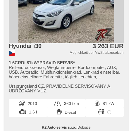
3 263 EUR
Hyundai i30
Möglichkeit der MwSt. abzusetzen
1.6CRDi 81kW*PRAVID.SERVIS*
Reifendrucksensor, Wegfahrsperre, Bordcomputer, AUX,
USB, Autoradio, Multifunktionslenkrad, Lenkrad einstellbar,
höheneinstellbare Fahrersitz, täglich Leuchten,
Nebelscheinwerfer, El. Spiegel, El. Vorderscheiben, El.
Seitenscheiben, Zentralverriegelung, Klimaanlage, CD-
Ursprungsland CZ,​ PRAVIDELNĚ SERVISOVANÝ A
Spieler, Zentralverriegelung mit Funkfernbedienung,
UDRŽOVANÝ VŮZ.
Außenthermometer, Servolenkung, Elektronisches
Stabilitätsprogramm (ESP), 6x Airbag, Antrieb 4x2,
2013
360 tkm
81 kW
Handgetriebe, 6 Geschwindigkeitsgänge, erfüllt 'EURO V',
ABS
1.6 l
Diesel
RZ Auto-servis s.r.o.
, Dobšice