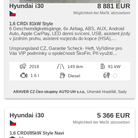
8 881 EUR
Hyundai i30
Möglichkeit der MwSt. abzusetzen
1,6 CRDi 81kW Style
6 Geschwindigkeitsgänge, 6x Airbag, ABS, AUX, Android
Auto, Apple CarPlay, LED denní svícení, USB, asistent jízdy
v jízdním pruhu, asistent rozjezdu do kopce (HSA),
Klimaautomatik, Autoradio, Bluetooth, Brems-Assistent,
Zentralverriegelung mit Funkfernbedienung,
Ursprungsland CZ,​ Garantie Scheck​- Heft,​ Vyřídíme pro
Zentralverriegelung, Beifahrerairbagdeaktivierung, täglich
Vás VIP podmínky u společnosti ŠkoFin. Při využití
Leuchten, dojezdové rezervní kolo, 2-Zonen Klimaanlage,
financování u naší společ...
Teilbare Rücksitzbank, El. Seitenscheiben, El. Klappspiegel,
2018
149 tkm
81 kW
El. Spiegel, hands free, Wegfahrsperre, isofix, Klimaanlage,
Klimaablage, Alufelgen, malý kožený paket, Handgetriebe,
1.6 l
Diesel
Nebelscheinwerfer, Multifunktionslenkrad, Lenkrad
einstellbar, Notbremsung (PEBS), Bordcomputer,
Fahrkamera, parkovací senzory přední, parkovací senzory
ARAVER CZ člen skupiny AUTO UH s.r.o.
, Uherské Hradiště, Sady
zadní, erfüllt 'EURO VI', Servolenkung,
Antriebsschlupfregelung (ASR), Navigation,
Abnutzungssensor des Bremsbelages,
Scheibenwischersensor, Lichtsensor, Reifendrucksensor,
Überwachung der Ermüdung des Fahrers, Elektronisches
5 366 EUR
Hyundai i30
Stabilitätsprogramm (ESP), Start-Stop System, Dachträger,
Tempomat, Getönte Scheiben, ukazatel rychlostního limitu
Möglichkeit der MwSt. abzusetzen
(SLIF), Außenthermometer, beheizte Sitze, beheizte
Spiegel, beheizte Lenkrad, Ausziehbare Kopflehnen,
1.6 CRDI/85kW Style Navi
höheneinstellbare Sitze, höheneinstellbare Fahrersitz,