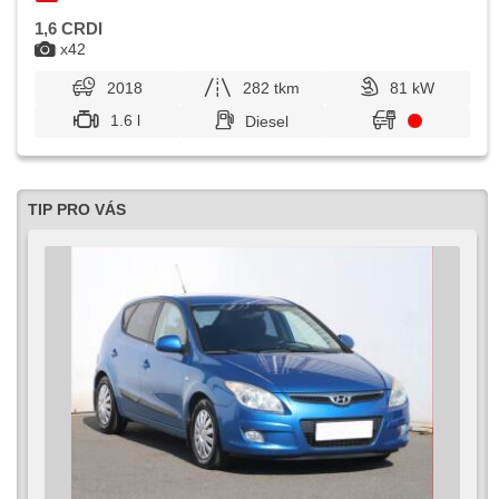
1,6 CRDI
x42
2018
282 tkm
81 kW
1.6 l
Diesel
TIP PRO VÁS