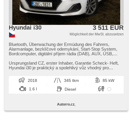
3 511 EUR
Hyundai i30
Möglichkeit der MwSt. abzusetzen
Bluetooth, Überwachung der Ermüdung des Fahrers,
Alarmanlage, bezklíčové odemykání, Start-Stop System,
Bordcomputer, digitální příjem rádia (DAB), AUX, USB,
Navigation, Autoradio, Apple CarPlay, Android Auto,
Multifunktionslenkrad, beheizte Lenkrad, Lenkrad einstellbar,
Ursprungsland CZ,​ erster Inhaber,​ Garantie Scheck​- Heft,​
Klimaablage, zadní loketní opěrka, höheneinstellbare Sitze,
Hyundai i30 je praktický a spolehlivý vůz vhodný pro
beheizte Sitze, isofix, El. einstellbare Sitze,
každodenní provoz. Ú...
Heckscheibenwischer, täglich Leuchten, automatické
2018
345 tkm
85 kW
přepínání dálkových světel, Nebelscheinwerfer, Alufelgen,
El. Spiegel, beheizte Spiegel, Lichtsensor, El.
1.6 l
Diesel
Vorderscheiben, El. Seitenscheiben, Zentralverriegelung,
Dachträger, 2-Zonen Klimaanlage,
Beifahrerairbagdeaktivierung, Zentralverriegelung mit
Autorro.cz
,
Funkfernbedienung, Teilbare Rücksitzbank, Tempomat,
parkovací senzory zadní, plnohodnotné rezervní kolo,
Außenthermometer, Servolenkung, Elektronisches
Stabilitätsprogramm (ESP), Antriebsschlupfregelung (ASR),
Notbremsung (PEBS), automatisch im Berg bremsen , 6x
Airbag, přední pohon, Handgetriebe, erfüllt 'EURO VI',