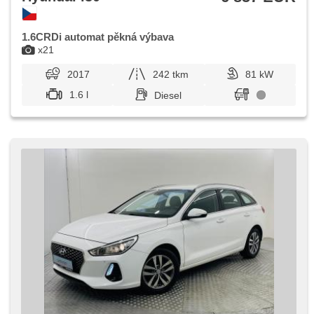
1.6CRDi automat pěkná výbava
x21
2017
242 tkm
81 kW
1.6 l
Diesel