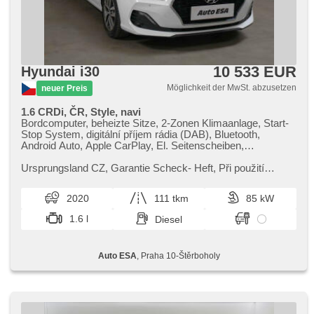
10 533 EUR
Hyundai i30
Möglichkeit der MwSt. abzusetzen
neuer Preis
1.6 CRDi, ČR, Style, navi
Bordcomputer, beheizte Sitze, 2-Zonen Klimaanlage, Start-
Stop System, digitální příjem rádia (DAB), Bluetooth,
Android Auto, Apple CarPlay, El. Seitenscheiben,
Klimaautomatik, Tempomat, Lenkrad einstellbar, Navigation,
Multifunktionslenkrad, USB, täglich Leuchten, Alufelgen,
Ursprungsland CZ,​ Garantie Scheck​- Heft,​ Při použití
Handgetriebe, El. Spiegel, beheizte Spiegel, Servolenkung,
financování na leasing nebo úvěr sleva 50 000 Kč. Otevřeno
Zentralverriegelung mit Funkfernbedienung, Elektronisches
denně (včetně víke...
2020
111 tkm
85 kW
Stabilitätsprogramm (ESP), Scheibenwischersensor,
Nebelscheinwerfer, El. Klappspiegel, Reifendrucksensor,
1.6 l
Diesel
Vorderlichter LED, ABS, isofix, Fahrkamera, asistent jízdy v
jízdním pruhu, Notbremsung (PEBS), 6x Airbag
Auto ESA
, Praha 10-Štěrboholy