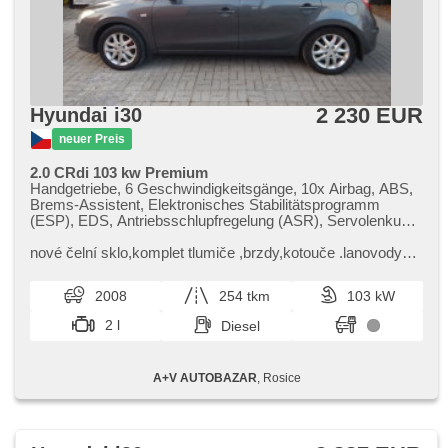
2 230 EUR
Hyundai i30
neuer Preis
2.0 CRdi 103 kw Premium
Handgetriebe, 6 Geschwindigkeitsgänge, 10x Airbag, ABS,
Brems-Assistent, Elektronisches Stabilitätsprogramm
(ESP), EDS, Antriebsschlupfregelung (ASR), Servolenkung,
Klimaautomatik, Tempomat, Alufelgen, Bordcomputer,
Lenkrad einstellbar, Beifahrerairbagdeaktivierung, El.
nové čelní sklo,​komplet tlumiče ,​brzdy,​kotouče .lanovody
Seitenscheiben, El. Spiegel, Wegfahrsperre,
ruční brzdy,​nová spojka,​německé rozvody ina,​DPF
Zentralverriegelung mit Funkfernbedienung, Ledersitze,
vyčištěn,​nová klika vč.zá...
2008
254 tkm
103 kW
Lederpolsterung, Nebelscheinwerfer, USB, AUX, Autoradio,
CD-Spieler, Außenthermometer, Klimaablage, Teilbare
2 l
Diesel
Rücksitzbank, Heckscheibenwischer, Getönte Scheiben,
přední pohon
A+V AUTOBAZAR
, Rosice