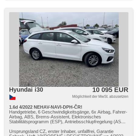
10 095 EUR
Hyundai i30
Möglichkeit der MwSt. abzusetzen
1.6d 4/2022 NEHAV-NAVI-DPH-ČR!
Handgetriebe, 6 Geschwindigkeitsgänge, 6x Airbag, Fahrer-
Airbag, ABS, Brems-Assistent, Elektronisches
Stabilitätsprogramm (ESP), Antriebsschlupfregelung (ASR),
asistent rozjezdu do kopce (HSA), ukazatel rychlostního
limitu (SLIF), Uhr Spur, asistent jízdy v jízdním pruhu,
Ursprungsland CZ,​ erster Inhaber,​ unfallfrei,​ Garantie