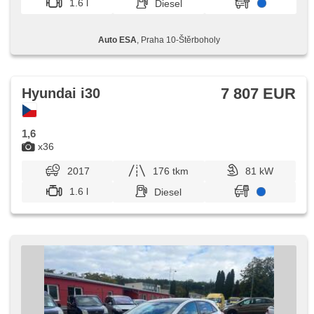
1.6 l
Diesel
Auto ESA
, Praha 10-Štěrboholy
7 807 EUR
Hyundai i30
1,6
x36
2017
176 tkm
81 kW
1.6 l
Diesel