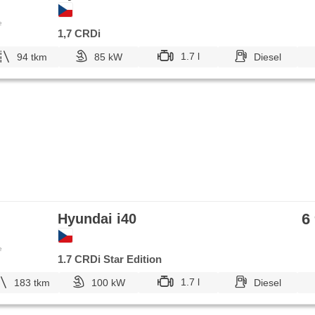
Rücksitzbank, Innenthermometer, Getönte Scheiben
e
1,7 CRDi
1.7 l
94 tkm
85 kW
Diesel
6
Hyundai i40
e
1.7 CRDi Star Edition
1.7 l
183 tkm
100 kW
Diesel