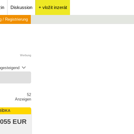
in
Diskussion
+ vložit inzerát
 / Registrierung
Werbung
abgesteigend
52
Anzeigen
BÍDKA
 055 EUR