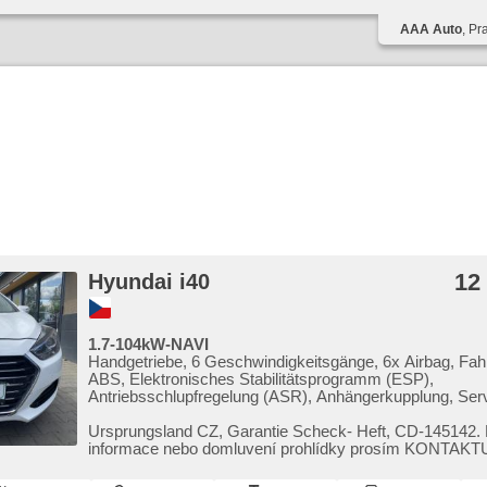
AAA Auto
, Pr
12
Hyundai i40
1.7-104kW-NAVI
Handgetriebe, 6 Geschwindigkeitsgänge, 6x Airbag, Fah
ABS, Elektronisches Stabilitätsprogramm (ESP),
Antriebsschlupfregelung (ASR), Anhängerkupplung, Ser
Zonen Klimaanlage, Klimaautomatik, Tempomat, täglich 
LED denní svícení, Alufelgen, Bordcomputer, Navigation
Ursprungsland CZ,​ Garantie Scheck​- Heft,​ CD​-145142. 
senzory přední, parkovací senzory zadní, Fahrkamera, 
informace nebo domluvení prohlídky prosím KONTAKTU
Scheibenwischersensor, Lenkrad einstellbar, Multifunkti
602 2...
beheizte Lenkrad, Beifahrerairbagdeaktivierung, hands fr