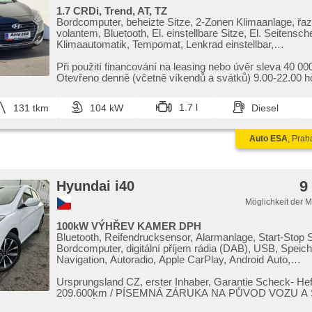
1.7 CRDi, Trend, AT, TZ
Bordcomputer, beheizte Sitze, 2-Zonen Klimaanlage, řaz
volantem, Bluetooth, El. einstellbare Sitze, El. Seitensch
Klimaautomatik, Tempomat, Lenkrad einstellbar,
Multifunktionslenkrad, USB, Anhängerkupplung, Automat
täglich Leuchten, Alufelgen, El. Spiegel, Servolenkung,
Při použití financování na leasing nebo úvěr sleva 40 00
Zentralverriegelung mit Funkfernbedienung, Elektronisc
Otevřeno denně (včetně víkendů a svátků) 9.00​-22.00 h
Stabilitätsprogramm (ESP), Scheibenwischersensor,
vozy s garancí!
Nebelscheinwerfer, ABS, elektronická ruční brzda, 6x A
1.7 l
131 tkm
104 kW
Diesel
Auto ESA
, Prah
9
Hyundai i40
Möglichkeit der 
100kW VÝHŘEV KAMER DPH
Bluetooth, Reifendrucksensor, Alarmanlage, Start-Stop
Bordcomputer, digitální příjem rádia (DAB), USB, Speich
Navigation, Autoradio, Apple CarPlay, Android Auto,
Multifunktionslenkrad, Lenkrad einstellbar, zadní loketní
beheizte Sitze, isofix, El. einstellbare Sitze, Heckscheib
Ursprungsland CZ,​ erster Inhaber,​ Garantie Scheck​- Heft
Nebelscheinwerfer, Alufelgen, El. Spiegel, beheizte Spieg
209.600km / PÍSEMNÁ ZÁRUKA NA PŮVOD VOZU A
Scheibenwischersensor, El. Vorderscheiben, Getönte S
NAJETÝCH KM. 1. ma...