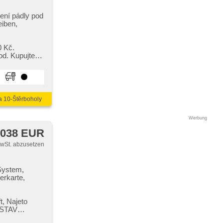
ení pádly pod
eiben,
ikgetriebe,
0 Kč.
hes
od. Kupujte
irbag
a 10-Štěrboholy
Werbung
 038 EUR
MwSt. abzusetzen
 System,
erkarte,
 opěrka,
enwischer,
,​ Najeto
el,
 STAV
cheiben,