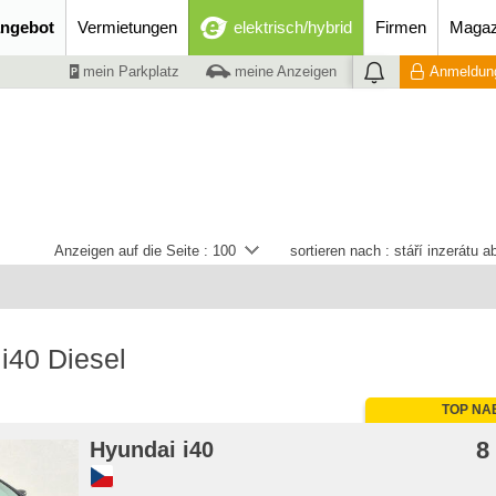
ngebot
Vermietungen
elektrisch/hybrid
Firmen
Magaz
mein Parkplatz
meine Anzeigen
Anmeldung
Anzeigen auf die Seite :
100
sortieren nach :
stáří inzerátu 
i40 Diesel
TOP NA
8
Hyundai i40