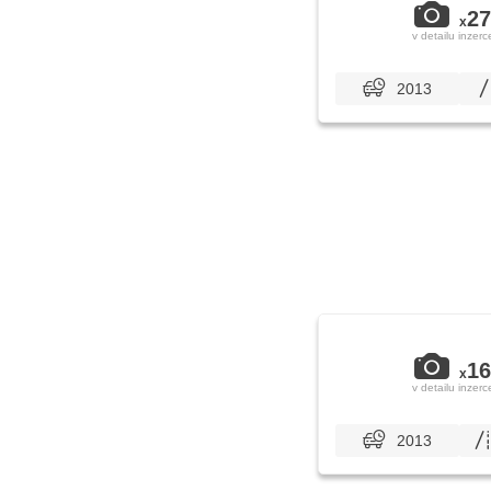
27
x
v detailu inzerc
2013
16
x
v detailu inzerc
2013