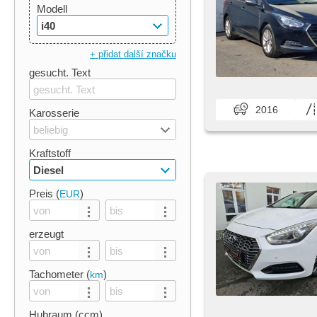
Modell
i40
+ přidat další značku
gesucht. Text
2016
Karosserie
beliebig
Kraftstoff
Diesel
Preis (
)
EUR
erzeugt
Tachometer (
)
km
Hubraum (ccm)