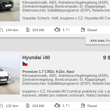
Klimaautomatik, ABS, Antriebsschlupfregelung (ASR),
Zentralverriegelung, Bordcomputer, El. Klappspiegel,
Elektronisches Stabilitätsprogramm (ESP), Nebelschei
beheizte Sitze, Scheibenwischersensor, starten per Ta
Reifendrucksensor, USB, Xenonscheinwerfer, 6x Airba
Garantie Scheck​- Heft,​ koupeno v CZ. Hyundai i40 Co
Lenkrad, Parkassistent, Servolenkung, El. Seitenschei
prostorný interiér a atraktivní design,​ který osloví rodiny
Dachträger, Autoradio, Handgetriebe
1.7 l
144 tkm
104 kW
Diesel
AAA Auto
, Pr
9 
Hyundai i40
Premium 1.7 CRDi, Kůže, Navi
Klimaautomatik, ABS, Antriebsschlupfregelung (ASR),
Zentralverriegelung, Bordcomputer, El. Klappspiegel,
Elektronisches Stabilitätsprogramm (ESP), Nebelschei
beheizte Sitze, Ledersitze, Scheibenwischersensor, st
Taste, Reifendrucksensor, USB, Fahrgestell Steifheitsr
koupeno v CZ. Hyundai i40 Combi je praktický vůz s p
Xenonscheinwerfer, 6x Airbag, Alufelgen, automatikpar
karoserií,​ ideální pro rodinné cestování. Nabízí bohat
einstellbare Sitze, beheizte Lenkrad, Uhr Spur, El. Spie
po...
Servolenkung, El. Seitenscheiben, Dachträger, Autorad
1.7 l
132 tkm
104 kW
Diesel
Handgetriebe