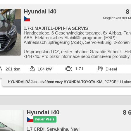
8
Hyundai i40
Möglichkeit der 
1.7-1.MAJITEL-DPH-FA SERVIS
Handgetriebe, 6 Geschwindigkeitsgänge, 6x Airbag, Fah
ABS, Elektronisches Stabilitätsprogramm (ESP),
Antriebsschlupfregelung (ASR), Servolenkung, 2-Zonen 
Klimaautomatik, Tempomat, LED denní svícení, Alufelgen,
'EURO VI', Bordcomputer, dotykové ovládání palubního 
Ursprungsland CZ,​ erster Inhaber,​ Garantie Scheck​- Heft
Navigation, parkovací senzory přední, parkovací senzor
-144749. Pro bližší informace nebo domluvení prohlídky
Fahrkamera, Lichtsensor, Scheibenwischersensor, Lenk
KONTAKTUJ...
einstellbar, Multifunktionslenkrad, beheizte Lenkrad,
1.7 l
261 tkm
104 kW
Diesel
Beifahrerairbagdeaktivierung, hands free, Bluetooth, El.
Seitenscheiben, El. Vorderscheiben, El. Klappspiegel, El.
samostmívací zrcátka, Wegfahrsperre, Alarmanlage,
HYUNDAI-RÁJ.cz - ověřené vozy HYUNDAI-TOYOTA-KIA
, POZOR! U Lahov
Zentralverriegelung mit Funkfernbedienung, Zentralverri
isofix, beheizte Sitze, höheneinstellbare Fahrersitz,
Reifendrucksensor, Nebelscheinwerfer, Start-Stop Sys
AUX, Autoradio, Außenthermometer, beheizte Spiegel, T
Rücksitzbank, Innenthermometer, přední pohon, el. nast
sedadla
8 
Hyundai i40
neuer Preis
1.7 CRDi, Serv.kniha, Navi