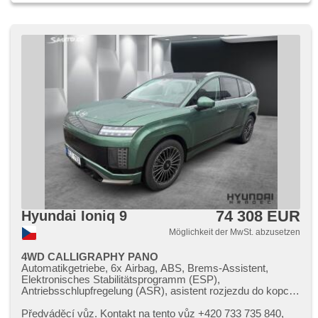
Start-Stop System, USB, Autoradio, digitální příjem rádia
(DAB), Außenthermometer, beheizte Spiegel, beheizte
Frontscheibe, Heckscheibenwischer, Getönte Scheiben,
zatmavená zadní skla, zadní pohon, Längssitzvorschub,
Ausziehbare Kopflehnen, El. Anlasser, Garantie, digitální
přístrojová deska, třetí řada sedadel, malý kožený paket
74 308 EUR
Hyundai Ioniq 9
Möglichkeit der MwSt. abzusetzen
4WD CALLIGRAPHY PANO
Automatikgetriebe, 6x Airbag, ABS, Brems-Assistent,
Elektronisches Stabilitätsprogramm (ESP),
Antriebsschlupfregelung (ASR), asistent rozjezdu do kopce
(HSA), Uhr Spur, Blind Spot Anzeige, asistent jízdy v
jízdním pruhu, Überwachung der Ermüdung des Fahrers,
Předváděcí vůz. Kontakt na tento vůz ​+420 733 735 840,​