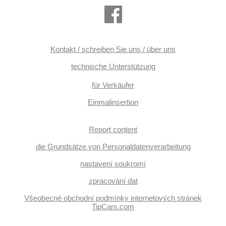
řazení pádly pod volantem, Beifahrerairbagdeaktivierung,
Telefon, hands free, Android Auto, Apple CarPlay,
bezdrátová nabíječka mobilních telefonů, Bluetooth, El.
Deckel des Kofferraums, El. Seitenscheiben, El.
Vorderscheiben, El. Klappspiegel, El. Spiegel, samostmívací
zrcátka, starten per Taste, Wegfahrsperre, Alarmanlage,
Zentralverriegelung mit Funkfernbedienung,
Kontakt / schreiben Sie uns / über uns
Zentralverriegelung, isofix, Lederpolsterung, ambientní
osvětlení interiéru, beheizte Sitze, El. einstellbare Sitze,
technische Unterstützung
Frontmassagesitze, odvětrávaná sedadla, höheneinstellbare
Sitze, höheneinstellbare Fahrersitz, paměť nastavení
für Verkäufer
sedadla řidiče, Positionssitze, Reifendrucksensor,
Vorderlichter LED, Heck LED Leuchte, Zusatzscheinwerfer,
Einmalinsertion
Nebelscheinwerfer, USB, Autoradio, digitální příjem rádia
(DAB), Außenthermometer, beheizte Spiegel, Teilbare
Rücksitzbank, zadní loketní opěrka, Heckscheibenwischer,
Report content
Getönte Scheiben, zatmavená zadní skla, roletky na
zadních oknech, Längssitzvorschub, Ausziehbare
Kopflehnen, Umrichter 220V, El. Anlasser, Garantie, digitální
die Grundsätze von Personaldatenverarbeitung
přístrojová deska, ventilovaná zadní sedadla, wifi hotspot,
vyhřívaná zadní sedadla, třetí řada sedadel, tepelné
nastavení soukromí
čerpadlo
zpracování dat
Všeobecné obchodní podmínky internetových stránek
TipCars.com