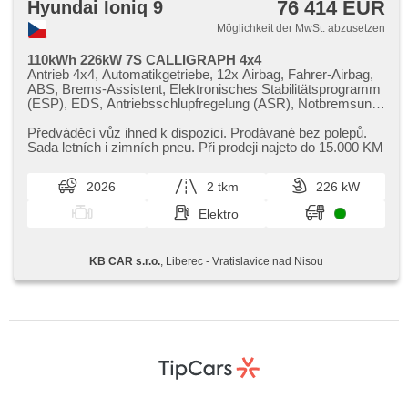
76 414 EUR
Hyundai Ioniq 9
Möglichkeit der MwSt. abzusetzen
110kWh 226kW 7S CALLIGRAPH 4x4
Antrieb 4x4, Automatikgetriebe, 12x Airbag, Fahrer-Airbag,
ABS, Brems-Assistent, Elektronisches Stabilitätsprogramm
(ESP), EDS, Antriebsschlupfregelung (ASR), Notbremsung
(PEBS), Geschwindigkeitsregelung von der Hang, asistent
rozjezdu do kopce (HSA), ukazatel rychlostního limitu
Předváděcí vůz ihned k dispozici. Prodávané bez polepů.
(SLIF), Uhr Spur, Blind Spot Anzeige, asistent jízdy v
Sada letních i zimních pneu. Při prodeji najeto do 15.000 KM
koloně, asistent změny jízdního pruhu, asistent jízdy v
jízdním pruhu, Überwachung der Ermüdung des Fahrers,
2026
2 tkm
226 kW
automatisch im Berg bremsen , Servolenkung, třízónová
klimatizace, Klimaautomatik, Adaptive
Elektro
Geschwindigkeitsregelung, LED matrixové světlomety,
Schaltflutlicht, täglich Leuchten, LED denní svícení,
automatické přepínání dálkových světel, Alufelgen, erfüllt
KB CAR s.r.o.
, Liberec - Vratislavice nad Nisou
'EURO VI', Bordcomputer, hlasové ovládání palubního
počítače, dotykové ovládání palubního počítače, digitální
přístrojový štít, volba jízdního režimu, elektronická ruční
brzda, Navigation, head-up display, hlídání provozu při
couvání (RCTA), parkovací senzory přední, parkovací
senzory zadní, 360° monitorovací systém (AVM),
Parkassistent, Fahrkamera, automatikparken, bezklíčové
startování, bezklíčové odemykání, Lichtsensor,
Scheibenwischersensor, autom. einstellbares Lenkrad,
Lenkrad einstellbar, Multifunktionslenkrad, beheizte Lenkrad,