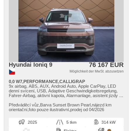
76 167 EUR
Hyundai Ioniq 9
Möglichkeit der MwSt. abzusetzen
0,0 W7,PERFORMANCE,CALLIGRAP
9x airbag, ABS, AUX, Android Auto, Apple CarPlay, LED
denní svícení, USB, Adaptive Geschwindigkeitsregelung,
Fahrer-Airbag, aktivní kapota, Alarmanlage, asistent jízdy v
jízdním pruhu, asistent rozjezdu do kopce (HSA), asistent
stability přívěsu (TSA), asistent změny jízdního pruhu,
Předváděcí vůz,​Barva Sunset Brown Pearl,​nájezd km
autom. Aktivation der Warnflutlicht, Klimaautomatik,
orientační,​foto pouze ilustrativní,​prodej od 04/2026
Automatikgetriebe, autom. einstellbares Lenkrad,
samostmívací zrcátka, automatické přepínání dálkových
2025
5 tkm
314 kW
světel, Autoradio, bezdrátová nabíječka mobilních telefonů,
bezklíčové odemykání, Bluetooth, Brems-Assistent,