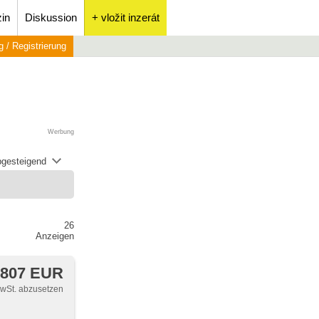
in
Diskussion
+ vložit inzerát
 / Registrierung
Werbung
abgesteigend
26
Anzeigen
 807 EUR
MwSt. abzusetzen