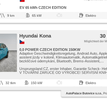
e
EV 65 kWh CZECH EDITION
9 km
65 kW
Elektro
30
Hyundai Kona
Möglichkeit der 
0,0 POWER CZECH EDITION 150KW
Adaptive Geschwindigkeitsregelung, Android Auto, Appl
asistent jízdy v koloně, Klimaautomatik, Automatikgetrie
bezklíčové odemykání, Bluetooth, Brems-Assistent,
Zentralverriegelung mit Funkfernbedienung,
Beifahrerairbagdeaktivierung, Teilbare Rücksitzbank, täg
Ursprungsland CZ,​ erster Inhaber,​ Garantie Scheck​- H
digitální příjem rádia (DAB), digitální přístrojová deska, E
V TOVÁRNÍ ZÁRUCE OD VÝROBCE! SERVISNÍ KNIHA. Vozidlo
Seitenscheiben, El. Klappspiegel, El. Spiegel, elektronic
možno vidět...
brzda, hands free, Uhr Spur, Wegfahrsperre, isofix, Aluf
32 tkm
150 kW
Elektro
kožený paket, Multifunktionslenkrad, Lenkrad einstellbar
Bordcomputer, Fahrkamera, parkovací senzory zadní,
Längssitzvorschub, Positionssitze, Servolenkung,
AutoPalace Butovice s.r.o.
, Pr
Antriebsschlupfregelung (ASR), řazení pádly pod volant
Navigation, Scheibenwischersensor, Lichtsensor, Reife
Elektronisches Stabilitätsprogramm (ESP), Start-Stop 
starten per Taste, Tempomat, Getönte Scheiben, USB, vo