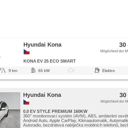
režimu, beheizte Sitze, beheizte Lenkrad, Ausziehbare 
höheneinstellbare Sitze, zadní loketní opěrka, Hecksche
Garantie, Schlossverblendung
30
Hyundai Kona
Möglichkeit der M
e
KONA EV 25 ECO SMART
9 km
65 kW
Elektro
30
Hyundai Kona
Möglichkeit der 
0,0 EV STYLE PREMIUM 160KW
360° monitorovací systém (AVM), ABS, ambientní osvětle
Android Auto, Apple CarPlay, Klimaautomatik, Automatik
Autoradio, bezdrátová nabíječka mobilních telefonů, bez