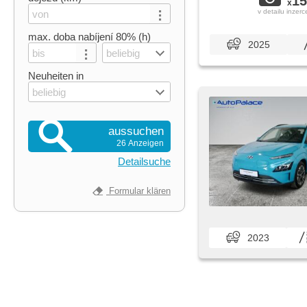
15
x
v detailu inzerc
max. doba nabíjení 80% (h)
2025
beliebig
Neuheiten in
beliebig
aussuchen
26 Anzeigen
Detailsuche
Formular klären
2023