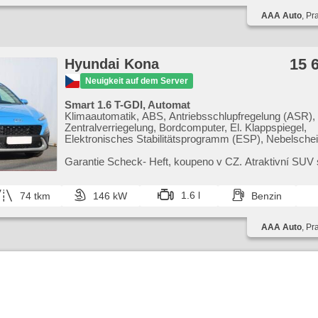
AAA Auto
, Pr
15 
Hyundai Kona
Neuigkeit auf dem Server
Smart 1.6 T-GDI, Automat
Klimaautomatik, ABS, Antriebsschlupfregelung (ASR),
Zentralverriegelung, Bordcomputer, El. Klappspiegel,
Elektronisches Stabilitätsprogramm (ESP), Nebelschei
beheizte Sitze, starten per Taste, Reifendrucksensor, 
Airbag, beheizte Lenkrad, Uhr Spur, Parkassistent, Se
Garantie Scheck​- Heft,​ koupeno v CZ. Atraktivní SUV
El. Seitenscheiben, Dachträger, Autoradio, Automatikg
výbavou a silným benzínovým motorem. Automatická
převodovka. Komplet...
1.6 l
74 tkm
146 kW
Benzin
AAA Auto
, Pr