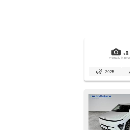
8
x
v detailu inzerc
2025