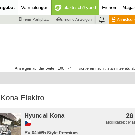
ngebot
Vermietungen
elektrisch/hybrid
Firmen
Magaz
mein Parkplatz
meine Anzeigen
Anmeldung
Anzeigen auf die Seite :
100
sortieren nach :
stáří inzerátu 
 Kona Elektro
26
Hyundai Kona
Möglichkeit der 
EV 64kWh Style Premium