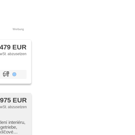
Kopflehnen,
ibenwischer,
Werbung
 479 EUR
wSt. abzusetzen
 975 EUR
MwSt. abzusetzen
ní interiéru,
getriebe,
klíčové