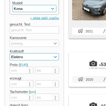
Modell
Kona
+ přidat další značku
gesucht. Text
2021
Karosserie
beliebig
Kraftstoff
Elektro
53
Preis (
)
EUR
x
v detailu inzerc
erzeugt
2020
Tachometer (
)
km
dojezd (km)