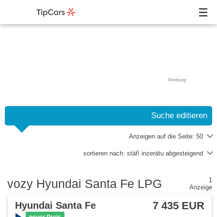
Werbung
Suche editieren
Anzeigen auf die Seite:
50
sortieren nach:
stáří inzerátu abgesteigend
1
vozy Hyundai Santa Fe LPG
Anzeige
7 435 EUR
Hyundai Santa Fe
neuer Preis