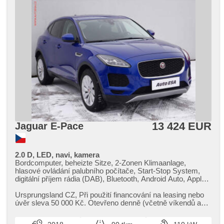
13 424 EUR
Jaguar E-Pace
2.0 D, LED, navi, kamera
Bordcomputer, beheizte Sitze, 2-Zonen Klimaanlage,
hlasové ovládání palubního počítače, Start-Stop System,
digitální příjem rádia (DAB), Bluetooth, Android Auto, Apple
CarPlay, Speicherkarte, ambientní osvětlení interiéru, El.
Seitenscheiben, Klimaautomatik, Tempomat, Lenkrad
Ursprungsland CZ,​ Při použití financování na leasing nebo
einstellbar, Navigation, Multifunktionslenkrad, Getönte
úvěr sleva 50 000 Kč. Otevřeno denně (včetně víkendů a
Scheiben, bezklíčové odemykání, El. Deckel des
svátků) 9.00​-22.0...
Kofferraums, Handgetriebe, El. Spiegel, beheizte Spiegel,