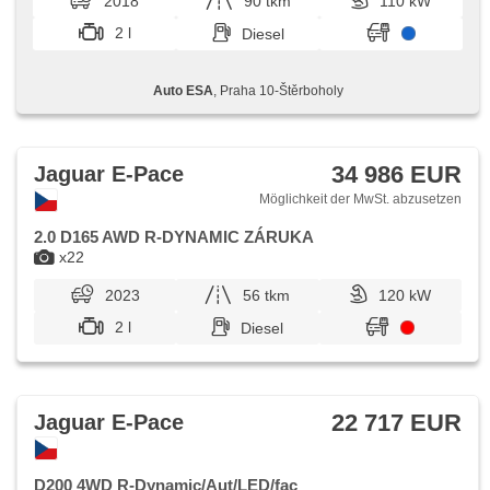
2018
90 tkm
110 kW
Servolenkung, Zentralverriegelung mit Funkfernbedienung,
Elektronisches Stabilitätsprogramm (ESP), El. Klappspiegel,
2 l
Diesel
Heck LED Leuchte, Schaltflutlicht, Reifendrucksensor,
starten per Taste, Vorderlichter LED, täglich Leuchten, ABS,
Antriebsschlupfregelung (ASR), isofix, Fahrkamera,
Auto ESA
, Praha 10-Štěrboholy
elektronická ruční brzda, Wegfahrsperre, 6x Airbag
34 986 EUR
Jaguar E-Pace
Möglichkeit der MwSt. abzusetzen
2.0 D165 AWD R-DYNAMIC ZÁRUKA
x22
2023
56 tkm
120 kW
2 l
Diesel
22 717 EUR
Jaguar E-Pace
D200 4WD R-Dynamic/Aut/LED/fac