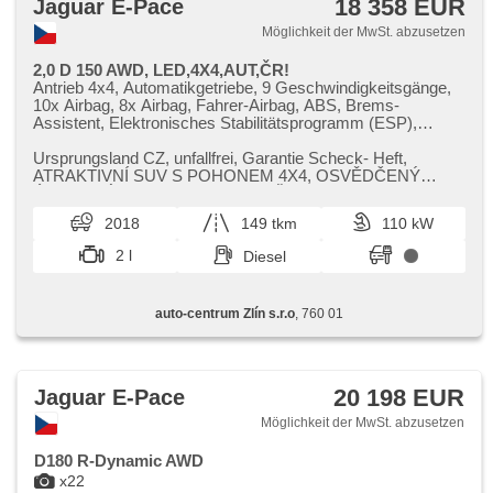
18 358 EUR
Jaguar E-Pace
Möglichkeit der MwSt. abzusetzen
2,0 D 150 AWD, LED,4X4,AUT,ČR!
Antrieb 4x4, Automatikgetriebe, 9 Geschwindigkeitsgänge,
10x Airbag, 8x Airbag, Fahrer-Airbag, ABS, Brems-
Assistent, Elektronisches Stabilitätsprogramm (ESP),
Antriebsschlupfregelung (ASR), asistent rozjezdu do kopce
(HSA), ukazatel rychlostního limitu (SLIF), Uhr Spur,
Ursprungsland CZ,​ unfallfrei,​ Garantie Scheck​- Heft,​
asistent jízdy v jízdním pruhu, automatisch im Berg
ATRAKTIVNÍ SUV S POHONEM 4X4,​ OSVĚDČENÝ
bremsen , Servolenkung, 2-Zonen Klimaanlage,
ÚSPORNÝ MOTOR S 9TI STUPŇOVOU AUTOMAT...
Klimaautomatik, Tempomat, LED adaptivní světlomety, LED
2018
149 tkm
110 kW
matrixové světlomety, Schaltflutlicht, täglich Leuchten, LED
denní svícení, Alufelgen, erfüllt 'EURO VI', Bordcomputer,
2 l
Diesel
dotykové ovládání palubního počítače, volba jízdního
režimu, elektronická ruční brzda, Navigation, hlídání
provozu při couvání (RCTA), parkovací senzory přední,
auto-centrum Zlín s.r.o
, 760 01
parkovací senzory zadní, Parkassistent, Fahrkamera,
automatikparken, bezklíčové startování, Lichtsensor,
Scheibenwischersensor, Lenkrad einstellbar,
Multifunktionslenkrad, beheizte Lenkrad,
Beifahrerairbagdeaktivierung, hands free, Android Auto,
20 198 EUR
Jaguar E-Pace
Apple CarPlay, Bluetooth, El. Deckel des Kofferraums, El.
Seitenscheiben, El. Klappspiegel, El. Spiegel, samostmívací
Möglichkeit der MwSt. abzusetzen
zrcátka, starten per Taste, Schlossverblendung,
Wegfahrsperre, Zentralverriegelung mit Funkfernbedienung,
D180 R-Dynamic AWD
Zentralverriegelung, Ledersitze, isofix, Lederpolsterung,
x22
beheizte Sitze, El. einstellbare Sitze, höheneinstellbare