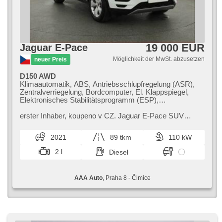
19 000 EUR
Jaguar E-Pace
Möglichkeit der MwSt. abzusetzen
neuer Preis
D150 AWD
Klimaautomatik, ABS, Antriebsschlupfregelung (ASR),
Zentralverriegelung, Bordcomputer, El. Klappspiegel,
Elektronisches Stabilitätsprogramm (ESP),
Nebelscheinwerfer, beheizte Sitze, Ledersitze,
Scheibenwischersensor, starten per Taste,
erster Inhaber,​ koupeno v CZ. Jaguar E​-Pace SUV
Reifendrucksensor, USB, 10x Airbag, El. einstellbare
zaujme atraktivním designem a prémiovým interiérem.
Sitze, beheizte Lenkrad, Uhr Spur, El. Spiegel,
Nabízí bohatou výbavu,​ moderní...
2021
89 tkm
110 kW
Servolenkung, El. Seitenscheiben, Dachträger, Autoradio,
Automatikgetriebe, Antrieb 4x4
2 l
Diesel
AAA Auto
, Praha 8 - Čimice