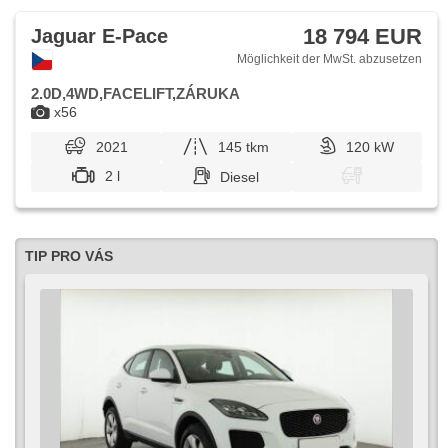
18 794 EUR
Jaguar E-Pace
Möglichkeit der MwSt. abzusetzen
2.0D,4WD,FACELIFT,ZÁRUKA
x56
2021
145 tkm
120 kW
2 l
Diesel
TIP PRO VÁS