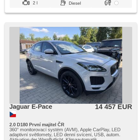
2 l
Diesel
14 457 EUR
Jaguar E-Pace
2.0 D180 První majitel ČR
360° monitorovací systém (AVM), Apple CarPlay, LED
adaptivní světlomety, LED denní svícení, USB, autom.
Aktivation der Warnflutlicht, Klimaautomatik,