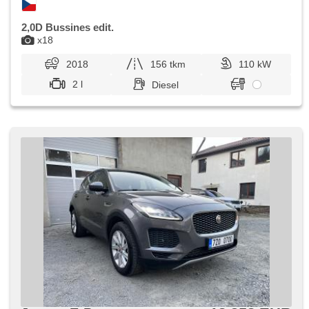
2,0D Bussines edit.
x18
2018
156 tkm
110 kW
2 l
Diesel