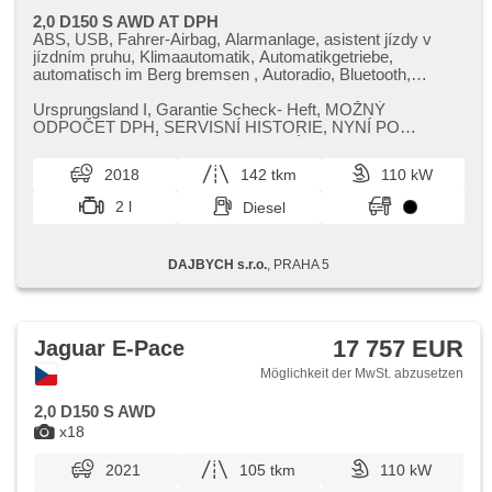
2,0 D150 S AWD AT DPH
ABS, USB, Fahrer-Airbag, Alarmanlage, asistent jízdy v
jízdním pruhu, Klimaautomatik, Automatikgetriebe,
automatisch im Berg bremsen , Autoradio, Bluetooth,
Brems-Assistent, Zentralverriegelung mit
Funkfernbedienung, Zentralverriegelung, digitální přístrojová
Ursprungsland I,​ Garantie Scheck​- Heft,​ MOŽNÝ
deska, digitální přístrojový štít, dotykové ovládání palubního
ODPOČET DPH,​ SERVISNÍ HISTORIE,​ NYNÍ PO
počítače, 2-Zonen Klimaanlage, El. Seitenscheiben, El.
SERVISU,​ NOVÝ DPF FILTR,​ NOVÉ TURBO. Jsme AU...
einstellbare Sitze, El. Klappspiegel, El. Anlasser, hands free,
2018
142 tkm
110 kW
hlasové ovládání palubního počítače, Uhr Spur,
Wegfahrsperre, isofix, Klimaanlage, Ledersitze, Alufelgen,
2 l
Diesel
Multifunktionslenkrad, Lenkrad einstellbar, Bordcomputer,
Parkassistent, Fahrkamera, parkovací senzory přední,
parkovací senzory zadní, Antrieb 4x4, Servolenkung,
DAJBYCH s.r.o.
, PRAHA 5
Antriebsschlupfregelung (ASR), Navigation,
Abnutzungssensor des Bremsbelages,
Scheibenwischersensor, Lichtsensor, Reifendrucksensor,
Elektronisches Stabilitätsprogramm (ESP), Start-Stop
System, starten per Taste, Tempomat, ukazatel rychlostního
17 757 EUR
Jaguar E-Pace
limitu (SLIF)
Möglichkeit der MwSt. abzusetzen
2,0 D150 S AWD
x18
2021
105 tkm
110 kW