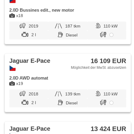
2.0D Bussines edit., new motor
x18
2019
187 tkm
110 kW
2 l
Diesel
16 109 EUR
Jaguar E-Pace
Möglichkeit der MwSt. abzusetzen
2.0D AWD automat
x19
2018
139 tkm
110 kW
2 l
Diesel
13 424 EUR
Jaguar E-Pace