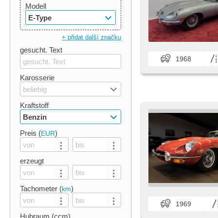
Modell
E-Type
+ přidat další značku
gesucht. Text
1968
Karosserie
beliebig
Kraftstoff
Benzin
Preis (
)
EUR
erzeugt
Tachometer (
)
km
1969
Hubraum (ccm)