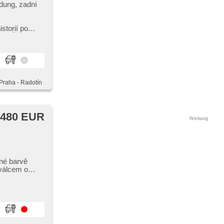
idung, zadní
istorií po
do Č...
 Praha - Radotín
 480 EUR
Werbung
né barvě
válcem o