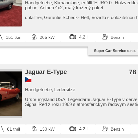
Handgetriebe, Klimaanlage, erfüllt 'EURO 0', Holzverkle
pohon, Antrieb 4x2, malý kožený paket
unfallfrei,​ Garantie Scheck​- Heft,​ Vozidlo s doložitelnou h
čechovi žijícím v USA,​ po jeho smrti vozidlo přepraveno 
4.2 l
151 tkm
265 kW
Benzin
Super Car Service s.r.o.
,
78
Jaguar E-Type
Handgetriebe, Ledersitze
Ursprungsland USA,​ Legendární Jaguar E​-Type v červe
Signal Red z roku 1969 s atmosférickým řadovým šesti
objemu 4....
4.2 l
81 tmil
130 kW
Benzin