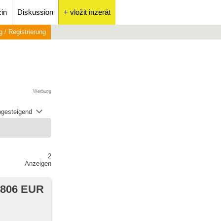
in
Diskussion
+ vložit inzerát
 / Registrierung
Werbung
abgesteigend
2
Anzeigen
 806 EUR