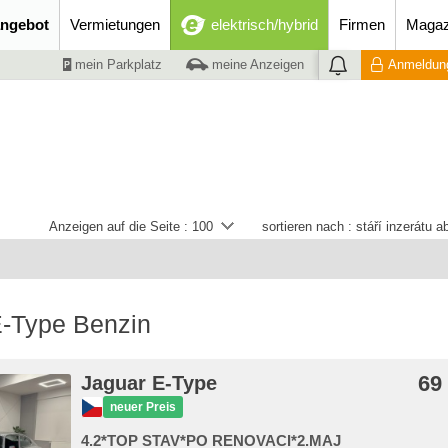
ngebot
Vermietungen
elektrisch/hybrid
Firmen
Magaz
mein Parkplatz
meine Anzeigen
Anmeldung
Anzeigen auf die Seite :
100
sortieren nach :
stáří inzerátu 
E-Type Benzin
69
Jaguar E-Type
neuer Preis
4.2*TOP STAV*PO RENOVACI*2.MAJ