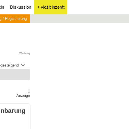
in
Diskussion
+ vložit inzerát
 / Registrierung
Werbung
abgesteigend
1
Anzeige
inbarung