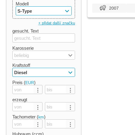
Modell
2007
S-Type
+ přidat další značku
gesucht. Text
Karosserie
beliebig
Kraftstoff
Diesel
Preis (
)
EUR
erzeugt
Tachometer (
)
km
Hubraum (ccm)