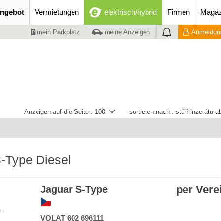
ngebot
Vermietungen
elektrisch/hybrid
Firmen
Magaz
mein Parkplatz
meine Anzeigen
Anmeldung
Anzeigen auf die Seite :
100
sortieren nach :
stáří inzerátu 
-Type Diesel
per Vere
Jaguar S-Type
e
VOLAT 602 696111