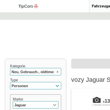
Fahrzeuga
Kategorie
Neu, Gebrauch-, oldtimer
3
vozy Jaguar S
Type
Personen
Marke
13
x
Jaguar
v detailu inzerc