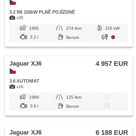
3.2 R6 155kW PLNĚ POJÍZDNÉ
x35
1995
274 tkm
155 kW
3.2 l
Benzin
4 957 EUR
Jaguar XJ6
3.6 AUTOMAT
x16
1989
125 tkm
3.6 l
Benzin
6 188 EUR
Jaguar XJ6