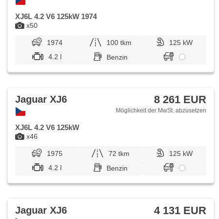
XJ6L 4.2 V6 125kW 1974
x50
1974
100 tkm
125 kW
4.2 l
Benzin
8 261 EUR
Jaguar XJ6
Möglichkeit der MwSt. abzusetzen
XJ6L 4.2 V6 125kW
x46
1975
72 tkm
125 kW
4.2 l
Benzin
4 131 EUR
Jaguar XJ6