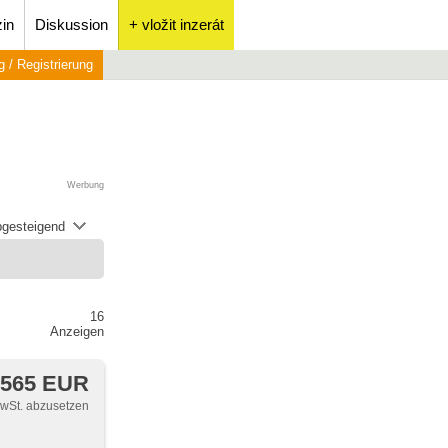
in
Diskussion
+ vložit inzerát
 / Registrierung
Werbung
abgesteigend
16
Anzeigen
 565 EUR
MwSt. abzusetzen