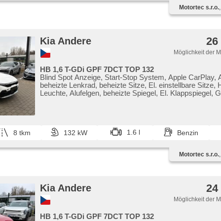
Motortec s.r.o.
26
Kia Andere
Möglichkeit der 
HB 1,6 T-GDi GPF 7DCT TOP 132
Blind Spot Anzeige, Start-Stop System, Apple CarPlay, 
beheizte Lenkrad, beheizte Sitze, El. einstellbare Sitze
Leuchte, Alufelgen, beheizte Spiegel, El. Klappspiegel, 
Scheiben, 2-Zonen Klimaanlage, Vorderlichter LED, Ada
Geschwindigkeitsregelung, parkovací senzory přední, 9x
přední pohon, Automatikgetriebe, 7 Geschwindigkeitsgä
Lederpolsterung, Fahrkamera
1.6 l
8 tkm
132 kW
Benzin
Motortec s.r.o.
24
Kia Andere
Möglichkeit der 
HB 1,6 T-GDi GPF 7DCT TOP 132