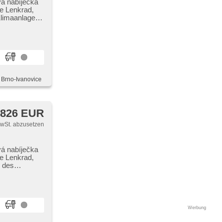
vá nabíječka
te Lenkrad,
Klimaanlage,
sung (PEBS),
igkeitsgänge,
, Brno-Ivanovice
 826 EUR
MwSt. abzusetzen
vá nabíječka
te Lenkrad,
l des
360°
, Notbremsung
Werbung