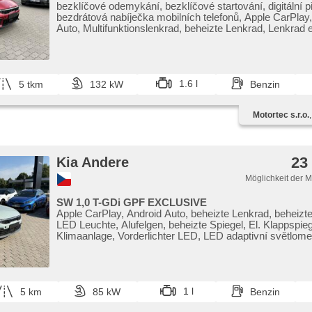
bezklíčové odemykání, bezklíčové startování, digitální pří
bezdrátová nabíječka mobilních telefonů, Apple CarPlay
Auto, Multifunktionslenkrad, beheizte Lenkrad, Lenkrad ei
ambientní osvětlení interiéru, zadní loketní opěrka, behei
einstellbare Sitze, täglich Leuchten, Heck LED Leuchte, 
Zonen Klimaanlage, Vorderlichter LED, LED adaptivní sv
parkovací senzory přední, přední pohon, Automatikgetri
Geschwindigkeitsgänge, Fahrkamera
1.6 l
5 tkm
132 kW
Benzin
Motortec s.r.o.
23
Kia Andere
Möglichkeit der 
SW 1,0 T-GDi GPF EXCLUSIVE
Apple CarPlay, Android Auto, beheizte Lenkrad, beheizt
LED Leuchte, Alufelgen, beheizte Spiegel, El. Klappspie
Klimaanlage, Vorderlichter LED, LED adaptivní světlome
Geschwindigkeitsregelung, parkovací senzory přední, d
rezervní kolo, 9x airbag, Handgetriebe, 6 Geschwindigk
Fahrkamera
1 l
5 km
85 kW
Benzin