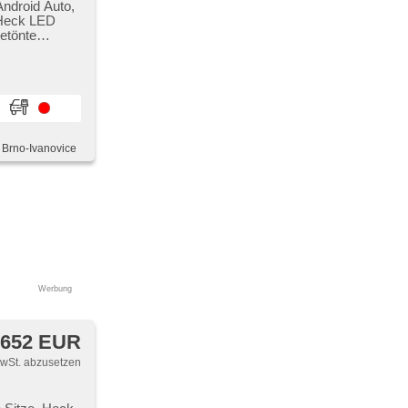
Android Auto,
, Heck LED
Getönte
ptive
 airbag,
nge,
, Brno-Ivanovice
Werbung
 652 EUR
MwSt. abzusetzen