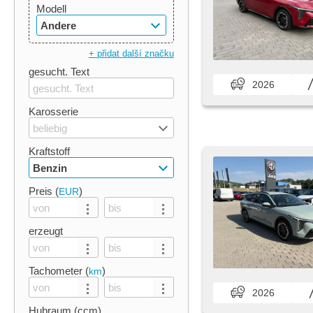
Modell
Andere
+ přidat další značku
gesucht. Text
2026
Karosserie
beliebig
Kraftstoff
Benzin
Preis (
)
EUR
erzeugt
Tachometer (
)
km
2026
Hubraum (ccm)