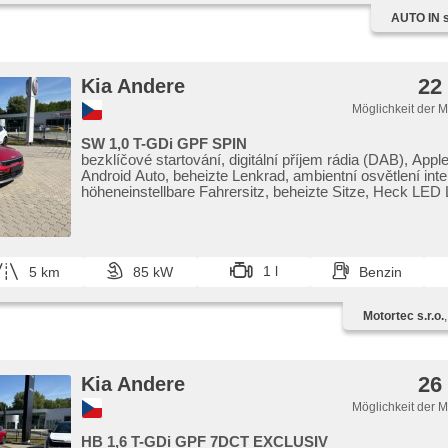
parkovací senzory zadní, Scheibenwischersensor
AUTO IN s.
22
Kia Andere
Möglichkeit der 
SW 1,0 T-GDi GPF SPIN
bezklíčové startování, digitální příjem rádia (DAB), Appl
Android Auto, beheizte Lenkrad, ambientní osvětlení inter
höheneinstellbare Fahrersitz, beheizte Sitze, Heck LED 
Zonen Klimaanlage, Vorderlichter LED, Zentralverriegelu
Funkfernbedienung, Tempomat, parkovací senzory předn
Notbremsung (PEBS), 6x Airbag, přední pohon, Handget
Geschwindigkeitsgänge, Fahrkamera
1 l
5 km
85 kW
Benzin
Motortec s.r.o.
26
Kia Andere
Möglichkeit der 
HB 1,6 T-GDi GPF 7DCT EXCLUSIV