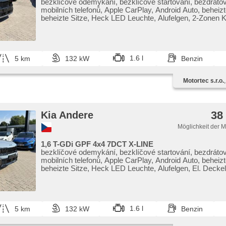
bezklíčové odemykání, bezklíčové startování, bezdráto
mobilních telefonů, Apple CarPlay, Android Auto, beheiz
beheizte Sitze, Heck LED Leuchte, Alufelgen, 2-Zonen 
Vorderlichter LED, parkovací senzory přední, Notbrem
8x Airbag, Antrieb 4x2, Automatikgetriebe, 7 Geschwind
Fahrkamera
1.6 l
5 km
132 kW
Benzin
Motortec s.r.o.
38
Kia Andere
Möglichkeit der 
1,6 T-GDi GPF 4x4 7DCT X-LINE
bezklíčové odemykání, bezklíčové startování, bezdráto
mobilních telefonů, Apple CarPlay, Android Auto, beheiz
beheizte Sitze, Heck LED Leuchte, Alufelgen, El. Decke
Kofferraums, 2-Zonen Klimaanlage, Vorderlichter LED, 
monitorovací systém (AVM), parkovací senzory přední
(PEBS), 8x Airbag, Antrieb 4x4, Automatikgetriebe, 7
Geschwindigkeitsgänge, Lederpolsterung
1.6 l
5 km
132 kW
Benzin