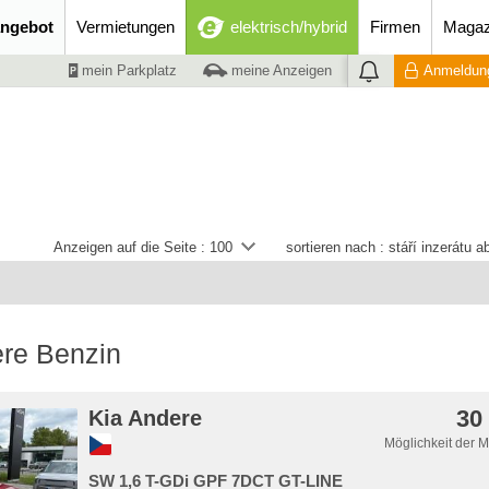
ngebot
Vermietungen
elektrisch/hybrid
Firmen
Magaz
mein Parkplatz
meine Anzeigen
Anmeldung
Anzeigen auf die Seite :
100
sortieren nach :
stáří inzerátu 
ere Benzin
30
Kia Andere
Möglichkeit der 
SW 1,6 T-GDi GPF 7DCT GT-LINE