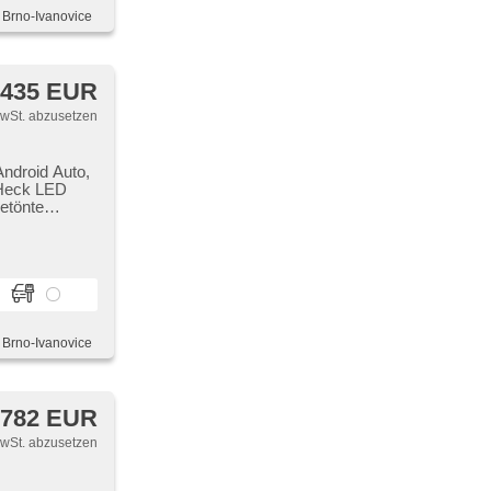
, Brno-Ivanovice
 435 EUR
MwSt. abzusetzen
Android Auto,
, Heck LED
Getönte
ptive
 airbag,
nge,
, Brno-Ivanovice
 782 EUR
MwSt. abzusetzen