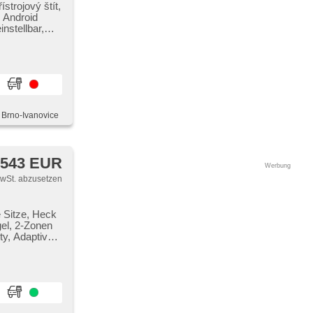
strojový štít,
, Android
nstellbar,
zte Sitze, El.
Alufelgen, 2-
ětlomety,
ebe, 7
, Brno-Ivanovice
 543 EUR
Werbung
MwSt. abzusetzen
e Sitze, Heck
gel, 2-Zonen
ty, Adaptive
ojezdové
eitsgänge,