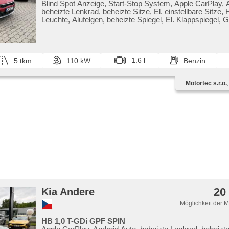
Blind Spot Anzeige, Start-Stop System, Apple CarPlay, 
beheizte Lenkrad, beheizte Sitze, El. einstellbare Sitze
Leuchte, Alufelgen, beheizte Spiegel, El. Klappspiegel, 
Scheiben, 2-Zonen Klimaanlage, Vorderlichter LED, Ada
Geschwindigkeitsregelung, parkovací senzory přední, 9x
přední pohon, Automatikgetriebe, 7 Geschwindigkeitsgä
Lederpolsterung, Fahrkamera
1.6 l
5 tkm
110 kW
Benzin
Motortec s.r.o.
20
Kia Andere
Möglichkeit der 
HB 1,0 T-GDi GPF SPIN