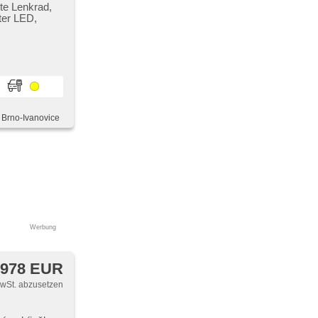
te Lenkrad,
ter LED,
era
, Brno-Ivanovice
Werbung
 978 EUR
MwSt. abzusetzen