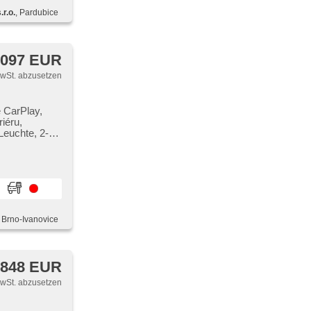
r.o.
, Pardubice
 097 EUR
MwSt. abzusetzen
e CarPlay,
iéru,
Leuchte, 2-
ng mit
í,
riebe, 6
, Brno-Ivanovice
 848 EUR
MwSt. abzusetzen