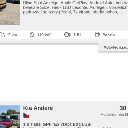
Blind Spot Anzeige, Apple CarPlay, Android Auto, beheiz
beheizte Sitze, Heck LED Leuchte, Alufelgen, Vorderlich
parkovací senzory přední, 7x airbag, přední pohon,
Automatikgetriebe, 7 Geschwindigkeitsgänge, Fahrkam
1.6 l
5 km
110 kW
Benzin
Motortec s.r.o.
30
Kia Andere
Möglichkeit der 
1,6 T-GDi GPF 4x2 7DCT EXCLUSI