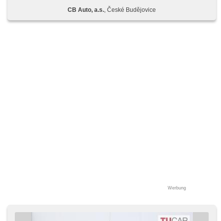
volantem, Lenkrad einstellbar, isofix, El. Deckel des
CB Auto, a.s.
, České Budějovice
Kofferraums, Bluetooth, Adaptive
Geschwindigkeitsregelung, Start-Stop System, Fahrkamera,
Xenonscheinwerfer, Reifendrucksensor, Teilbare
Rücksitzbank, Außenthermometer, Notbremsung (PEBS),
beheizte Frontscheibe, El. Seitenscheiben, El.
Vorderscheiben, Autoradio, El. einstellbare Sitze,
Scheibenwischersensor, Servolenkung,
Multifunktionslenkrad, beheizte Sitze, Alufelgen, beheizte
Spiegel, El. Spiegel, Bordcomputer, Navigation,
Wegfahrsperre, Zentralverriegelung mit Funkfernbedienung,
Elektronisches Stabilitätsprogramm (ESP),
Antriebsschlupfregelung (ASR), ABS
Werbung