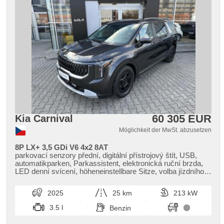
Scheibenwischersensor, Servolenkung,
Multifunktionslenkrad, beheizte Sitze, Alufelgen, beheizte
Spiegel, El. Spiegel, Bordcomputer, Navigation,
Wegfahrsperre, Zentralverriegelung mit Funkfernbedienung,
Elektronisches Stabilitätsprogramm (ESP),
Antriebsschlupfregelung (ASR), ABS
60 305 EUR
Kia Carnival
Möglichkeit der MwSt. abzusetzen
8P LX+ 3,5 GDi V6 4x2 8AT
parkovací senzory přední, digitální přístrojový štít, USB,
automatikparken, Parkassistent, elektronická ruční brzda,
LED denní svícení, höheneinstellbare Sitze, volba jízdního
režimu, automatické přepínání dálkových světel, Android
Auto, Apple CarPlay, Überwachung der Ermüdung des
2025
25 km
213 kW
Fahrers, beheizte Lenkrad, třetí řada sedadel, zadní loketní
opěrka, roletky na zadních oknech, dojezdové rezervní kolo,
3.5 l
Benzin
Dachträger, zatmavená zadní skla, bezklíčové odemykání,
bezklíčové startování, starten per Taste, řazení pádly pod