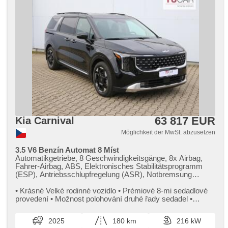
63 817 EUR
Kia Carnival
Möglichkeit der MwSt. abzusetzen
3.5 V6 Benzín Automat 8 Míst
Automatikgetriebe, 8 Geschwindigkeitsgänge, 8x Airbag,
Fahrer-Airbag, ABS, Elektronisches Stabilitätsprogramm
(ESP), Antriebsschlupfregelung (ASR), Notbremsung
(PEBS), asistent rozjezdu do kopce (HSA), Blind Spot
Anzeige, asistent jízdy v jízdním pruhu, Überwachung der
• Krásné Velké rodinné vozidlo • Prémiové 8​-mi sedadlové
Ermüdung des Fahrers, Servolenkung, třízónová
provedení • Možnost polohování druhé řady sedadel •
klimatizace, Klimaautomatik, Adaptive
Podpora zrcadlení te...
Geschwindigkeitsregelung, Tempomat, täglich Leuchten,
2025
180 km
216 kW
LED denní svícení, automatické přepínání dálkových světel,