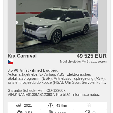
49 525 EUR
Kia Carnival
Möglichkeit der MwSt. abzusetzen
3.5 V6 7míst - ihned k odběru
Automatikgetriebe, 8x Airbag, ABS, Elektronisches
Stabilitätsprogramm (ESP), Antriebsschlupfregelung (ASR),
asistent rozjezdu do kopce (HSA), Uhr Spur, Servolenkung,
2-Zonen Klimaanlage, Klimaautomatik, Tempomat,
Alufelgen, Bordcomputer, elektronická ruční brzda,
Garantie Scheck​- Heft,​ CD​-123607.
Navigation, parkovací senzory přední, parkovací senzory
VIN:KNANE8138MS123607. Pro bližší informace nebo
zadní, Fahrkamera, bezklíčové startování, bezklíčové
domluvení prohlídky prosím KONTAKTUJTE na tel: ...
odemykání, Lichtsensor, Scheibenwischersensor, Lenkrad
2021
43 tkm
einstellbar, Multifunktionslenkrad, beheizte Lenkrad,
Beifahrerairbagdeaktivierung, hands free, Android Auto,
3.5 l