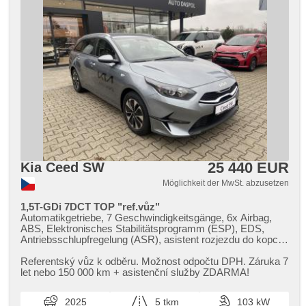
25 440 EUR
Kia Ceed SW
Möglichkeit der MwSt. abzusetzen
1,5T-GDi 7DCT TOP "ref.vůz"
Automatikgetriebe, 7 Geschwindigkeitsgänge, 6x Airbag,
ABS, Elektronisches Stabilitätsprogramm (ESP), EDS,
Antriebsschlupfregelung (ASR), asistent rozjezdu do kopce
(HSA), asistent jízdy v jízdním pruhu, Servolenkung, 2-
Zonen Klimaanlage, Klimaautomatik, Tempomat, täglich
Referentský vůz k odběru. Možnost odpočtu DPH. Záruka 7
Leuchten, LED denní svícení, Alufelgen, erfüllt 'EURO VI',
let nebo 150 000 km ​+ asistenční služby ZDARMA!
Bordcomputer, parkovací senzory zadní, Fahrkamera,
Scheibenwischersensor, Lenkrad einstellbar, beheizte
2025
5 tkm
103 kW
Lenkrad, Beifahrerairbagdeaktivierung, hands free, Android