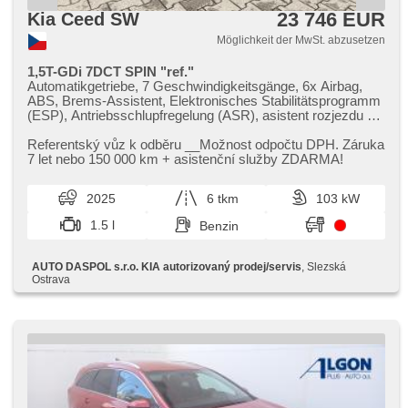
23 746 EUR
Kia Ceed SW
Möglichkeit der MwSt. abzusetzen
1,5T-GDi 7DCT SPIN "ref."
Automatikgetriebe, 7 Geschwindigkeitsgänge, 6x Airbag,
ABS, Brems-Assistent, Elektronisches Stabilitätsprogramm
(ESP), Antriebsschlupfregelung (ASR), asistent rozjezdu do
kopce (HSA), Uhr Spur, Überwachung der Ermüdung des
Fahrers, Servolenkung, Klimaanlage, Tempomat, LED denní
Referentský vůz k odběru __Možnost odpočtu DPH. Záruka
svícení, automatické přepínání dálkových světel, Alufelgen,
7 let nebo 150 000 km ​+ asistenční služby ZDARMA!
erfüllt 'EURO VI', volba jízdního režimu, Navigation,
parkovací senzory zadní, Fahrkamera, Lichtsensor,
2025
6 tkm
103 kW
Scheibenwischersensor, Lenkrad einstellbar,
Multifunktionslenkrad, beheizte Lenkrad, Android Auto,
1.5 l
Benzin
Apple CarPlay, Bluetooth, El. Seitenscheiben, El.
Vorderscheiben, Wegfahrsperre, Alarmanlage, GPS
Sicherung, Zentralverriegelung mit Funkfernbedienung,
AUTO DASPOL s.r.o. KIA autorizovaný prodej/servis
, Slezská
Zentralverriegelung, isofix, beheizte Sitze, höheneinstellbare
Ostrava
Fahrersitz, Reifendrucksensor, Nebelscheinwerfer, Start-
Stop System, USB, Autoradio, Außenthermometer, Teilbare
Rücksitzbank, Heckscheibenwischer, přední pohon,
Garantie