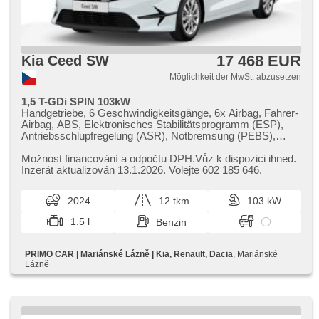
17 468 EUR
Kia Ceed SW
Möglichkeit der MwSt. abzusetzen
1,5 T-GDi SPIN 103kW
Handgetriebe, 6 Geschwindigkeitsgänge, 6x Airbag, Fahrer-
Airbag, ABS, Elektronisches Stabilitätsprogramm (ESP),
Antriebsschlupfregelung (ASR), Notbremsung (PEBS),
asistent rozjezdu do kopce (HSA), Uhr Spur, asistent jízdy v
jízdním pruhu, Überwachung der Ermüdung des Fahrers,
Možnost financování a odpočtu DPH.Vůz k dispozici ihned.
Servolenkung, Klimaanlage, Tempomat, LED denní svícení,
Inzerát aktualizován 13.1.2026. Volejte 602 185 646.
automatické přepínání dálkových světel, Alufelgen, erfüllt
'EURO VI', Bordcomputer, Navigation, parkovací senzory
2024
12 tkm
103 kW
zadní, Fahrkamera, Lichtsensor, Lenkrad einstellbar,
beheizte Lenkrad, Beifahrerairbagdeaktivierung, hands free,
1.5 l
Benzin
Android Auto, Apple CarPlay, Bluetooth, El. Seitenscheiben,
Dachträger, dojezdové rezervní kolo, El. Spiegel,
Wegfahrsperre, Zentralverriegelung mit Funkfernbedienung,
PRIMO CAR | Mariánské Lázně | Kia, Renault, Dacia
, Mariánské
Zentralverriegelung, isofix, beheizte Sitze, höheneinstellbare
Lázně
Fahrersitz, Reifendrucksensor, autom. Aktivation der
Warnflutlicht, Nebelscheinwerfer, Start-Stop System, USB,
Autoradio, digitální příjem rádia (DAB), Außenthermometer,
beheizte Spiegel, Teilbare Rücksitzbank,
Heckscheibenwischer, Getönte Scheiben, přední pohon,