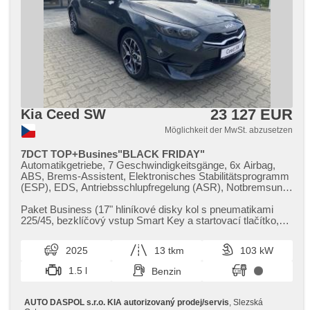
23 127 EUR
Kia Ceed SW
Möglichkeit der MwSt. abzusetzen
7DCT TOP+Busines"BLACK FRIDAY"
Automatikgetriebe, 7 Geschwindigkeitsgänge, 6x Airbag,
ABS, Brems-Assistent, Elektronisches Stabilitätsprogramm
(ESP), EDS, Antriebsschlupfregelung (ASR), Notbremsung
(PEBS), asistent rozjezdu do kopce (HSA), Uhr Spur,
asistent jízdy v jízdním pruhu, Überwachung der Ermüdung
Paket Business (17" hliníkové disky kol s pneumatikami
des Fahrers, Servolenkung, 2-Zonen Klimaanlage,
225/45,​ bezklíčový vstup Smart Key a startovací tlačítko,​
Klimaautomatik, Tempomat, LED denní svícení, Alufelgen,
přední parkovací ...
erfüllt 'EURO VI', Bordcomputer, Navigation, parkovací
2025
13 tkm
103 kW
senzory přední, parkovací senzory zadní, Fahrkamera,
bezklíčové startování, Lenkrad einstellbar,
1.5 l
Benzin
Multifunktionslenkrad, beheizte Lenkrad, hands free, Android
Auto, Apple CarPlay, bezdrátová nabíječka mobilních
telefonů, Bluetooth, El. Seitenscheiben, El. Vorderscheiben,
AUTO DASPOL s.r.o. KIA autorizovaný prodej/servis
, Slezská
dojezdové rezervní kolo, El. Klappspiegel, El. Spiegel,