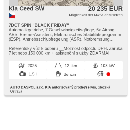
20 235 EUR
Kia Ceed SW
Möglichkeit der MwSt. abzusetzen
7DCT SPIN "BLACK FRIDAY"
Automatikgetriebe, 7 Geschwindigkeitsgänge, 6x Airbag,
ABS, Brems-Assistent, Elektronisches Stabilitätsprogramm
(ESP), Antriebsschlupfregelung (ASR), Notbremsung
(PEBS), Uhr Spur, Überwachung der Ermüdung des
Fahrers, Servolenkung, Klimaanlage, Tempomat, LED denní
Referentský vůz k odběru __Možnost odpočtu DPH. Záruka
svícení, automatické přepínání dálkových světel, Alufelgen,
7 let nebo 150 000 km ​+ asistenční služby ZDARMA!
erfüllt 'EURO VI', volba jízdního režimu, Navigation,
parkovací senzory zadní, Fahrkamera, Lichtsensor,
2025
12 tkm
103 kW
Scheibenwischersensor, Lenkrad einstellbar,
Multifunktionslenkrad, beheizte Lenkrad, Android Auto,
1.5 l
Benzin
Apple CarPlay, Bluetooth, El. Seitenscheiben, El.
Vorderscheiben, Wegfahrsperre, Alarmanlage, GPS
Sicherung, Zentralverriegelung mit Funkfernbedienung,
AUTO DASPOL s.r.o. KIA autorizovaný prodej/servis
, Slezská
Zentralverriegelung, isofix, beheizte Sitze, höheneinstellbare
Ostrava
Fahrersitz, Reifendrucksensor, Nebelscheinwerfer, Start-
Stop System, USB, Autoradio, Außenthermometer, Teilbare
Rücksitzbank, Heckscheibenwischer, přední pohon,
Garantie