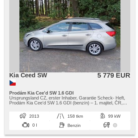
5 779 EUR
Kia Ceed SW
Prodám Kia Cee'd SW 1.6 GDI
Ursprungsland CZ,​ erster Inhaber,​ Garantie Scheck​- Heft,​
Prodám Kia Cee'd SW 1.6 GDI (benzín) – 1. majitel,​ ČR,​
plná servisní hist...
2013
158 tkm
99 kW
0 l
Benzin