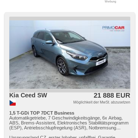
Werbung
21 888 EUR
Kia Ceed SW
Möglichkeit der MwSt. abzusetzen
1,5 T-GDi TOP 7DCT Business
Automatikgetriebe, 7 Geschwindigkeitsgänge, 6x Airbag,
ABS, Brems-Assistent, Elektronisches Stabilitätsprogramm
(ESP), Antriebsschlupfregelung (ASR), Notbremsung
(PEBS), asistent rozjezdu do kopce (HSA), Uhr Spur,
asistent změny jízdního pruhu, asistent jízdy v jízdním
Ursprungsland CZ,​ erster Inhaber,​ unfallfrei,​ Garantie