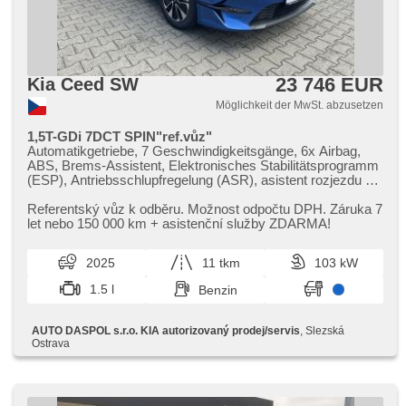
23 746 EUR
Kia Ceed SW
Möglichkeit der MwSt. abzusetzen
1,5T-GDi 7DCT SPIN"ref.vůz"
Automatikgetriebe, 7 Geschwindigkeitsgänge, 6x Airbag,
ABS, Brems-Assistent, Elektronisches Stabilitätsprogramm
(ESP), Antriebsschlupfregelung (ASR), asistent rozjezdu do
kopce (HSA), Uhr Spur, Überwachung der Ermüdung des
Fahrers, Servolenkung, Klimaanlage, Tempomat, LED denní
Referentský vůz k odběru. Možnost odpočtu DPH. Záruka 7
svícení, automatické přepínání dálkových světel, Alufelgen,
let nebo 150 000 km ​+ asistenční služby ZDARMA!
erfüllt 'EURO VI', volba jízdního režimu, Navigation,
parkovací senzory zadní, Fahrkamera, Lichtsensor,
2025
11 tkm
103 kW
Scheibenwischersensor, Lenkrad einstellbar,
Multifunktionslenkrad, beheizte Lenkrad, Android Auto,
1.5 l
Benzin
Apple CarPlay, Bluetooth, El. Seitenscheiben, El.
Vorderscheiben, Wegfahrsperre, Alarmanlage, GPS
Sicherung, Zentralverriegelung mit Funkfernbedienung,
AUTO DASPOL s.r.o. KIA autorizovaný prodej/servis
, Slezská
Zentralverriegelung, isofix, beheizte Sitze, höheneinstellbare
Ostrava
Fahrersitz, Reifendrucksensor, Nebelscheinwerfer, Start-
Stop System, USB, Autoradio, Außenthermometer, Teilbare
Rücksitzbank, Heckscheibenwischer, přední pohon,
Garantie