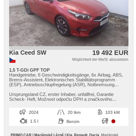
19 492 EUR
Kia Ceed SW
Möglichkeit der MwSt. abzusetzen
1,5 T-GDi GPF TOP
Handgetriebe, 6 Geschwindigkeitsgänge, 6x Airbag, ABS,
Brems-Assistent, Elektronisches Stabilitätsprogramm
(ESP), Antriebsschlupfregelung (ASR), Notbremsung
(PEBS), asistent rozjezdu do kopce (HSA), Uhr Spur,
asistent změny jízdního pruhu, asistent jízdy v jízdním
Ursprungsland CZ,​ erster Inhaber,​ unfallfrei,​ Garantie
pruhu, Überwachung der Ermüdung des Fahrers,
Scheck​- Heft,​ Možnost odpočtu DPH a značkového
Servolenkung, 2-Zonen Klimaanlage, Klimaautomatik,
financování. Inzerát aktuali...
Tempomat, LED denní svícení, automatické přepínání
2024
20 tkm
103 kW
dálkových světel, Alufelgen, erfüllt 'EURO VI',
Bordcomputer, Navigation, parkovací senzory přední,
1.5 l
Benzin
parkovací senzory zadní, Fahrkamera, bezklíčové
startování, bezklíčové odemykání, Lichtsensor,
Scheibenwischersensor, Lenkrad einstellbar,
PRIMO CAR | Mariánské Lázně | Kia, Renault, Dacia
, Mariánské