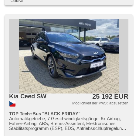
Ostrava
starten per Taste, Wegfahrsperre, Zentralverriegelung mit
Funkfernbedienung, isofix, beheizte Sitze, höheneinstellbare
Sitze, höheneinstellbare Fahrersitz, Reifendrucksensor,
Vorderlichter LED, Heck LED Leuchte, Nebelscheinwerfer,
Start-Stop System, USB, Autoradio, digitální příjem rádia
(DAB), Außenthermometer, beheizte Spiegel, Teilbare
Rücksitzbank, zadní loketní opěrka, Heckscheibenwischer,
zatmavená zadní skla, přední pohon, El. Anlasser, Garantie
25 192 EUR
Kia Ceed SW
Möglichkeit der MwSt. abzusetzen
TOP Tech+Bus "BLACK FRIDAY"
Automatikgetriebe, 7 Geschwindigkeitsgänge, 6x Airbag,
Fahrer-Airbag, ABS, Brems-Assistent, Elektronisches
Stabilitätsprogramm (ESP), EDS, Antriebsschlupfregelung
(ASR), Notbremsung (PEBS), asistent rozjezdu do kopce