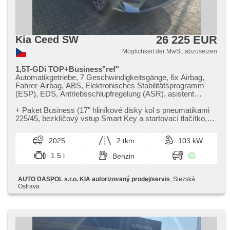
26 225 EUR
Kia Ceed SW
Möglichkeit der MwSt. abzusetzen
1,5T-GDi TOP+Business"ref"
Automatikgetriebe, 7 Geschwindigkeitsgänge, 6x Airbag,
Fahrer-Airbag, ABS, Elektronisches Stabilitätsprogramm
(ESP), EDS, Antriebsschlupfregelung (ASR), asistent
rozjezdu do kopce (HSA), asistent jízdy v jízdním pruhu,
Servolenkung, 2-Zonen Klimaanlage, Klimaautomatik,
​+ Paket Business (17" hliníkové disky kol s pneumatikami
Tempomat, täglich Leuchten, LED denní svícení, Alufelgen,
225/45,​ bezklíčový vstup Smart Key a startovací tlačítko,​
erfüllt 'EURO VI', Bordcomputer, volba jízdního režimu,
přední parkovac...
Navigation, parkovací senzory zadní, Fahrkamera,
2025
2 tkm
103 kW
bezklíčové startování, bezklíčové odemykání,
Scheibenwischersensor, Lenkrad einstellbar, beheizte
1.5 l
Benzin
Lenkrad, Beifahrerairbagdeaktivierung, hands free, Android
Auto, Apple CarPlay, bezdrátová nabíječka mobilních
telefonů, Bluetooth, El. Seitenscheiben, dojezdové rezervní
AUTO DASPOL s.r.o. KIA autorizovaný prodej/servis
, Slezská
kolo, El. Klappspiegel, El. Spiegel, starten per Taste,
Ostrava
Wegfahrsperre, Zentralverriegelung mit Funkfernbedienung,
Zentralverriegelung, isofix, beheizte Sitze, Vorderlichter
LED, Heck LED Leuchte, Nebelscheinwerfer, Start-Stop
System, USB, digitální příjem rádia (DAB),
Außenthermometer, beheizte Spiegel, Teilbare