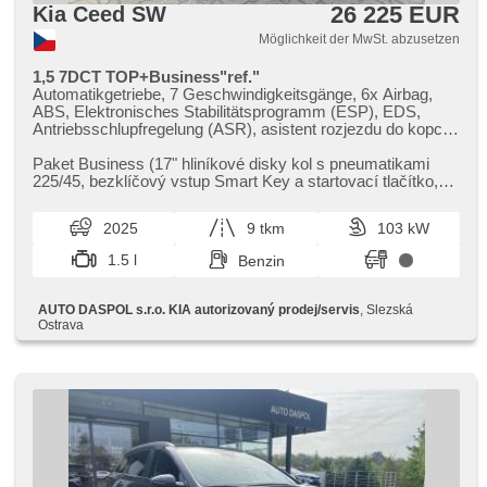
26 225 EUR
Kia Ceed SW
Möglichkeit der MwSt. abzusetzen
1,5 7DCT TOP+Business"ref."
Automatikgetriebe, 7 Geschwindigkeitsgänge, 6x Airbag,
ABS, Elektronisches Stabilitätsprogramm (ESP), EDS,
Antriebsschlupfregelung (ASR), asistent rozjezdu do kopce
(HSA), asistent jízdy v jízdním pruhu, Servolenkung, 2-
Zonen Klimaanlage, Klimaautomatik, Tempomat, täglich
Paket Business (17" hliníkové disky kol s pneumatikami
Leuchten, LED denní svícení, Alufelgen, erfüllt 'EURO VI',
225/45,​ bezklíčový vstup Smart Key a startovací tlačítko,​
Bordcomputer, parkovací senzory přední, parkovací
přední parkovací ...
senzory zadní, Fahrkamera, bezklíčové startování,
2025
9 tkm
103 kW
bezklíčové odemykání, Scheibenwischersensor, Lenkrad
einstellbar, beheizte Lenkrad, Beifahrerairbagdeaktivierung,
1.5 l
Benzin
hands free, Android Auto, Apple CarPlay, bezdrátová
nabíječka mobilních telefonů, Bluetooth, El. Seitenscheiben,
dojezdové rezervní kolo, El. Klappspiegel, El. Spiegel,
AUTO DASPOL s.r.o. KIA autorizovaný prodej/servis
, Slezská
starten per Taste, Wegfahrsperre, Zentralverriegelung mit
Ostrava
Funkfernbedienung, isofix, beheizte Sitze, Vorderlichter
LED, Heck LED Leuchte, Nebelscheinwerfer, Start-Stop
System, USB, Außenthermometer, beheizte Spiegel,
Teilbare Rücksitzbank, zadní loketní opěrka,
Heckscheibenwischer, Getönte Scheiben, Garantie