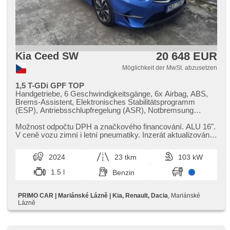
20 648 EUR
Kia Ceed SW
Möglichkeit der MwSt. abzusetzen
1,5 T-GDi GPF TOP
Handgetriebe, 6 Geschwindigkeitsgänge, 6x Airbag, ABS,
Brems-Assistent, Elektronisches Stabilitätsprogramm
(ESP), Antriebsschlupfregelung (ASR), Notbremsung
(PEBS), asistent rozjezdu do kopce (HSA), Uhr Spur,
asistent změny jízdního pruhu, asistent jízdy v jízdním
Možnost odpočtu DPH a značkového financování. ALU 16".
pruhu, Überwachung der Ermüdung des Fahrers,
V ceně vozu zimní i letní pneumatiky. Inzerát aktualizován
Servolenkung, 2-Zonen Klimaanlage, Klimaautomatik,
19.3.2026. Vůz j...
Tempomat, LED denní svícení, automatické přepínání
2024
23 tkm
103 kW
dálkových světel, Alufelgen, erfüllt 'EURO VI',
Bordcomputer, Navigation, parkovací senzory zadní,
1.5 l
Benzin
Fahrkamera, Lichtsensor, Scheibenwischersensor, Lenkrad
einstellbar, Multifunktionslenkrad, beheizte Lenkrad,
Beifahrerairbagdeaktivierung, hands free, Android Auto,
PRIMO CAR | Mariánské Lázně | Kia, Renault, Dacia
, Mariánské
Apple CarPlay, bezdrátová nabíječka mobilních telefonů,
Lázně
Bluetooth, El. Seitenscheiben, Dachträger, dojezdové
rezervní kolo, El. Klappspiegel, El. Spiegel, Wegfahrsperre,
Zentralverriegelung mit Funkfernbedienung,