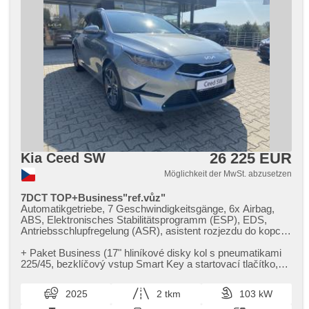
Rücksitzbank, zadní loketní opěrka, Heckscheibenwischer,
Getönte Scheiben, přední pohon, Garantie, malý kožený
paket
26 225 EUR
Kia Ceed SW
Möglichkeit der MwSt. abzusetzen
7DCT TOP+Business"ref.vůz"
Automatikgetriebe, 7 Geschwindigkeitsgänge, 6x Airbag,
ABS, Elektronisches Stabilitätsprogramm (ESP), EDS,
Antriebsschlupfregelung (ASR), asistent rozjezdu do kopce
(HSA), asistent jízdy v jízdním pruhu, Servolenkung, 2-
Zonen Klimaanlage, Klimaautomatik, Tempomat, täglich
​+ Paket Business (17" hliníkové disky kol s pneumatikami
Leuchten, LED denní svícení, Alufelgen, erfüllt 'EURO VI',
225/45,​ bezklíčový vstup Smart Key a startovací tlačítko,​
Bordcomputer, parkovací senzory zadní, Fahrkamera,
přední parkovac...
bezklíčové startování, bezklíčové odemykání,
2025
2 tkm
103 kW
Scheibenwischersensor, Lenkrad einstellbar, beheizte
Lenkrad, Beifahrerairbagdeaktivierung, hands free, Android