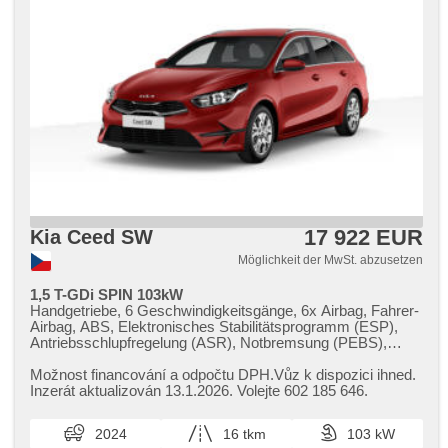
Längssitzvorschub, Ausziehbare Kopflehnen, Garantie
17 922 EUR
Kia Ceed SW
Möglichkeit der MwSt. abzusetzen
1,5 T-GDi SPIN 103kW
Handgetriebe, 6 Geschwindigkeitsgänge, 6x Airbag, Fahrer-
Airbag, ABS, Elektronisches Stabilitätsprogramm (ESP),
Antriebsschlupfregelung (ASR), Notbremsung (PEBS),
asistent rozjezdu do kopce (HSA), Uhr Spur, asistent jízdy v
jízdním pruhu, Überwachung der Ermüdung des Fahrers,
Možnost financování a odpočtu DPH.Vůz k dispozici ihned.
Servolenkung, Klimaanlage, Tempomat, LED denní svícení,
Inzerát aktualizován 13.1.2026. Volejte 602 185 646.
automatické přepínání dálkových světel, Alufelgen, erfüllt
'EURO VI', Bordcomputer, Navigation, parkovací senzory
2024
16 tkm
103 kW
zadní, Fahrkamera, Lichtsensor, Lenkrad einstellbar,