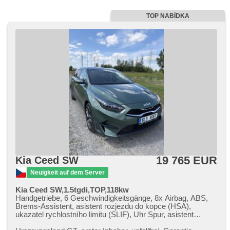
TOP NABÍDKA
19 765 EUR
Kia Ceed SW
Neuigkeit auf dem Server
Kia Ceed SW,1.5tgdi,TOP,118kw
Handgetriebe, 6 Geschwindigkeitsgänge, 8x Airbag, ABS,
Brems-Assistent, asistent rozjezdu do kopce (HSA),
ukazatel rychlostního limitu (SLIF), Uhr Spur, asistent
změny jízdního pruhu, asistent jízdy v jízdním pruhu,