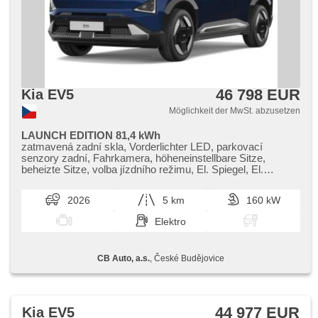
46 798 EUR
Kia EV5
Möglichkeit der MwSt. abzusetzen
LAUNCH EDITION 81,4 kWh
zatmavená zadní skla, Vorderlichter LED, parkovací
senzory zadní, Fahrkamera, höheneinstellbare Sitze,
beheizte Sitze, volba jízdního režimu, El. Spiegel, El.
Klappspiegel, beheizte Spiegel, odvětrávaná sedadla, USB,
isofix, Überwachung der Ermüdung des Fahrers,
2026
5 km
160 kW
Antriebsschlupfregelung (ASR), asistent jízdy v jízdním
pruhu, Dachträger, Reifendrucksensor, Wegfahrsperre,
Elektro
automatické přepínání dálkových světel, Elektronisches
Stabilitätsprogramm (ESP), elektronická ruční brzda, El.
Deckel des Kofferraums, El. einstellbare Sitze, El.
CB Auto, a.s.
, České Budějovice
Seitenscheiben, El. Vorderscheiben, digitální přístrojový štít,
Lederpolsterung, Ledersitze, Bluetooth, bezklíčové
odemykání, bezklíčové startování, starten per Taste,
Lichtsensor, Geschwindigkeitsregelung von der Hang,
asistent rozjezdu do kopce (HSA), automatisch im Berg
44 977 EUR
Kia EV5
bremsen , ABS, Navigation, Android Auto