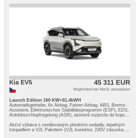
45 311 EUR
Kia EV5
Möglichkeit der MwSt. abzusetzen
Launch Edition 160 KW+81,4kWH
Automatikgetriebe, 6x Airbag, Fahrer-Airbag, ABS, Brems-
Assistent, Elektronisches Stabilitätsprogramm (ESP), EDS,
Antriebsschlupfregelung (ASR), asistent rozjezdu do kopce
(HSA), Uhr Spur, Blind Spot Anzeige, asistent změny
jízdního pruhu, asistent jízdy v jízdním pruhu, Überwachung
Akční výbava s ventilovaným předními sedadly,​ tepelným
der Ermüdung des Fahrers, automatisch im Berg bremsen ,
čerpadlem a V2L Paketem (V2L konektor,​ 230V zásuvka na
Servolenkung, třízónová klimatizace, Klimaautomatik,
3,​6 kW,​ V2G,​ V2H) N...