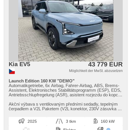
43 779 EUR
Kia EV5
Möglichkeit der MwSt. abzusetzen
Launch Edition 160 KW "DEMO"
Automatikgetriebe, 6x Airbag, Fahrer-Airbag, ABS, Brems-
Assistent, Elektronisches Stabilitätsprogramm (ESP), EDS,
Antriebsschlupfregelung (ASR), asistent rozjezdu do kopce
(HSA), Uhr Spur, Blind Spot Anzeige, asistent změny
jízdního pruhu, asistent jízdy v jízdním pruhu, Überwachung
Akční výbava s ventilovaným předními sedadly,​ tepelným
der Ermüdung des Fahrers, automatisch im Berg bremsen ,
čerpadlem a V2L Paketem (V2L konektor,​ 230V zásuvka na
Servolenkung, třízónová klimatizace, Klimaautomatik,
3,​6 kW,​ V2G,​ V2H) D...
Adaptive Geschwindigkeitsregelung, LED denní svícení,
2025
3 tkm
160 kW
automatické přepínání dálkových světel, Alufelgen, erfüllt
'EURO VI', Bordcomputer, hlasové ovládání palubního