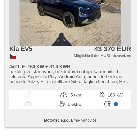
43 370 EUR
Kia EV5
Möglichkeit der MwSt. abzusetzen
4x2 L.E. 160 KW + 81,4 KWH
bezklíčové startování, bezdrátová nabíječka mobilních
telefonů, Apple CarPlay, Android Auto, beheizte Lenkrad,
beheizte Sitze, El. einstellbare Sitze, täglich Leuchten, Heck
LED Leuchte, Alufelgen, El. Deckel des Kofferraums, 2-
Zonen Klimaanlage, Vorderlichter LED, LED adaptivní
5 tkm
160 kW
světlomety, Adaptive Geschwindigkeitsregelung, parkovací
senzory přední, přední pohon, Automatikgetriebe,
Elektro
Lederpolsterung, Fahrkamera
Motortec s.r.o.
, Brno-Ivanovice