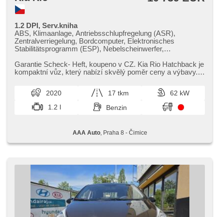
1.2 DPI, Serv.kniha
ABS, Klimaanlage, Antriebsschlupfregelung (ASR),
Zentralverriegelung, Bordcomputer, Elektronisches
Stabilitätsprogramm (ESP), Nebelscheinwerfer,
Reifendrucksensor, USB, Alufelgen, Parkassistent,
Servolenkung, El. Seitenscheiben, Autoradio, Handgetriebe
Garantie Scheck​- Heft,​ koupeno v CZ. Kia Rio Hatchback je
kompaktní vůz,​ který nabízí skvělý poměr ceny a výbavy.
Díky pohodlnému ...
2020
17 tkm
62 kW
1.2 l
Benzin
AAA Auto
, Praha 8 - Čimice