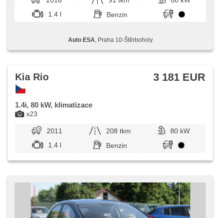
2016
91 tkm
80 kW
(ESP), Nebelscheinwerfer, ABS, Antriebsschlupfregelung
(ASR), parkovací senzory zadní, isofix,
1.4 l
Benzin
Beifahrerairbagdeaktivierung, Wegfahrsperre, 6x Airbag
Auto ESA
, Praha 10-Štěrboholy
3 181 EUR
Kia Rio
1.4i, 80 kW, klimatizace
x23
2011
208 tkm
80 kW
1.4 l
Benzin