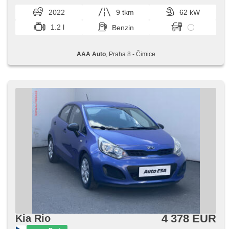
2022
9 tkm
62 kW
1.2 l
Benzin
AAA Auto
, Praha 8 - Čimice
4 378 EUR
Kia Rio