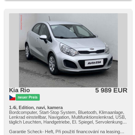
5 989 EUR
Kia Rio
neuer Preis
1.4i, Edition, navi, kamera
Bordcomputer, Start-Stop System, Bluetooth, Klimaanlage,
Lenkrad einstellbar, Navigation, Multifunktionslenkrad, USB,
täglich Leuchten, Handgetriebe, El. Spiegel, Servolenkung,
Zentralverriegelung mit Funkfernbedienung, Elektronisches
Stabilitätsprogramm (ESP), ABS, parkovací senzory zadní,
Garantie Scheck​- Heft,​ Při použití financování na leasing