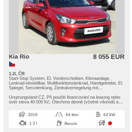
8 055 EUR
Kia Rio
1.2i, ČR
Start-Stop System, El. Vorderscheiben, Klimaanlage,
Lenkrad einstellbar, Multifunktionslenkrad, Handgetriebe, El.
Spiegel, Servolenkung, Zentralverriegelung mit
Funkfernbedienung, Elektronisches Stabilitätsprogramm
(ESP), Nebelscheinwerfer, täglich Leuchten, ABS,
Ursprungsland CZ,​ Při použití financování na leasing nebo
Antriebsschlupfregelung (ASR), parkovací senzory zadní,
úvěr sleva 40 000 Kč. Otevřeno denně (včetně víkendů a
Wegfahrsperre, 4x Airbag
svátků) 9.00​-22.0...
2019
64 tkm
62 kW
1.2 l
Benzin