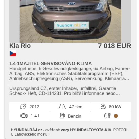
7 018 EUR
Kia Rio
1.4-1MAJITEL-SERVISOVÁNO-KLIMA
Handgetriebe, 6 Geschwindigkeitsgänge, 6x Airbag, Fahrer-
Airbag, ABS, Elektronisches Stabilitätsprogramm (ESP),
Antriebsschlupfregelung (ASR), Servolenkung, Klimaanlage,
Alufelgen, erfüllt 'EURO V', Lenkrad einstellbar,
Beifahrerairbagdeaktivierung, El. Vorderscheiben, El.
Ursprungsland CZ,​ erster Inhaber,​ unfallfrei,​ Garantie
Spiegel, Wegfahrsperre, Alarmanlage, Zentralverriegelung
Scheck​- Heft,​ CD​-114231. Pro bližší informace nebo
mit Funkfernbedienung, Zentralverriegelung, isofix,
domluvení prohlídky pros...
höheneinstellbare Fahrersitz, Nebelscheinwerfer, Teilbare
2012
47 tkm
80 kW
Rücksitzbank, Getönte Scheiben
1.4 l
Benzin
HYUNDAI-RÁJ.cz - ověřené vozy HYUNDAI-TOYOTA-KIA
, POZOR!
U Lahovického mostu!!!