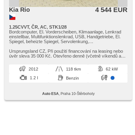
4 544 EUR
Kia Rio
1.25CVVT, ČR, AC, STK1/28
Bordcomputer, El. Vorderscheiben, Klimaanlage, Lenkrad
einstellbar, Multifunktionslenkrad, USB, Handgetriebe, El.
Spiegel, beheizte Spiegel, Servolenkung,
Zentralverriegelung mit Funkfernbedienung, ABS,
Antriebsschlupfregelung (ASR), isofix,
Ursprungsland CZ,​ Při použití financování na leasing nebo
Beifahrerairbagdeaktivierung, Wegfahrsperre, 6x Airbag
úvěr sleva 35 000 Kč. Otevřeno denně (včetně víkendů a
svátků) 9.00​-22.0...
2012
118 tkm
62 kW
1.2 l
Benzin
Auto ESA
, Praha 10-Štěrboholy