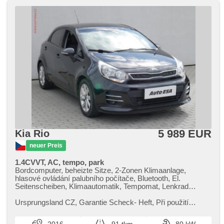
5 989 EUR
Kia Rio
neuer Preis
1.4CVVT, AC, tempo, park
Bordcomputer, beheizte Sitze, 2-Zonen Klimaanlage,
hlasové ovládání palubního počítače, Bluetooth, El.
Seitenscheiben, Klimaautomatik, Tempomat, Lenkrad
einstellbar, Multifunktionslenkrad, Alufelgen, Handgetriebe,
El. Spiegel, beheizte Spiegel, Servolenkung,
Ursprungsland CZ,​ Garantie Scheck​- Heft,​ Při použití
Zentralverriegelung, Zentralverriegelung mit
financování na leasing nebo úvěr sleva 35 000 Kč. Otevřeno
Funkfernbedienung, Elektronisches Stabilitätsprogramm
denně (včetně víke...