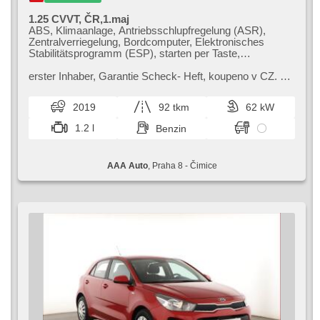
1.25 CVVT, ČR,1.maj
ABS, Klimaanlage, Antriebsschlupfregelung (ASR),
Zentralverriegelung, Bordcomputer, Elektronisches
Stabilitätsprogramm (ESP), starten per Taste,
Reifendrucksensor, USB, 6x Airbag, El. Spiegel,
Servolenkung, El. Seitenscheiben, Autoradio,
erster Inhaber,​ Garantie Scheck​- Heft,​ koupeno v CZ. Kia
Handgetriebe
Rio Hatchback je kompaktní vůz s moderním designem
a úsporným provozem. N...
2019
92 tkm
62 kW
1.2 l
Benzin
AAA Auto
, Praha 8 - Čimice