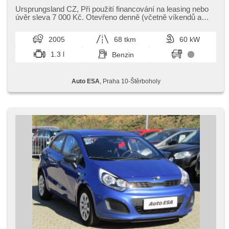
Ursprungsland CZ,​ Při použití financování na leasing nebo
úvěr sleva 7 000 Kč. Otevřeno denně (včetně víkendů a
svátků) 9.00​-22.00...
2005
68 tkm
60 kW
1.3 l
Benzin
Auto ESA
, Praha 10-Štěrboholy