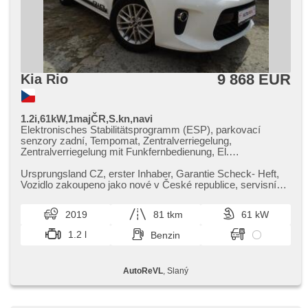
9 868 EUR
Kia Rio
1.2i,61kW,1majČR,S.kn,navi
Elektronisches Stabilitätsprogramm (ESP), parkovací
senzory zadní, Tempomat, Zentralverriegelung,
Zentralverriegelung mit Funkfernbedienung, El.
Seitenscheiben, Multifunktionslenkrad, Servolenkung,
Reifendrucksensor, Beifahrerairbagdeaktivierung,
Ursprungsland CZ,​ erster Inhaber,​ Garantie Scheck​- Heft,​
Navigation, Bluetooth, USB, Bordcomputer, isofix, Alufelgen,
Vozidlo zakoupeno jako nové v České republice,​ servisní
Klimaanlage, 6x Airbag, täglich Leuchten,
kniha,​ satelitní ...
Nebelscheinwerfer, El. Spiegel, Klimaablage, Lenkrad
2019
81 tkm
61 kW
einstellbar, Außenthermometer, beheizte Spiegel, Autoradio,
Teilbare Rücksitzbank, Positionssitze, Ausziehbare
1.2 l
Benzin
Kopflehnen, höheneinstellbare Sitze, höheneinstellbare
Fahrersitz, Getönte Scheiben, Heckscheibenwischer,
Wegfahrsperre, Handgetriebe, 5 rychlostních stupňů
AutoReVL
, Slaný