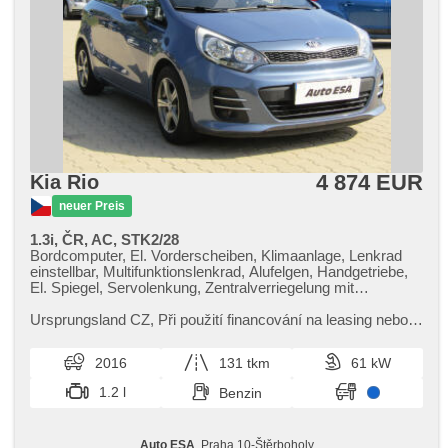
4 874 EUR
Kia Rio
neuer Preis
1.3i, ČR, AC, STK2/28
Bordcomputer, El. Vorderscheiben, Klimaanlage, Lenkrad
einstellbar, Multifunktionslenkrad, Alufelgen, Handgetriebe,
El. Spiegel, Servolenkung, Zentralverriegelung mit
Funkfernbedienung, Elektronisches Stabilitätsprogramm
(ESP), Nebelscheinwerfer, ABS, 2x Airbag
Ursprungsland CZ,​ Při použití financování na leasing nebo
úvěr sleva 35 000 Kč. Otevřeno denně (včetně víkendů a
svátků) 9.00​-22.0...
2016
131 tkm
61 kW
1.2 l
Benzin
Auto ESA
, Praha 10-Štěrboholy