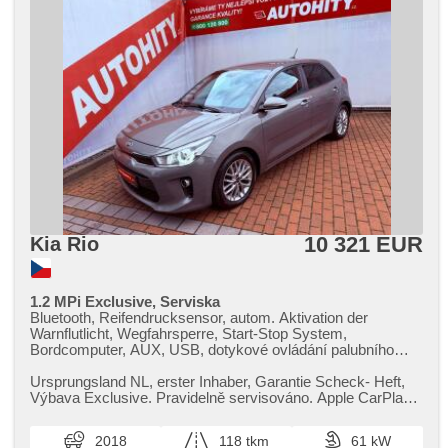
10 321 EUR
Kia Rio
1.2 MPi Exclusive, Serviska
Bluetooth, Reifendrucksensor, autom. Aktivation der
Warnflutlicht, Wegfahrsperre, Start-Stop System,
Bordcomputer, AUX, USB, dotykové ovládání palubního
počítače, Apple CarPlay, Android Auto,
Multifunktionslenkrad, beheizte Lenkrad, Lenkrad einstellbar,
Ursprungsland NL,​ erster Inhaber,​ Garantie Scheck​- Heft,​
höheneinstellbare Fahrersitz, höheneinstellbare Sitze,
Výbava Exclusive. Pravidelně servisováno. Apple CarPlay a
beheizte Sitze, isofix, Heckscheibenwischer, täglich
Android Auto. V...
Leuchten, Alufelgen, El. Spiegel, beheizte Spiegel, El.
2018
118 tkm
61 kW
Klappspiegel, Lichtsensor, El. Vorderscheiben, El.