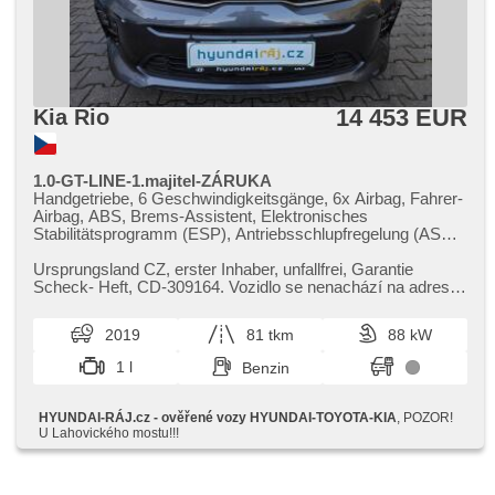
14 453 EUR
Kia Rio
1.0-GT-LINE-1.majitel-ZÁRUKA
Handgetriebe, 6 Geschwindigkeitsgänge, 6x Airbag, Fahrer-
Airbag, ABS, Brems-Assistent, Elektronisches
Stabilitätsprogramm (ESP), Antriebsschlupfregelung (ASR),
asistent rozjezdu do kopce (HSA), Uhr Spur, Blind Spot
Anzeige, Servolenkung, 2-Zonen Klimaanlage,
Ursprungsland CZ,​ erster Inhaber,​ unfallfrei,​ Garantie
Klimaautomatik, Adaptive Geschwindigkeitsregelung,
Scheck​- Heft,​ CD​-309164. Vozidlo se nenachází na adrese
Tempomat, Xenonscheinwerfer, täglich Leuchten, LED denní
Strakonická 24. Pro...
svícení, automatické přepínání dálkových světel, Alufelgen,
2019
81 tkm
88 kW
Bordcomputer, hlasové ovládání palubního počítače,
Navigation, parkovací senzory zadní, Fahrkamera,
1 l
Benzin
bezklíčové startování, bezklíčové odemykání, Lichtsensor,
Scheibenwischersensor, Lenkrad einstellbar,
Multifunktionslenkrad, beheizte Lenkrad,
HYUNDAI-RÁJ.cz - ověřené vozy HYUNDAI-TOYOTA-KIA
, POZOR!
Beifahrerairbagdeaktivierung, hands free, Android Auto,
U Lahovického mostu!!!
Apple CarPlay, Bluetooth, El. Seitenscheiben, El.
Vorderscheiben, El. Klappspiegel, El. Spiegel,
Wegfahrsperre, Alarmanlage, Zentralverriegelung mit