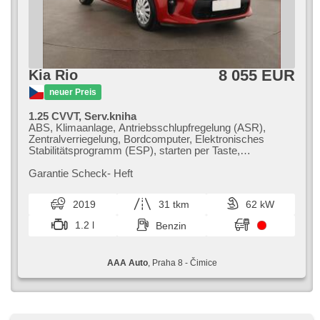
8 055 EUR
Kia Rio
neuer Preis
1.25 CVVT, Serv.kniha
ABS, Klimaanlage, Antriebsschlupfregelung (ASR),
Zentralverriegelung, Bordcomputer, Elektronisches
Stabilitätsprogramm (ESP), starten per Taste,
Reifendrucksensor, USB, 6x Airbag, Servolenkung, El.
Seitenscheiben, Autoradio, Handgetriebe
Garantie Scheck​- Heft
2019
31 tkm
62 kW
1.2 l
Benzin
AAA Auto
, Praha 8 - Čimice