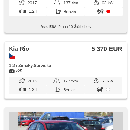
2017
137 tkm
62 kW
1.2 l
Benzin
Auto ESA
, Praha 10-Štěrboholy
5 370 EUR
Kia Rio
1.2 i Zimáky,Serviska
x25
2015
177 tkm
51 kW
1.2 l
Benzin