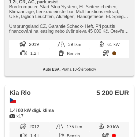
1.2i, ČR, AC, park.asist
Bordcomputer, Start-Stop System, El. Seitenscheiben,
Klimaanlage, Lenkrad einstellbar, Multifunktionslenkrad,
USB, täglich Leuchten, Alufelgen, Handgetriebe, El. Spiegel,
beheizte Spiegel, Servolenkung, Zentralverriegelung mit
Funkfernbedienung, Elektronisches Stabilitätsprogramm
Ursprungsland CZ,​ Garantie Scheck​- Heft,​ Při použití
(ESP), Scheibenwischersensor, Nebelscheinwerfer, ABS,
financování na leasing nebo úvěr sleva 45 000 Kč. Otevřeno
Antriebsschlupfregelung (ASR), parkovací senzory zadní,
denně (včetně víke...
Wegfahrsperre, 4x Airbag, Lichtsensor
2019
39 tkm
61 kW
1.2 l
Benzin
Auto ESA
, Praha 10-Štěrboholy
5 200 EUR
Kia Rio
1.4i 80 kW digi. klima
x17
2012
175 tkm
80 kW
1.4 l
Benzin