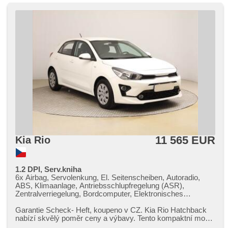
11 565 EUR
Kia Rio
1.2 DPI, Serv.kniha
6x Airbag, Servolenkung, El. Seitenscheiben, Autoradio,
ABS, Klimaanlage, Antriebsschlupfregelung (ASR),
Zentralverriegelung, Bordcomputer, Elektronisches
Stabilitätsprogramm (ESP), Nebelscheinwerfer, starten per
Taste, Reifendrucksensor, USB, Handgetriebe
Garantie Scheck​- Heft,​ koupeno v CZ. Kia Rio Hatchback
nabízí skvělý poměr ceny a výbavy. Tento kompaktní model
zaujme pohodlným i...