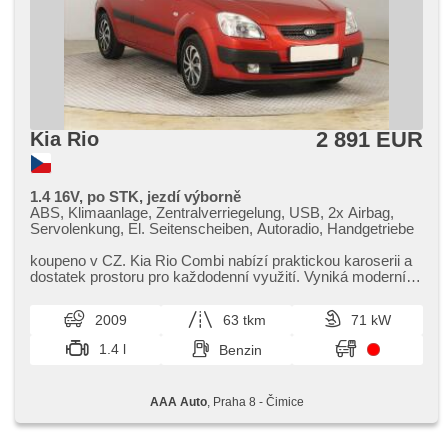
2 891 EUR
Kia Rio
1.4 16V, po STK, jezdí výborně
ABS, Klimaanlage, Zentralverriegelung, USB, 2x Airbag,
Servolenkung, El. Seitenscheiben, Autoradio, Handgetriebe
koupeno v CZ. Kia Rio Combi nabízí praktickou karoserii a
dostatek prostoru pro každodenní využití. Vyniká moderní
výbavou a komfo...
2009
63 tkm
71 kW
1.4 l
Benzin
AAA Auto
, Praha 8 - Čimice