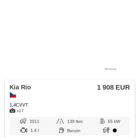
Werbung
1 908 EUR
Kia Rio
1,4CVVT
x17
2011
139 tkm
55 kW
1.4 l
Benzin