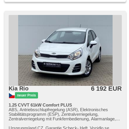
6 192 EUR
Kia Rio
neuer Preis
1.25 CVVT 61kW Comfort PLUS
ABS, Antriebsschlupfregelung (ASR), Elektronisches
Stabilitätsprogramm (ESP), Zentralverriegelung,
Zentralverriegelung mit Funkfernbedienung, Alarmanlage,
Wegfahrsperre, Bordcomputer, Nebelscheinwerfer,
Alufelgen, Servolenkung, Autoradio, 6x Airbag,
Ursprungsland CZ,​ Garantie Scheck​- Heft,​ Vozidlo se