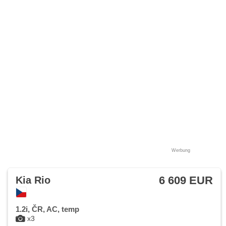
Funkfernbedienung, Zentralverriegelung, Ledersitze, isofix,
beheizte Sitze, höheneinstellbare Sitze, Reifendrucksensor,
Nebelscheinwerfer, Start-Stop System, USB, AUX,
Autoradio, Außenthermometer, Klimaablage, Teilbare
Rücksitzbank, Innenthermometer, Getönte Scheiben,
Garantie
Werbung
6 609 EUR
Kia Rio
1.2i, ČR, AC, temp
x3