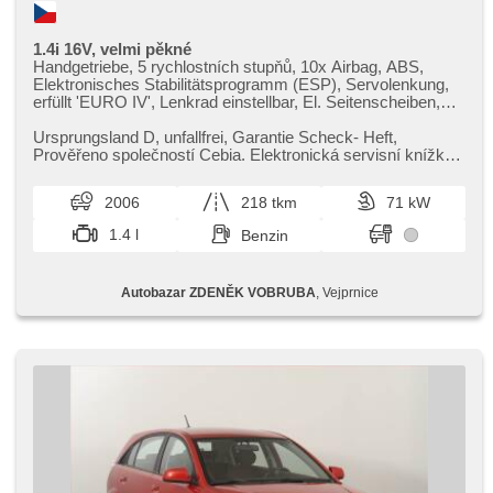
1.4i 16V, velmi pěkné
Handgetriebe, 5 rychlostních stupňů, 10x Airbag, ABS,
Elektronisches Stabilitätsprogramm (ESP), Servolenkung,
erfüllt 'EURO IV', Lenkrad einstellbar, El. Seitenscheiben,
Wegfahrsperre, Zentralverriegelung, isofix,
höheneinstellbare Fahrersitz, Autoradio
Ursprungsland D,​ unfallfrei,​ Garantie Scheck​- Heft,​
Prověřeno společností Cebia. Elektronická servisní knížka,​
2.majitel,​ nehavaro...
2006
218 tkm
71 kW
1.4 l
Benzin
Autobazar ZDENĚK VOBRUBA
, Vejprnice