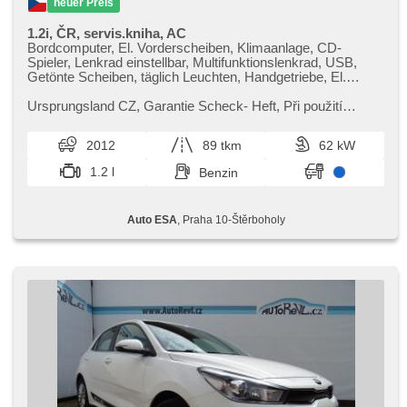
neuer Preis
1.2i, ČR, servis.kniha, AC
Bordcomputer, El. Vorderscheiben, Klimaanlage, CD-
Spieler, Lenkrad einstellbar, Multifunktionslenkrad, USB,
Getönte Scheiben, täglich Leuchten, Handgetriebe, El.
Spiegel, Servolenkung, Zentralverriegelung mit
Funkfernbedienung, Elektronisches Stabilitätsprogramm
Ursprungsland CZ,​ Garantie Scheck​- Heft,​ Při použití
(ESP), Nebelscheinwerfer, ABS, 2x Airbag, isofix,
financování na leasing nebo úvěr sleva 35 000 Kč. Otevřeno
Wegfahrsperre
denně (včetně víke...
2012
89 tkm
62 kW
1.2 l
Benzin
Auto ESA
, Praha 10-Štěrboholy