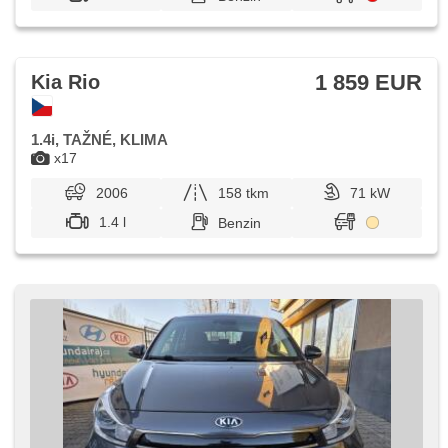
1 859 EUR
Kia Rio
1.4i, TAŽNÉ, KLIMA
x17
2006
158 tkm
71 kW
1.4 l
Benzin