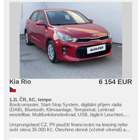
6 154 EUR
Kia Rio
1.2i, ČR, AC, tempo
Bordcomputer, Start-Stop System, digitální příjem rádia
(DAB), Bluetooth, Klimaanlage, Tempomat, Lenkrad
einstellbar, Multifunktionslenkrad, USB, täglich Leuchten,
Handgetriebe, El. Spiegel, beheizte Spiegel, Servolenkung,
Zentralverriegelung mit Funkfernbedienung, Elektronisches
Ursprungsland CZ,​ Při použití financování na leasing nebo
Stabilitätsprogramm (ESP), Nebelscheinwerfer, ABS,
úvěr sleva 35 000 Kč. Otevřeno denně (včetně víkendů a
Antriebsschlupfregelung (ASR), parkovací senzory zadní,
svátků) 9.00​-22.0...
isofix, Wegfahrsperre